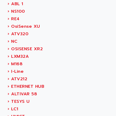
LEXIUM
›
ABL 1
ADISCOM
SERVVODYN
›
NS100
ADITEC
SERVODYN
›
RE4
ADL
SE50
›
OsiSense XU
ADL EUROTECH
LTD12
›
ATV320
ADLEE POWERTRONIC
MDLA
›
NC
ADLINK
MDLS
›
OSISENSE XR2
ADLINK TECHNOLOGY
ACMD2
›
LXM32A
ADM ELECTRONIC
ACM
›
M168
ADMV
PLS514
›
I-Line
ADN
PLS510
›
ATV212
ADN PESAGE
PLS508
›
ETHERNET HUB
ADTECH POWER INC
SERVOSTAR
›
ALTIVAR 58
ADV
AC FEED MOTOR
›
TESYS U
ADVANCE
SIMODRIVE 611
›
LC1
ADVANCE HIVOLT
TSX MOMENTUM