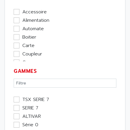
Accessoire
Alimentation
Automate
Boitier
Carte
Coupleur
Cpu
GAMMES
Ecran
Entrée / Sortie
Memoire
Module Métier
TSX SERIE 7
Moteur
SERIE 7
Pupitre Opérateur
ALTIVAR
Rack
Série 0
Etude