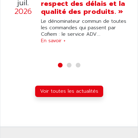
juil.
respect des délais et la
DIAS
ANILAM
2026
qualité des produits. »
SMTBSI
ANIME
Le dénominateur commun de toutes
MP
ANIOS
les commandes qui passent par
SIMATIC PC
Cofiem : le service ADV....
ANKAM
DPH
En savoir +
ANKER
STATOVAR
ANRITSU
UCD
ANS
SINUMERIK 820
ANSALDO
SIMOREG K
ANSELL
ALIMENTATION
ANSMANN
Voir toutes les actualités
IRT
ANSYCO
DIGIPLAN
ANTEC
TPD32
ANTEK INSTRUMENTS
ZELIO
ANUVA TECHNOLOGIES
SIMATIC S5-95F
ANYBUS
NUM 1040