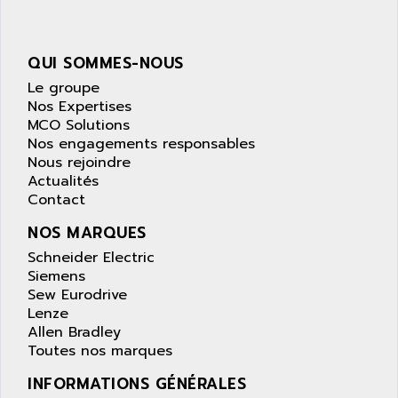
AOIP
wyse
AOR
DGN
APACER
QUI SOMMES-NOUS
BULLETIN 160
APATOR
Le groupe
SIMATIC S5 101U
Nos Expertises
APC
MCO Solutions
FX SERIE
APE
Nos engagements responsables
VEA
Nous rejoindre
APELCO-CAREL
CONTROL LOGIX
Actualités
APELEC
Contact
VERSAMAX
APEM
MAGIC
NOS MARQUES
APEX
POSMO
Schneider Electric
APLEX TECHNOLOGY
Siemens
SIMATIC TI505
APOTEKA
Sew Eurodrive
PMC 1000
Lenze
APPA
Allen Bradley
ACS400
APPARATEBAU HUNDSBACH
Toutes nos marques
584S
APPLE
INFORMATIONS GÉNÉRALES
LEXIUM 15
APPLICOM