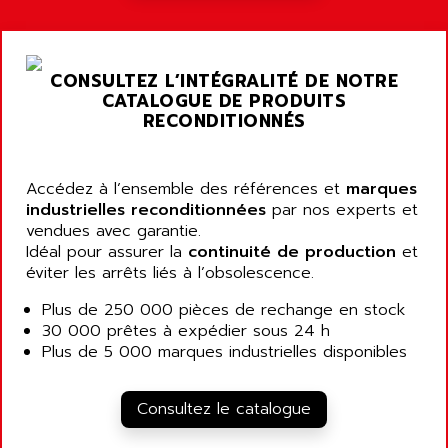
A03B
AIRPES
ARGOLUX AS
AIRWELL
TSX 21
AISA
CONSULTEZ L’INTÉGRALITÉ DE NOTRE
ALTISTART
AIXIA SYSTEMES
CATALOGUE DE PRODUITS
TEXT DISPLAY
RECONDITIONNÉS
AJC BATTERY
SIMATIC S5 115U
AJHUA TECHNOLOGY
SINUMERIK 840
AJR DIFFUSION
Accédez à l’ensemble des références et
marques
SMTBD1
industrielles reconditionnées
par nos experts et
AK ELECTRONIQUE
vendues avec garantie.
SMT
AKA
Idéal pour assurer la
continuité de production
et
SMTB
éviter les arrêts liés à l’obsolescence.
AKER
SMT-BSI
AKIM AG
Plus de 250 000 pièces de rechange en stock
CPX37
30 000 prêtes à expédier sous 24 h
AKKU
CE65
Plus de 5 000 marques industrielles disponibles
AKO
ROD 426
ALACATEL
SINUMERIK 840C
Consultez le catalogue
ALARMCOM
ATP
ALCATEL