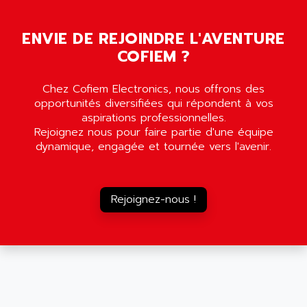
AMADA
SCALANCE
AMAN
SMC40
ENVIE DE REJOINDRE L'AVENTURE
AMAREX
COFIEM ?
SCM50
AMAT
BKD
AMBERSIL
Chez Cofiem Electronics, nous offrons des
A16B
AMBRESIL
opportunités diversifiées qui répondent à vos
MIDIMASTER VECTOR
aspirations professionnelles.
AMC
Rejoignez nous pour faire partie d'une équipe
MIDIMASTER
AMD
dynamique, engagée et tournée vers l'avenir.
SMC200
AMDV
ADVANTYS TELEFAST
AMERICAN DYNAMICS
TELEFAST ABE7
Rejoignez-nous !
AMERICAN MEGATRENDS
750
AMERICAN MICROSEMICONDUCTOR
AT
AMERICAN MICROSEMICONDUCTOR INC
AB2
AMERICAN SIGMA
TC2000
AMERICAN STD INC
MOVITRON
AMERSHAM