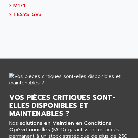
ALTIVAR 16
›
M171
AEES
ALTIVAR 66
›
TESYS GV3
AEG
MICROMASTER
AEG MODICON
SQUARE D
AEL CRYSTALS
SY/MAX
AEM
ADVANTYS
AEP
APRIL 3000
AERMEC
VT5000
AERO - SHARP
VT3000
AEROBAR
VT
AEROSEC INDUSTRIE
VSPA1
VOS PIÈCES CRITIQUES SONT-
AEROTECH
FERROMATIK PMC 1000
ELLES DISPONIBLES ET
AES
VT100
MAINTENABLES ?
AESYS
LCA
AEV
Nos
solutions en Maintien en Conditions
CNC ALPHA
Opérationnelles
(MCO) garantissent un accès
AFAG
permanent à un stock stratégique de plus de 250
SMART TOUCH