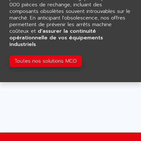
AFDI
000 pièces de rechange, incluant des
GP 70 SERIE
composants obsolètes souvent introuvables sur le
AFP PRODEL
PROVIT 5000
marché. En anticipant l'obsolescence, nos offres
AG ASSOCIATES
permettent de prévenir les arrêts machine
S4-S4C
AGASTAT
coûteux et
d'assurer la continuité
SIAX
opérationnelle de vos équipements
AGDE
industriels
.
FESTO ELECTRONIC
AGE POWERBLOCK
PCS095
AGETEM
Toutes nos solutions MCO
TOUCHVIEW
AGI
REDIPANEL
AGIE
RJ2
AGILENT
MULTI-SERVO
AGILENT TECHNOLOGIES
PCS
AGILER
RECTIVAR
AGP
RECTIVAR 4 SERIE 641
AGS
CONTROLLOGIX
AGTATAC
plc5
AGTATEC AG