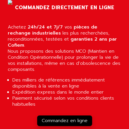
SLC 500
COMMANDEZ DIRECTEMENT EN LIGNE
AGUT
COMPACTLOGIX
AHEAD SYSTEMS
FLEX I/O
AHLBERG ELECTRONICS
Achetez
24h/24 et 7j/7
vos
pièces de
MICROLOGIX 1200
AIP SYSTEMES
rechange industrielles
les plus recherchées,
PANELVIEW 1000
reconditionnées, testées et
garanties 2 ans par
AIR
Cofiem
.
NT620C
AIR ET PULVERISATION
Nous proposons des solutions MCO (Maintien en
SIMATIC S5-101
Condition Opérationnelle) pour prolonger la vie de
AIR LIQUIDE
SIMATIC TOUCH PANEL
vos installations, même en cas d’obsolescence des
AIR SYSTEMS
composants.
S900 II
AIR WORTHINGTON CREYSSENSAC
S900
Des milliers de références immédiatement
AIRBUS
disponibles à la vente en ligne
PHASEO
AIRCOM
Expédition express dans le monde entier
SIMATIC-S5
Paiement sécurisé selon vos conditions clients
AIRELEC
SIMATIC FIELD PG
habituelles
AIRMASTER R1
LOGO!
AIRMASTER R1HMI
RJ3
Commandez en ligne
AIRMAT