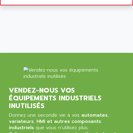
9300-SERIES
ALCATEL-LUCENT
8200-SERIES
ALDES
SERIE 9000
ALES
SIMATIC ET200
ALFA PROGETTI
SERVOPACK
ALFA ROBOT
UNIDRIVE
ALFA ROMEO
FMV
ALFAA
DIGIDRIVE SE
ALFA-LAVAL
SIGMA II
ALFASISTEL
VERITRON
ALFATRONIX
VENDEZ-NOUS VOS
PANELVIEW
ALFONS HAAR
ÉQUIPEMENTS INDUSTRIELS
AXUMERIK
ALICAT SCIENTIFIC
INUTILISÉS
PROVIT
ALIZEA
Donnez une seconde vie à vos
automates
,
GRADIPAK
ALL TERMINALS
variateurs
,
HMI et autres composants
SIMATIC MP
industriels
que vous n’utilisez plus.
ALLEGRO MICROSYSTEMS