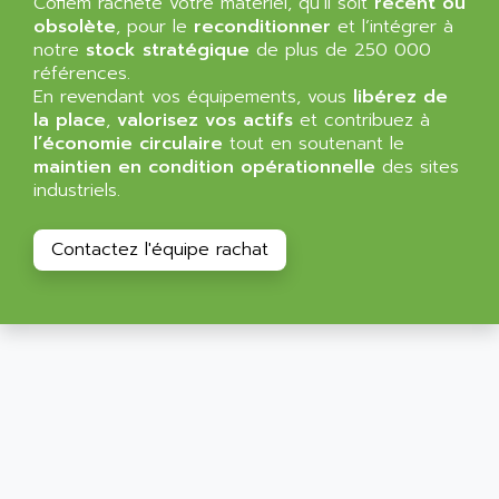
Cofiem rachète votre matériel, qu’il soit
MINI MAESTRO
récent ou
ALLEN
obsolète
, pour le
reconditionner
et l’intégrer à
NT3
ALLEN BRADLEY
notre
stock stratégique
de plus de 250 000
CYBER 4000
références.
ALLEN CODIERGERATE GMBH
En revendant vos équipements, vous
libérez de
RPX30
ALLEN CODING SYSTEMS
la place
,
valorisez vos actifs
et contribuez à
SINUMERIK 820/
l’économie circulaire
tout en soutenant le
ALLEN SYSTEMS
LOGO
maintien en condition opérationnelle
des sites
ALLIANCE INSTRUMENTS
industriels.
SIMATIC MULTIPANEL
ALLIANCE MEMORY
CL200
ALLIED TELESIS
Contactez l'équipe rachat
DIGIVEX
ALLIED TELESYN
PWE
ALLIED VISION
CL300
ALLIGATOR
SIMOVERT MASTERDRIVES
ALLISON
C100
ALLISON TRANSMISSION
OP35
ALM
SIMATIC TP
ALMA
BT