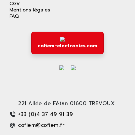
CGV
SAFETY RELAY
APPLIED MATERIALS
Mentions légales
COMBIVERT F4
FAQ
APPLIED ROBOTICS
SÉRIE 1000
APRIL
AZM
APRIMATIC
MDLL
APS
cofiem-electronics.com
PANELVIEW PLUS
APT
PANEL VIEW 550
APTOR
SLC500
APV
S4-S4C-S4C+
APW
RPX10
AQUA SMART
E-ME-T
AQUAFINE
MICROLOGIX
221 Allée de Fétan 01600 TREVOUX
AQUALYSE
PNOZ
AQUAMED
+33 (0)4 37 49 91 39
ROTOVAR
AQUAMETRO
cofiem@cofiem.fr
AS-I
AQUASET