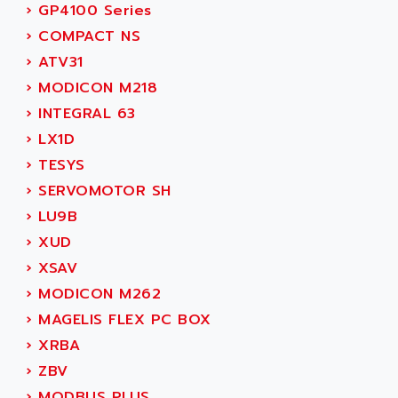
SINUMERIK 800
›
GP4100 Series
ACTIA
SINUMERIK 810
›
COMPACT NS
ACTIOMTECH
PREMIUM
›
ATV31
ACTION PAK
PREVENTA
›
MODICON M218
ACTIVA MULLER
TWIDO
›
INTEGRAL 63
ACTIVE HUB
NANO
›
LX1D
ACTIVIB
PCMCIA CARD
›
TESYS
ACTRONIC
TFTX
›
SERVOMOTOR SH
ACU-RITE
SIMATIC S7-300
›
LU9B
ACU-TIME
TDM
›
XUD
ACX ADAP TORR
DIAX 2
›
XSAV
ADA
TVM
›
MODICON M262
ADAC
KDV
›
MAGELIS FLEX PC BOX
ADAFRUIT
KVR
›
XRBA
ADAM
TVD
›
ZBV
ADAMCZEWSKI
SERVO DRIVE
›
MODBUS PLUS