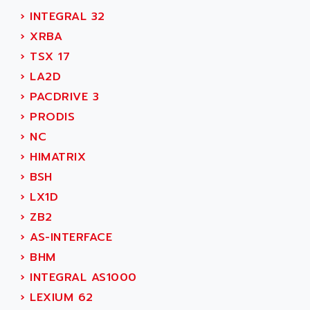
SIMATIC MP
ALLEGRO MICROSYSTEMS
›
INTEGRAL 32
MINI MAESTRO
ALLEN
›
XRBA
NT3
ALLEN BRADLEY
›
TSX 17
CYBER 4000
ALLEN CODIERGERATE GMBH
›
LA2D
RPX30
ALLEN CODING SYSTEMS
›
PACDRIVE 3
SINUMERIK 820/
ALLEN SYSTEMS
›
PRODIS
LOGO
ALLIANCE INSTRUMENTS
›
NC
SIMATIC MULTIPANEL
ALLIANCE MEMORY
›
HIMATRIX
CL200
ALLIED TELESIS
›
BSH
DIGIVEX
ALLIED TELESYN
›
LX1D
PWE
ALLIED VISION
›
ZB2
CL300
ALLIGATOR
›
AS-INTERFACE
SIMOVERT MASTERDRIVES
ALLISON
›
BHM
C100
ALLISON TRANSMISSION
›
INTEGRAL AS1000
OP35
ALM
›
LEXIUM 62
SIMATIC TP