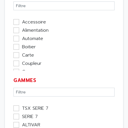
Accessoire
Alimentation
Automate
Boitier
Carte
Coupleur
Cpu
GAMMES
Ecran
Entrée / Sortie
Memoire
Module Métier
TSX SERIE 7
Moteur
SERIE 7
Pupitre Opérateur
ALTIVAR