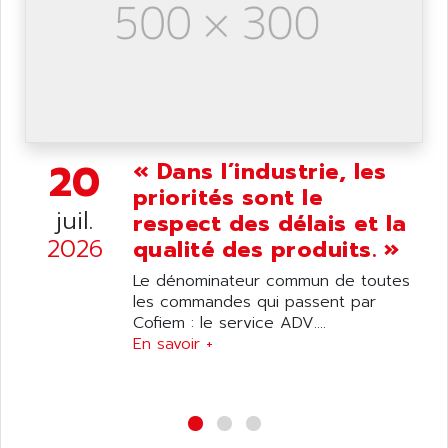
SINAMICS
ASEDO
TI 500
ASEM
BUM 60
ASERTI ELECTRONIC
APP
ASG
REOVIB
ASGS
TESYS K
20
« Dans l’industrie, les
ASIAITALIA
MULTI DIGITAL
priorités sont le
ASKCO
juil.
UNIDRIVE SP
respect des délais et la
ASKCO UPS
2026
qualité des produits. »
SDC
ASL
BUH
Le dénominateur commun de toutes
ASM
les commandes qui passent par
DSQC
ASOUND
Cofiem : le service ADV....
PILOT PANEL
En savoir +
ASP AUTOMATIONSTECHNIK
SERIE 90 MICRO
ASROCK
SIMATIC BOX PC 620
ASSELIN
PROVIT 2000
ASSEMTECH