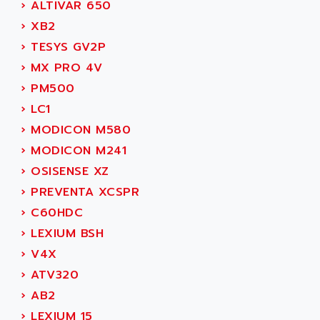
ALARMCOM
›
ALTIVAR 650
ATP
ALCATEL
›
XB2
9300-SERIES
ALCATEL-LUCENT
›
TESYS GV2P
8200-SERIES
ALDES
›
MX PRO 4V
SERIE 9000
ALES
›
PM500
SIMATIC ET200
ALFA PROGETTI
›
LC1
SERVOPACK
ALFA ROBOT
›
MODICON M580
UNIDRIVE
ALFA ROMEO
›
MODICON M241
FMV
ALFAA
›
OSISENSE XZ
DIGIDRIVE SE
ALFA-LAVAL
›
PREVENTA XCSPR
SIGMA II
ALFASISTEL
›
C60HDC
VERITRON
ALFATRONIX
›
LEXIUM BSH
PANELVIEW
ALFONS HAAR
›
V4X
AXUMERIK
ALICAT SCIENTIFIC
›
ATV320
PROVIT
ALIZEA
›
AB2
GRADIPAK
ALL TERMINALS
›
LEXIUM 15