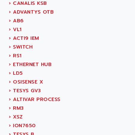
ALMA
›
CANALIS KSB
BT
ALMCO KLEENTEC
›
ADVANTYS OTB
PANEL PLUS 600
ALPES DEIS
›
AB6
PSS
ALPES TECNOLOGIE
›
VL1
DIGIFAS
ALPHA
›
ACTI9 IEM
TC1028
ALPHA GETRIEBEBAU
›
SWITCH
MICROCOR
ALPHA LAVAL
›
RS1
DIXIT
ALPHA SOLWAY
›
ETHERNET HUB
PYRAMID
ALPHA VUOTO
›
LD5
ADMIRAL
ALPHA WIRE
›
OSISENSE X
S3C
ALPHAGEAR
›
TESYS GV3
4900
ALPHEE
›
ALTIVAR PROCESS
MV1000
ALPINE
›
RM3
650 SERIE
ALPS
›
XSZ
ALPHA SVM
ALPSITEC
›
ION7650
FRENIC
ALR
›
TESYS B