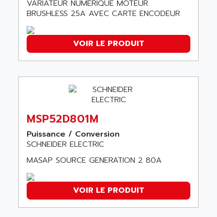
VARIATEUR NUMÉRIQUE MOTEUR
SIMOREG
ACT KERN
BRUSHLESS 25A AVEC CARTE ENCODEUR
SINUMERIK 800
ACTIA
SINUMERIK 810
ACTIOMTECH
VOIR LE PRODUIT
PREMIUM
ACTION PAK
PREVENTA
ACTIVA MULLER
TWIDO
ACTIVE HUB
NANO
ACTIVIB
PCMCIA CARD
ACTRONIC
MSP52D801M
TFTX
ACU-RITE
SIMATIC S7-300
Puissance / Conversion
ACU-TIME
SCHNEIDER ELECTRIC
TDM
ACX ADAP TORR
DIAX 2
MASAP SOURCE GENERATION 2 80A
ADA
TVM
ADAC
KDV
VOIR LE PRODUIT
ADAFRUIT
KVR
ADAM
TVD