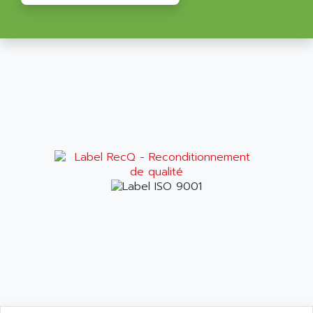
APPLE
LEXIUM 15
APPLICOM
SAFETY RELAY
APPLIED MATERIALS
COMBIVERT F4
APPLIED ROBOTICS
SÉRIE 1000
APRIL
AZM
APRIMATIC
MDLL
APS
PANELVIEW PLUS
APT
PANEL VIEW 550
APTOR
SLC500
APV
S4-S4C-S4C+
APW
RPX10
AQUA SMART
E-ME-T
AQUAFINE
MICROLOGIX
AQUALYSE
PNOZ
AQUAMED
ROTOVAR
AQUAMETRO