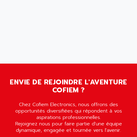
ARDETEM
LQ SERIE
ARDUCAM
530 SERIES
ARDUINO
C170
AREVA
RESISTRON
ARGUS
OP30/B
ARIA
DNC
ARIC
UD7000
ARICO
PMC1000
ARIES
FLEX DRIVE
ENVIE DE REJOINDRE L'AVENTURE
ARINC
CEPR
COFIEM ?
ARIS
FD-B SERIES
ARIS HERION
Chez Cofiem Electronics, nous offrons des
ACS550
ARISTO
opportunités diversifiées qui répondent à vos
MAESTRO
aspirations professionnelles.
ARISTON
J2-SUPER SERIES
Rejoignez nous pour faire partie d'une équipe
ARITECH
dynamique, engagée et tournée vers l'avenir.
VFD
ARIZONA