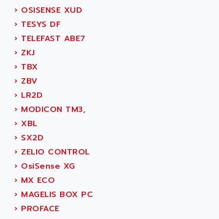
RJ3
AIRMAT
›
OSISENSE XUD
A03B
AIRPES
›
TESYS DF
ARGOLUX AS
AIRWELL
›
TELEFAST ABE7
TSX 21
AISA
›
ZKJ
ALTISTART
AIXIA SYSTEMES
›
TBX
TEXT DISPLAY
AJC BATTERY
›
ZBV
SIMATIC S5 115U
AJHUA TECHNOLOGY
›
LR2D
SINUMERIK 840
AJR DIFFUSION
›
MODICON TM3,
SMTBD1
AK ELECTRONIQUE
›
XBL
SMT
AKA
›
SX2D
SMTB
AKER
›
ZELIO CONTROL
SMT-BSI
AKIM AG
›
OsiSense XG
CPX37
AKKU
›
MX ECO
CE65
AKO
›
MAGELIS BOX PC
ROD 426
ALACATEL
›
PROFACE
SINUMERIK 840C