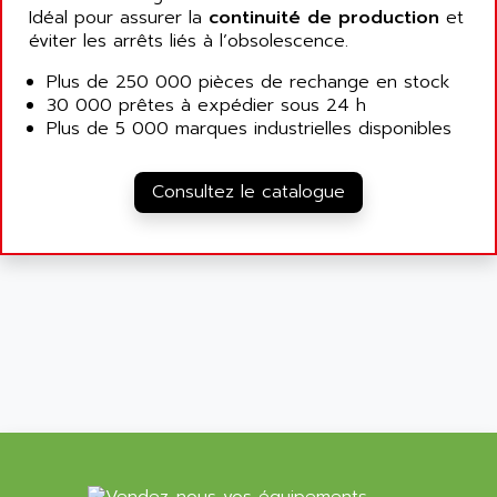
ANDRON
Idéal pour assurer la
continuité de production
et
TI-305
ANELEC
éviter les arrêts liés à l’obsolescence.
DIAS
ANILAM
Plus de 250 000 pièces de rechange en stock
SMTBSI
ANIME
30 000 prêtes à expédier sous 24 h
MP
Plus de 5 000 marques industrielles disponibles
ANIOS
SIMATIC PC
ANKAM
DPH
Consultez le catalogue
ANKER
STATOVAR
ANRITSU
UCD
ANS
SINUMERIK 820
ANSALDO
SIMOREG K
ANSELL
ALIMENTATION
ANSMANN
IRT
ANSYCO
DIGIPLAN
ANTEC
TPD32
ANTEK INSTRUMENTS
ZELIO
ANUVA TECHNOLOGIES