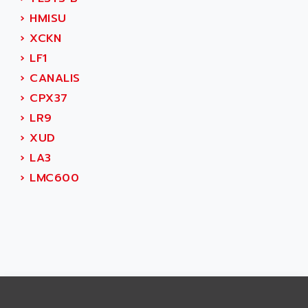
RAC
ALRITMA M
›
HMISU
PUSH BUTTON PANEL
ALRO
›
XCKN
VT170
ALSPA
›
LF1
MENTOR II
ALSTEF
›
CANALIS
EEA
ALSTHOM
›
CPX37
CD1-K
ALSTHOM ATLANTIQUE
›
LR9
SIMATIC MONITOR PANEL
ALSTHOM PARVEX
›
XUD
ACS
ALSTOM
›
LA3
LCD
ALTECH
›
LMC600
SBS
ALTER
ABS
ALTIVAR
PS316
ALTRAC AG
RPX
ALTRONICS
PB100
ALTRONIX
PB 300 / PB 600
ALUTRON