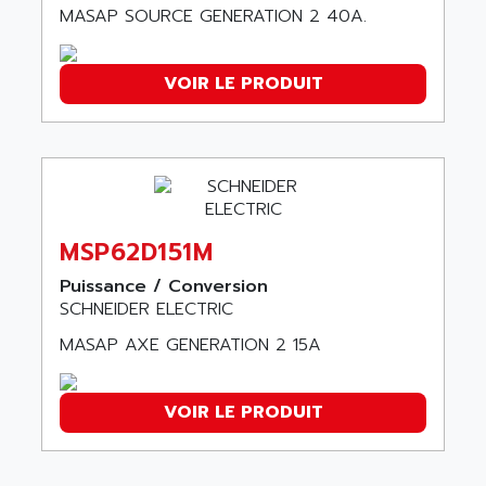
SMC 600
MASAP SOURCE GENERATION 2 40A.
AC
SMC50 / SMC600
AC AUTOMATION
SMC 25 et SMC 35
VOIR LE PRODUIT
AC SMARTMOTION
SMC25 et SMC35
ACARD
SMC25
ACB
SMC
ACBEL
PB80
ACCES
PB400
ACCESS
MSP62D151M
WS SERIES
ACCROSSER
Puissance / Conversion
PB200
ACCU
SCHNEIDER ELECTRIC
TSX COMPACT
ACCUCELL
MASAP AXE GENERATION 2 15A
984 SERIE
ACCU-SORT SYSTEMS
SIMODRIVE
ACCUTRONICS
VOIR LE PRODUIT
TSX21
ACDC
C350
ACEDIS
15N