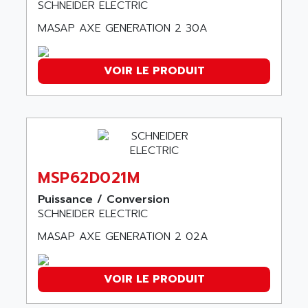
SCHNEIDER ELECTRIC
MOVITRAC
ADETEC
MASAP AXE GENERATION 2 30A
LEXIUM
ADISCOM
SERVVODYN
ADITEC
SERVODYN
VOIR LE PRODUIT
ADL
SE50
ADL EUROTECH
LTD12
ADLEE POWERTRONIC
MDLA
ADLINK
MDLS
ADLINK TECHNOLOGY
ACMD2
MSP62D021M
ADM ELECTRONIC
ACM
ADMV
Puissance / Conversion
PLS514
SCHNEIDER ELECTRIC
ADN
PLS510
MASAP AXE GENERATION 2 02A
ADN PESAGE
PLS508
ADTECH POWER INC
SERVOSTAR
ADV
VOIR LE PRODUIT
AC FEED MOTOR
ADVANCE