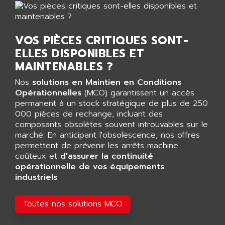
5000
ALX
SMC35
AMADA
SCALANCE
AMAN
VOS PIÈCES CRITIQUES SONT-
SMC40
AMAREX
ELLES DISPONIBLES ET
SCM50
MAINTENABLES ?
AMAT
BKD
AMBERSIL
Nos
solutions en Maintien en Conditions
A16B
Opérationnelles
(MCO) garantissent un accès
AMBRESIL
MIDIMASTER VECTOR
permanent à un stock stratégique de plus de 250
AMC
000 pièces de rechange, incluant des
MIDIMASTER
AMD
composants obsolètes souvent introuvables sur le
SMC200
marché. En anticipant l'obsolescence, nos offres
AMDV
permettent de prévenir les arrêts machine
ADVANTYS TELEFAST
AMERICAN DYNAMICS
coûteux et
d'assurer la continuité
TELEFAST ABE7
AMERICAN MEGATRENDS
opérationnelle de vos équipements
750
industriels
.
AMERICAN MICROSEMICONDUCTOR
AT
AMERICAN MICROSEMICONDUCTOR INC
Toutes nos solutions MCO
AB2
AMERICAN SIGMA
TC2000
AMERICAN STD INC