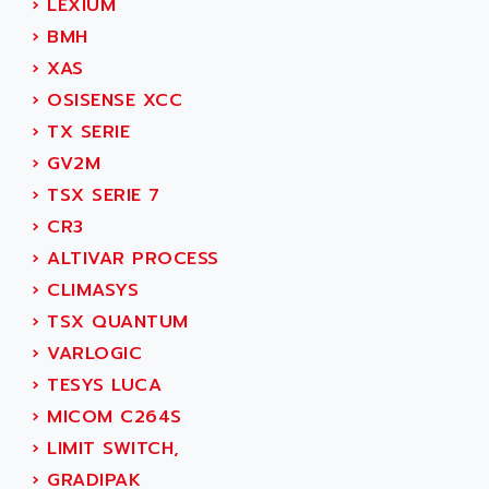
AGTATAC
›
LEXIUM
plc5
AGTATEC AG
›
BMH
SLC 500
AGUT
›
XAS
COMPACTLOGIX
AHEAD SYSTEMS
›
OSISENSE XCC
FLEX I/O
AHLBERG ELECTRONICS
›
TX SERIE
MICROLOGIX 1200
AIP SYSTEMES
›
GV2M
PANELVIEW 1000
AIR
›
TSX SERIE 7
NT620C
AIR ET PULVERISATION
›
CR3
SIMATIC S5-101
AIR LIQUIDE
›
ALTIVAR PROCESS
SIMATIC TOUCH PANEL
AIR SYSTEMS
›
CLIMASYS
S900 II
AIR WORTHINGTON CREYSSENSAC
›
TSX QUANTUM
S900
AIRBUS
›
VARLOGIC
PHASEO
AIRCOM
›
TESYS LUCA
SIMATIC-S5
AIRELEC
›
MICOM C264S
SIMATIC FIELD PG
AIRMASTER R1
›
LIMIT SWITCH,
LOGO!
AIRMASTER R1HMI
›
GRADIPAK