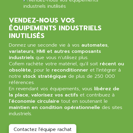
SIMATIC S5-95F
ANYBUS
NUM 1040
AOIP
VENDEZ-NOUS VOS
wyse
AOR
ÉQUIPEMENTS INDUSTRIELS
DGN
APACER
INUTILISÉS
BULLETIN 160
APATOR
SIMATIC S5 101U
Donnez une seconde vie à vos
automates
,
APC
variateurs
,
HMI et autres composants
FX SERIE
APE
industriels
que vous n’utilisez plus.
VEA
Cofiem rachète votre matériel, qu’il soit
récent ou
APELCO-CAREL
obsolète
, pour le
reconditionner
et l’intégrer à
CONTROL LOGIX
APELEC
notre
stock stratégique
de plus de 250 000
VERSAMAX
références.
APEM
MAGIC
En revendant vos équipements, vous
libérez de
APEX
la place
,
valorisez vos actifs
et contribuez à
POSMO
APLEX TECHNOLOGY
l’économie circulaire
tout en soutenant le
SIMATIC TI505
maintien en condition opérationnelle
des sites
APOTEKA
industriels.
PMC 1000
APPA
ACS400
APPARATEBAU HUNDSBACH
Contactez l'équipe rachat
584S