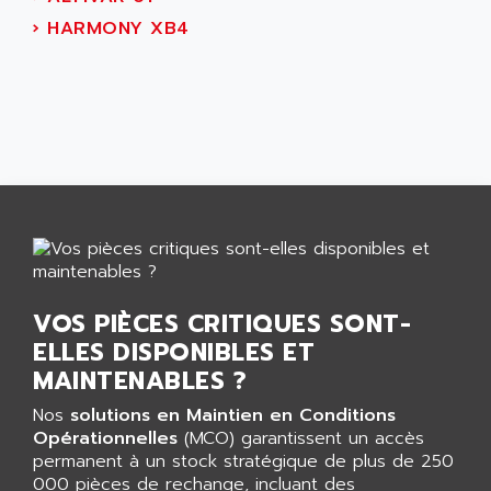
ALTIVAR 16
AEES
›
HARMONY XB4
ALTIVAR 66
AEG
MICROMASTER
AEG MODICON
SQUARE D
AEL CRYSTALS
SY/MAX
AEM
ADVANTYS
AEP
APRIL 3000
AERMEC
VT5000
AERO - SHARP
VT3000
AEROBAR
VT
AEROSEC INDUSTRIE
VOS PIÈCES CRITIQUES SONT-
VSPA1
AEROTECH
ELLES DISPONIBLES ET
FERROMATIK PMC 1000
AES
MAINTENABLES ?
VT100
AESYS
Nos
solutions en Maintien en Conditions
LCA
AEV
Opérationnelles
(MCO) garantissent un accès
CNC ALPHA
permanent à un stock stratégique de plus de 250
AFAG
000 pièces de rechange, incluant des
SMART TOUCH