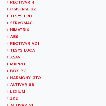
ADVANCE TAPES
›
RECTIVAR 4
NUM 1060
ADVANCED ENERGY
›
OSISENSE XZ
NUM 760
ADVANCED MICRO DEVICES
›
TESYS LRD
NUM 750/760
ADVANCED MOTION CONTROLS
›
SERVOMAC
NUM750
ADVANCED POWER TECHNOLOGY
›
HIMATRIX
NUM750 / NUM760
ADVANCED UV
›
AB6
NUM 750
ADVANTEC
›
RECTIVAR VD1
ULTRA SERIES
ADVANTECH
›
TESYS LUCA
IPC
ADVANTYS FTM
›
XSAV
INDUCTEL
ADWIN
›
MXPRO
C500
AE
›
BOX PC
C200H
AE&T
›
HARMONY GTO
CQM1
AEC
›
ALTIVAR 68
R88
AECO
›
LEXIUM
CQM1H
AEE
›
ZK2
RECTIVAR 4
AEEON
›
ALTIVAR 61