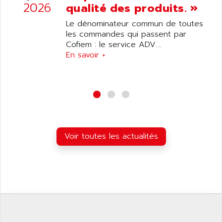
2026
qualité des produits. »
DIAS
ANILAM
SMTBSI
Le dénominateur commun de toutes
ANIME
les commandes qui passent par
MP
ANIOS
Cofiem : le service ADV....
SIMATIC PC
En savoir +
ANKAM
DPH
ANKER
STATOVAR
ANRITSU
UCD
ANS
SINUMERIK 820
ANSALDO
SIMOREG K
ANSELL
ALIMENTATION
Voir toutes les actualités
ANSMANN
IRT
ANSYCO
DIGIPLAN
ANTEC
TPD32
ANTEK INSTRUMENTS
ZELIO
ANUVA TECHNOLOGIES
SIMATIC S5-95F
ANYBUS
NUM 1040