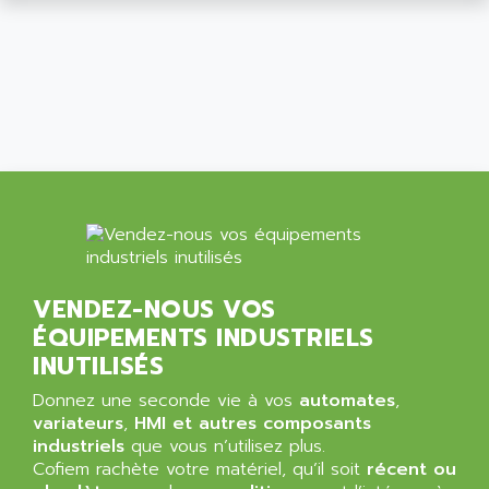
9300-SERIES
ALCATEL-LUCENT
8200-SERIES
ALDES
SERIE 9000
ALES
SIMATIC ET200
ALFA PROGETTI
SERVOPACK
ALFA ROBOT
UNIDRIVE
ALFA ROMEO
FMV
ALFAA
DIGIDRIVE SE
ALFA-LAVAL
SIGMA II
ALFASISTEL
VERITRON
VENDEZ-NOUS VOS
ALFATRONIX
ÉQUIPEMENTS INDUSTRIELS
PANELVIEW
ALFONS HAAR
INUTILISÉS
AXUMERIK
ALICAT SCIENTIFIC
PROVIT
Donnez une seconde vie à vos
automates
,
ALIZEA
variateurs
,
HMI et autres composants
GRADIPAK
ALL TERMINALS
industriels
que vous n’utilisez plus.
SIMATIC MP
Cofiem rachète votre matériel, qu’il soit
récent ou
ALLEGRO MICROSYSTEMS