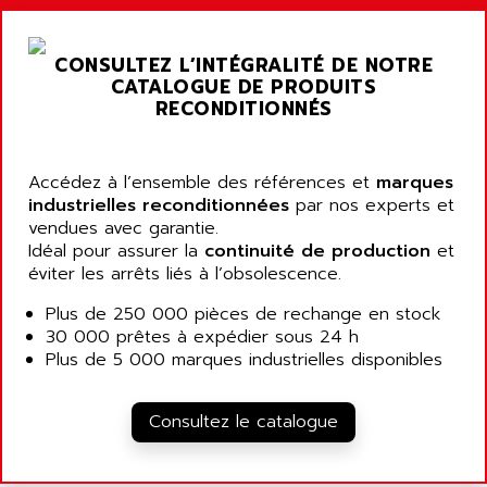
A03B
AIRPES
ARGOLUX AS
AIRWELL
TSX 21
CONSULTEZ L’INTÉGRALITÉ DE NOTRE
AISA
CATALOGUE DE PRODUITS
ALTISTART
AIXIA SYSTEMES
RECONDITIONNÉS
TEXT DISPLAY
AJC BATTERY
SIMATIC S5 115U
AJHUA TECHNOLOGY
Accédez à l’ensemble des références et
marques
SINUMERIK 840
AJR DIFFUSION
industrielles reconditionnées
par nos experts et
SMTBD1
vendues avec garantie.
AK ELECTRONIQUE
Idéal pour assurer la
continuité de production
et
SMT
AKA
éviter les arrêts liés à l’obsolescence.
SMTB
AKER
Plus de 250 000 pièces de rechange en stock
SMT-BSI
AKIM AG
30 000 prêtes à expédier sous 24 h
CPX37
Plus de 5 000 marques industrielles disponibles
AKKU
CE65
AKO
ROD 426
Consultez le catalogue
ALACATEL
SINUMERIK 840C
ALARMCOM
ATP
ALCATEL