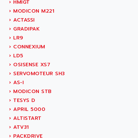
ADAMEL
›
HMIGT
AC MAINSPINDLE
ADANI PSC
›
MODICON M221
KDA
ADAPTATER
›
ACTASSI
KDS
ADAPTATIVE
›
GRADIPAK
TDA
ADAPTEC
›
LR9
BUM
ADAPTORR
›
CONNEXIUM
BUS
ADAS
›
LD5
DIAX 04
ADC AUTOMATICA
›
OSISENSE XS7
DIAX 4
ADDA
›
SERVOMOTEUR SH3
cms3
ADDER
›
AS-I
CMS
ADDI DATA
›
MODICON STB
PARVEX
ADEL SYSTEM
›
TESYS D
AMS
ADEPT
›
APRIL 5000
R6TXB
ADEPT TECHNOLOGY
›
ALTISTART
MOVIDYN
ADES
›
ATV31
MOVITRAC
ADETEC
›
PACKDRIVE