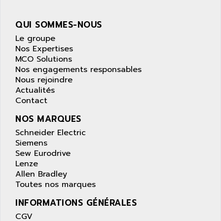
AOIP
wyse
AOR
QUI SOMMES-NOUS
DGN
APACER
Le groupe
BULLETIN 160
APATOR
Nos Expertises
SIMATIC S5 101U
MCO Solutions
APC
Nos engagements responsables
FX SERIE
APE
Nous rejoindre
VEA
Actualités
APELCO-CAREL
CONTROL LOGIX
Contact
APELEC
VERSAMAX
NOS MARQUES
APEM
MAGIC
Schneider Electric
APEX
POSMO
Siemens
APLEX TECHNOLOGY
Sew Eurodrive
SIMATIC TI505
APOTEKA
Lenze
PMC 1000
Allen Bradley
APPA
Toutes nos marques
ACS400
APPARATEBAU HUNDSBACH
584S
INFORMATIONS GÉNÉRALES
APPLE
LEXIUM 15
CGV
APPLICOM