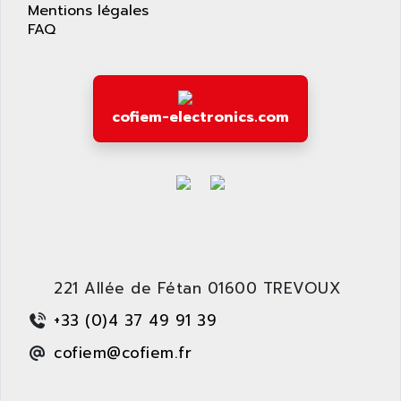
Mentions légales
SAFETY RELAY
APPLIED MATERIALS
FAQ
COMBIVERT F4
APPLIED ROBOTICS
SÉRIE 1000
APRIL
AZM
APRIMATIC
MDLL
cofiem-electronics.com
APS
PANELVIEW PLUS
APT
PANEL VIEW 550
APTOR
SLC500
APV
S4-S4C-S4C+
APW
RPX10
AQUA SMART
E-ME-T
AQUAFINE
221 Allée de Fétan 01600 TREVOUX
MICROLOGIX
AQUALYSE
+33 (0)4 37 49 91 39
PNOZ
AQUAMED
ROTOVAR
cofiem@cofiem.fr
AQUAMETRO
AS-I
AQUASET