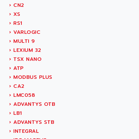
SMC50 / SMC600
AC AUTOMATION
›
CN2
SMC 25 et SMC 35
AC SMARTMOTION
›
XS
SMC25 et SMC35
ACARD
›
RS1
SMC25
ACB
›
VARLOGIC
SMC
ACBEL
›
MULTI 9
PB80
ACCES
›
LEXIUM 32
PB400
ACCESS
›
TSX NANO
WS SERIES
ACCROSSER
›
ATP
PB200
ACCU
›
MODBUS PLUS
TSX COMPACT
ACCUCELL
›
CA2
984 SERIE
ACCU-SORT SYSTEMS
›
LMC058
SIMODRIVE
ACCUTRONICS
›
ADVANTYS OTB
TSX21
ACDC
›
LB1
C350
ACEDIS
›
ADVANTYS STB
15N
ACER
›
INTEGRAL
PB15