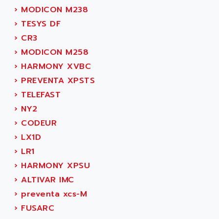
SINUMERIK 800
ACTIA
›
MODICON M238
SINUMERIK 810
ACTIOMTECH
›
TESYS DF
PREMIUM
ACTION PAK
›
CR3
PREVENTA
ACTIVA MULLER
›
MODICON M258
TWIDO
ACTIVE HUB
›
HARMONY XVBC
NANO
ACTIVIB
›
PREVENTA XPSTS
PCMCIA CARD
ACTRONIC
›
TELEFAST
TFTX
ACU-RITE
›
NY2
SIMATIC S7-300
ACU-TIME
›
CODEUR
TDM
ACX ADAP TORR
›
LX1D
DIAX 2
ADA
›
LR1
TVM
ADAC
›
HARMONY XPSU
KDV
ADAFRUIT
›
ALTIVAR IMC
KVR
ADAM
›
preventa xcs-M
TVD
ADAMCZEWSKI
›
FUSARC
SERVO DRIVE