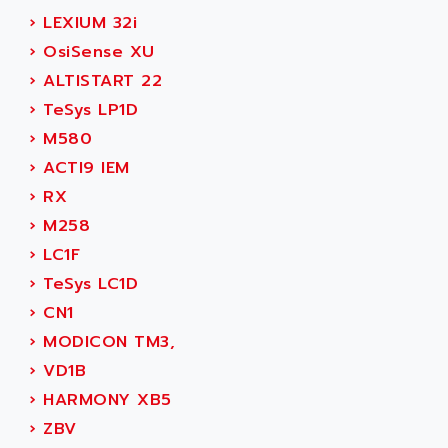
LEXIUM
ADISCOM
›
LEXIUM 32i
SERVVODYN
ADITEC
›
OsiSense XU
SERVODYN
ADL
›
ALTISTART 22
SE50
ADL EUROTECH
›
TeSys LP1D
LTD12
ADLEE POWERTRONIC
›
M580
MDLA
ADLINK
›
ACTI9 IEM
MDLS
ADLINK TECHNOLOGY
›
RX
ACMD2
ADM ELECTRONIC
›
M258
ACM
ADMV
›
LC1F
PLS514
ADN
›
TeSys LC1D
PLS510
ADN PESAGE
›
CN1
PLS508
ADTECH POWER INC
›
MODICON TM3,
SERVOSTAR
ADV
›
VD1B
AC FEED MOTOR
ADVANCE
›
HARMONY XB5
SIMODRIVE 611
ADVANCE HIVOLT
›
ZBV
TSX MOMENTUM