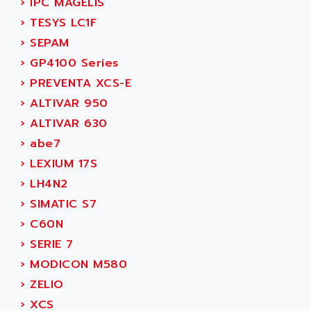
ACERIME
›
IPC MAGELIS
C200
ACI ALPHANUMERIQUE
›
TESYS LC1F
SMC500
ACIM JOUANIN
›
SEPAM
SMC200 / 500
ACINDUCTO
›
GP4100 Series
PLC-5
ACKSYS
›
PREVENTA XCS-E
NC
ACMA
›
ALTIVAR 950
SYSMAC
ACOBAL
›
ALTIVAR 630
SERVO MOTOR
ACOMEL
›
abe7
PERMANENT MAGNET MOTOR
ACOOL
›
LEXIUM 17S
BPH
ACOPIAN
›
LH4N2
MASAP
ACOPOS
›
SIMATIC S7
BSM SERIE
ACQUIDUC
›
C60N
SIMODRIVE 210
ACROMAG
›
SERIE 7
SIMODRIVE 610
ACS
›
MODICON M580
SIMODRIVE 650
ACS MOTION CONTROL
›
ZELIO
SIMOREG
ACT KERN
›
XCS