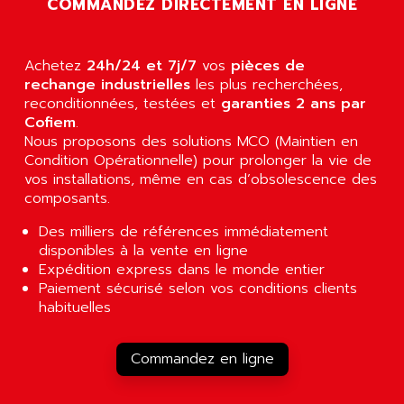
COMMANDEZ DIRECTEMENT EN LIGNE
SLC 500
AGUT
COMPACTLOGIX
AHEAD SYSTEMS
FLEX I/O
Achetez
24h/24 et 7j/7
vos
pièces de
AHLBERG ELECTRONICS
rechange industrielles
les plus recherchées,
MICROLOGIX 1200
AIP SYSTEMES
reconditionnées, testées et
garanties 2 ans par
PANELVIEW 1000
Cofiem
.
AIR
Nous proposons des solutions MCO (Maintien en
NT620C
AIR ET PULVERISATION
Condition Opérationnelle) pour prolonger la vie de
SIMATIC S5-101
vos installations, même en cas d’obsolescence des
AIR LIQUIDE
SIMATIC TOUCH PANEL
composants.
AIR SYSTEMS
S900 II
Des milliers de références immédiatement
AIR WORTHINGTON CREYSSENSAC
S900
disponibles à la vente en ligne
AIRBUS
Expédition express dans le monde entier
PHASEO
AIRCOM
Paiement sécurisé selon vos conditions clients
SIMATIC-S5
habituelles
AIRELEC
SIMATIC FIELD PG
AIRMASTER R1
LOGO!
Commandez en ligne
AIRMASTER R1HMI
RJ3
AIRMAT