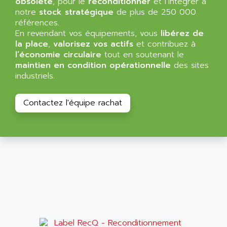
obsolète
MINI MAESTRO
, pour le
reconditionner
et l’intégrer à
ALLEN
notre
stock stratégique
de plus de 250 000
NT3
ALLEN BRADLEY
références.
CYBER 4000
En revendant vos équipements, vous
libérez de
ALLEN CODIERGERATE GMBH
la place
,
valorisez vos actifs
et contribuez à
RPX30
ALLEN CODING SYSTEMS
l’économie circulaire
tout en soutenant le
SINUMERIK 820/
maintien en condition opérationnelle
des sites
ALLEN SYSTEMS
LOGO
industriels.
ALLIANCE INSTRUMENTS
SIMATIC MULTIPANEL
ALLIANCE MEMORY
Contactez l'équipe rachat
CL200
ALLIED TELESIS
DIGIVEX
ALLIED TELESYN
PWE
ALLIED VISION
CL300
ALLIGATOR
SIMOVERT MASTERDRIVES
ALLISON
C100
ALLISON TRANSMISSION
OP35
ALM
SIMATIC TP
ALMA
BT