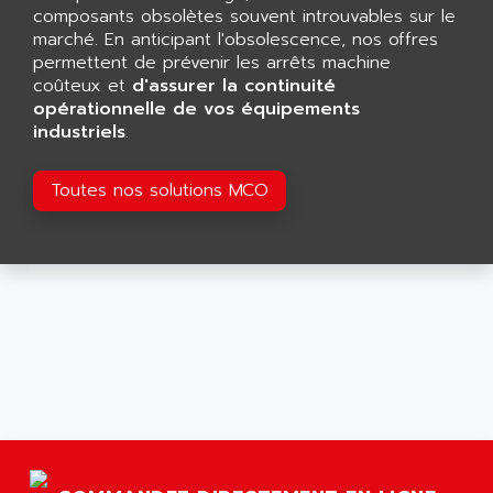
AFDI
composants obsolètes souvent introuvables sur le
GP 70 SERIE
marché. En anticipant l'obsolescence, nos offres
AFP PRODEL
PROVIT 5000
permettent de prévenir les arrêts machine
AG ASSOCIATES
coûteux et
d'assurer la continuité
S4-S4C
AGASTAT
opérationnelle de vos équipements
SIAX
industriels
.
AGDE
FESTO ELECTRONIC
AGE POWERBLOCK
PCS095
Toutes nos solutions MCO
AGETEM
TOUCHVIEW
AGI
REDIPANEL
AGIE
RJ2
AGILENT
MULTI-SERVO
AGILENT TECHNOLOGIES
PCS
AGILER
RECTIVAR
AGP
RECTIVAR 4 SERIE 641
AGS
CONTROLLOGIX
AGTATAC
plc5
AGTATEC AG