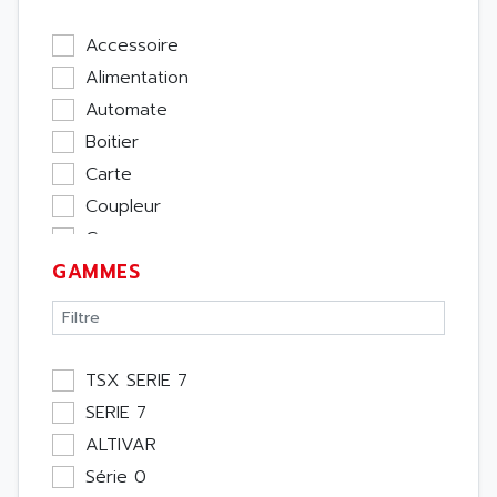
Accessoire
Alimentation
Automate
Boitier
Carte
Coupleur
Cpu
GAMMES
Ecran
Entrée / Sortie
Memoire
Module Métier
TSX SERIE 7
Moteur
SERIE 7
Pupitre Opérateur
ALTIVAR
Rack
Série 0
Etude