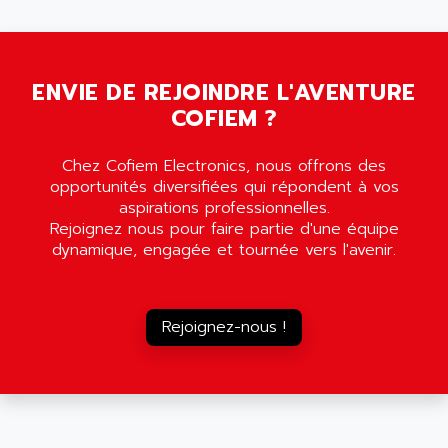
5000
ALX
SMC35
AMADA
SCALANCE
AMAN
SMC40
ENVIE DE REJOINDRE L'AVENTURE
AMAREX
COFIEM ?
SCM50
AMAT
BKD
AMBERSIL
Chez Cofiem Electronics, nous offrons des
A16B
AMBRESIL
opportunités diversifiées qui répondent à vos
MIDIMASTER VECTOR
aspirations professionnelles.
AMC
Rejoignez nous pour faire partie d'une équipe
MIDIMASTER
AMD
dynamique, engagée et tournée vers l'avenir.
SMC200
AMDV
ADVANTYS TELEFAST
AMERICAN DYNAMICS
TELEFAST ABE7
Rejoignez-nous !
AMERICAN MEGATRENDS
750
AMERICAN MICROSEMICONDUCTOR
AT
AMERICAN MICROSEMICONDUCTOR INC
AB2
AMERICAN SIGMA
TC2000
AMERICAN STD INC