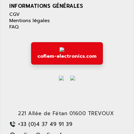
APPLE
INFORMATIONS GÉNÉRALES
LEXIUM 15
APPLICOM
CGV
SAFETY RELAY
APPLIED MATERIALS
Mentions légales
COMBIVERT F4
FAQ
APPLIED ROBOTICS
SÉRIE 1000
APRIL
AZM
APRIMATIC
MDLL
APS
cofiem-electronics.com
PANELVIEW PLUS
APT
PANEL VIEW 550
APTOR
SLC500
APV
S4-S4C-S4C+
APW
RPX10
AQUA SMART
E-ME-T
AQUAFINE
MICROLOGIX
221 Allée de Fétan 01600 TREVOUX
AQUALYSE
PNOZ
AQUAMED
+33 (0)4 37 49 91 39
ROTOVAR
AQUAMETRO