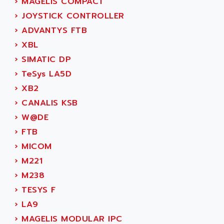
›
MAGELIS COMPACT
ACER
PB15
›
JOYSTICK CONTROLLER
ACERIME
C200
›
ADVANTYS FTB
ACI ALPHANUMERIQUE
SMC500
›
XBL
ACIM JOUANIN
SMC200 / 500
›
SIMATIC DP
ACINDUCTO
PLC-5
›
TeSys LA5D
ACKSYS
NC
›
XB2
ACMA
SYSMAC
›
CANALIS KSB
ACOBAL
SERVO MOTOR
›
W@DE
ACOMEL
PERMANENT MAGNET MOTOR
›
FTB
ACOOL
BPH
›
MICOM
ACOPIAN
MASAP
›
M221
ACOPOS
BSM SERIE
›
M238
ACQUIDUC
SIMODRIVE 210
›
TESYS F
ACROMAG
SIMODRIVE 610
›
LA9
ACS
SIMODRIVE 650
›
MAGELIS MODULAR IPC
ACS MOTION CONTROL