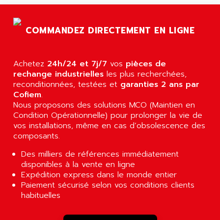
AGTATAC
plc5
AGTATEC AG
SLC 500
COMMANDEZ DIRECTEMENT EN LIGNE
AGUT
COMPACTLOGIX
AHEAD SYSTEMS
FLEX I/O
AHLBERG ELECTRONICS
Achetez
24h/24 et 7j/7
vos
pièces de
MICROLOGIX 1200
AIP SYSTEMES
rechange industrielles
les plus recherchées,
PANELVIEW 1000
reconditionnées, testées et
garanties 2 ans par
AIR
Cofiem
.
NT620C
AIR ET PULVERISATION
Nous proposons des solutions MCO (Maintien en
SIMATIC S5-101
Condition Opérationnelle) pour prolonger la vie de
AIR LIQUIDE
SIMATIC TOUCH PANEL
vos installations, même en cas d’obsolescence des
AIR SYSTEMS
composants.
S900 II
AIR WORTHINGTON CREYSSENSAC
S900
Des milliers de références immédiatement
AIRBUS
disponibles à la vente en ligne
PHASEO
AIRCOM
Expédition express dans le monde entier
SIMATIC-S5
Paiement sécurisé selon vos conditions clients
AIRELEC
SIMATIC FIELD PG
habituelles
AIRMASTER R1
LOGO!
AIRMASTER R1HMI