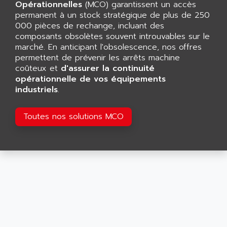
CNC ALPHA
Opérationnelles
(MCO) garantissent un accès
AFAG
permanent à un stock stratégique de plus de 250
SMART TOUCH
AFDI
000 pièces de rechange, incluant des
GP 70 SERIE
composants obsolètes souvent introuvables sur le
AFP PRODEL
PROVIT 5000
marché. En anticipant l'obsolescence, nos offres
AG ASSOCIATES
permettent de prévenir les arrêts machine
S4-S4C
AGASTAT
coûteux et
d'assurer la continuité
SIAX
opérationnelle de vos équipements
AGDE
industriels
.
FESTO ELECTRONIC
AGE POWERBLOCK
PCS095
AGETEM
Toutes nos solutions MCO
TOUCHVIEW
AGI
REDIPANEL
AGIE
RJ2
AGILENT
MULTI-SERVO
AGILENT TECHNOLOGIES
PCS
AGILER
RECTIVAR
AGP
RECTIVAR 4 SERIE 641
AGS
CONTROLLOGIX