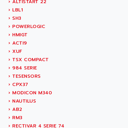
›
ALTISTART 22
ADAMCZEWSKI
SERVO DRIVE
›
LBL1
ADAMEL
AC MAINSPINDLE
›
SH3
ADANI PSC
KDA
›
POWERLOGIC
ADAPTATER
KDS
›
HMIGT
ADAPTATIVE
TDA
›
ACTI9
ADAPTEC
BUM
›
XUF
ADAPTORR
BUS
›
TSX COMPACT
ADAS
DIAX 04
›
984 SERIE
ADC AUTOMATICA
DIAX 4
›
TESENSORS
ADDA
cms3
›
CPX37
ADDER
CMS
›
MODICON M340
ADDI DATA
PARVEX
›
NAUTILUS
ADEL SYSTEM
AMS
›
AB2
ADEPT
R6TXB
›
RM3
ADEPT TECHNOLOGY
MOVIDYN
›
RECTIVAR 4 SERIE 74
ADES