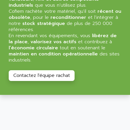
SIMATIC MP
industriels
que vous n’utilisez plus.
ALLEGRO MICROSYSTEMS
Cofiem rachète votre matériel, qu’il soit
MINI MAESTRO
récent ou
ALLEN
obsolète
, pour le
reconditionner
et l’intégrer à
NT3
ALLEN BRADLEY
notre
stock stratégique
de plus de 250 000
CYBER 4000
références.
ALLEN CODIERGERATE GMBH
En revendant vos équipements, vous
libérez de
RPX30
ALLEN CODING SYSTEMS
la place
,
valorisez vos actifs
et contribuez à
SINUMERIK 820/
l’économie circulaire
tout en soutenant le
ALLEN SYSTEMS
LOGO
maintien en condition opérationnelle
des sites
ALLIANCE INSTRUMENTS
industriels.
SIMATIC MULTIPANEL
ALLIANCE MEMORY
CL200
ALLIED TELESIS
Contactez l'équipe rachat
DIGIVEX
ALLIED TELESYN
PWE
ALLIED VISION
CL300
ALLIGATOR
SIMOVERT MASTERDRIVES
ALLISON
C100
ALLISON TRANSMISSION
OP35
ALM
SIMATIC TP