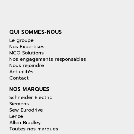
SIMATIC S5-95F
ANYBUS
NUM 1040
AOIP
wyse
AOR
DGN
APACER
QUI SOMMES-NOUS
BULLETIN 160
APATOR
Le groupe
SIMATIC S5 101U
Nos Expertises
APC
MCO Solutions
FX SERIE
APE
Nos engagements responsables
VEA
Nous rejoindre
APELCO-CAREL
CONTROL LOGIX
Actualités
APELEC
Contact
VERSAMAX
APEM
MAGIC
NOS MARQUES
APEX
POSMO
Schneider Electric
APLEX TECHNOLOGY
Siemens
SIMATIC TI505
APOTEKA
Sew Eurodrive
PMC 1000
Lenze
APPA
Allen Bradley
ACS400
APPARATEBAU HUNDSBACH
Toutes nos marques
584S