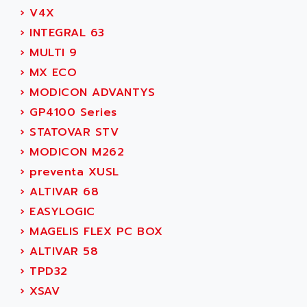
SIMOREG
›
V4X
ACT KERN
SINUMERIK 800
›
INTEGRAL 63
ACTIA
SINUMERIK 810
›
MULTI 9
ACTIOMTECH
PREMIUM
›
MX ECO
ACTION PAK
PREVENTA
›
MODICON ADVANTYS
ACTIVA MULLER
TWIDO
›
GP4100 Series
ACTIVE HUB
NANO
›
STATOVAR STV
ACTIVIB
PCMCIA CARD
›
MODICON M262
ACTRONIC
TFTX
›
preventa XUSL
ACU-RITE
SIMATIC S7-300
›
ALTIVAR 68
ACU-TIME
TDM
›
EASYLOGIC
ACX ADAP TORR
DIAX 2
›
MAGELIS FLEX PC BOX
ADA
TVM
›
ALTIVAR 58
ADAC
KDV
›
TPD32
ADAFRUIT
KVR
›
XSAV
ADAM
TVD