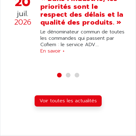
20
ANDRON
priorités sont le
TI-305
ANELEC
juil.
respect des délais et la
DIAS
ANILAM
2026
qualité des produits. »
SMTBSI
ANIME
Le dénominateur commun de toutes
MP
ANIOS
les commandes qui passent par
SIMATIC PC
Cofiem : le service ADV....
ANKAM
DPH
En savoir +
ANKER
STATOVAR
ANRITSU
UCD
ANS
SINUMERIK 820
ANSALDO
SIMOREG K
ANSELL
ALIMENTATION
ANSMANN
Voir toutes les actualités
IRT
ANSYCO
DIGIPLAN
ANTEC
TPD32
ANTEK INSTRUMENTS
ZELIO
ANUVA TECHNOLOGIES