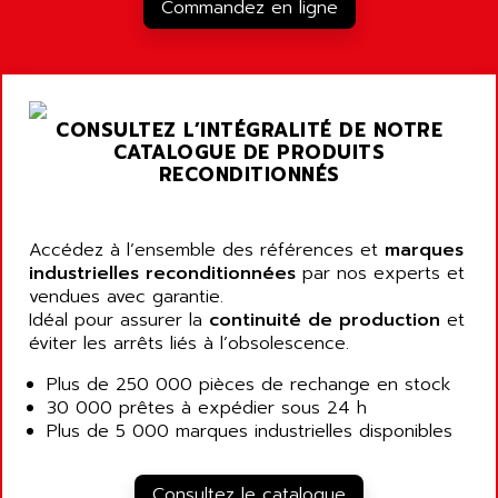
RJ3
Commandez en ligne
AIRMAT
A03B
AIRPES
ARGOLUX AS
AIRWELL
TSX 21
AISA
CONSULTEZ L’INTÉGRALITÉ DE NOTRE
ALTISTART
AIXIA SYSTEMES
CATALOGUE DE PRODUITS
TEXT DISPLAY
RECONDITIONNÉS
AJC BATTERY
SIMATIC S5 115U
AJHUA TECHNOLOGY
SINUMERIK 840
AJR DIFFUSION
Accédez à l’ensemble des références et
marques
SMTBD1
industrielles reconditionnées
par nos experts et
AK ELECTRONIQUE
vendues avec garantie.
SMT
AKA
Idéal pour assurer la
continuité de production
et
SMTB
éviter les arrêts liés à l’obsolescence.
AKER
SMT-BSI
AKIM AG
Plus de 250 000 pièces de rechange en stock
CPX37
30 000 prêtes à expédier sous 24 h
AKKU
CE65
Plus de 5 000 marques industrielles disponibles
AKO
ROD 426
ALACATEL
SINUMERIK 840C
Consultez le catalogue