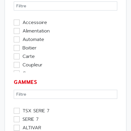
Accessoire
Alimentation
Automate
Boitier
Carte
Coupleur
Cpu
GAMMES
Ecran
Entrée / Sortie
Memoire
Module Métier
TSX SERIE 7
Moteur
SERIE 7
Pupitre Opérateur
ALTIVAR