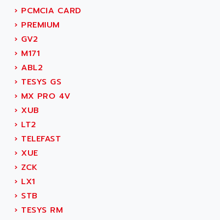
MOVITRAC
›
PCMCIA CARD
ADETEC
LEXIUM
›
PREMIUM
ADISCOM
SERVVODYN
›
GV2
ADITEC
SERVODYN
›
M171
ADL
SE50
›
ABL2
ADL EUROTECH
LTD12
›
TESYS GS
ADLEE POWERTRONIC
MDLA
›
MX PRO 4V
ADLINK
MDLS
›
XUB
ADLINK TECHNOLOGY
ACMD2
›
LT2
ADM ELECTRONIC
ACM
›
TELEFAST
ADMV
PLS514
›
XUE
ADN
PLS510
›
ZCK
ADN PESAGE
PLS508
›
LX1
ADTECH POWER INC
SERVOSTAR
›
STB
ADV
AC FEED MOTOR
›
TESYS RM
ADVANCE