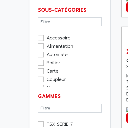
SOUS-CATÉGORIES
Accessoire
Alimentation
Automate
Boitier
Carte
Coupleur
Cpu
GAMMES
Ecran
Entrée / Sortie
Memoire
Module Métier
TSX SERIE 7