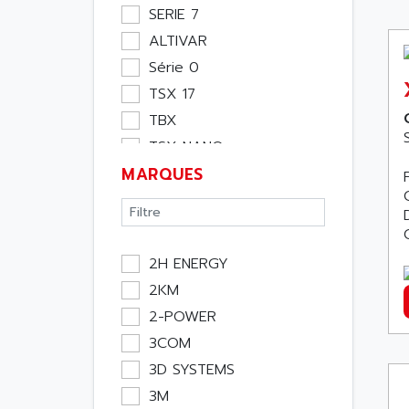
Moteur
SERIE 7
Pupitre Opérateur
ALTIVAR
Rack
Série 0
Etude
TSX 17
Software
TBX
Variateur
TSX NANO
Actif
MARQUES
TSX PREMIUM
Affichage
ASI
Consommable
APRIL 5000
Electromecanique /
XUD
Energie
2H ENERGY
TSX MICRO
Optoélectronique
2KM
MAGELIS
Passif
2-POWER
TCCX
Bureau
3COM
CCX17
Emballage
3D SYSTEMS
TELEFAST
Informatique
3M