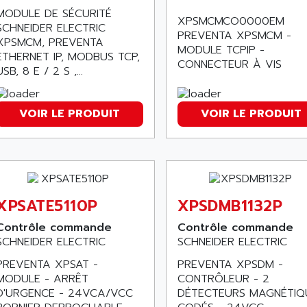
MODULE DE SÉCURITÉ
XPSMCMCO0000EM
SCHNEIDER ELECTRIC
PREVENTA XPSMCM -
XPSMCM, PREVENTA
MODULE TCPIP -
ETHERNET IP, MODBUS TCP,
CONNECTEUR À VIS
USB, 8 E / 2 S ,...
VOIR LE PRODUIT
VOIR LE PRODUIT
XPSATE5110P
XPSDMB1132P
Contrôle commande
Contrôle commande
SCHNEIDER ELECTRIC
SCHNEIDER ELECTRIC
PREVENTA XPSAT -
PREVENTA XPSDM -
MODULE - ARRÊT
CONTRÔLEUR - 2
D'URGENCE - 24VCA/VCC
DÉTECTEURS MAGNÉTIQ