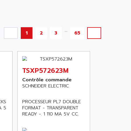
...
1
2
3
65
TSXP572623M
Contrôle commande
SCHNEIDER ELECTRIC
CKS
PROCESSEUR PL7 DOUBLE
A 5
FORMAT - TRANSPARENT
READY -. 1 110 MA 5V CC.