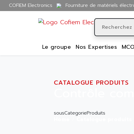
COFIEM Electronics
Fourniture de matériels électr
Le groupe
Nos Expertises
MCO
CATALOGUE PRODUITS
Contrôle co
sousCategorieProduits
Home
Catalogue produits