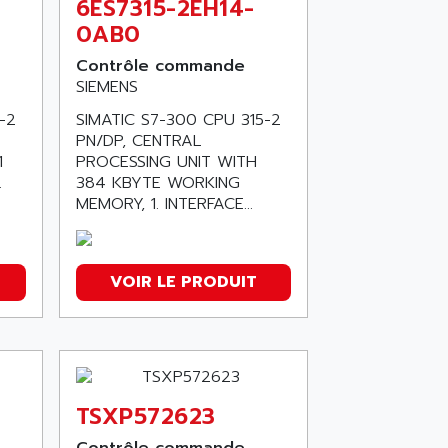
6ES7315-2EH14-
0AB0
Contrôle commande
SIEMENS
-2
SIMATIC S7-300 CPU 315-2
PN/DP, CENTRAL
1
PROCESSING UNIT WITH
.
384 KBYTE WORKING
MEMORY, 1. INTERFACE...
VOIR LE PRODUIT
TSXP572623