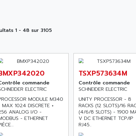
ultats 1 - 48 sur 3105
BMXP342020
TSXP573634M
Contrôle commande
Contrôle commande
SCHNEIDER ELECTRIC
SCHNEIDER ELECTRIC
PROCESSOR MODULE M340
UNITY PROCESSOR - 8
- MAX 1024 DISCRETE +
RACKS (12 SLOTS)/16 RA
256 ANALOG I/O -
(4/6/8 SLOTS) - 1900 M
MODBUS - ETHERNET
V DC ETHERNET TCP/IP
PIÉCE...
RJ45..