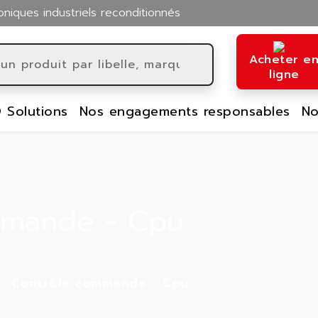
oniques industriels reconditionnés
Acheter e
ligne
 Solutions
Nos engagements responsables
No
mmande - Cpu
Contrôle commande
Cpu