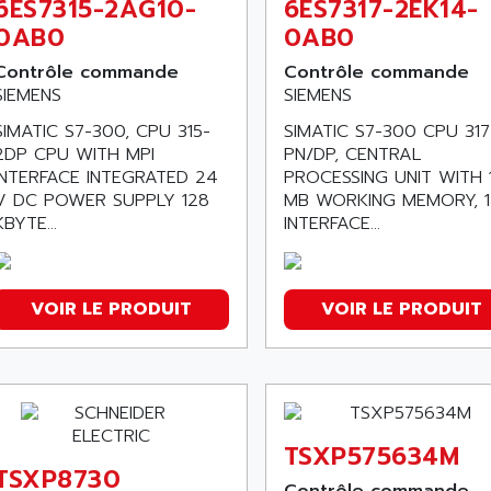
6ES7315-2AG10-
6ES7317-2EK14-
0AB0
0AB0
Contrôle commande
Contrôle commande
SIEMENS
SIEMENS
SIMATIC S7-300, CPU 315-
SIMATIC S7-300 CPU 317
2DP CPU WITH MPI
PN/DP, CENTRAL
INTERFACE INTEGRATED 24
PROCESSING UNIT WITH 
V DC POWER SUPPLY 128
MB WORKING MEMORY, 1
KBYTE...
INTERFACE...
VOIR LE PRODUIT
VOIR LE PRODUIT
TSXP575634M
TSXP8730