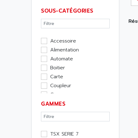
SOUS-CATÉGORIES
Résu
Accessoire
Alimentation
Automate
Boitier
Carte
Coupleur
Cpu
GAMMES
Ecran
Entrée / Sortie
Memoire
Module Métier
TSX SERIE 7