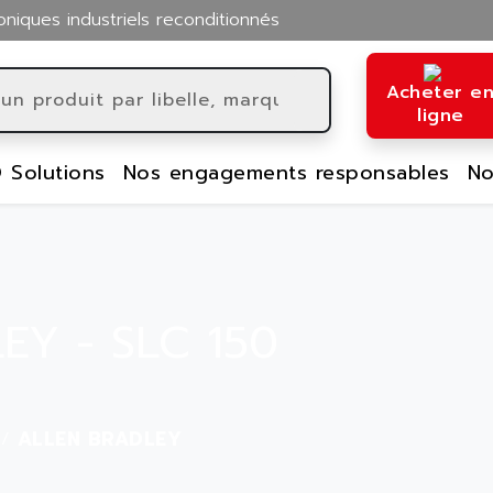
oniques industriels reconditionnés
Acheter e
ligne
 Solutions
Nos engagements responsables
No
EY - SLC 150
ALLEN BRADLEY