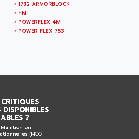
›
1732 ARMORBLOCK
›
HMI
›
POWERFLEX 4M
›
POWER FLEX 753
 CRITIQUES
 DISPONIBLES
ABLES ?
 Maintien en
ationnelles
(MCO)