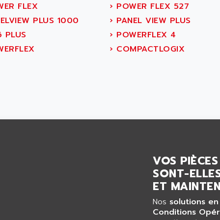
ER FLEX
›
POWER FLEX 527
ELVIEW PLUS 1000
›
PANEL VIEW PLUS
6 PLUS
›
POWERFLEX 4
ERFLEX
›
COMPACTLOGIX
VOS PIÈCES
SONT-ELLES
ET MAINTEN
Nos
solutions en
Conditions Opér