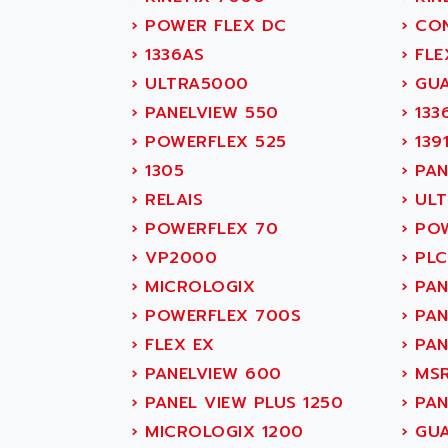
SITOP
ABASK
›
POWER FLEX DC
›
CON
SIMATIC
ABB
›
1336AS
›
FLE
SIMATIC S7-400
ABB AS ROBOTIC
›
ULTRA5000
›
GUA
90-30
ABB REPAIR DEPT
›
PANELVIEW 550
›
133
SERIES 90-30
ABB ROBOTICS
›
POWERFLEX 525
›
139
C350 / C370
ABC VISION
›
1305
›
PAN
RAIL SWITCH
ABD
›
RELAIS
›
ULT
SBC
ABG
›
POWERFLEX 70
›
POW
HMI
ABL
›
VP2000
›
PLC
SIMATIC HMI
ABL SURSUM
›
MICROLOGIX
›
PAN
SIMATIC OPERATOR
ABLE SYSTEMS
›
POWERFLEX 700S
›
PAN
PANEL
ABLIC
›
FLEX EX
›
PAN
OPERATOR PANEL
ABOUTBATTERIE
›
PANELVIEW 600
›
MS
APRIL 2000
ABRACON
›
PANEL VIEW PLUS 1250
›
PAN
APRIL 7000
ABS COMPUTERS
›
MICROLOGIX 1200
›
GUA
SMC50