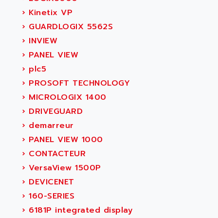
›
Kinetix VP
›
GUARDLOGIX 5562S
›
INVIEW
›
PANEL VIEW
›
plc5
›
PROSOFT TECHNOLOGY
›
MICROLOGIX 1400
›
DRIVEGUARD
›
demarreur
›
PANEL VIEW 1000
›
CONTACTEUR
›
VersaView 1500P
›
DEVICENET
›
160-SERIES
›
6181P integrated display