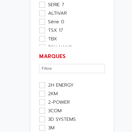
Moteur
SERIE 7
Pupitre Opérateur
ALTIVAR
Rack
Série 0
Etude
TSX 17
Software
TBX
Variateur
TSX NANO
Actif
MARQUES
TSX PREMIUM
Affichage
ASI
Consommable
APRIL 5000
Electromecanique /
XUD
Energie
2H ENERGY
TSX MICRO
Optoélectronique
2KM
MAGELIS
Passif
2-POWER
TCCX
Bureau
3COM
CCX17
Emballage
3D SYSTEMS
TELEFAST
Informatique
3M