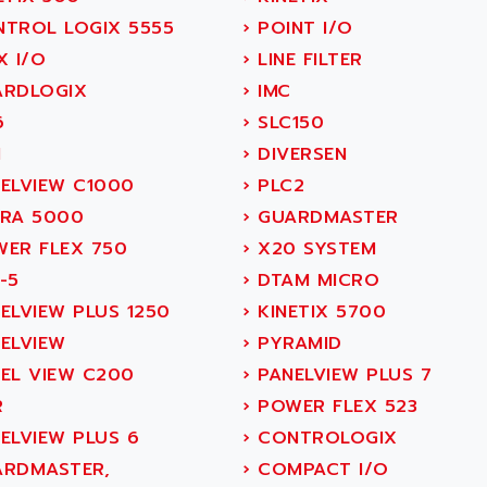
TROL LOGIX 5555
›
POINT I/O
X I/O
›
LINE FILTER
RDLOGIX
›
IMC
6
›
SLC150
1
›
DIVERSEN
ELVIEW C1000
›
PLC2
RA 5000
›
GUARDMASTER
ER FLEX 750
›
X20 SYSTEM
-5
›
DTAM MICRO
ELVIEW PLUS 1250
›
KINETIX 5700
ELVIEW
›
PYRAMID
EL VIEW C200
›
PANELVIEW PLUS 7
R
›
POWER FLEX 523
ELVIEW PLUS 6
›
CONTROLOGIX
RDMASTER,
›
COMPACT I/O