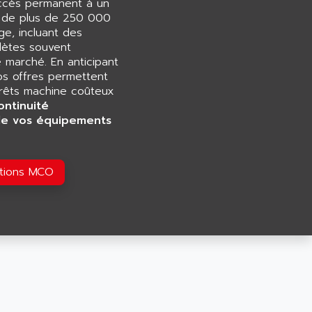
accès permanent à un
e de plus de 250 000
e, incluant des
ètes souvent
e marché. En anticipant
os offres permettent
rrêts machine coûteux
ontinuité
de vos équipements
utions MCO