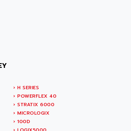
EY
D
›
H SERIES
›
POWERFLEX 40
›
STRATIX 6000
›
MICROLOGIX
›
100D
›
LOGIX5000