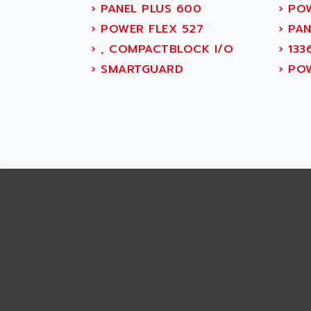
ABS SYSTEM
›
PANEL PLUS 600
›
POW
SMC600
ABSOCODER
›
POWER FLEX 527
›
PAN
SMC25 et SMC 35
ABUS
›
, COMPACTBLOCK I/O
›
133
SMC 50 / SMC 600
ABUS ELECTRONIC
›
SMARTGUARD
›
POW
SMC 600
AC
SMC50 / SMC600
AC AUTOMATION
SMC 25 et SMC 35
AC SMARTMOTION
SMC25 et SMC35
ACARD
SMC25
ACB
SMC
ACBEL
PB80
ACCES
PB400
ACCESS
WS SERIES
ACCROSSER
PB200
ACCU
TSX COMPACT
ACCUCELL
984 SERIE
ACCU-SORT SYSTEMS