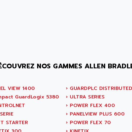
ÉCOUVREZ NOS GAMMES ALLEN BRADL
EL VIEW 1400
›
GUARDPLC DISTRIBUTE
pact GuardLogix 5380
›
ULTRA SERIES
TROLNET
›
POWER FLEX 400
SERIE
›
PANELVIEW PLUS 600
T STARTER
›
POWER FLEX 70
ETIX 300
›
KINETIX