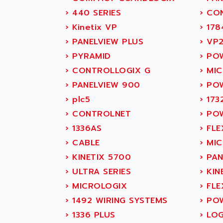
SITOP
ABASK
›
440 SERIES
›
CON
SIMATIC
ABB
›
Kinetix VP
›
178
SIMATIC S7-400
ABB AS ROBOTIC
›
PANELVIEW PLUS
›
VP2
90-30
ABB REPAIR DEPT
›
PYRAMID
›
POW
SERIES 90-30
ABB ROBOTICS
›
CONTROLLOGIX G
›
MIC
C350 / C370
ABC VISION
›
PANELVIEW 900
›
POW
RAIL SWITCH
ABD
›
plc5
›
173
SBC
ABG
›
CONTROLNET
›
POW
HMI
ABL
›
1336AS
›
FLE
SIMATIC HMI
ABL SURSUM
›
CABLE
›
MIC
SIMATIC OPERATOR
ABLE SYSTEMS
›
KINETIX 5700
›
PAN
PANEL
ABLIC
›
ULTRA SERIES
›
KIN
OPERATOR PANEL
ABOUTBATTERIE
›
MICROLOGIX
›
FLE
APRIL 2000
ABRACON
›
1492 WIRING SYSTEMS
›
POW
APRIL 7000
ABS COMPUTERS
›
1336 PLUS
›
LOG
SMC50