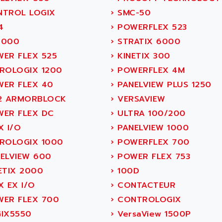
TROL LOGIX
›
SMC-50
4
›
POWERFLEX 523
000
›
STRATIX 6000
ER FLEX 525
›
KINETIX 300
ROLOGIX 1200
›
POWERFLEX 4M
ER FLEX 40
›
PANELVIEW PLUS 1250
2 ARMORBLOCK
›
VERSAVIEW
ER FLEX DC
›
ULTRA 100/200
X I/O
›
PANELVIEW 1000
ROLOGIX 1000
›
POWERFLEX 700
ELVIEW 600
›
POWER FLEX 753
ETIX 2000
›
100D
X EX I/O
›
CONTACTEUR
ER FLEX 700
›
CONTROLOGIX
IX5550
›
VersaView 1500P