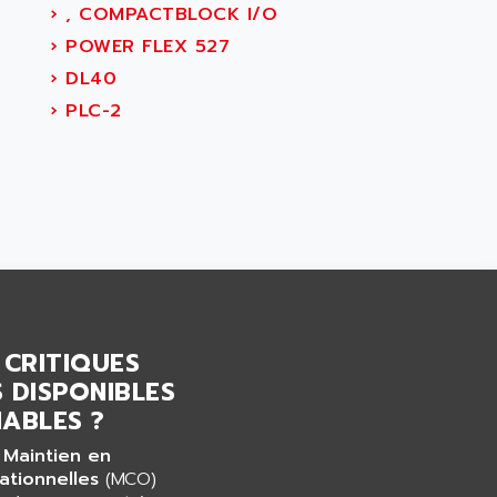
D
›
, COMPACTBLOCK I/O
›
POWER FLEX 527
›
DL40
›
PLC-2
 CRITIQUES
 DISPONIBLES
ABLES ?
 Maintien en
ationnelles
(MCO)