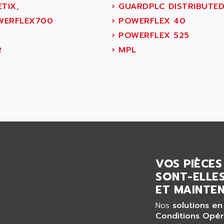
TIX,
›
GUARDPLC DISTRIBUTE
ERFLEX700
›
POWERFLEX 40
›
POWERFLEX 525
R
›
MPL
VOS PIÈCES
SONT-ELLES
ET MAINTEN
Nos
solutions en
Conditions Opér