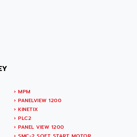
EY
›
MPM
›
PANELVIEW 1200
›
KINETIX
›
PLC2
›
PANEL VIEW 1200
›
SMC-2 SOFT START MOTOR