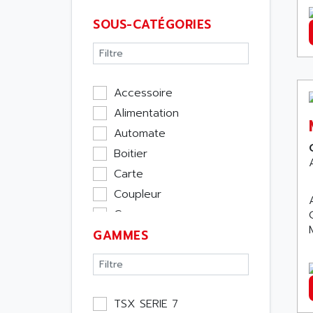
SOUS-CATÉGORIES
Accessoire
Alimentation
Automate
Boitier
Carte
Coupleur
Cpu
GAMMES
Ecran
Entrée / Sortie
Memoire
Module Métier
TSX SERIE 7