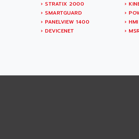
ABS SYSTEM
›
STRATIX 2000
›
KINE
SMC600
ABSOCODER
›
SMARTGUARD
›
POW
SMC25 et SMC 35
ABUS
›
PANELVIEW 1400
›
HMI
SMC 50 / SMC 600
ABUS ELECTRONIC
›
DEVICENET
›
MS
SMC 600
AC
SMC50 / SMC600
AC AUTOMATION
SMC 25 et SMC 35
AC SMARTMOTION
SMC25 et SMC35
ACARD
SMC25
ACB
SMC
ACBEL
PB80
ACCES
PB400
ACCESS
WS SERIES
ACCROSSER
PB200
ACCU
TSX COMPACT
ACCUCELL
984 SERIE
ACCU-SORT SYSTEMS