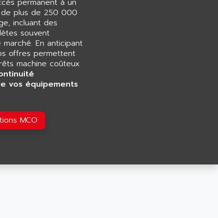
accès permanent à un
e de plus de 250 000
e, incluant des
ètes souvent
e marché. En anticipant
os offres permettent
rrêts machine coûteux
ontinuité
de vos équipements
utions MCO