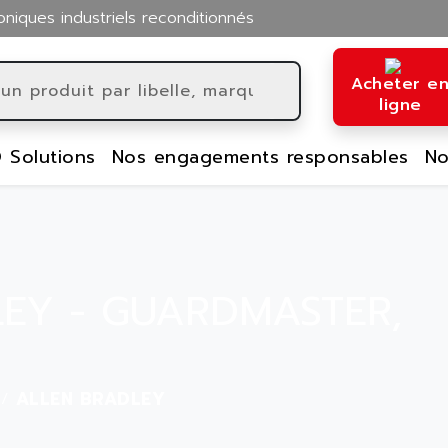
oniques industriels reconditionnés
Acheter e
ligne
 Solutions
Nos engagements responsables
No
EY - GUARDMASTER,
ALLEN BRADLEY