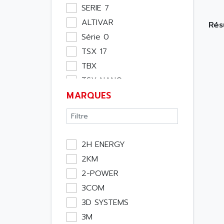
Moteur
SERIE 7
Pupitre Opérateur
ALTIVAR
Rés
Rack
Série 0
Etude
TSX 17
Software
TBX
Variateur
TSX NANO
Actif
MARQUES
TSX PREMIUM
Affichage
ASI
Consommable
APRIL 5000
Electromecanique /
XUD
Energie
2H ENERGY
TSX MICRO
Optoélectronique
2KM
MAGELIS
Passif
2-POWER
TCCX
Bureau
3COM
CCX17
Emballage
3D SYSTEMS
TELEFAST
Informatique
3M