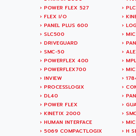
SITOP
ABASK
›
POWER FLEX 527
›
PLC
SIMATIC
ABB
›
FLEX I/O
›
KINE
SIMATIC S7-400
ABB AS ROBOTIC
›
PANEL PLUS 600
›
LOG
90-30
ABB REPAIR DEPT
›
SLC500
›
MIC
SERIES 90-30
ABB ROBOTICS
›
DRIVEGUARD
›
PAN
C350 / C370
ABC VISION
›
SMC-50
›
ALE
RAIL SWITCH
ABD
›
POWERFLEX 400
›
MP
SBC
ABG
›
POWERFLEX700
›
MIC
HMI
ABL
›
INVIEW
›
178
SIMATIC HMI
ABL SURSUM
›
PROCESSLOGIX
›
COM
SIMATIC OPERATOR
ABLE SYSTEMS
›
DL40
›
PAN
PANEL
ABLIC
›
POWER FLEX
›
GUA
OPERATOR PANEL
ABOUTBATTERIE
›
KINETIX 2000
›
SMC
APRIL 2000
ABRACON
›
HUMAN INTERFACE
›
MIC
APRIL 7000
ABS COMPUTERS
›
5069 COMPACTLOGIX
›
H S
SMC50