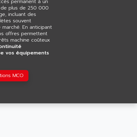
accès permanent à un
e de plus de 250 000
e, incluant des
ètes souvent
e marché. En anticipant
os offres permettent
rrêts machine coûteux
ontinuité
de vos équipements
utions MCO