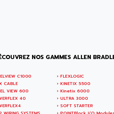
ÉCOUVREZ NOS GAMMES ALLEN BRADL
ELVIEW C1000
›
FLEXLOGIC
X CABLE
›
KINETIX 5500
EL VIEW 600
›
Kinetix 6000
ERFLEX 40
›
ULTRA 3000
ERFLEX4
›
SOFT STARTER
2 WIRING SYSTEMS
›
POINTBlock I/O Module