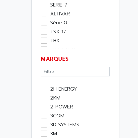
Moteur
SERIE 7
Pupitre Opérateur
ALTIVAR
Rack
Série 0
Etude
TSX 17
Software
TBX
Variateur
TSX NANO
Actif
MARQUES
TSX PREMIUM
Affichage
ASI
Consommable
APRIL 5000
Electromecanique /
XUD
Energie
2H ENERGY
TSX MICRO
Optoélectronique
2KM
MAGELIS
Passif
2-POWER
TCCX
Bureau
3COM
CCX17
Emballage
3D SYSTEMS
TELEFAST
Informatique
3M