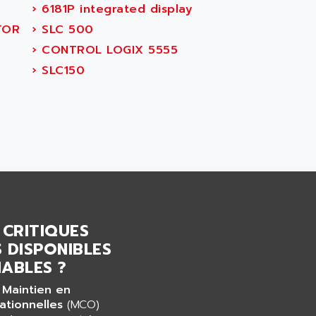
›
6181P integrated display
TOR
›
SLC 500
›
CONTROL LOGIX 5555
›
SLC150
 CRITIQUES
 DISPONIBLES
ABLES ?
 Maintien en
ationnelles
(MCO)