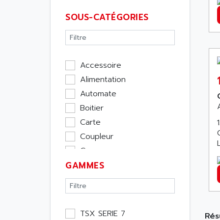
SOUS-CATÉGORIES
Accessoire
Alimentation
Automate
Boitier
Carte
Coupleur
Cpu
GAMMES
Ecran
Entrée / Sortie
Memoire
Module Métier
TSX SERIE 7
Rés