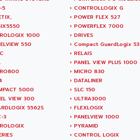
-5
›
CONTROLLOGIX G
TIX,
›
POWER FLEX 527
IX5550
›
POWERFLEX 7000
ROLOGIX 1000
›
DRIVES
ELVIEW 550
›
Compact GuardLogix 5
C
›
RELAIS
L
›
PANEL VIEW PLUS 1000
RO800
›
MICRO 830
4
›
DATALINER
PACT 5000
›
SLC 150
EL VIEW 300
›
ULTRA3000
RDLOGIX 5562S
›
FLEXLOGIX
-3
›
PANELVIEW 1000
ROLOGIX
›
PYRAMID
ERIES
›
CONTROL LOGIX