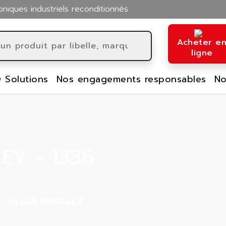
oniques industriels reconditionnés
Acheter e
ligne
 Solutions
Nos engagements responsables
No
EY - 1336
ALLEN BRADLEY