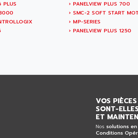
6 PLUS
›
PANELVIEW PLUS 700
3000
›
SMC-2 SOFT START MO
TROLLOGIX
›
MP-SERIES
5
›
PANELVIEW PLUS 1250
VOS PIÈCES
SONT-ELLES
ET MAINTEN
Nos
solutions en
Conditions Opér