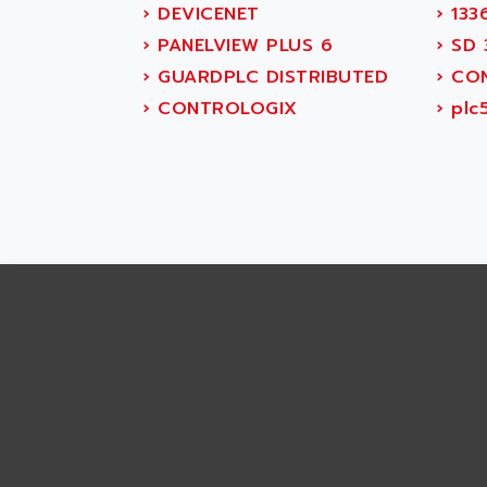
ABS SYSTEM
›
DEVICENET
›
133
SMC600
ABSOCODER
›
PANELVIEW PLUS 6
›
SD 
SMC25 et SMC 35
ABUS
›
GUARDPLC DISTRIBUTED
›
CON
SMC 50 / SMC 600
ABUS ELECTRONIC
›
CONTROLOGIX
›
plc
SMC 600
AC
SMC50 / SMC600
AC AUTOMATION
SMC 25 et SMC 35
AC SMARTMOTION
SMC25 et SMC35
ACARD
SMC25
ACB
SMC
ACBEL
PB80
ACCES
PB400
ACCESS
WS SERIES
ACCROSSER
PB200
ACCU
TSX COMPACT
ACCUCELL
984 SERIE
ACCU-SORT SYSTEMS