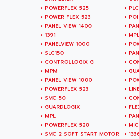
SITOP
ABASK
›
POWERFLEX 525
›
PLC
SIMATIC
ABB
›
POWER FLEX 523
›
POI
SIMATIC S7-400
ABB AS ROBOTIC
›
PANEL VIEW 1400
›
PAN
90-30
ABB REPAIR DEPT
›
1391
›
MP
SERIES 90-30
ABB ROBOTICS
›
PANELVIEW 1000
›
POW
C350 / C370
ABC VISION
›
SLC150
›
PAN
RAIL SWITCH
ABD
›
CONTROLLOGIX G
›
COM
SBC
ABG
›
MPM
›
GUA
HMI
ABL
›
PANEL VIEW 1000
›
POW
SIMATIC HMI
ABL SURSUM
›
POWERFLEX 523
›
LINE
SIMATIC OPERATOR
ABLE SYSTEMS
›
SMC-50
›
COM
PANEL
ABLIC
›
GUARDLOGIX
›
FLE
OPERATOR PANEL
ABOUTBATTERIE
›
MPL
›
PAN
APRIL 2000
ABRACON
›
POWERFLEX 520
›
MIC
APRIL 7000
ABS COMPUTERS
›
SMC-2 SOFT START MOTOR
›
133
SMC50