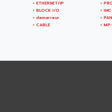
ABS SYSTEM
›
ETHERNET/IP
›
PRO
SMC600
ABSOCODER
›
BLOCK I/O
›
IMC
SMC25 et SMC 35
ABUS
›
demarreur
›
PAN
SMC 50 / SMC 600
ABUS ELECTRONIC
›
CABLE
›
MP-
SMC 600
AC
SMC50 / SMC600
AC AUTOMATION
SMC 25 et SMC 35
AC SMARTMOTION
SMC25 et SMC35
ACARD
SMC25
ACB
SMC
ACBEL
PB80
ACCES
PB400
ACCESS
WS SERIES
ACCROSSER
PB200
ACCU
TSX COMPACT
ACCUCELL
984 SERIE
ACCU-SORT SYSTEMS