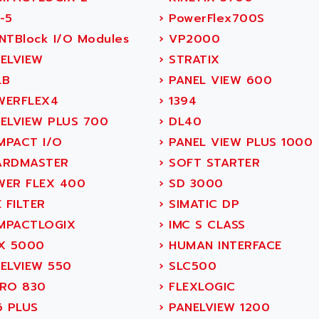
-5
›
PowerFlex700S
NTBlock I/O Modules
›
VP2000
ELVIEW
›
STRATIX
LB
›
PANEL VIEW 600
ERFLEX4
›
1394
ELVIEW PLUS 700
›
DL40
PACT I/O
›
PANEL VIEW PLUS 1000
RDMASTER
›
SOFT STARTER
ER FLEX 400
›
SD 3000
 FILTER
›
SIMATIC DP
PACTLOGIX
›
IMC S CLASS
X 5000
›
HUMAN INTERFACE
ELVIEW 550
›
SLC500
RO 830
›
FLEXLOGIC
6 PLUS
›
PANELVIEW 1200