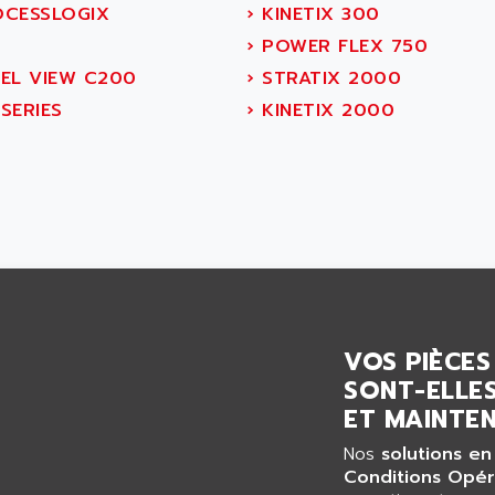
CESSLOGIX
›
KINETIX 300
›
POWER FLEX 750
EL VIEW C200
›
STRATIX 2000
SERIES
›
KINETIX 2000
VOS PIÈCES
SONT-ELLES
ET MAINTEN
Nos
solutions en
Conditions Opér