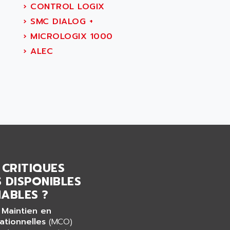
›
CONTROL LOGIX
›
SMC DIALOG +
›
MICROLOGIX 1000
›
ALEC
 CRITIQUES
 DISPONIBLES
ABLES ?
 Maintien en
ationnelles
(MCO)