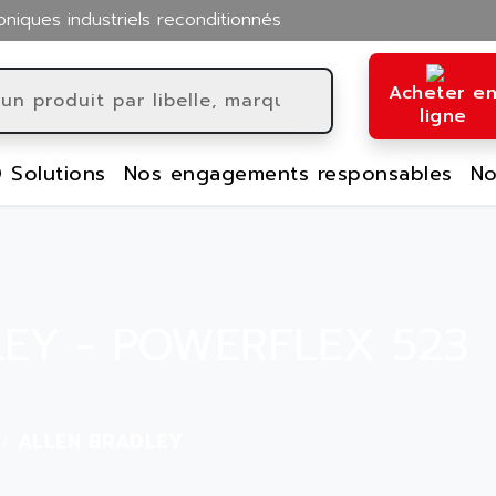
oniques industriels reconditionnés
Acheter e
ligne
 Solutions
Nos engagements responsables
No
EY - POWERFLEX 523
ALLEN BRADLEY