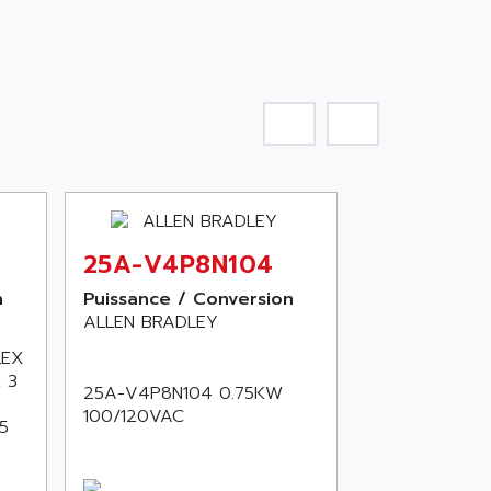
25A-V4P8N104
n
Puissance / Conversion
ALLEN BRADLEY
LEX
 3
25A-V4P8N104 0.75KW
100/120VAC
5