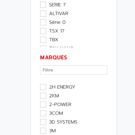
Moteur
SERIE 7
Pupitre Opérateur
ALTIVAR
Rack
Série 0
Etude
TSX 17
Software
TBX
Variateur
TSX NANO
Actif
MARQUES
TSX PREMIUM
Affichage
ASI
Consommable
APRIL 5000
Electromecanique /
XUD
Energie
2H ENERGY
TSX MICRO
Optoélectronique
2KM
MAGELIS
Passif
2-POWER
TCCX
Bureau
3COM
CCX17
Emballage
3D SYSTEMS
TELEFAST
Informatique
3M