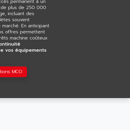
accès permanent à un
e de plus de 250 000
e, incluant des
ètes souvent
e marché. En anticipant
os offres permettent
rrêts machine coûteux
ontinuité
de vos équipements
utions MCO