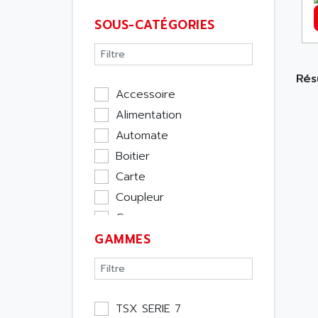
SOUS-CATÉGORIES
Résu
Accessoire
Alimentation
Automate
Boitier
Carte
Coupleur
Cpu
GAMMES
Ecran
Entrée / Sortie
Memoire
Module Métier
TSX SERIE 7