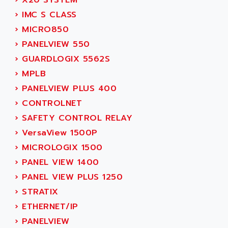
›
X20 SYSTEM
AMSAMOTION
C50
›
IMC S CLASS
AMTE
SMARTDRIVE VF1000
›
MICRO850
AMX
NUMECOR
›
PANELVIEW 550
ANAHEIM AUTOMATION
MINICOR
›
GUARDLOGIX 5562S
ANALOG
631
›
MPLB
ANALOG DEVICES
DBS
›
PANELVIEW PLUS 400
ANALOGIC
CQM1H
›
CONTROLNET
ANALOX
ESG
›
SAFETY CONTROL RELAY
ANATEL
TP27
›
VersaView 1500P
ANCA
MOVIDRIVE
›
MICROLOGIX 1500
ANCAR
MDS
›
PANEL VIEW 1400
ANDERS ELECTRONICS
COMBIVERT
›
PANEL VIEW PLUS 1250
ANDERSON POWER PRODUCTS
COMBIVERT S4
›
STRATIX
ANDERSON-NEGELE
VSF
›
ETHERNET/IP
ANDRON
TI-305
›
PANELVIEW
ANELEC