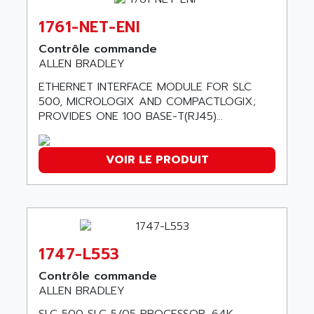
SERIES 90-30
ABC VISION
1761-NET-ENI
C350 / C370
ABD
Contrôle commande
RAIL SWITCH
ABG
ALLEN BRADLEY
SBC
ABL
ETHERNET INTERFACE MODULE FOR SLC
HMI
ABL SURSUM
500, MICROLOGIX AND COMPACTLOGIX;
SIMATIC HMI
PROVIDES ONE 100 BASE-T(RJ45)...
ABLE SYSTEMS
SIMATIC OPERATOR PANEL
ABLIC
OPERATOR PANEL
VOIR LE PRODUIT
ABOUTBATTERIE
APRIL 2000
ABRACON
APRIL 7000
ABS COMPUTERS
SMC50
ABS SYSTEM
SMC600
ABSOCODER
1747-L553
SMC25 et SMC 35
ABUS
SMC 50 / SMC 600
Contrôle commande
ABUS ELECTRONIC
ALLEN BRADLEY
SMC 600
AC