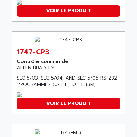
ADAMEL
AC MAINSPINDLE
ADANI PSC
VOIR LE PRODUIT
KDA
ADAPTATER
KDS
ADAPTATIVE
TDA
ADAPTEC
BUM
ADAPTORR
1747-CP3
BUS
ADAS
DIAX 04
Contrôle commande
ADC AUTOMATICA
ALLEN BRADLEY
DIAX 4
ADDA
cms3
SLC 5/03, SLC 5/04, AND SLC 5/05 RS-232
ADDER
PROGRAMMER CABLE, 10 FT. (3M)
CMS
ADDI DATA
PARVEX
ADEL SYSTEM
VOIR LE PRODUIT
AMS
ADEPT
R6TXB
ADEPT TECHNOLOGY
MOVIDYN
ADES
MOVITRAC
ADETEC