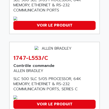
SLC 500 SLC 5/05 PROCESSOR, 64K
SMC50 / SMC600
AC AUTOMATION
MEMORY, ETHERNET & RS-232
SMC 25 et SMC 35
COMMUNICATION PORTS
AC SMARTMOTION
SMC25 et SMC35
ACARD
SMC25
ACB
VOIR LE PRODUIT
SMC
ACBEL
PB80
ACCES
PB400
ACCESS
WS SERIES
ACCROSSER
PB200
1747-L553/C
ACCU
TSX COMPACT
Contrôle commande
ACCUCELL
ALLEN BRADLEY
984 SERIE
ACCU-SORT SYSTEMS
SIMODRIVE
SLC 500 SLC 5/05 PROCESSOR, 64K
ACCUTRONICS
MEMORY, ETHERNET & RS-232
TSX21
ACDC
COMMUNICATION PORTS, SERIES C
C350
ACEDIS
15N
ACER
VOIR LE PRODUIT
PB15