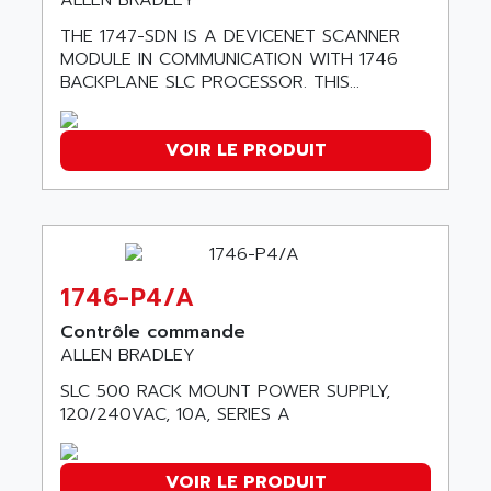
ALLEN BRADLEY
A03B
AIRPES
ARGOLUX AS
THE 1747-SDN IS A DEVICENET SCANNER
AIRWELL
MODULE IN COMMUNICATION WITH 1746
TSX 21
AISA
BACKPLANE SLC PROCESSOR. THIS...
ALTISTART
AIXIA SYSTEMES
TEXT DISPLAY
AJC BATTERY
VOIR LE PRODUIT
SIMATIC S5 115U
AJHUA TECHNOLOGY
SINUMERIK 840
AJR DIFFUSION
SMTBD1
AK ELECTRONIQUE
SMT
AKA
SMTB
1746-P4/A
AKER
SMT-BSI
AKIM AG
Contrôle commande
CPX37
ALLEN BRADLEY
AKKU
CE65
SLC 500 RACK MOUNT POWER SUPPLY,
AKO
ROD 426
120/240VAC, 10A, SERIES A
ALACATEL
SINUMERIK 840C
ALARMCOM
ATP
VOIR LE PRODUIT
ALCATEL