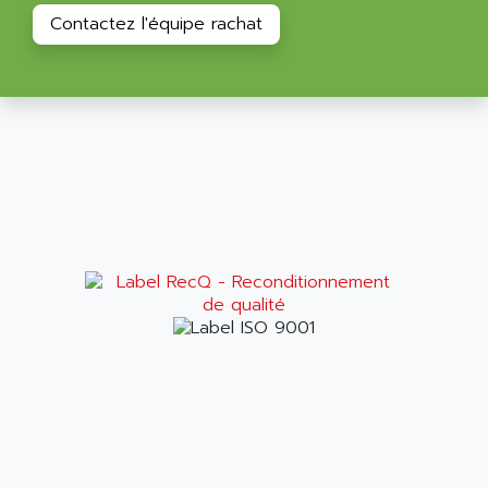
TI 500
ASEM
Contactez l'équipe rachat
BUM 60
ASERTI ELECTRONIC
APP
ASG
REOVIB
ASGS
TESYS K
ASIAITALIA
MULTI DIGITAL
ASKCO
UNIDRIVE SP
ASKCO UPS
SDC
ASL
BUH
ASM
DSQC
ASOUND
PILOT PANEL
ASP AUTOMATIONSTECHNIK
SERIE 90 MICRO
ASROCK
SIMATIC BOX PC 620
ASSELIN
PROVIT 2000
ASSEMTECH
POSITEC
ASSMANN WSW
SDCC