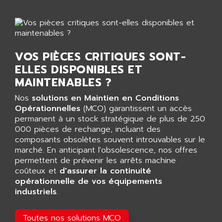
SAFETY RELAY
APPLIED MATERIALS
COMBIVERT F4
APPLIED ROBOTICS
SÉRIE 1000
APRIL
AZM
VOS PIÈCES CRITIQUES SONT-
APRIMATIC
MDLL
ELLES DISPONIBLES ET
APS
PANELVIEW PLUS
MAINTENABLES ?
APT
PANEL VIEW 550
Nos
solutions en Maintien en Conditions
APTOR
SLC500
Opérationnelles
(MCO) garantissent un accès
APV
permanent à un stock stratégique de plus de 250
S4-S4C-S4C+
APW
000 pièces de rechange, incluant des
RPX10
composants obsolètes souvent introuvables sur le
AQUA SMART
marché. En anticipant l'obsolescence, nos offres
E-ME-T
AQUAFINE
permettent de prévenir les arrêts machine
MICROLOGIX
coûteux et
d'assurer la continuité
AQUALYSE
PNOZ
opérationnelle de vos équipements
AQUAMED
industriels
.
ROTOVAR
AQUAMETRO
AS-I
AQUASET
Toutes nos solutions MCO