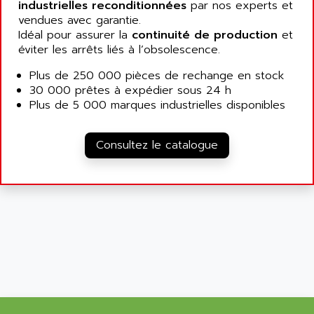
LFL
industrielles reconditionnées
par nos experts et
ARNATRONIC
vendues avec garantie.
ALTIVAR 58
ARO
Idéal pour assurer la
continuité de production
et
KRC2
éviter les arrêts liés à l’obsolescence.
AROLIT-PLASTIC
ABR7
ARPEGE
Plus de 250 000 pièces de rechange en stock
VR1B
30 000 prêtes à expédier sous 24 h
ARPS
Plus de 5 000 marques industrielles disponibles
MDLD
ARROW PNEUMATIC
MENTOR 2
ARSEFRAM
Consultez le catalogue
KRC1
ARSILICII
MULTICONTROL
ARSOFT
SYSDRIVE
ART
ACI
ARTECHE
ACOPOS
ARTECHNIC
760
ARTESYN
TESYS
ARTESYN EMBEDDED TECHNOLOGIES
BUG
ARTILA
SYNCHRONOUS SERVO MOTOR