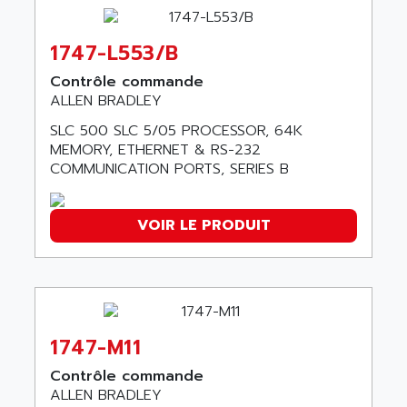
ALTIVAR 16
AEES
ALTIVAR 66
AEG
1747-L553/B
MICROMASTER
AEG MODICON
Contrôle commande
SQUARE D
AEL CRYSTALS
ALLEN BRADLEY
SY/MAX
AEM
SLC 500 SLC 5/05 PROCESSOR, 64K
ADVANTYS
MEMORY, ETHERNET & RS-232
AEP
APRIL 3000
COMMUNICATION PORTS, SERIES B
AERMEC
VT5000
AERO - SHARP
VT3000
VOIR LE PRODUIT
AEROBAR
VT
AEROSEC INDUSTRIE
VSPA1
AEROTECH
FERROMATIK PMC 1000
AES
VT100
AESYS
1747-M11
LCA
AEV
Contrôle commande
CNC ALPHA
AFAG
ALLEN BRADLEY
SMART TOUCH