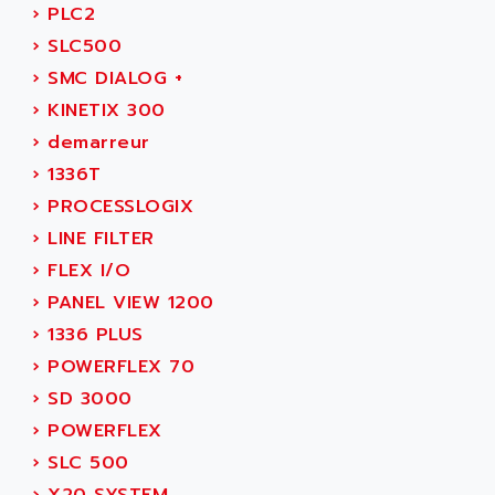
SMC100
›
PLC2
AMET
690 SERIE
›
SLC500
AMETEK
ECODRIVE
›
SMC DIALOG +
AMETHERM
CHARGEUR
›
KINETIX 300
AMI SEMICONDUCTOR
NUM 720
›
demarreur
AMIC TECHNOLOGY
SINUMERIK 802
›
1336T
AMK
PCS950
›
PROCESSLOGIX
AMKASYN
DIGITAX
›
LINE FILTER
AMP
BUC
›
FLEX I/O
AMP DISPLAY
RAC3
›
PANEL VIEW 1200
AMPEREX
PANELVIEW 550
›
1336 PLUS
AMPEX
AC SERVO
›
POWERFLEX 70
AMPHENOL
AXODYN
›
SD 3000
AMPIRE
SMD
›
POWERFLEX
AMPLICON
8200 VECTOR
›
SLC 500
AMRI-KSB
GP2000 SERIE