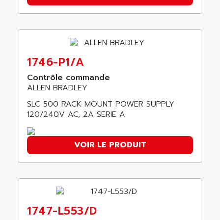
9300-SERIES
ALCATEL-LUCENT
8200-SERIES
ALDES
SERIE 9000
ALES
SIMATIC ET200
ALFA PROGETTI
1746-P1/A
SERVOPACK
ALFA ROBOT
Contrôle commande
UNIDRIVE
ALFA ROMEO
ALLEN BRADLEY
FMV
ALFAA
SLC 500 RACK MOUNT POWER SUPPLY
DIGIDRIVE SE
ALFA-LAVAL
120/240V AC, 2A SERIE A
SIGMA II
ALFASISTEL
VERITRON
ALFATRONIX
VOIR LE PRODUIT
PANELVIEW
ALFONS HAAR
AXUMERIK
ALICAT SCIENTIFIC
PROVIT
ALIZEA
GRADIPAK
ALL TERMINALS
SIMATIC MP
1747-L553/D
ALLEGRO MICROSYSTEMS