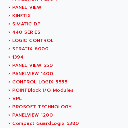
AMADA
SCALANCE
›
PANEL VIEW
AMAN
SMC40
›
KINETIX
AMAREX
SCM50
›
SIMATIC DP
AMAT
BKD
›
440 SERIES
AMBERSIL
A16B
›
LOGIC CONTROL
AMBRESIL
MIDIMASTER VECTOR
›
STRATIX 6000
AMC
MIDIMASTER
›
1394
AMD
SMC200
›
PANEL VIEW 550
AMDV
ADVANTYS TELEFAST
›
PANELVIEW 1400
AMERICAN DYNAMICS
TELEFAST ABE7
›
CONTROL LOGIX 5555
AMERICAN MEGATRENDS
750
›
POINTBlock I/O Modules
AMERICAN MICROSEMICONDUCTOR
AT
›
VPL
AMERICAN MICROSEMICONDUCTOR INC
AB2
›
PROSOFT TECHNOLOGY
AMERICAN SIGMA
TC2000
›
PANELVIEW 1200
AMERICAN STD INC
MOVITRON
›
Compact GuardLogix 5380
AMERSHAM