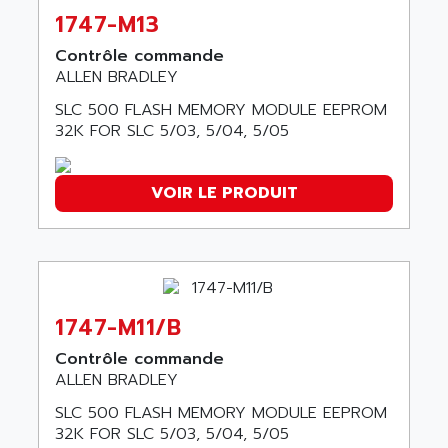
LEXIUM
ADISCOM
1747-M13
SERVVODYN
ADITEC
Contrôle commande
SERVODYN
ALLEN BRADLEY
ADL
SE50
ADL EUROTECH
SLC 500 FLASH MEMORY MODULE EEPROM
LTD12
32K FOR SLC 5/03, 5/04, 5/05
ADLEE POWERTRONIC
MDLA
ADLINK
MDLS
ADLINK TECHNOLOGY
VOIR LE PRODUIT
ACMD2
ADM ELECTRONIC
ACM
ADMV
PLS514
ADN
PLS510
ADN PESAGE
1747-M11/B
PLS508
ADTECH POWER INC
SERVOSTAR
Contrôle commande
ADV
ALLEN BRADLEY
AC FEED MOTOR
ADVANCE
SLC 500 FLASH MEMORY MODULE EEPROM
SIMODRIVE 611
ADVANCE HIVOLT
32K FOR SLC 5/03, 5/04, 5/05
TSX MOMENTUM