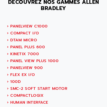
ALMCO KLEENTEC
DÉCOUVREZ NOS GAMMES ALLEN
PANEL PLUS 600
BRADLEY
ALPES DEIS
PSS
ALPES TECNOLOGIE
DIGIFAS
ALPHA
TC1028
›
PANELVIEW C1000
ALPHA GETRIEBEBAU
MICROCOR
›
COMPACT I/O
ALPHA LAVAL
DIXIT
›
DTAM MICRO
ALPHA SOLWAY
PYRAMID
›
PANEL PLUS 600
ALPHA VUOTO
ADMIRAL
›
KINETIX 7000
ALPHA WIRE
S3C
›
PANEL VIEW PLUS 1000
ALPHAGEAR
4900
›
PANELVIEW 900
ALPHEE
MV1000
›
FLEX EX I/O
ALPINE
650 SERIE
›
100D
ALPS
ALPHA SVM
›
SMC-2 SOFT START MOTOR
ALPSITEC
FRENIC
›
COMPACTLOGIX
ALR
RAC
›
HUMAN INTERFACE
ALRITMA M