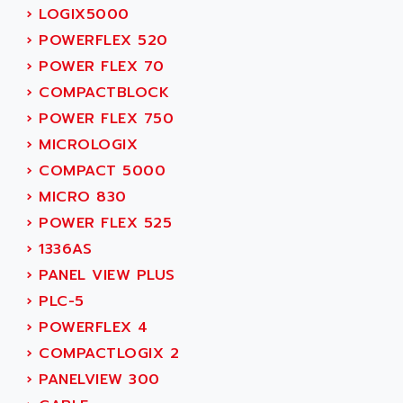
DIAS
›
LOGIX5000
ANILAM
SMTBSI
›
POWERFLEX 520
ANIME
MP
›
POWER FLEX 70
ANIOS
SIMATIC PC
›
COMPACTBLOCK
ANKAM
DPH
›
POWER FLEX 750
ANKER
STATOVAR
›
MICROLOGIX
ANRITSU
UCD
›
COMPACT 5000
ANS
SINUMERIK 820
›
MICRO 830
ANSALDO
SIMOREG K
›
POWER FLEX 525
ANSELL
ALIMENTATION
›
1336AS
ANSMANN
IRT
›
PANEL VIEW PLUS
ANSYCO
DIGIPLAN
›
PLC-5
ANTEC
TPD32
›
POWERFLEX 4
ANTEK INSTRUMENTS
ZELIO
›
COMPACTLOGIX 2
ANUVA TECHNOLOGIES
SIMATIC S5-95F
›
PANELVIEW 300
ANYBUS
NUM 1040