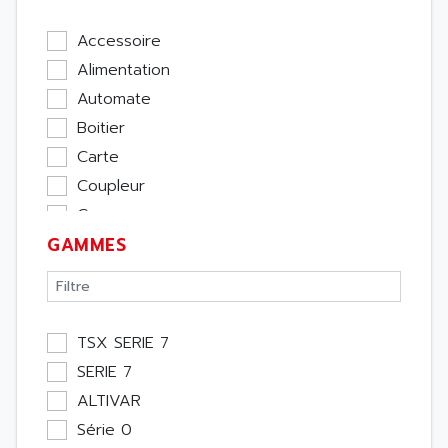
Accessoire
Alimentation
Automate
Boitier
Carte
Coupleur
Cpu
GAMMES
Ecran
Entrée / Sortie
Memoire
Module Métier
TSX SERIE 7
Moteur
SERIE 7
Pupitre Opérateur
ALTIVAR
Rack
Série 0
Etude