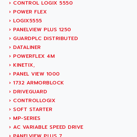
PUSH BUTTON PANEL
›
CONTROL LOGIX 5550
ALRO
VT170
›
POWER FLEX
ALSPA
MENTOR II
›
LOGIX5555
ALSTEF
EEA
›
PANELVIEW PLUS 1250
ALSTHOM
CD1-K
›
GUARDPLC DISTRIBUTED
ALSTHOM ATLANTIQUE
SIMATIC MONITOR PANEL
›
DATALINER
ALSTHOM PARVEX
ACS
›
POWERFLEX 4M
ALSTOM
LCD
›
KINETIX,
ALTECH
SBS
›
PANEL VIEW 1000
ALTER
ABS
›
1732 ARMORBLOCK
ALTIVAR
PS316
›
DRIVEGUARD
ALTRAC AG
RPX
›
CONTROLLOGIX
ALTRONICS
PB100
›
SOFT STARTER
ALTRONIX
PB 300 / PB 600
›
MP-SERIES
ALUTRON
5000
›
AC VARIABLE SPEED DRIVE
ALX
SMC35
›
PANELVIEW PLUS 7