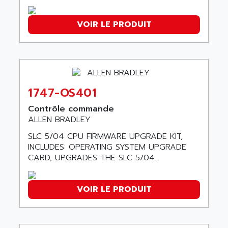
ADVANCE TAPES
NUM 1060
ADVANCED ENERGY
VOIR LE PRODUIT
NUM 760
ADVANCED MICRO DEVICES
NUM 750/760
ADVANCED MOTION CONTROLS
NUM750
ADVANCED POWER TECHNOLOGY
NUM750 / NUM760
ADVANCED UV
NUM 750
1747-OS401
ADVANTEC
ULTRA SERIES
ADVANTECH
Contrôle commande
IPC
ALLEN BRADLEY
ADVANTYS FTM
INDUCTEL
ADWIN
SLC 5/04 CPU FIRMWARE UPGRADE KIT,
C500
INCLUDES: OPERATING SYSTEM UPGRADE
AE
CARD, UPGRADES THE SLC 5/04...
C200H
AE&T
CQM1
AEC
R88
VOIR LE PRODUIT
AECO
CQM1H
AEE
RECTIVAR 4
AEEON