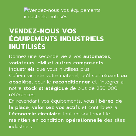
ARTIS
SIMOTICS S
ARTLII
Kinetix 6000
ARX
MELSEC
AS INFO
VENDEZ-NOUS VOS
ADVANTYS STB
ASAHI
ÉQUIPEMENTS INDUSTRIELS
ND
ASAHI ENGINEERING
INUTILISÉS
SIMOVERT P
ASANTE
Donnez une seconde vie à vos
automates
,
RTS
variateurs
ASC
,
HMI et autres composants
VPC
industriels
que vous n’utilisez plus.
ASCII
Cofiem rachète votre matériel, qu’il soit
récent ou
XBLC
ASCO
obsolète
, pour le
reconditionner
et l’intégrer à
2500M
notre
stock stratégique
de plus de 250 000
ASCOM
2500
références.
ASCON
En revendant vos équipements, vous
libérez de
HARMONY XVBC
ASE ENERGY
la place
,
valorisez vos actifs
et contribuez à
ACS600
l’économie circulaire
tout en soutenant le
ASEA
maintien en condition opérationnelle
des sites
PG
ASECOS
industriels.
SINAMICS
ASEDO