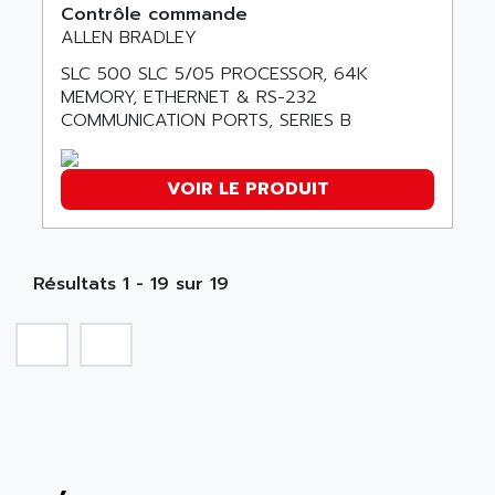
MINI MAESTRO
Contrôle commande
ALLEN
NT3
ALLEN BRADLEY
ALLEN BRADLEY
CYBER 4000
SLC 500 SLC 5/05 PROCESSOR, 64K
ALLEN CODIERGERATE GMBH
MEMORY, ETHERNET & RS-232
RPX30
ALLEN CODING SYSTEMS
COMMUNICATION PORTS, SERIES B
SINUMERIK 820/
ALLEN SYSTEMS
LOGO
ALLIANCE INSTRUMENTS
VOIR LE PRODUIT
SIMATIC MULTIPANEL
ALLIANCE MEMORY
CL200
ALLIED TELESIS
DIGIVEX
ALLIED TELESYN
Résultats 1 - 19 sur 19
PWE
ALLIED VISION
CL300
ALLIGATOR
SIMOVERT MASTERDRIVES
ALLISON
C100
ALLISON TRANSMISSION
OP35
ALM
SIMATIC TP
ALMA
BT