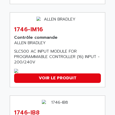
ACERIME
C200
ACI ALPHANUMERIQUE
SMC500
ACIM JOUANIN
SMC200 / 500
ACINDUCTO
PLC-5
1746-IM16
ACKSYS
NC
ACMA
Contrôle commande
SYSMAC
ALLEN BRADLEY
ACOBAL
SERVO MOTOR
SLC500 AC INPUT MODULE FOR
ACOMEL
PERMANENT MAGNET MOTOR
PROGRAMMABLE CONTROLLER (16) INPUT -
ACOOL
200/240V
BPH
ACOPIAN
MASAP
ACOPOS
VOIR LE PRODUIT
BSM SERIE
ACQUIDUC
SIMODRIVE 210
ACROMAG
SIMODRIVE 610
ACS
SIMODRIVE 650
ACS MOTION CONTROL
SIMOREG
1746-IB8
ACT KERN