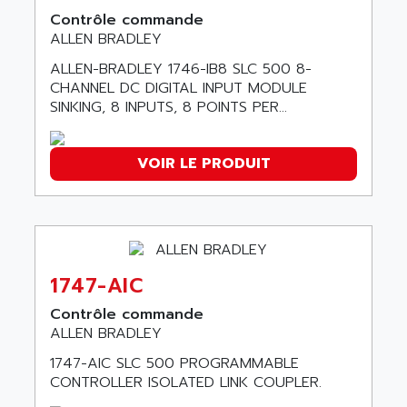
SINUMERIK 800
ACTIA
Contrôle commande
SINUMERIK 810
ALLEN BRADLEY
ACTIOMTECH
PREMIUM
ACTION PAK
ALLEN-BRADLEY 1746-IB8 SLC 500 8-
PREVENTA
CHANNEL DC DIGITAL INPUT MODULE
ACTIVA MULLER
SINKING, 8 INPUTS, 8 POINTS PER...
TWIDO
ACTIVE HUB
NANO
ACTIVIB
PCMCIA CARD
VOIR LE PRODUIT
ACTRONIC
TFTX
ACU-RITE
SIMATIC S7-300
ACU-TIME
TDM
ACX ADAP TORR
DIAX 2
ADA
1747-AIC
TVM
ADAC
Contrôle commande
KDV
ADAFRUIT
ALLEN BRADLEY
KVR
ADAM
1747-AIC SLC 500 PROGRAMMABLE
TVD
CONTROLLER ISOLATED LINK COUPLER.
ADAMCZEWSKI
SERVO DRIVE