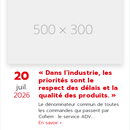
AS-I
AQUASET
507
ARAG
PANELVIEW 1200
ARBO
MDLQ
ARBOR
GP2000 Series
ARBURG
TSX17
ARC MACHINES
1060
ARC MODENA
VECTOR DRIVE
ARCEL
ALPHA
20
« Dans l’industrie, les
ARCNET
SM SERIE
priorités sont le
ARCOL
juil.
respect des délais et la
SIMATIC S7-200
ARCOLECTRIC
2026
qualité des produits. »
MODICON QUANTUM
ARCOTRONICS
GENIUS
Le dénominateur commun de toutes
ARCTIC COOLING
les commandes qui passent par
A SERIES
ARDAMEL LHOMARGY
Cofiem : le service ADV....
MDLU
En savoir +
ARDATEM
UAC