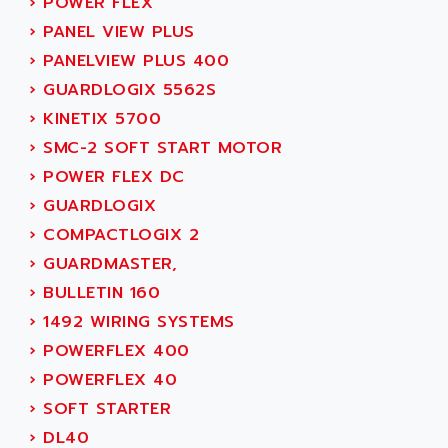
›
POWER FLEX
AGTATAC
plc5
›
PANEL VIEW PLUS
AGTATEC AG
SLC 500
›
PANELVIEW PLUS 400
AGUT
COMPACTLOGIX
›
GUARDLOGIX 5562S
AHEAD SYSTEMS
FLEX I/O
›
KINETIX 5700
AHLBERG ELECTRONICS
MICROLOGIX 1200
›
SMC-2 SOFT START MOTOR
AIP SYSTEMES
PANELVIEW 1000
›
POWER FLEX DC
AIR
NT620C
›
GUARDLOGIX
AIR ET PULVERISATION
SIMATIC S5-101
›
COMPACTLOGIX 2
AIR LIQUIDE
SIMATIC TOUCH PANEL
›
GUARDMASTER,
AIR SYSTEMS
S900 II
›
BULLETIN 160
AIR WORTHINGTON CREYSSENSAC
S900
›
1492 WIRING SYSTEMS
AIRBUS
PHASEO
›
POWERFLEX 400
AIRCOM
SIMATIC-S5
›
POWERFLEX 40
AIRELEC
SIMATIC FIELD PG
›
SOFT STARTER
AIRMASTER R1
LOGO!
›
DL40
AIRMASTER R1HMI