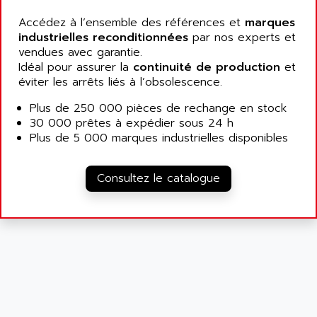
RAC
ALRITMA M
Accédez à l’ensemble des références et
marques
PUSH BUTTON PANEL
industrielles reconditionnées
par nos experts et
ALRO
VT170
vendues avec garantie.
ALSPA
Idéal pour assurer la
continuité de production
et
MENTOR II
ALSTEF
éviter les arrêts liés à l’obsolescence.
EEA
ALSTHOM
Plus de 250 000 pièces de rechange en stock
CD1-K
ALSTHOM ATLANTIQUE
30 000 prêtes à expédier sous 24 h
SIMATIC MONITOR PANEL
Plus de 5 000 marques industrielles disponibles
ALSTHOM PARVEX
ACS
ALSTOM
LCD
Consultez le catalogue
ALTECH
SBS
ALTER
ABS
ALTIVAR
PS316
ALTRAC AG
RPX
ALTRONICS
PB100
ALTRONIX
PB 300 / PB 600
ALUTRON