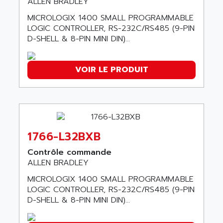
ALLEN BRADLEY
SMC 600
AC
MICROLOGIX 1400 SMALL PROGRAMMABLE
SMC50 / SMC600
AC AUTOMATION
LOGIC CONTROLLER, RS-232C/RS485 (9-PIN
SMC 25 et SMC 35
D-SHELL & 8-PIN MINI DIN)...
AC SMARTMOTION
SMC25 et SMC35
ACARD
SMC25
ACB
VOIR LE PRODUIT
SMC
ACBEL
PB80
ACCES
PB400
ACCESS
WS SERIES
ACCROSSER
PB200
1766-L32BXB
ACCU
TSX COMPACT
Contrôle commande
ACCUCELL
ALLEN BRADLEY
984 SERIE
ACCU-SORT SYSTEMS
SIMODRIVE
MICROLOGIX 1400 SMALL PROGRAMMABLE
ACCUTRONICS
LOGIC CONTROLLER, RS-232C/RS485 (9-PIN
TSX21
ACDC
D-SHELL & 8-PIN MINI DIN)...
C350
ACEDIS
15N