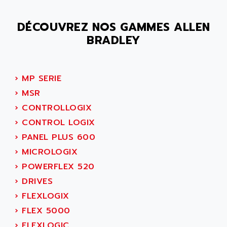
ADAMCZEWSKI
SERVO DRIVE
ADAMEL
DÉCOUVREZ NOS GAMMES ALLEN
AC MAINSPINDLE
ADANI PSC
BRADLEY
KDA
ADAPTATER
KDS
ADAPTATIVE
TDA
›
MP SERIE
ADAPTEC
BUM
›
MSR
ADAPTORR
BUS
›
CONTROLLOGIX
ADAS
DIAX 04
›
CONTROL LOGIX
ADC AUTOMATICA
DIAX 4
›
PANEL PLUS 600
ADDA
cms3
›
MICROLOGIX
ADDER
CMS
›
POWERFLEX 520
ADDI DATA
PARVEX
›
DRIVES
ADEL SYSTEM
AMS
›
FLEXLOGIX
ADEPT
R6TXB
›
FLEX 5000
ADEPT TECHNOLOGY
MOVIDYN
›
FLEXLOGIC
ADES