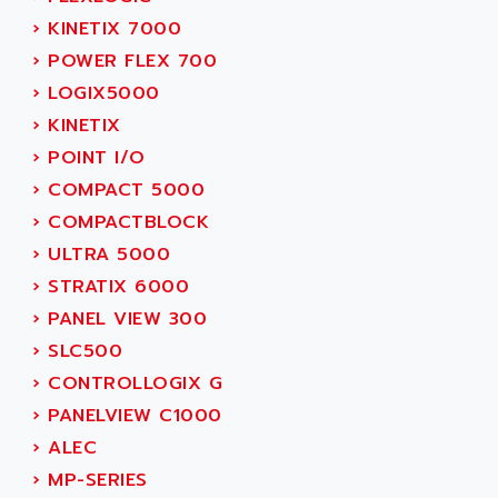
MOVITRAC
›
KINETIX 7000
ADETEC
LEXIUM
›
POWER FLEX 700
ADISCOM
SERVVODYN
›
LOGIX5000
ADITEC
SERVODYN
›
KINETIX
ADL
SE50
›
POINT I/O
ADL EUROTECH
LTD12
›
COMPACT 5000
ADLEE POWERTRONIC
MDLA
›
COMPACTBLOCK
ADLINK
MDLS
›
ULTRA 5000
ADLINK TECHNOLOGY
ACMD2
›
STRATIX 6000
ADM ELECTRONIC
ACM
›
PANEL VIEW 300
ADMV
PLS514
›
SLC500
ADN
PLS510
›
CONTROLLOGIX G
ADN PESAGE
PLS508
›
PANELVIEW C1000
ADTECH POWER INC
SERVOSTAR
›
ALEC
ADV
AC FEED MOTOR
›
MP-SERIES
ADVANCE