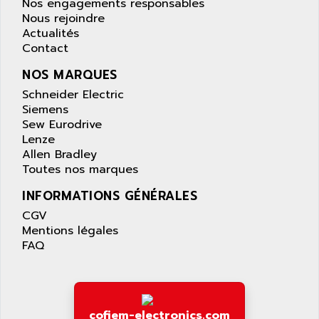
Nos engagements responsables
TFS
ARL
Nous rejoindre
LFL
Actualités
ARNATRONIC
Contact
ALTIVAR 58
ARO
KRC2
NOS MARQUES
AROLIT-PLASTIC
ABR7
Schneider Electric
ARPEGE
Siemens
VR1B
ARPS
Sew Eurodrive
MDLD
Lenze
ARROW PNEUMATIC
MENTOR 2
Allen Bradley
ARSEFRAM
Toutes nos marques
KRC1
ARSILICII
MULTICONTROL
INFORMATIONS GÉNÉRALES
ARSOFT
SYSDRIVE
CGV
ART
Mentions légales
ACI
ARTECHE
FAQ
ACOPOS
ARTECHNIC
760
ARTESYN
TESYS
ARTESYN EMBEDDED TECHNOLOGIES
cofiem-electronics.com
BUG