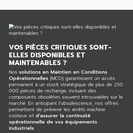
ALARMCOM
ATP
ALCATEL
9300-SERIES
ALCATEL-LUCENT
8200-SERIES
ALDES
SERIE 9000
ALES
SIMATIC ET200
ALFA PROGETTI
VOS PIÈCES CRITIQUES SONT-
SERVOPACK
ALFA ROBOT
ELLES DISPONIBLES ET
UNIDRIVE
MAINTENABLES ?
ALFA ROMEO
FMV
ALFAA
Nos
solutions en Maintien en Conditions
DIGIDRIVE SE
Opérationnelles
(MCO) garantissent un accès
ALFA-LAVAL
SIGMA II
permanent à un stock stratégique de plus de 250
ALFASISTEL
000 pièces de rechange, incluant des
VERITRON
ALFATRONIX
composants obsolètes souvent introuvables sur le
PANELVIEW
marché. En anticipant l'obsolescence, nos offres
ALFONS HAAR
permettent de prévenir les arrêts machine
AXUMERIK
ALICAT SCIENTIFIC
coûteux et
d'assurer la continuité
PROVIT
opérationnelle de vos équipements
ALIZEA
GRADIPAK
industriels
.
ALL TERMINALS