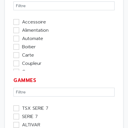
Accessoire
Alimentation
Automate
Boitier
Carte
Coupleur
Cpu
GAMMES
Ecran
Entrée / Sortie
Memoire
Module Métier
TSX SERIE 7
Moteur
SERIE 7
Pupitre Opérateur
ALTIVAR