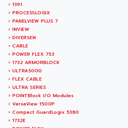
CNC ALPHA
›
1391
AFAG
SMART TOUCH
›
PROCESSLOGIX
AFDI
GP 70 SERIE
›
PANELVIEW PLUS 7
AFP PRODEL
PROVIT 5000
›
INVIEW
AG ASSOCIATES
S4-S4C
›
DIVERSEN
AGASTAT
SIAX
›
CABLE
AGDE
FESTO ELECTRONIC
›
POWER FLEX 753
AGE POWERBLOCK
PCS095
›
1732 ARMORBLOCK
AGETEM
TOUCHVIEW
›
ULTRA5000
AGI
REDIPANEL
›
FLEX CABLE
AGIE
RJ2
›
ULTRA SERIES
AGILENT
MULTI-SERVO
›
POINTBlock I/O Modules
AGILENT TECHNOLOGIES
PCS
›
VersaView 1500P
AGILER
RECTIVAR
›
Compact GuardLogix 5380
AGP
RECTIVAR 4 SERIE 641
›
1732E
AGS
CONTROLLOGIX