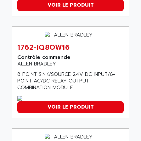
ACER
VOIR LE PRODUIT
PB15
ACERIME
C200
ACI ALPHANUMERIQUE
SMC500
ACIM JOUANIN
SMC200 / 500
ACINDUCTO
PLC-5
1762-IQ8OW16
ACKSYS
NC
ACMA
Contrôle commande
SYSMAC
ALLEN BRADLEY
ACOBAL
SERVO MOTOR
8 POINT SINK/SOURCE 24V DC INPUT/6-
ACOMEL
PERMANENT MAGNET MOTOR
POINT AC/DC RELAY OUTPUT
ACOOL
COMBINATION MODULE
BPH
ACOPIAN
MASAP
ACOPOS
VOIR LE PRODUIT
BSM SERIE
ACQUIDUC
SIMODRIVE 210
ACROMAG
SIMODRIVE 610
ACS
SIMODRIVE 650
ACS MOTION CONTROL