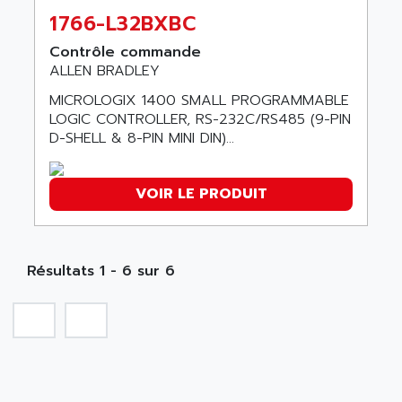
SIMOREG
1766-L32BXBC
ACT KERN
SINUMERIK 800
ACTIA
Contrôle commande
SINUMERIK 810
ALLEN BRADLEY
ACTIOMTECH
PREMIUM
ACTION PAK
MICROLOGIX 1400 SMALL PROGRAMMABLE
PREVENTA
LOGIC CONTROLLER, RS-232C/RS485 (9-PIN
ACTIVA MULLER
D-SHELL & 8-PIN MINI DIN)...
TWIDO
ACTIVE HUB
NANO
ACTIVIB
PCMCIA CARD
VOIR LE PRODUIT
ACTRONIC
TFTX
ACU-RITE
SIMATIC S7-300
ACU-TIME
TDM
Résultats 1 - 6 sur 6
ACX ADAP TORR
DIAX 2
ADA
TVM
ADAC
KDV
ADAFRUIT
KVR
ADAM
TVD