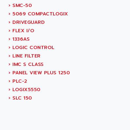
RJ3
›
SMC-50
AIRMAT
A03B
›
5069 COMPACTLOGIX
AIRPES
ARGOLUX AS
›
DRIVEGUARD
AIRWELL
TSX 21
›
FLEX I/O
AISA
ALTISTART
›
1336AS
AIXIA SYSTEMES
TEXT DISPLAY
›
LOGIC CONTROL
AJC BATTERY
SIMATIC S5 115U
›
LINE FILTER
AJHUA TECHNOLOGY
SINUMERIK 840
›
IMC S CLASS
AJR DIFFUSION
SMTBD1
›
PANEL VIEW PLUS 1250
AK ELECTRONIQUE
SMT
›
PLC-2
AKA
SMTB
›
LOGIX5550
AKER
SMT-BSI
›
SLC 150
AKIM AG
CPX37
AKKU
CE65
AKO
ROD 426
ALACATEL
SINUMERIK 840C