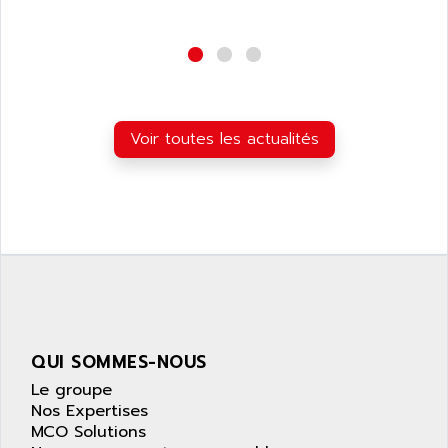
ARDETEM
LQ SERIE
ARDUCAM
530 SERIES
ARDUINO
C170
AREVA
RESISTRON
ARGUS
Voir toutes les actualités
OP30/B
ARIA
DNC
ARIC
UD7000
ARICO
PMC1000
ARIES
FLEX DRIVE
ARINC
CEPR
ARIS
FD-B SERIES
ARIS HERION
ACS550
ARISTO
QUI SOMMES-NOUS
MAESTRO
ARISTON
Le groupe
J2-SUPER SERIES
Nos Expertises
ARITECH
VFD
MCO Solutions
ARIZONA