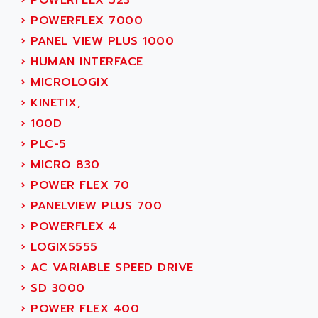
›
POWERFLEX 523
AEE
RECTIVAR 4
›
POWERFLEX 7000
AEEON
ALTIVAR 16
›
PANEL VIEW PLUS 1000
AEES
ALTIVAR 66
›
HUMAN INTERFACE
AEG
MICROMASTER
›
MICROLOGIX
AEG MODICON
SQUARE D
›
KINETIX,
AEL CRYSTALS
SY/MAX
›
100D
AEM
ADVANTYS
›
PLC-5
AEP
APRIL 3000
›
MICRO 830
AERMEC
VT5000
›
POWER FLEX 70
AERO - SHARP
VT3000
›
PANELVIEW PLUS 700
AEROBAR
VT
›
POWERFLEX 4
AEROSEC INDUSTRIE
VSPA1
›
LOGIX5555
AEROTECH
FERROMATIK PMC 1000
›
AC VARIABLE SPEED DRIVE
AES
VT100
›
SD 3000
AESYS
LCA
›
POWER FLEX 400
AEV