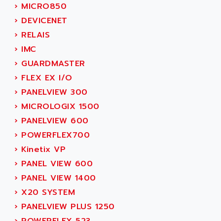
SIMODRIVE 611
›
MICRO850
ADVANCE HIVOLT
TSX MOMENTUM
›
DEVICENET
ADVANCE TAPES
NUM 1060
›
RELAIS
ADVANCED ENERGY
NUM 760
›
IMC
ADVANCED MICRO DEVICES
NUM 750/760
›
GUARDMASTER
ADVANCED MOTION CONTROLS
NUM750
›
FLEX EX I/O
ADVANCED POWER TECHNOLOGY
NUM750 / NUM760
›
PANELVIEW 300
ADVANCED UV
NUM 750
›
MICROLOGIX 1500
ADVANTEC
ULTRA SERIES
›
PANELVIEW 600
ADVANTECH
IPC
›
POWERFLEX700
ADVANTYS FTM
INDUCTEL
›
Kinetix VP
ADWIN
C500
›
PANEL VIEW 600
AE
C200H
›
PANEL VIEW 1400
AE&T
CQM1
›
X20 SYSTEM
AEC
R88
›
PANELVIEW PLUS 1250
AECO
CQM1H