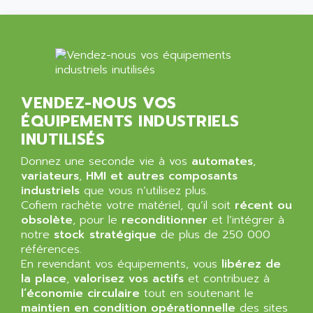
5000
ALX
SMC35
AMADA
SCALANCE
AMAN
SMC40
AMAREX
SCM50
AMAT
VENDEZ-NOUS VOS
BKD
AMBERSIL
ÉQUIPEMENTS INDUSTRIELS
A16B
AMBRESIL
INUTILISÉS
MIDIMASTER VECTOR
AMC
Donnez une seconde vie à vos
automates
,
MIDIMASTER
AMD
variateurs
,
HMI et autres composants
SMC200
industriels
AMDV
que vous n’utilisez plus.
ADVANTYS TELEFAST
Cofiem rachète votre matériel, qu’il soit
récent ou
AMERICAN DYNAMICS
obsolète
, pour le
reconditionner
et l’intégrer à
TELEFAST ABE7
AMERICAN MEGATRENDS
notre
stock stratégique
de plus de 250 000
750
références.
AMERICAN MICROSEMICONDUCTOR
AT
En revendant vos équipements, vous
libérez de
AMERICAN MICROSEMICONDUCTOR INC
la place
,
valorisez vos actifs
et contribuez à
AB2
AMERICAN SIGMA
l’économie circulaire
tout en soutenant le
TC2000
maintien en condition opérationnelle
des sites
AMERICAN STD INC