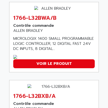
ABB REPAIR DEPT
90-30
ABB ROBOTICS
SERIES 90-30
ABC VISION
1766-L32BWA/B
C350 / C370
ABD
Contrôle commande
RAIL SWITCH
ABG
ALLEN BRADLEY
SBC
ABL
MICROLOGIX 1400 SMALL PROGRAMMABLE
HMI
ABL SURSUM
LOGIC CONTROLLER, 12 DIGITAL FAST 24V
SIMATIC HMI
DC INPUTS, 8 DIGITAL...
ABLE SYSTEMS
SIMATIC OPERATOR PANEL
ABLIC
OPERATOR PANEL
VOIR LE PRODUIT
ABOUTBATTERIE
APRIL 2000
ABRACON
APRIL 7000
ABS COMPUTERS
SMC50
ABS SYSTEM
SMC600
ABSOCODER
1766-L32BXB/A
SMC25 et SMC 35
ABUS
SMC 50 / SMC 600
Contrôle commande
ABUS ELECTRONIC