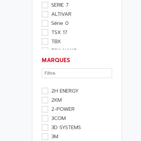
Moteur
SERIE 7
Pupitre Opérateur
ALTIVAR
Rack
Série 0
Etude
TSX 17
Software
TBX
Variateur
TSX NANO
Actif
MARQUES
TSX PREMIUM
Affichage
ASI
Consommable
APRIL 5000
Electromecanique /
XUD
Energie
2H ENERGY
TSX MICRO
Optoélectronique
2KM
MAGELIS
Passif
2-POWER
TCCX
Bureau
3COM
CCX17
Emballage
3D SYSTEMS
TELEFAST
Informatique
3M