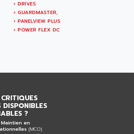
›
DRIVES
›
GUARDMASTER,
›
PANELVIEW PLUS
›
POWER FLEX DC
 CRITIQUES
 DISPONIBLES
ABLES ?
 Maintien en
ationnelles
(MCO)