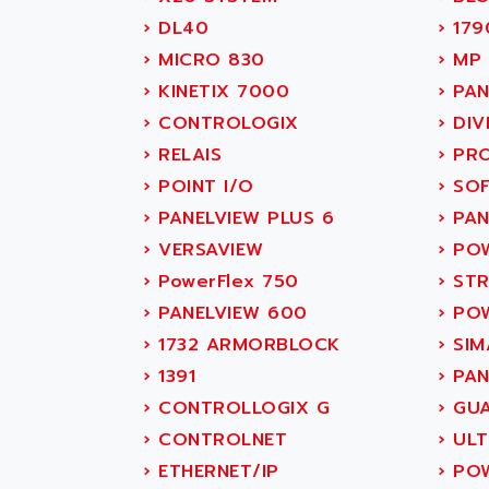
SITOP
ABASK
›
DL40
›
179
SIMATIC
ABB
›
MICRO 830
›
MP 
SIMATIC S7-400
ABB AS ROBOTIC
›
KINETIX 7000
›
PAN
90-30
ABB REPAIR DEPT
›
CONTROLOGIX
›
DIV
SERIES 90-30
ABB ROBOTICS
›
RELAIS
›
PRO
C350 / C370
ABC VISION
›
POINT I/O
›
SOF
RAIL SWITCH
ABD
›
PANELVIEW PLUS 6
›
PAN
SBC
ABG
›
VERSAVIEW
›
POW
HMI
ABL
›
PowerFlex 750
›
STR
SIMATIC HMI
ABL SURSUM
›
PANELVIEW 600
›
POW
SIMATIC OPERATOR
ABLE SYSTEMS
›
1732 ARMORBLOCK
›
SIM
PANEL
ABLIC
›
1391
›
PAN
OPERATOR PANEL
ABOUTBATTERIE
›
CONTROLLOGIX G
›
GUA
APRIL 2000
ABRACON
›
CONTROLNET
›
ULT
APRIL 7000
ABS COMPUTERS
›
ETHERNET/IP
›
POW
SMC50