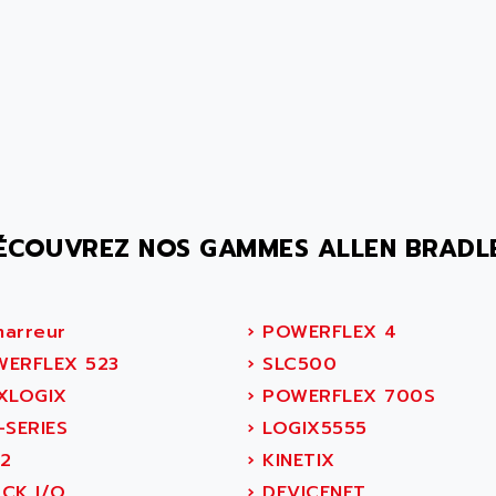
ÉCOUVREZ NOS GAMMES ALLEN BRADL
arreur
›
POWERFLEX 4
ERFLEX 523
›
SLC500
XLOGIX
›
POWERFLEX 700S
-SERIES
›
LOGIX5555
2
›
KINETIX
CK I/O
›
DEVICENET