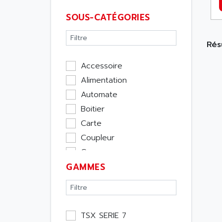
SOUS-CATÉGORIES
Résu
Accessoire
Alimentation
Automate
Boitier
Carte
Coupleur
Cpu
GAMMES
Ecran
Entrée / Sortie
Memoire
Module Métier
TSX SERIE 7