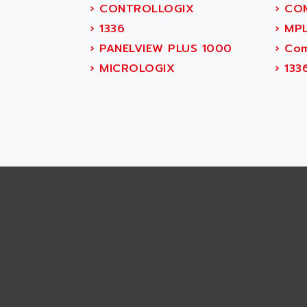
ABS SYSTEM
›
CONTROLLOGIX
›
COM
SMC600
ABSOCODER
›
1336
›
MP
SMC25 et SMC 35
ABUS
›
PANELVIEW PLUS 1000
›
Com
SMC 50 / SMC 600
ABUS ELECTRONIC
›
MICROLOGIX
›
133
SMC 600
AC
SMC50 / SMC600
AC AUTOMATION
SMC 25 et SMC 35
AC SMARTMOTION
SMC25 et SMC35
ACARD
SMC25
ACB
SMC
ACBEL
PB80
ACCES
PB400
ACCESS
WS SERIES
ACCROSSER
PB200
ACCU
TSX COMPACT
ACCUCELL
984 SERIE
ACCU-SORT SYSTEMS