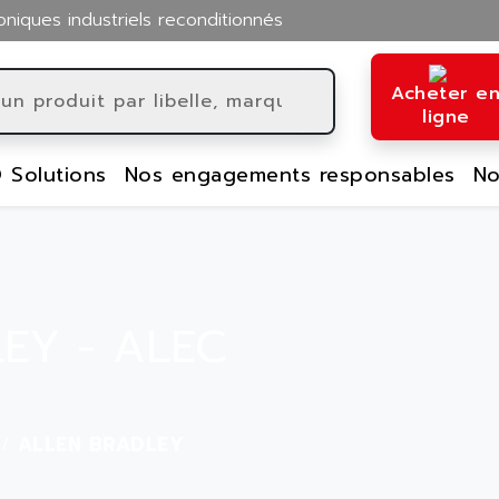
oniques industriels reconditionnés
Acheter e
ligne
 Solutions
Nos engagements responsables
No
EY - ALEC
ALLEN BRADLEY