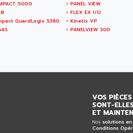
PACT 5000
›
PANEL VIEW
LB
›
FLEX EX I/O
pact GuardLogix 5380
›
Kinetix VP
6AS
›
PANELVIEW 300
VOS PIÈCES
SONT-ELLES
ET MAINTEN
Nos
solutions en
Conditions Opér