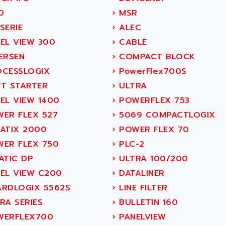
0
›
MSR
SERIE
›
ALEC
EL VIEW 300
›
CABLE
ERSEN
›
COMPACT BLOCK
CESSLOGIX
›
PowerFlex700S
T STARTER
›
ULTRA
EL VIEW 1400
›
POWERFLEX 753
ER FLEX 527
›
5069 COMPACTLOGIX
ATIX 2000
›
POWER FLEX 70
ER FLEX 750
›
PLC-2
ATIC DP
›
ULTRA 100/200
EL VIEW C200
›
DATALINER
RDLOGIX 5562S
›
LINE FILTER
RA SERIES
›
BULLETIN 160
ERFLEX700
›
PANELVIEW