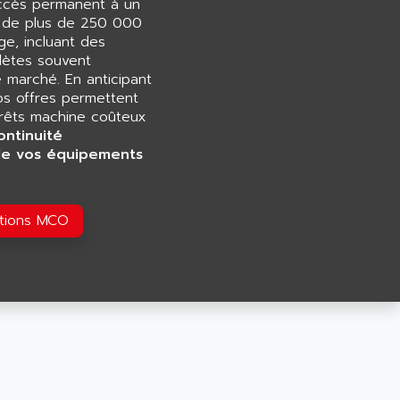
accès permanent à un
e de plus de 250 000
e, incluant des
ètes souvent
e marché. En anticipant
os offres permettent
rrêts machine coûteux
ontinuité
de vos équipements
utions MCO