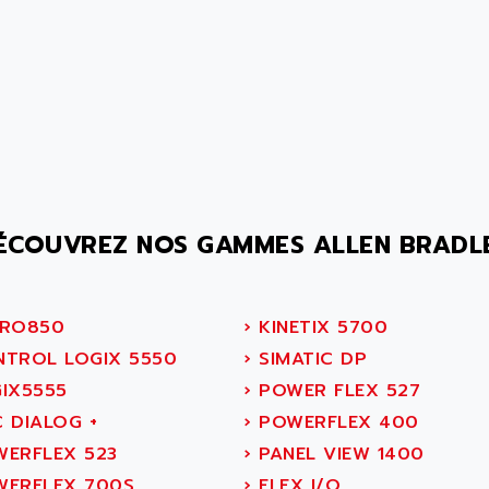
ÉCOUVREZ NOS GAMMES ALLEN BRADL
RO850
›
KINETIX 5700
TROL LOGIX 5550
›
SIMATIC DP
IX5555
›
POWER FLEX 527
 DIALOG +
›
POWERFLEX 400
ERFLEX 523
›
PANEL VIEW 1400
ERFLEX 700S
›
FLEX I/O