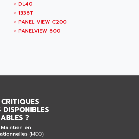
›
DL40
›
1336T
›
PANEL VIEW C200
›
PANELVIEW 600
 CRITIQUES
 DISPONIBLES
ABLES ?
 Maintien en
ationnelles
(MCO)