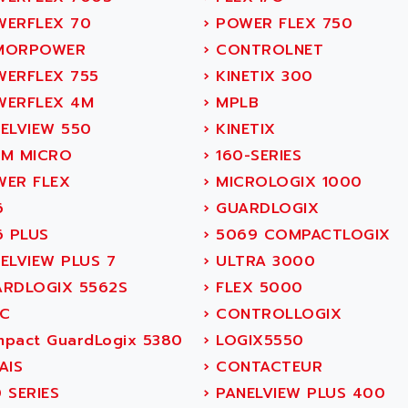
ERFLEX 70
›
POWER FLEX 750
MORPOWER
›
CONTROLNET
ERFLEX 755
›
KINETIX 300
ERFLEX 4M
›
MPLB
ELVIEW 550
›
KINETIX
M MICRO
›
160-SERIES
ER FLEX
›
MICROLOGIX 1000
6
›
GUARDLOGIX
6 PLUS
›
5069 COMPACTLOGIX
ELVIEW PLUS 7
›
ULTRA 3000
RDLOGIX 5562S
›
FLEX 5000
C
›
CONTROLLOGIX
pact GuardLogix 5380
›
LOGIX5550
AIS
›
CONTACTEUR
 SERIES
›
PANELVIEW PLUS 400