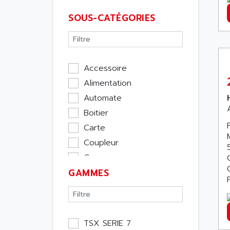
SOUS-CATÉGORIES
Accessoire
Alimentation
Automate
Boitier
Carte
Coupleur
Cpu
GAMMES
Ecran
Entrée / Sortie
Memoire
Module Métier
TSX SERIE 7