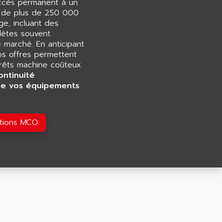
accès permanent à un
e de plus de 250 000
e, incluant des
ètes souvent
e marché. En anticipant
os offres permettent
rrêts machine coûteux
ontinuité
de vos équipements
utions MCO