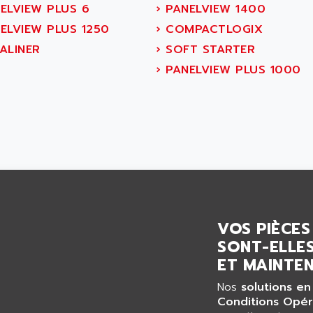
ELVIEW PLUS 6
›
PANELVIEW 1400
ELVIEW PLUS 1250
›
COMPACTLOGIX
ALINER
›
SOFT STARTER
›
PANELVIEW PLUS 1000
VOS PIÈCES
SONT-ELLES
ET MAINTEN
Nos
solutions en
Conditions Opér