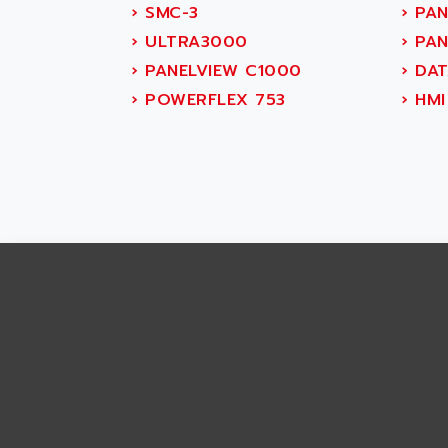
ABS SYSTEM
›
SMC-3
›
PAN
SMC600
ABSOCODER
›
ULTRA3000
›
PAN
SMC25 et SMC 35
ABUS
›
PANELVIEW C1000
›
DAT
SMC 50 / SMC 600
ABUS ELECTRONIC
›
POWERFLEX 753
›
HMI
SMC 600
AC
SMC50 / SMC600
AC AUTOMATION
SMC 25 et SMC 35
AC SMARTMOTION
SMC25 et SMC35
ACARD
SMC25
ACB
SMC
ACBEL
PB80
ACCES
PB400
ACCESS
WS SERIES
ACCROSSER
PB200
ACCU
TSX COMPACT
ACCUCELL
984 SERIE
ACCU-SORT SYSTEMS