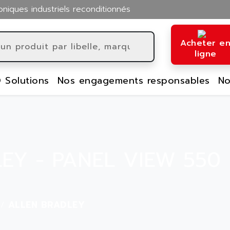
oniques industriels reconditionnés
Acheter e
ligne
 Solutions
Nos engagements responsables
No
EY - PANEL VIEW 550
ALLEN BRADLEY