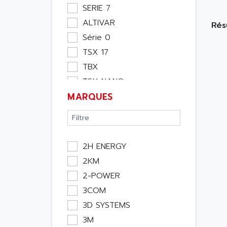
Moteur
SERIE 7
Pupitre Opérateur
ALTIVAR
Rés
Rack
Série 0
Etude
TSX 17
Software
TBX
Variateur
TSX NANO
Actif
MARQUES
TSX PREMIUM
Affichage
ASI
Consommable
APRIL 5000
Electromecanique /
XUD
Energie
2H ENERGY
TSX MICRO
Optoélectronique
2KM
MAGELIS
Passif
2-POWER
TCCX
Bureau
3COM
CCX17
Emballage
3D SYSTEMS
TELEFAST
Informatique
3M