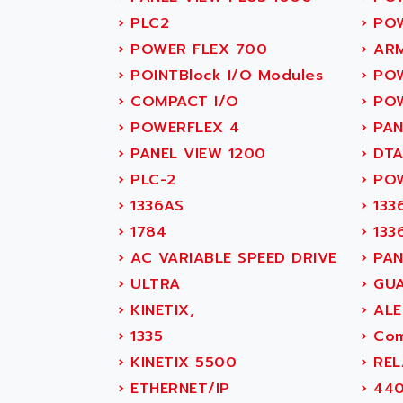
SITOP
ABASK
›
PLC2
›
POW
SIMATIC
ABB
›
POWER FLEX 700
›
AR
SIMATIC S7-400
ABB AS ROBOTIC
›
POINTBlock I/O Modules
›
POW
90-30
ABB REPAIR DEPT
›
COMPACT I/O
›
POW
SERIES 90-30
ABB ROBOTICS
›
POWERFLEX 4
›
PAN
C350 / C370
ABC VISION
›
PANEL VIEW 1200
›
DTA
RAIL SWITCH
ABD
›
PLC-2
›
POW
SBC
ABG
›
1336AS
›
133
HMI
ABL
›
1784
›
133
SIMATIC HMI
ABL SURSUM
›
AC VARIABLE SPEED DRIVE
›
PAN
SIMATIC OPERATOR
ABLE SYSTEMS
›
ULTRA
›
GUA
PANEL
ABLIC
›
KINETIX,
›
ALE
OPERATOR PANEL
ABOUTBATTERIE
›
1335
›
Com
APRIL 2000
ABRACON
›
KINETIX 5500
›
REL
APRIL 7000
ABS COMPUTERS
›
ETHERNET/IP
›
440
SMC50