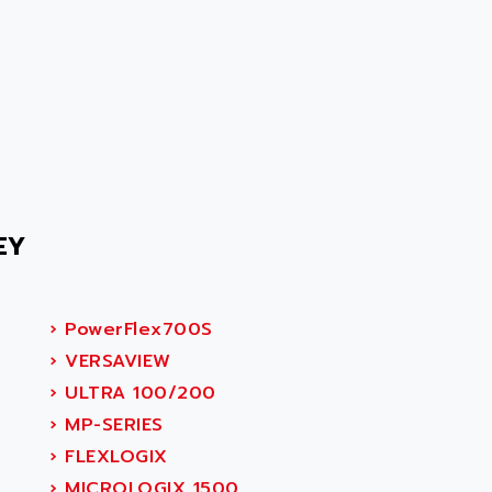
EY
›
PowerFlex700S
›
VERSAVIEW
›
ULTRA 100/200
›
MP-SERIES
›
FLEXLOGIX
›
MICROLOGIX 1500