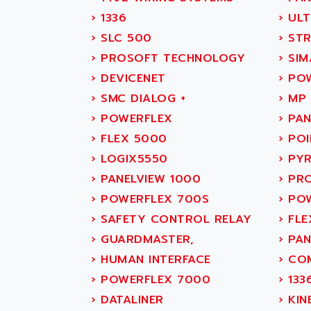
SITOP
ABASK
›
1336
›
ULT
SIMATIC
ABB
›
SLC 500
›
STR
SIMATIC S7-400
ABB AS ROBOTIC
›
PROSOFT TECHNOLOGY
›
SIM
90-30
ABB REPAIR DEPT
›
DEVICENET
›
POW
SERIES 90-30
ABB ROBOTICS
›
SMC DIALOG +
›
MP 
C350 / C370
ABC VISION
›
POWERFLEX
›
PAN
RAIL SWITCH
ABD
›
FLEX 5000
›
POI
SBC
ABG
›
LOGIX5550
›
PYR
HMI
ABL
›
PANELVIEW 1000
›
PRO
SIMATIC HMI
ABL SURSUM
›
POWERFLEX 700S
›
POW
SIMATIC OPERATOR
ABLE SYSTEMS
›
SAFETY CONTROL RELAY
›
FLE
PANEL
ABLIC
›
GUARDMASTER,
›
PAN
OPERATOR PANEL
ABOUTBATTERIE
›
HUMAN INTERFACE
›
COM
APRIL 2000
ABRACON
›
POWERFLEX 7000
›
133
APRIL 7000
ABS COMPUTERS
›
DATALINER
›
KINE
SMC50