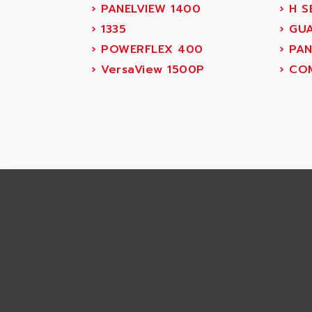
ABS SYSTEM
›
PANELVIEW 1400
›
H S
SMC600
ABSOCODER
›
1335
›
GUA
SMC25 et SMC 35
ABUS
›
POWERFLEX 400
›
PAN
SMC 50 / SMC 600
ABUS ELECTRONIC
›
VersaView 1500P
›
COM
SMC 600
AC
SMC50 / SMC600
AC AUTOMATION
SMC 25 et SMC 35
AC SMARTMOTION
SMC25 et SMC35
ACARD
SMC25
ACB
SMC
ACBEL
PB80
ACCES
PB400
ACCESS
WS SERIES
ACCROSSER
PB200
ACCU
TSX COMPACT
ACCUCELL
984 SERIE
ACCU-SORT SYSTEMS