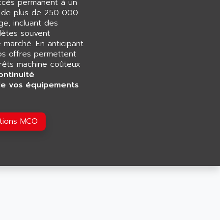
accès permanent à un
e de plus de 250 000
e, incluant des
ètes souvent
e marché. En anticipant
os offres permettent
rrêts machine coûteux
ontinuité
de vos équipements
utions MCO