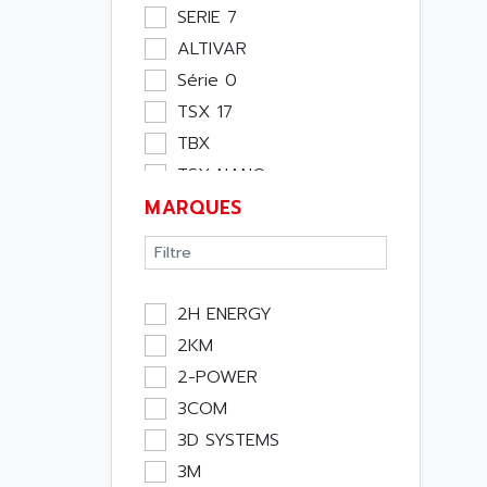
Moteur
SERIE 7
Pupitre Opérateur
ALTIVAR
Rack
Série 0
Etude
TSX 17
Software
TBX
Variateur
TSX NANO
Actif
MARQUES
TSX PREMIUM
Affichage
ASI
Consommable
APRIL 5000
Electromecanique /
XUD
Energie
2H ENERGY
TSX MICRO
Optoélectronique
2KM
MAGELIS
Passif
2-POWER
TCCX
Bureau
3COM
CCX17
Emballage
3D SYSTEMS
TELEFAST
Informatique
3M