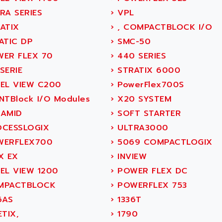
RA SERIES
›
VPL
ATIX
›
, COMPACTBLOCK I/O
ATIC DP
›
SMC-50
ER FLEX 70
›
440 SERIES
SERIE
›
STRATIX 6000
EL VIEW C200
›
PowerFlex700S
NTBlock I/O Modules
›
X20 SYSTEM
AMID
›
SOFT STARTER
CESSLOGIX
›
ULTRA3000
ERFLEX700
›
5069 COMPACTLOGIX
X EX
›
INVIEW
EL VIEW 1200
›
POWER FLEX DC
PACTBLOCK
›
POWERFLEX 753
6AS
›
1336T
TIX,
›
1790