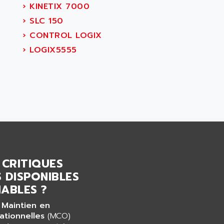
›
KINETIX 7000
›
SLC 150
›
CONTROL LOGIX
›
LOGIX5555
 CRITIQUES
 DISPONIBLES
ABLES ?
 Maintien en
ationnelles
(MCO)