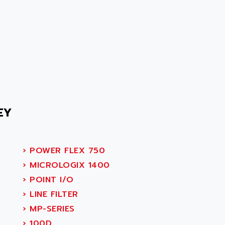
EY
›
POWER FLEX 750
›
MICROLOGIX 1400
›
POINT I/O
›
LINE FILTER
›
MP-SERIES
›
100D