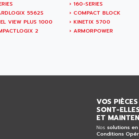
ERIES
›
160-SERIES
RDLOGIX 5562S
›
COMPACT BLOCK
EL VIEW PLUS 1000
›
KINETIX 5700
PACTLOGIX 2
›
ARMORPOWER
VOS PIÈCES
SONT-ELLES
ET MAINTEN
Nos
solutions en
Conditions Opér