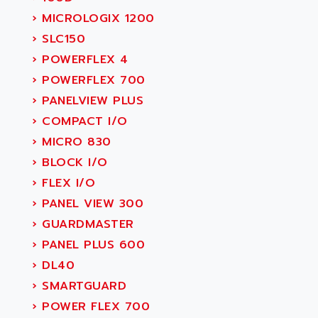
›
MICROLOGIX 1200
›
SLC150
›
POWERFLEX 4
›
POWERFLEX 700
›
PANELVIEW PLUS
›
COMPACT I/O
›
MICRO 830
›
BLOCK I/O
›
FLEX I/O
›
PANEL VIEW 300
›
GUARDMASTER
›
PANEL PLUS 600
›
DL40
›
SMARTGUARD
›
POWER FLEX 700