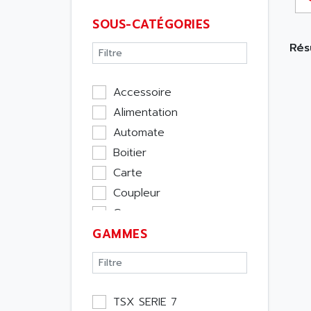
SOUS-CATÉGORIES
Résu
Accessoire
Alimentation
Automate
Boitier
Carte
Coupleur
Cpu
GAMMES
Ecran
Entrée / Sortie
Memoire
Module Métier
TSX SERIE 7