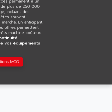
accès permanent à un
e de plus de 250 000
e, incluant des
ètes souvent
e marché. En anticipant
os offres permettent
rrêts machine coûteux
ontinuité
de vos équipements
utions MCO