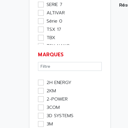
Moteur
SERIE 7
Rés
Pupitre Opérateur
ALTIVAR
Rack
Série 0
Etude
TSX 17
Software
TBX
Variateur
TSX NANO
Actif
MARQUES
TSX PREMIUM
Affichage
ASI
Consommable
APRIL 5000
Electromecanique /
XUD
Energie
2H ENERGY
TSX MICRO
Optoélectronique
2KM
MAGELIS
Passif
2-POWER
TCCX
Bureau
3COM
CCX17
Emballage
3D SYSTEMS
TELEFAST
Informatique
3M