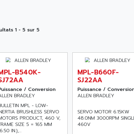
ultats 1 - 5 sur 5
MPL-B540K-
MPL-B660F-
SJ72AA
SJ22AA
Puissance / Conversion
Puissance / Conversio
ALLEN BRADLEY
ALLEN BRADLEY
BULLETIN MPL - LOW-
INERTIA BRUSHLESS SERVO
SERVO MOTOR 6.15KW
MOTORS PRODUCT, 460 V,
48.0NM 3000RPM SINGL
FRAME SIZE 5 = 165 MM
460V
6.50 IN.),...