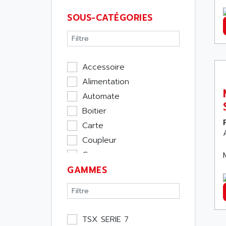
SOUS-CATÉGORIES
Accessoire
Alimentation
Automate
Boitier
Carte
Coupleur
Cpu
GAMMES
Ecran
Entrée / Sortie
Memoire
Module Métier
TSX SERIE 7