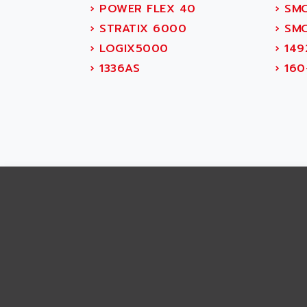
ABS SYSTEM
›
POWER FLEX 40
›
SMC
SMC600
ABSOCODER
›
STRATIX 6000
›
SMC
SMC25 et SMC 35
ABUS
›
LOGIX5000
›
149
SMC 50 / SMC 600
ABUS ELECTRONIC
›
1336AS
›
160
SMC 600
AC
SMC50 / SMC600
AC AUTOMATION
SMC 25 et SMC 35
AC SMARTMOTION
SMC25 et SMC35
ACARD
SMC25
ACB
SMC
ACBEL
PB80
ACCES
PB400
ACCESS
WS SERIES
ACCROSSER
PB200
ACCU
TSX COMPACT
ACCUCELL
984 SERIE
ACCU-SORT SYSTEMS