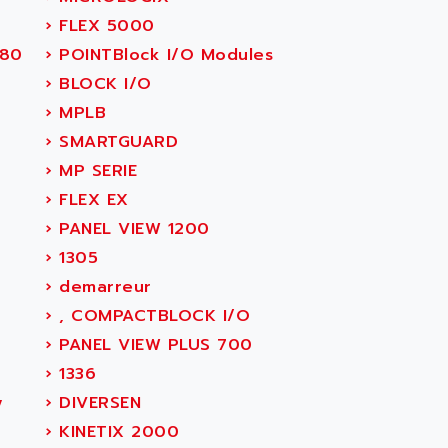
›
FLEX 5000
380
›
POINTBlock I/O Modules
›
BLOCK I/O
›
MPLB
›
SMARTGUARD
›
MP SERIE
›
FLEX EX
›
PANEL VIEW 1200
›
1305
›
demarreur
›
, COMPACTBLOCK I/O
›
PANEL VIEW PLUS 700
›
1336
y
›
DIVERSEN
›
KINETIX 2000