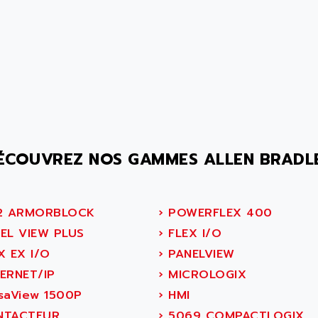
ÉCOUVREZ NOS GAMMES ALLEN BRADL
2 ARMORBLOCK
›
POWERFLEX 400
EL VIEW PLUS
›
FLEX I/O
X EX I/O
›
PANELVIEW
ERNET/IP
›
MICROLOGIX
saView 1500P
›
HMI
TACTEUR
›
5069 COMPACTLOGIX