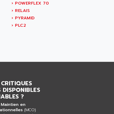
›
POWERFLEX 70
›
RELAIS
›
PYRAMID
›
PLC2
 CRITIQUES
 DISPONIBLES
ABLES ?
 Maintien en
ationnelles
(MCO)