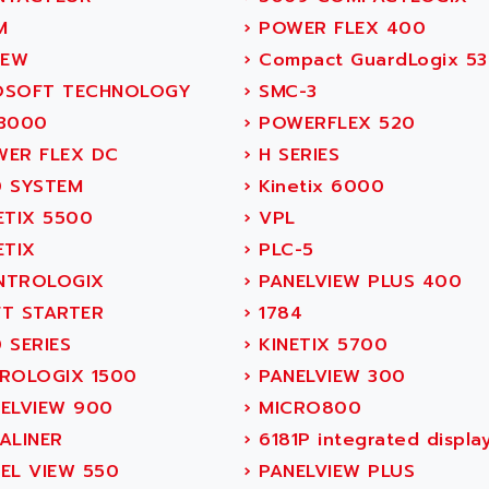
M
›
POWER FLEX 400
IEW
›
Compact GuardLogix 5
SOFT TECHNOLOGY
›
SMC-3
3000
›
POWERFLEX 520
ER FLEX DC
›
H SERIES
 SYSTEM
›
Kinetix 6000
ETIX 5500
›
VPL
ETIX
›
PLC-5
TROLOGIX
›
PANELVIEW PLUS 400
T STARTER
›
1784
 SERIES
›
KINETIX 5700
ROLOGIX 1500
›
PANELVIEW 300
ELVIEW 900
›
MICRO800
ALINER
›
6181P integrated displa
EL VIEW 550
›
PANELVIEW PLUS