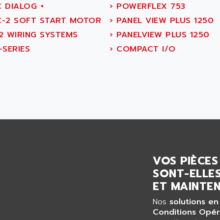
 DIALOG +
›
POWERFLEX 753
-2 SOFT START MOTOR
›
PANEL VIEW PLUS 1250
2 WIRING SYSTEMS
›
PANELVIEW PLUS 1250
-SERIES
›
COMPACT I/O
VOS PIÈCES
SONT-ELLES
ET MAINTEN
Nos
solutions en
Conditions Opér