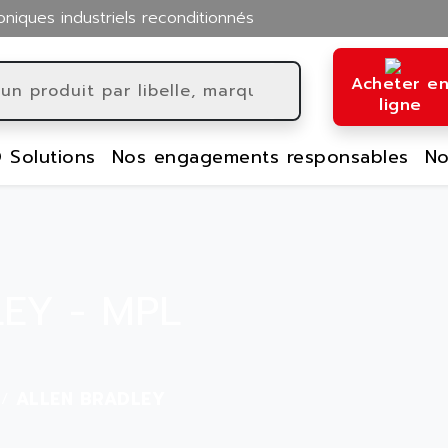
oniques industriels reconditionnés
Acheter e
ligne
 Solutions
Nos engagements responsables
No
EY - MPL
ALLEN BRADLEY