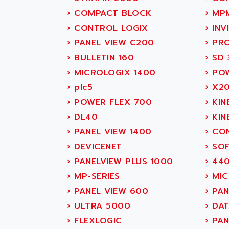
SITOP
ABASK
›
COMPACT BLOCK
›
MP
SIMATIC
ABB
›
CONTROL LOGIX
›
INV
SIMATIC S7-400
ABB AS ROBOTIC
›
PANEL VIEW C200
›
PRO
90-30
ABB REPAIR DEPT
›
BULLETIN 160
›
SD 
SERIES 90-30
ABB ROBOTICS
›
MICROLOGIX 1400
›
POW
C350 / C370
ABC VISION
›
plc5
›
X20
RAIL SWITCH
ABD
›
POWER FLEX 700
›
KIN
SBC
ABG
›
DL40
›
KIN
HMI
ABL
›
PANEL VIEW 1400
›
CON
SIMATIC HMI
ABL SURSUM
›
DEVICENET
›
SOF
SIMATIC OPERATOR
ABLE SYSTEMS
›
PANELVIEW PLUS 1000
›
440
PANEL
ABLIC
›
MP-SERIES
›
MIC
OPERATOR PANEL
ABOUTBATTERIE
›
PANEL VIEW 600
›
PAN
APRIL 2000
ABRACON
›
ULTRA 5000
›
DAT
APRIL 7000
ABS COMPUTERS
›
FLEXLOGIC
›
PAN
SMC50