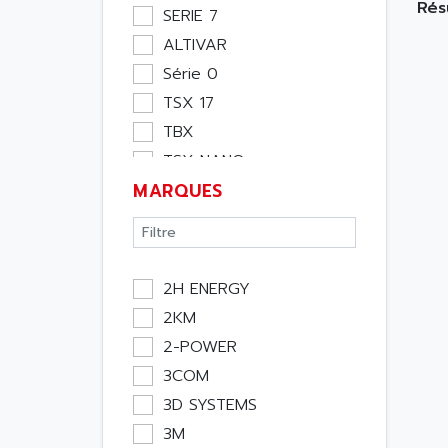
Moteur
Rés
SERIE 7
Pupitre Opérateur
ALTIVAR
Rack
Série 0
Etude
TSX 17
Software
TBX
Variateur
TSX NANO
Actif
MARQUES
TSX PREMIUM
Affichage
ASI
Consommable
APRIL 5000
Electromecanique /
XUD
Energie
2H ENERGY
TSX MICRO
Optoélectronique
2KM
MAGELIS
Passif
2-POWER
TCCX
Bureau
3COM
CCX17
Emballage
3D SYSTEMS
TELEFAST
Informatique
3M