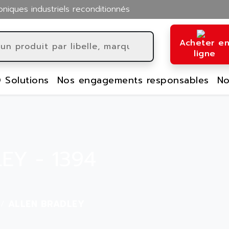
oniques industriels reconditionnés
Acheter e
ligne
 Solutions
Nos engagements responsables
No
EY - 1394
ALLEN BRADLEY