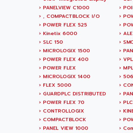
SITOP
ABASK
›
PANELVIEW C1000
›
POI
SIMATIC
ABB
›
, COMPACTBLOCK I/O
›
POW
SIMATIC S7-400
ABB AS ROBOTIC
›
POWER FLEX 525
›
POW
90-30
ABB REPAIR DEPT
›
Kinetix 6000
›
ALE
SERIES 90-30
ABB ROBOTICS
›
SLC 150
›
SMC
C350 / C370
ABC VISION
›
MICROLOGIX 1500
›
PAN
RAIL SWITCH
ABD
›
POWER FLEX 400
›
VP
SBC
ABG
›
POWER FLEX
›
MP
HMI
ABL
›
MICROLOGIX 1400
›
506
SIMATIC HMI
ABL SURSUM
›
FLEX 5000
›
CON
SIMATIC OPERATOR
ABLE SYSTEMS
›
GUARDPLC DISTRIBUTED
›
PAN
PANEL
ABLIC
›
POWER FLEX 70
›
PLC
OPERATOR PANEL
ABOUTBATTERIE
›
CONTROLLOGIX
›
KIN
APRIL 2000
ABRACON
›
COMPACTBLOCK
›
POW
APRIL 7000
ABS COMPUTERS
›
PANEL VIEW 1000
›
Com
SMC50