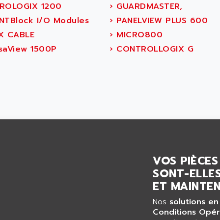
ROLOGIX 1200
›
GUARDMASTER,
NTBlock I/O Modules
›
PANELVIEW PLUS 600
X CABLE
›
MICRO800
saView 1500P
›
CONTROLLOGIX G
VOS PIÈCES
SONT-ELLES
ET MAINTEN
Nos
solutions en
Conditions Opér