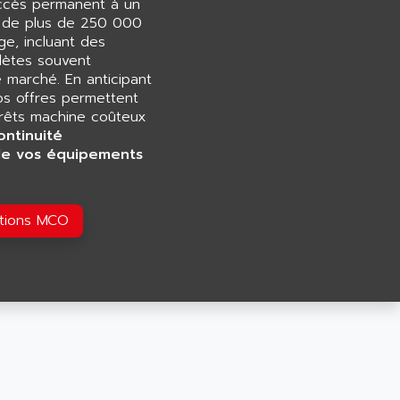
accès permanent à un
e de plus de 250 000
e, incluant des
ètes souvent
e marché. En anticipant
os offres permettent
rrêts machine coûteux
ontinuité
de vos équipements
utions MCO