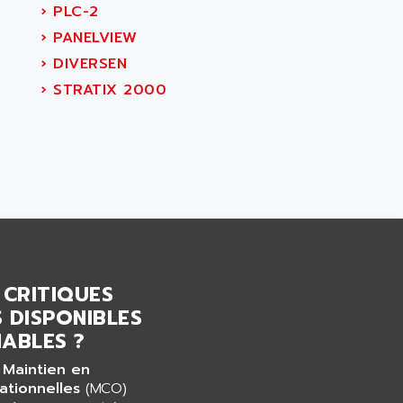
›
PLC-2
›
PANELVIEW
›
DIVERSEN
›
STRATIX 2000
 CRITIQUES
 DISPONIBLES
ABLES ?
 Maintien en
ationnelles
(MCO)