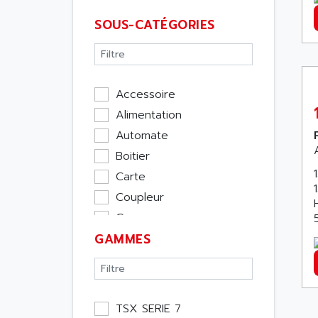
SOUS-CATÉGORIES
Accessoire
Alimentation
Automate
Boitier
Carte
Coupleur
Cpu
GAMMES
Ecran
Entrée / Sortie
Memoire
Module Métier
TSX SERIE 7