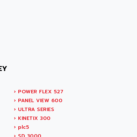
EY
›
POWER FLEX 527
›
PANEL VIEW 600
›
ULTRA SERIES
›
KINETIX 300
›
plc5
›
SD 3000