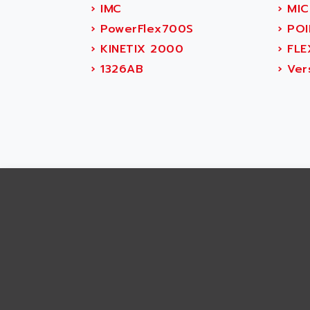
ABS SYSTEM
›
IMC
›
MIC
SMC600
ABSOCODER
›
PowerFlex700S
›
POI
SMC25 et SMC 35
ABUS
›
KINETIX 2000
›
FLE
SMC 50 / SMC 600
ABUS ELECTRONIC
›
1326AB
›
Ver
SMC 600
AC
SMC50 / SMC600
AC AUTOMATION
SMC 25 et SMC 35
AC SMARTMOTION
SMC25 et SMC35
ACARD
SMC25
ACB
SMC
ACBEL
PB80
ACCES
PB400
ACCESS
WS SERIES
ACCROSSER
PB200
ACCU
TSX COMPACT
ACCUCELL
984 SERIE
ACCU-SORT SYSTEMS