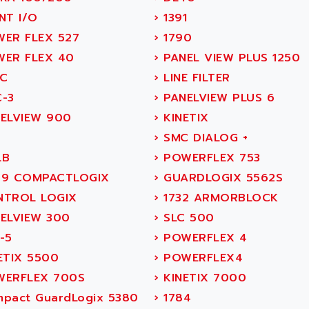
NT I/O
›
1391
ER FLEX 527
›
1790
ER FLEX 40
›
PANEL VIEW PLUS 1250
C
›
LINE FILTER
-3
›
PANELVIEW PLUS 6
ELVIEW 900
›
KINETIX
L
›
SMC DIALOG +
LB
›
POWERFLEX 753
9 COMPACTLOGIX
›
GUARDLOGIX 5562S
TROL LOGIX
›
1732 ARMORBLOCK
ELVIEW 300
›
SLC 500
-5
›
POWERFLEX 4
ETIX 5500
›
POWERFLEX4
ERFLEX 700S
›
KINETIX 7000
pact GuardLogix 5380
›
1784