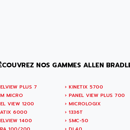
ÉCOUVREZ NOS GAMMES ALLEN BRADL
ELVIEW PLUS 7
›
KINETIX 5700
M MICRO
›
PANEL VIEW PLUS 700
EL VIEW 1200
›
MICROLOGIX
ATIX 6000
›
1336T
ELVIEW 1400
›
SMC-50
RA 100/200
›
DL40