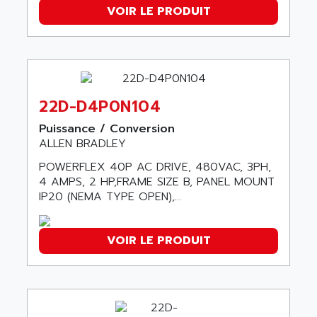
ACER
VOIR LE PRODUIT
PB15
ACERIME
C200
ACI ALPHANUMERIQUE
SMC500
ACIM JOUANIN
SMC200 / 500
ACINDUCTO
PLC-5
22D-D4P0N104
ACKSYS
NC
ACMA
Puissance / Conversion
SYSMAC
ALLEN BRADLEY
ACOBAL
SERVO MOTOR
POWERFLEX 40P AC DRIVE, 480VAC, 3PH,
ACOMEL
PERMANENT MAGNET MOTOR
4 AMPS, 2 HP,FRAME SIZE B, PANEL MOUNT
ACOOL
IP20 (NEMA TYPE OPEN),...
BPH
ACOPIAN
MASAP
ACOPOS
VOIR LE PRODUIT
BSM SERIE
ACQUIDUC
SIMODRIVE 210
ACROMAG
SIMODRIVE 610
ACS
SIMODRIVE 650
ACS MOTION CONTROL