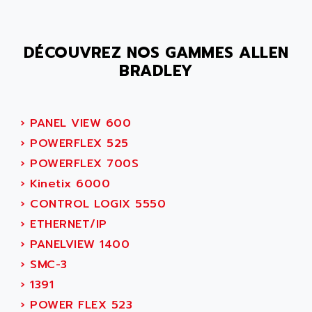
MOVITRON
AMERSHAM
SMC100
AMET
DÉCOUVREZ NOS GAMMES ALLEN
690 SERIE
AMETEK
BRADLEY
ECODRIVE
AMETHERM
CHARGEUR
AMI SEMICONDUCTOR
NUM 720
AMIC TECHNOLOGY
›
PANEL VIEW 600
SINUMERIK 802
AMK
›
POWERFLEX 525
PCS950
AMKASYN
›
POWERFLEX 700S
DIGITAX
AMP
›
Kinetix 6000
BUC
AMP DISPLAY
›
CONTROL LOGIX 5550
RAC3
AMPEREX
›
ETHERNET/IP
PANELVIEW 550
AMPEX
›
PANELVIEW 1400
AC SERVO
AMPHENOL
›
SMC-3
AXODYN
AMPIRE
›
1391
SMD
AMPLICON
›
POWER FLEX 523