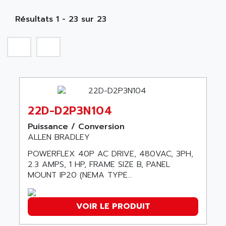
MOBY
A PUISSANCE 3
NA
SIMATIC S5-135/155U
Résultats 1 - 23 sur 23
A TECHNIQUES DAUTOMATISME
SIROTEC
A.E.E
SINUMERIK
A.P.I ELECTRONIQUE
SINUMERIK 3
A2V
SIMATIC S5-90U/-95U/-100U
AAEON
SIMATIC S5-95U
AAF
SIMATIC NET
22D-D2P3N104
AAN
SIMATIC S5-110
AAVID
Puissance / Conversion
SIMATIC S5-150U
ALLEN BRADLEY
AB
SIMATIC S5-135
POWERFLEX 40P AC DRIVE, 480VAC, 3PH,
AB OSAI
SIMATIC DP
2.3 AMPS, 1 HP, FRAME SIZE B, PANEL
ABAC
MOUNT IP20 (NEMA TYPE...
SIMATIC S7
ABASK
SITOP
ABB
VOIR LE PRODUIT
SIMATIC
ABB AS ROBOTIC
SIMATIC S7-400