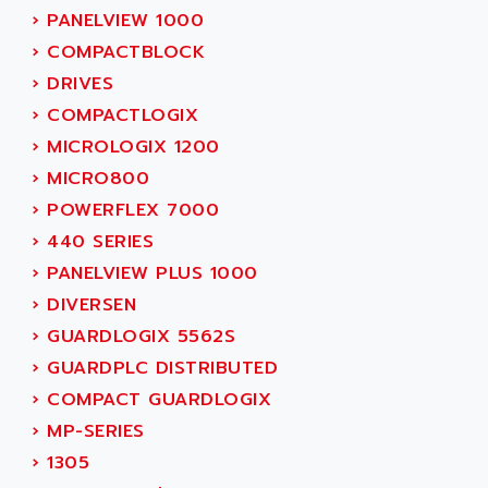
8200 VECTOR
AMRI-KSB
›
PANELVIEW 1000
GP2000 SERIE
AMSAMOTION
›
COMPACTBLOCK
C50
AMTE
›
DRIVES
SMARTDRIVE VF1000
AMX
›
COMPACTLOGIX
NUMECOR
ANAHEIM AUTOMATION
›
MICROLOGIX 1200
MINICOR
ANALOG
›
MICRO800
631
ANALOG DEVICES
›
POWERFLEX 7000
DBS
ANALOGIC
›
440 SERIES
CQM1H
ANALOX
›
PANELVIEW PLUS 1000
ESG
ANATEL
›
DIVERSEN
TP27
ANCA
›
GUARDLOGIX 5562S
MOVIDRIVE
ANCAR
›
GUARDPLC DISTRIBUTED
MDS
ANDERS ELECTRONICS
›
COMPACT GUARDLOGIX
COMBIVERT
ANDERSON POWER PRODUCTS
›
MP-SERIES
COMBIVERT S4
ANDERSON-NEGELE
›
1305
VSF