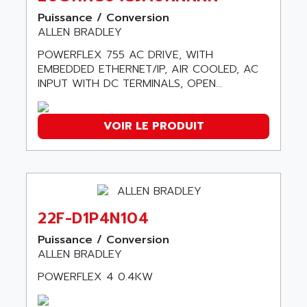
SIMODRIVE 611
ADVANCE HIVOLT
Puissance / Conversion
TSX MOMENTUM
ADVANCE TAPES
ALLEN BRADLEY
NUM 1060
ADVANCED ENERGY
POWERFLEX 755 AC DRIVE, WITH
NUM 760
ADVANCED MICRO DEVICES
EMBEDDED ETHERNET/IP, AIR COOLED, AC
NUM 750/760
INPUT WITH DC TERMINALS, OPEN...
ADVANCED MOTION CONTROLS
NUM750
ADVANCED POWER TECHNOLOGY
NUM750 / NUM760
VOIR LE PRODUIT
ADVANCED UV
NUM 750
ADVANTEC
ULTRA SERIES
ADVANTECH
IPC
ADVANTYS FTM
INDUCTEL
ADWIN
22F-D1P4N104
C500
AE
C200H
Puissance / Conversion
AE&T
ALLEN BRADLEY
CQM1
AEC
POWERFLEX 4 0.4KW
R88
AECO
CQM1H