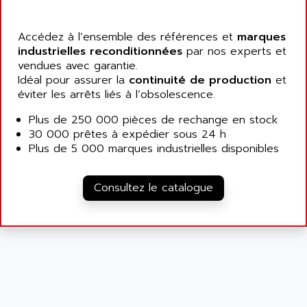
POSITEC
ASSMANN WSW
SDCC
ASSY
Accédez à l’ensemble des références et
marques
GP3000 SERIES
AST
industrielles reconditionnées
par nos experts et
MAC112
vendues avec garantie.
ASTAR
Idéal pour assurer la
continuité de production
et
SINUMERIK 840DI
ASTEC
éviter les arrêts liés à l’obsolescence.
ARGUS
ASTEEL
Plus de 250 000 pièces de rechange en stock
XL200
ASTRODESIGN
30 000 prêtes à expédier sous 24 h
SINUMERIK 840D
Plus de 5 000 marques industrielles disponibles
ASTROSYSTEMS
MRJ2S
ASUS
ALTIVAR 5
Consultez le catalogue
ASV
RM3
ASYS
P840
AT&SMLBNA
MOTEUR VSA CA
AT&T MICROELECTRONICS
VARMECA
ATA ELECTRO TECHNIQUE
PCD2
ATE
PCD7