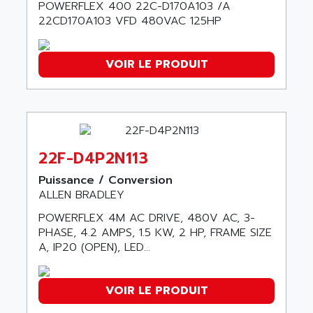
POWERFLEX 400 22C-D170A103 /A
ADAMCZEWSKI
SERVO DRIVE
22CD170A103 VFD 480VAC 125HP
ADAMEL
AC MAINSPINDLE
ADANI PSC
KDA
VOIR LE PRODUIT
ADAPTATER
KDS
ADAPTATIVE
TDA
ADAPTEC
BUM
ADAPTORR
BUS
ADAS
22F-D4P2N113
DIAX 04
ADC AUTOMATICA
Puissance / Conversion
DIAX 4
ADDA
ALLEN BRADLEY
cms3
ADDER
POWERFLEX 4M AC DRIVE, 480V AC, 3-
CMS
ADDI DATA
PHASE, 4.2 AMPS, 1.5 KW, 2 HP, FRAME SIZE
PARVEX
A, IP20 (OPEN), LED...
ADEL SYSTEM
AMS
ADEPT
R6TXB
ADEPT TECHNOLOGY
VOIR LE PRODUIT
MOVIDYN
ADES