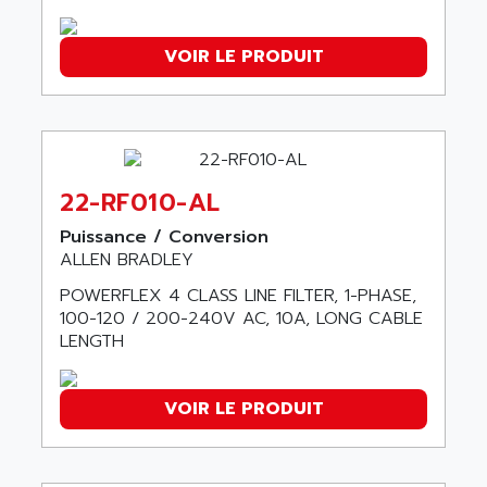
AGTATAC
plc5
AGTATEC AG
SLC 500
VOIR LE PRODUIT
AGUT
COMPACTLOGIX
AHEAD SYSTEMS
FLEX I/O
AHLBERG ELECTRONICS
MICROLOGIX 1200
AIP SYSTEMES
PANELVIEW 1000
AIR
22-RF010-AL
NT620C
AIR ET PULVERISATION
Puissance / Conversion
SIMATIC S5-101
AIR LIQUIDE
ALLEN BRADLEY
SIMATIC TOUCH PANEL
AIR SYSTEMS
POWERFLEX 4 CLASS LINE FILTER, 1-PHASE,
S900 II
100-120 / 200-240V AC, 10A, LONG CABLE
AIR WORTHINGTON CREYSSENSAC
S900
LENGTH
AIRBUS
PHASEO
AIRCOM
SIMATIC-S5
VOIR LE PRODUIT
AIRELEC
SIMATIC FIELD PG
AIRMASTER R1
LOGO!
AIRMASTER R1HMI