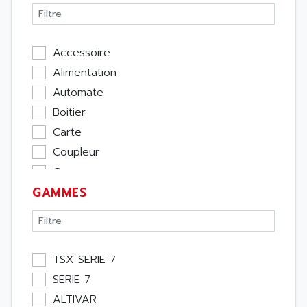
Accessoire
Alimentation
Automate
Boitier
Carte
Coupleur
Cpu
GAMMES
Ecran
Entrée / Sortie
Memoire
Module Métier
TSX SERIE 7
Moteur
SERIE 7
Pupitre Opérateur
ALTIVAR