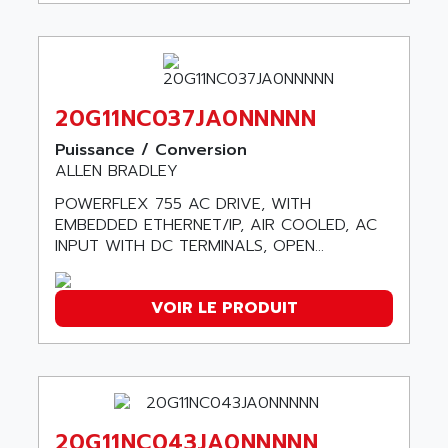
MOVITRAC
ADETEC
LEXIUM
ADISCOM
SERVVODYN
ADITEC
SERVODYN
ADL
20G11NC037JA0NNNNN
SE50
ADL EUROTECH
Puissance / Conversion
LTD12
ALLEN BRADLEY
ADLEE POWERTRONIC
MDLA
ADLINK
POWERFLEX 755 AC DRIVE, WITH
MDLS
EMBEDDED ETHERNET/IP, AIR COOLED, AC
ADLINK TECHNOLOGY
INPUT WITH DC TERMINALS, OPEN...
ACMD2
ADM ELECTRONIC
ACM
ADMV
PLS514
VOIR LE PRODUIT
ADN
PLS510
ADN PESAGE
PLS508
ADTECH POWER INC
SERVOSTAR
ADV
AC FEED MOTOR
ADVANCE
20G11NC043JA0NNNNN