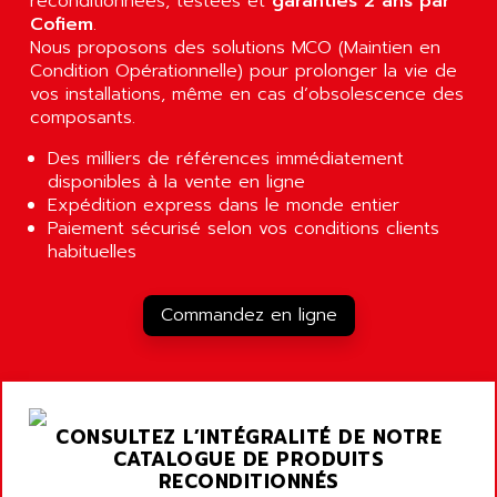
reconditionnées, testées et
garanties 2 ans par
SINAMICS
Cofiem
.
ASEDO
Nous proposons des solutions MCO (Maintien en
TI 500
ASEM
Condition Opérationnelle) pour prolonger la vie de
BUM 60
vos installations, même en cas d’obsolescence des
ASERTI ELECTRONIC
APP
composants.
ASG
REOVIB
Des milliers de références immédiatement
ASGS
TESYS K
disponibles à la vente en ligne
ASIAITALIA
Expédition express dans le monde entier
MULTI DIGITAL
ASKCO
Paiement sécurisé selon vos conditions clients
UNIDRIVE SP
habituelles
ASKCO UPS
SDC
ASL
BUH
Commandez en ligne
ASM
DSQC
ASOUND
PILOT PANEL
ASP AUTOMATIONSTECHNIK
SERIE 90 MICRO
ASROCK
SIMATIC BOX PC 620
CONSULTEZ L’INTÉGRALITÉ DE NOTRE
ASSELIN
CATALOGUE DE PRODUITS
PROVIT 2000
ASSEMTECH
RECONDITIONNÉS