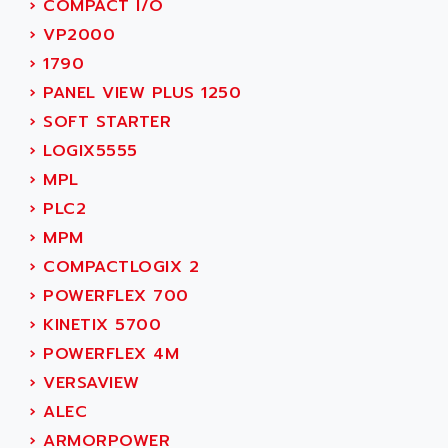
ANDRON
›
COMPACT I/O
TI-305
ANELEC
›
VP2000
DIAS
ANILAM
›
1790
SMTBSI
ANIME
›
PANEL VIEW PLUS 1250
MP
ANIOS
›
SOFT STARTER
SIMATIC PC
ANKAM
›
LOGIX5555
DPH
ANKER
›
MPL
STATOVAR
ANRITSU
›
PLC2
UCD
ANS
›
MPM
SINUMERIK 820
ANSALDO
›
COMPACTLOGIX 2
SIMOREG K
ANSELL
›
POWERFLEX 700
ALIMENTATION
ANSMANN
›
KINETIX 5700
IRT
ANSYCO
›
POWERFLEX 4M
DIGIPLAN
ANTEC
›
VERSAVIEW
TPD32
ANTEK INSTRUMENTS
›
ALEC
ZELIO
ANUVA TECHNOLOGIES
›
ARMORPOWER