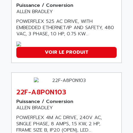
CNC ALPHA
AFAG
Puissance / Conversion
SMART TOUCH
ALLEN BRADLEY
AFDI
GP 70 SERIE
POWERFLEX 525 AC DRIVE, WITH
AFP PRODEL
PROVIT 5000
EMBEDDED ETHERNET/IP AND SAFETY, 480
AG ASSOCIATES
VAC, 3 PHASE, 1.0 HP, 0.75 KW...
S4-S4C
AGASTAT
SIAX
AGDE
VOIR LE PRODUIT
FESTO ELECTRONIC
AGE POWERBLOCK
PCS095
AGETEM
TOUCHVIEW
AGI
REDIPANEL
AGIE
RJ2
22F-A8P0N103
AGILENT
MULTI-SERVO
AGILENT TECHNOLOGIES
Puissance / Conversion
PCS
ALLEN BRADLEY
AGILER
RECTIVAR
AGP
POWERFLEX 4M AC DRIVE, 240V AC,
RECTIVAR 4 SERIE 641
SINGLE PHASE, 8 AMPS, 1.5 KW, 2 HP,
AGS
FRAME SIZE B, IP20 (OPEN), LED...
CONTROLLOGIX