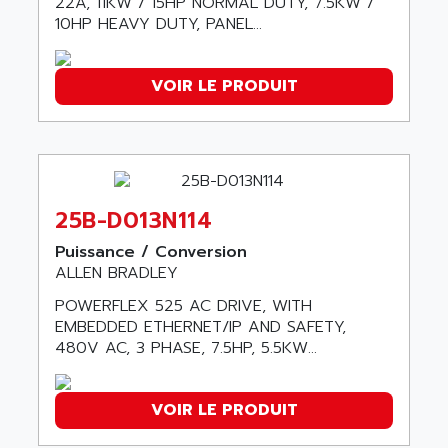
22A, 11KW / 15HP NORMAL DUTY, 7.5KW /
ALARMCOM
ATP
10HP HEAVY DUTY, PANEL...
ALCATEL
9300-SERIES
ALCATEL-LUCENT
8200-SERIES
VOIR LE PRODUIT
ALDES
SERIE 9000
ALES
SIMATIC ET200
ALFA PROGETTI
SERVOPACK
ALFA ROBOT
UNIDRIVE
ALFA ROMEO
25B-D013N114
FMV
ALFAA
Puissance / Conversion
DIGIDRIVE SE
ALFA-LAVAL
ALLEN BRADLEY
SIGMA II
ALFASISTEL
POWERFLEX 525 AC DRIVE, WITH
VERITRON
ALFATRONIX
EMBEDDED ETHERNET/IP AND SAFETY,
PANELVIEW
480V AC, 3 PHASE, 7.5HP, 5.5KW...
ALFONS HAAR
AXUMERIK
ALICAT SCIENTIFIC
PROVIT
VOIR LE PRODUIT
ALIZEA
GRADIPAK
ALL TERMINALS