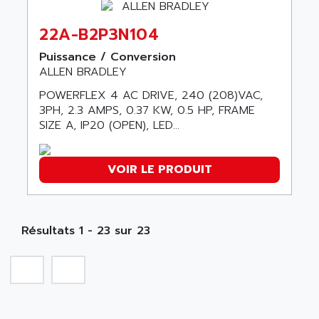
5000
ALX
SMC35
AMADA
22A-B2P3N104
SCALANCE
AMAN
Puissance / Conversion
SMC40
AMAREX
ALLEN BRADLEY
SCM50
AMAT
POWERFLEX 4 AC DRIVE, 240 (208)VAC,
BKD
3PH, 2.3 AMPS, 0.37 KW, 0.5 HP, FRAME
AMBERSIL
A16B
SIZE A, IP20 (OPEN), LED...
AMBRESIL
MIDIMASTER VECTOR
AMC
MIDIMASTER
VOIR LE PRODUIT
AMD
SMC200
AMDV
ADVANTYS TELEFAST
AMERICAN DYNAMICS
TELEFAST ABE7
Résultats 1 - 23 sur 23
AMERICAN MEGATRENDS
750
AMERICAN MICROSEMICONDUCTOR
AT
AMERICAN MICROSEMICONDUCTOR INC
AB2
AMERICAN SIGMA
TC2000
AMERICAN STD INC