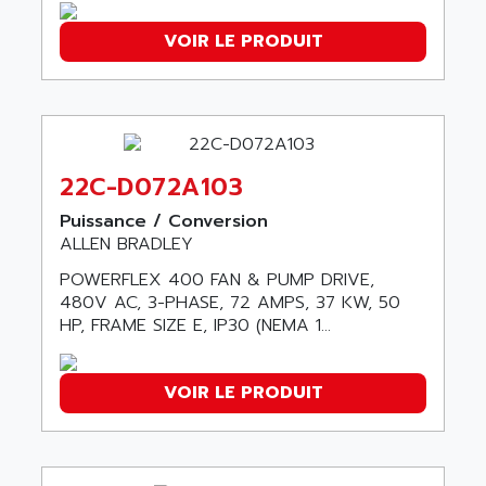
RAC
ALRITMA M
VOIR LE PRODUIT
PUSH BUTTON PANEL
ALRO
VT170
ALSPA
MENTOR II
ALSTEF
EEA
ALSTHOM
CD1-K
22C-D072A103
ALSTHOM ATLANTIQUE
SIMATIC MONITOR PANEL
ALSTHOM PARVEX
Puissance / Conversion
ACS
ALLEN BRADLEY
ALSTOM
LCD
ALTECH
POWERFLEX 400 FAN & PUMP DRIVE,
SBS
480V AC, 3-PHASE, 72 AMPS, 37 KW, 50
ALTER
HP, FRAME SIZE E, IP30 (NEMA 1...
ABS
ALTIVAR
PS316
ALTRAC AG
RPX
VOIR LE PRODUIT
ALTRONICS
PB100
ALTRONIX
PB 300 / PB 600
ALUTRON