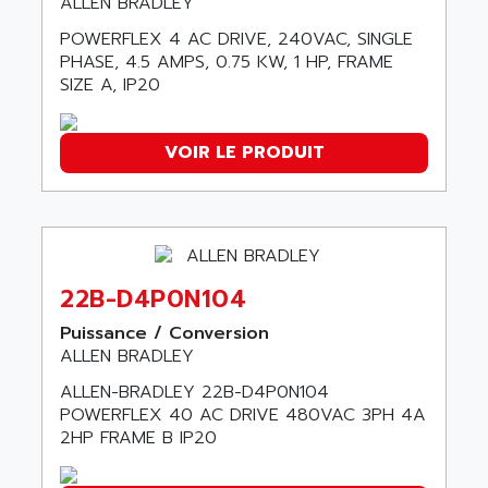
ALLEN BRADLEY
SMC 600
AC
POWERFLEX 4 AC DRIVE, 240VAC, SINGLE
SMC50 / SMC600
AC AUTOMATION
PHASE, 4.5 AMPS, 0.75 KW, 1 HP, FRAME
SMC 25 et SMC 35
SIZE A, IP20
AC SMARTMOTION
SMC25 et SMC35
ACARD
SMC25
ACB
VOIR LE PRODUIT
SMC
ACBEL
PB80
ACCES
PB400
ACCESS
WS SERIES
ACCROSSER
PB200
22B-D4P0N104
ACCU
TSX COMPACT
Puissance / Conversion
ACCUCELL
ALLEN BRADLEY
984 SERIE
ACCU-SORT SYSTEMS
SIMODRIVE
ALLEN-BRADLEY 22B-D4P0N104
ACCUTRONICS
POWERFLEX 40 AC DRIVE 480VAC 3PH 4A
TSX21
ACDC
2HP FRAME B IP20
C350
ACEDIS
15N