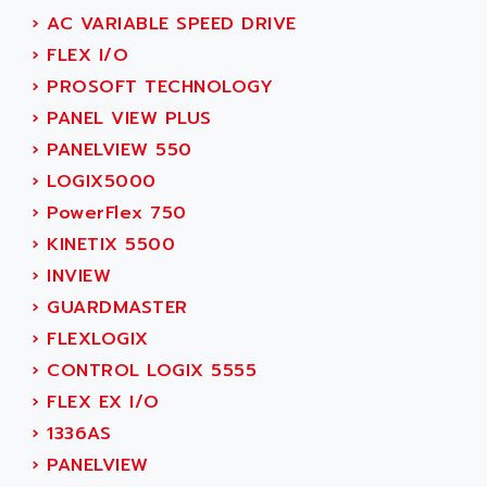
SIMATIC S5-95F
ANYBUS
›
AC VARIABLE SPEED DRIVE
NUM 1040
AOIP
›
FLEX I/O
wyse
AOR
›
PROSOFT TECHNOLOGY
DGN
APACER
›
PANEL VIEW PLUS
BULLETIN 160
APATOR
›
PANELVIEW 550
SIMATIC S5 101U
APC
›
LOGIX5000
FX SERIE
APE
›
PowerFlex 750
VEA
APELCO-CAREL
›
KINETIX 5500
CONTROL LOGIX
APELEC
›
INVIEW
VERSAMAX
APEM
›
GUARDMASTER
MAGIC
APEX
›
FLEXLOGIX
POSMO
APLEX TECHNOLOGY
›
CONTROL LOGIX 5555
SIMATIC TI505
APOTEKA
›
FLEX EX I/O
PMC 1000
APPA
›
1336AS
ACS400
APPARATEBAU HUNDSBACH
›
PANELVIEW
584S