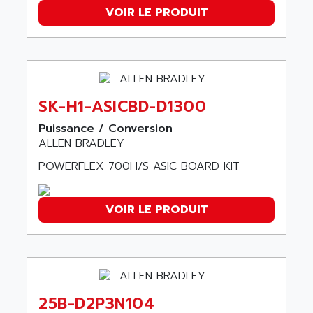
AEE
RECTIVAR 4
VOIR LE PRODUIT
AEEON
ALTIVAR 16
AEES
ALTIVAR 66
AEG
MICROMASTER
AEG MODICON
SQUARE D
AEL CRYSTALS
SK-H1-ASICBD-D1300
SY/MAX
AEM
Puissance / Conversion
ADVANTYS
AEP
ALLEN BRADLEY
APRIL 3000
AERMEC
POWERFLEX 700H/S ASIC BOARD KIT
VT5000
AERO - SHARP
VT3000
AEROBAR
VOIR LE PRODUIT
VT
AEROSEC INDUSTRIE
VSPA1
AEROTECH
FERROMATIK PMC 1000
AES
VT100
AESYS
LCA
25B-D2P3N104
AEV