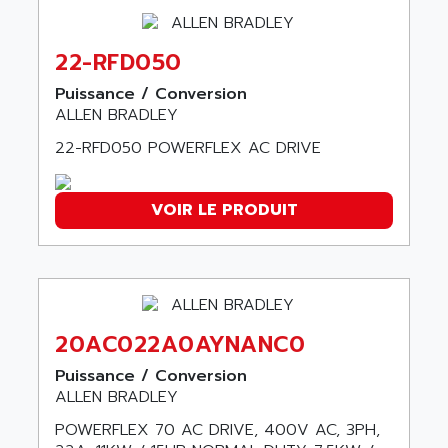
RJ3
AIRMAT
A03B
AIRPES
22-RFD050
ARGOLUX AS
AIRWELL
Puissance / Conversion
TSX 21
AISA
ALLEN BRADLEY
ALTISTART
AIXIA SYSTEMES
22-RFD050 POWERFLEX AC DRIVE
TEXT DISPLAY
AJC BATTERY
SIMATIC S5 115U
AJHUA TECHNOLOGY
SINUMERIK 840
VOIR LE PRODUIT
AJR DIFFUSION
SMTBD1
AK ELECTRONIQUE
SMT
AKA
SMTB
AKER
SMT-BSI
AKIM AG
20AC022A0AYNANC0
CPX37
AKKU
Puissance / Conversion
CE65
AKO
ALLEN BRADLEY
ROD 426
ALACATEL
POWERFLEX 70 AC DRIVE, 400V AC, 3PH,
SINUMERIK 840C