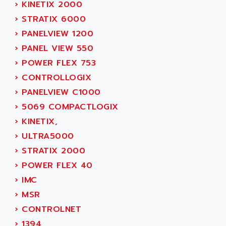
APPLE
›
KINETIX 2000
LEXIUM 15
APPLICOM
›
STRATIX 6000
SAFETY RELAY
APPLIED MATERIALS
›
PANELVIEW 1200
COMBIVERT F4
APPLIED ROBOTICS
›
PANEL VIEW 550
SÉRIE 1000
APRIL
›
POWER FLEX 753
AZM
APRIMATIC
›
CONTROLLOGIX
MDLL
APS
›
PANELVIEW C1000
PANELVIEW PLUS
APT
›
5069 COMPACTLOGIX
PANEL VIEW 550
APTOR
›
KINETIX,
SLC500
APV
›
ULTRA5000
S4-S4C-S4C+
APW
›
STRATIX 2000
RPX10
AQUA SMART
›
POWER FLEX 40
E-ME-T
AQUAFINE
›
IMC
MICROLOGIX
AQUALYSE
›
MSR
PNOZ
AQUAMED
›
CONTROLNET
ROTOVAR
AQUAMETRO
›
1394