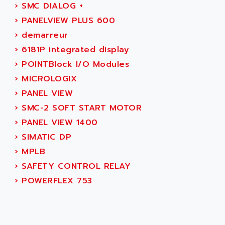
ARDETEM
›
SMC DIALOG +
LQ SERIE
ARDUCAM
›
PANELVIEW PLUS 600
530 SERIES
ARDUINO
›
demarreur
C170
AREVA
›
6181P integrated display
RESISTRON
ARGUS
›
POINTBlock I/O Modules
OP30/B
ARIA
›
MICROLOGIX
DNC
ARIC
›
PANEL VIEW
UD7000
ARICO
›
SMC-2 SOFT START MOTOR
PMC1000
ARIES
›
PANEL VIEW 1400
FLEX DRIVE
ARINC
›
SIMATIC DP
CEPR
ARIS
›
MPLB
FD-B SERIES
ARIS HERION
›
SAFETY CONTROL RELAY
ACS550
ARISTO
›
POWERFLEX 753
MAESTRO
ARISTON
J2-SUPER SERIES
ARITECH
VFD
ARIZONA