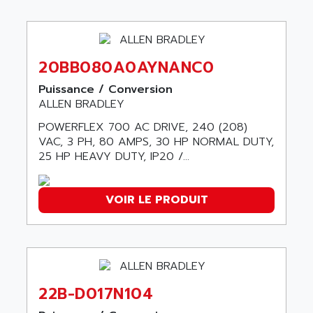
SIMATIC MP
ALLEGRO MICROSYSTEMS
MINI MAESTRO
ALLEN
NT3
ALLEN BRADLEY
20BB080A0AYNANC0
CYBER 4000
ALLEN CODIERGERATE GMBH
RPX30
Puissance / Conversion
ALLEN CODING SYSTEMS
ALLEN BRADLEY
SINUMERIK 820/
ALLEN SYSTEMS
POWERFLEX 700 AC DRIVE, 240 (208)
LOGO
ALLIANCE INSTRUMENTS
VAC, 3 PH, 80 AMPS, 30 HP NORMAL DUTY,
SIMATIC MULTIPANEL
25 HP HEAVY DUTY, IP20 /...
ALLIANCE MEMORY
CL200
ALLIED TELESIS
DIGIVEX
ALLIED TELESYN
VOIR LE PRODUIT
PWE
ALLIED VISION
CL300
ALLIGATOR
SIMOVERT MASTERDRIVES
ALLISON
C100
ALLISON TRANSMISSION
22B-D017N104
OP35
ALM
SIMATIC TP