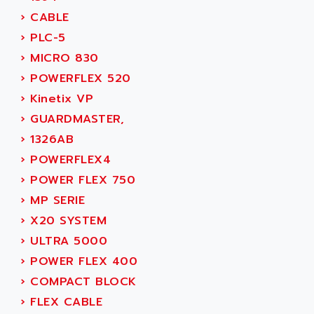
AS-I
AQUASET
›
CABLE
507
ARAG
›
PLC-5
PANELVIEW 1200
ARBO
›
MICRO 830
MDLQ
ARBOR
›
POWERFLEX 520
GP2000 Series
ARBURG
›
Kinetix VP
TSX17
ARC MACHINES
›
GUARDMASTER,
1060
ARC MODENA
›
1326AB
VECTOR DRIVE
ARCEL
›
POWERFLEX4
ALPHA
ARCNET
›
POWER FLEX 750
SM SERIE
ARCOL
›
MP SERIE
SIMATIC S7-200
ARCOLECTRIC
›
X20 SYSTEM
MODICON QUANTUM
ARCOTRONICS
›
ULTRA 5000
GENIUS
ARCTIC COOLING
›
POWER FLEX 400
A SERIES
ARDAMEL LHOMARGY
›
COMPACT BLOCK
MDLU
ARDATEM
›
FLEX CABLE
UAC