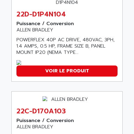
SIMOREG
ACT KERN
SINUMERIK 800
22D-D1P4N104
ACTIA
SINUMERIK 810
Puissance / Conversion
ACTIOMTECH
PREMIUM
ALLEN BRADLEY
ACTION PAK
PREVENTA
POWERFLEX 40P AC DRIVE, 480VAC, 3PH,
ACTIVA MULLER
1.4 AMPS, 0.5 HP, FRAME SIZE B, PANEL
TWIDO
ACTIVE HUB
MOUNT IP20 (NEMA TYPE...
NANO
ACTIVIB
PCMCIA CARD
ACTRONIC
VOIR LE PRODUIT
TFTX
ACU-RITE
SIMATIC S7-300
ACU-TIME
TDM
ACX ADAP TORR
DIAX 2
ADA
TVM
22C-D170A103
ADAC
KDV
ADAFRUIT
Puissance / Conversion
KVR
ALLEN BRADLEY
ADAM
TVD