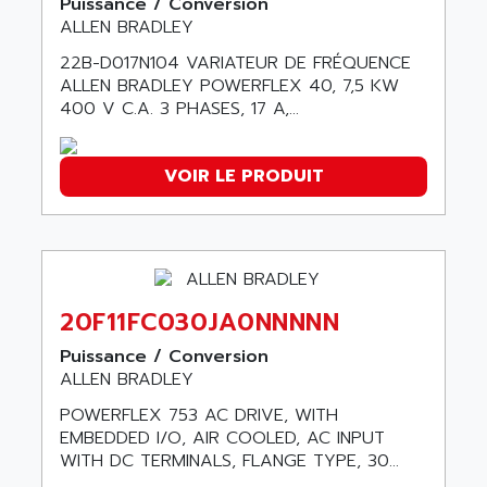
Puissance / Conversion
ALMA
ALLEN BRADLEY
BT
ALMCO KLEENTEC
PANEL PLUS 600
22B-D017N104 VARIATEUR DE FRÉQUENCE
ALPES DEIS
ALLEN BRADLEY POWERFLEX 40, 7,5 KW
PSS
ALPES TECNOLOGIE
400 V C.A. 3 PHASES, 17 A,...
DIGIFAS
ALPHA
TC1028
ALPHA GETRIEBEBAU
VOIR LE PRODUIT
MICROCOR
ALPHA LAVAL
DIXIT
ALPHA SOLWAY
PYRAMID
ALPHA VUOTO
ADMIRAL
ALPHA WIRE
S3C
20F11FC030JA0NNNNN
ALPHAGEAR
4900
Puissance / Conversion
ALPHEE
MV1000
ALLEN BRADLEY
ALPINE
650 SERIE
POWERFLEX 753 AC DRIVE, WITH
ALPS
EMBEDDED I/O, AIR COOLED, AC INPUT
ALPHA SVM
ALPSITEC
WITH DC TERMINALS, FLANGE TYPE, 30...
FRENIC
ALR