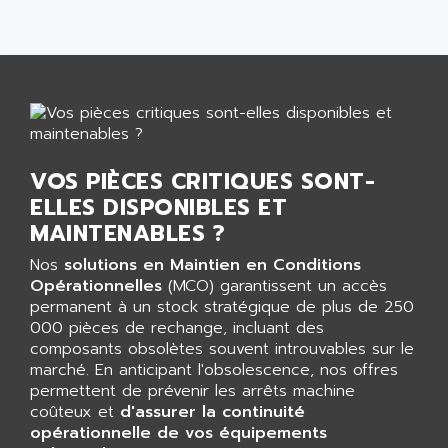
TFS
ARL
LFL
ARNATRONIC
ALTIVAR 58
ARO
KRC2
AROLIT-PLASTIC
ABR7
ARPEGE
VR1B
ARPS
VOS PIÈCES CRITIQUES SONT-
MDLD
ARROW PNEUMATIC
ELLES DISPONIBLES ET
MENTOR 2
ARSEFRAM
MAINTENABLES ?
KRC1
ARSILICII
Nos
solutions en Maintien en Conditions
MULTICONTROL
ARSOFT
Opérationnelles
(MCO) garantissent un accès
SYSDRIVE
permanent à un stock stratégique de plus de 250
ART
000 pièces de rechange, incluant des
ACI
ARTECHE
composants obsolètes souvent introuvables sur le
ACOPOS
marché. En anticipant l'obsolescence, nos offres
ARTECHNIC
760
permettent de prévenir les arrêts machine
ARTESYN
coûteux et
d'assurer la continuité
TESYS
ARTESYN EMBEDDED TECHNOLOGIES
opérationnelle de vos équipements
BUG