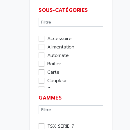
SOUS-CATÉGORIES
Accessoire
Alimentation
Automate
Boitier
Carte
Coupleur
Cpu
GAMMES
Ecran
Entrée / Sortie
Memoire
Module Métier
TSX SERIE 7