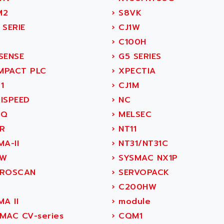
M2
›
S8VK
 SERIE
›
CJ1W
›
C100H
SENSE
›
G5 SERIES
PACT PLC
›
XPECTIA
1
›
CJ1M
ISPEED
›
NC
5Q
›
MELSEC
R
›
NT11
A-II
›
NT31/NT31C
1W
›
SYSMAC NX1P
ROSCAN
›
SERVOPACK
›
C200HW
A II
›
module
MAC CV-series
›
CQM1