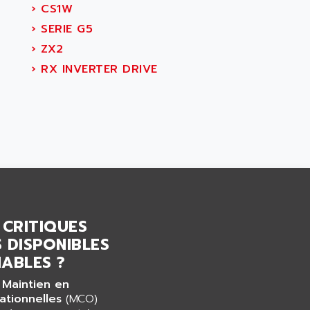
›
CS1W
›
SERIE G5
›
ZX2
›
RX INVERTER DRIVE
 CRITIQUES
 DISPONIBLES
ABLES ?
 Maintien en
ationnelles
(MCO)