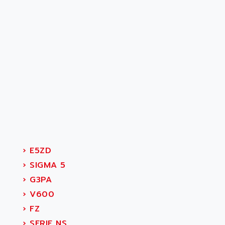
›
E5ZD
›
SIGMA 5
›
G3PA
›
V600
›
FZ
›
SERIE NS