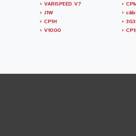
ABS SYSTEM
›
VARISPEED V7
›
CPM
SMC600
ABSOCODER
›
J1W
›
câb
SMC25 et SMC 35
ABUS
›
CP1H
›
3G3
SMC 50 / SMC 600
ABUS ELECTRONIC
›
V1000
›
CP1
SMC 600
AC
SMC50 / SMC600
AC AUTOMATION
SMC 25 et SMC 35
AC SMARTMOTION
SMC25 et SMC35
ACARD
SMC25
ACB
SMC
ACBEL
PB80
ACCES
PB400
ACCESS
WS SERIES
ACCROSSER
PB200
ACCU
TSX COMPACT
ACCUCELL
984 SERIE
ACCU-SORT SYSTEMS