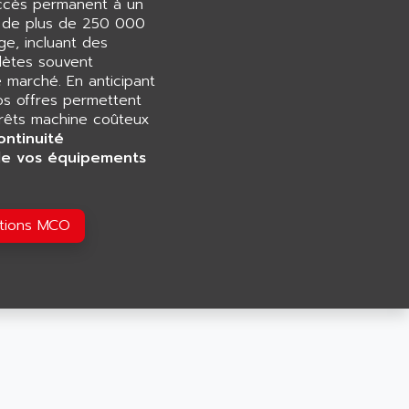
accès permanent à un
e de plus de 250 000
e, incluant des
ètes souvent
e marché. En anticipant
os offres permettent
rrêts machine coûteux
ontinuité
de vos équipements
utions MCO