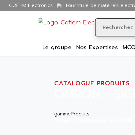
COFIEM Electronics
Fourniture de matériels électr
Le groupe
Nos Expertises
MCO
CATALOGUE PRODUITS
OMRON - SIG
gammeProduits
Home
Catalogue produits