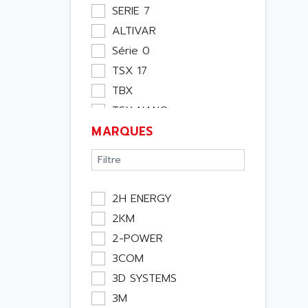
Moteur
SERIE 7
Pupitre Opérateur
ALTIVAR
Rack
Série 0
Etude
TSX 17
Software
TBX
Variateur
TSX NANO
Actif
MARQUES
TSX PREMIUM
Affichage
ASI
Consommable
APRIL 5000
Electromecanique /
XUD
Energie
2H ENERGY
TSX MICRO
Optoélectronique
2KM
MAGELIS
Passif
2-POWER
TCCX
Bureau
3COM
CCX17
Emballage
3D SYSTEMS
TELEFAST
Informatique
3M