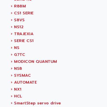
›
R88M
›
CS1 SERIE
›
S8VS
›
NS12
›
TRAJEXIA
›
SERIE CS1
›
NS
›
G7TC
›
MODICON QUANTUM
›
NS8
›
SYSMAC
›
AUTOMATE
›
NX1
›
HCL
›
SmartStep servo drive