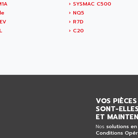
1A
›
SYSMAC C500
le
›
NQ5
EV
›
R7D
L
›
C20
VOS PIÈCES
SONT-ELLES
ET MAINTEN
Nos
solutions en
Conditions Opér