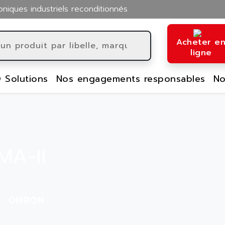
oniques industriels reconditionnés
Acheter e
ligne
 Solutions
Nos engagements responsables
No
MA-II
OMRON