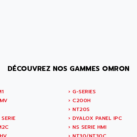
DÉCOUVREZ NOS GAMMES OMRON
1
›
G-SERIES
MV
›
C200H
›
NT20S
 SERIE
›
DYALOX PANEL IPC
M2C
›
NS SERIE HMI
HV
›
NT30/NT30C