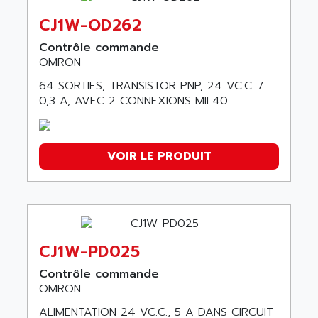
câble
CJ1W-OD262
3G3HV
Contrôle commande
WJ200
OMRON
SYSMAC CS1
64 SORTIES, TRANSISTOR PNP, 24 VC.C. /
GT1
0,3 A, AVEC 2 CONNEXIONS MIL40
HCL
BARRIERE IMMATERIELLE
S8VM
VOIR LE PRODUIT
SYSMAC C500
CJ1W-PD025
Contrôle commande
OMRON
ALIMENTATION 24 VC.C., 5 A DANS CIRCUIT