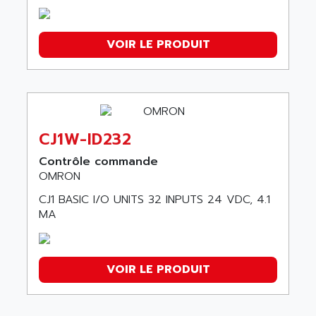
NA
CJ SERIES
NT21
VOIR LE PRODUIT
NT11S
CQM1
CJ1M
NS8
NT20S
CJ1W-ID232
CPM2A
Contrôle commande
NT631C
OMRON
C1000H
CJ1 BASIC I/O UNITS 32 INPUTS 24 VDC, 4.1
MA
SYSMAC CV-series
CV 5000 SERIE
C200HW
VOIR LE PRODUIT
SYSMAC C20
Varispeed E7