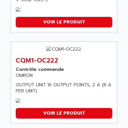
NQ3
F150
FZ
VOIR LE PRODUIT
XPECTIA
Compact Remote I/O Terminals
ZX2
SERIE NS
CQM1-OC222
SERIE FZ
SIGMA-II
Contrôle commande
OMRON
K3000
OUTPUT UNIT 16 OUTPUT POINTS, 2 A (8 A
JX
PER UNIT).
NS10
NX
WD
VOIR LE PRODUIT
E5CX
CJ1W SERIES