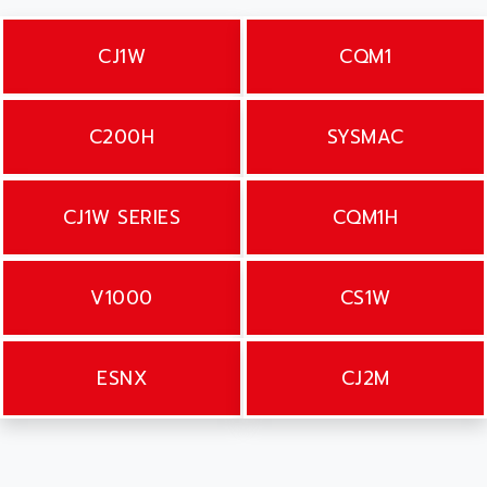
CJ1W
CQM1
C200H
SYSMAC
CJ1W SERIES
CQM1H
V1000
CS1W
ESNX
CJ2M