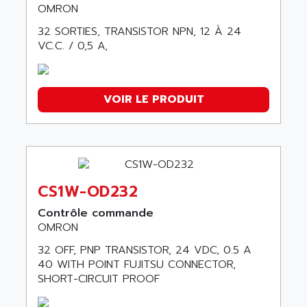
OMRON
R7M
32 SORTIES, TRANSISTOR NPN, 12 À 24
J1000
VC.C. / 0,5 A,
3G3FV
VARISPEED F7
E6C2
VOIR LE PRODUIT
V600
SmartStep
SMARTSLICE
CPM2
CS1W-OD232
HMI
SGDH
Contrôle commande
OMRON
C40H
32 OFF, PNP TRANSISTOR, 24 VDC, 0.5 A
TRAJEXIA
40 WITH POINT FUJITSU CONNECTOR,
MX2
SHORT-CIRCUIT PROOF
COMPACT PLC