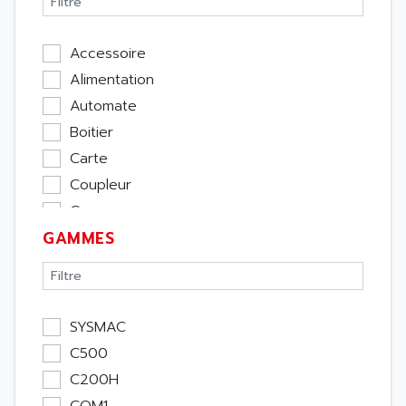
Accessoire
Alimentation
Automate
Boitier
Carte
Coupleur
Cpu
GAMMES
Ecran
Entrée / Sortie
Memoire
Module Métier
SYSMAC
Moteur
C500
Pupitre Opérateur
C200H
Rack