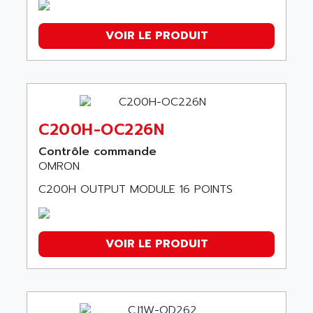
G3PA
VOIR LE PRODUIT
E3X SERIE
3G3EV
MECHATROLINK-II
Série CPM2C
Series eCobra-600-Spare Parts
C200H-OC226N
E3G SERIE
Contrôle commande
DYALOX PANEL IPC
OMRON
J1W
C200H OUTPUT MODULE 16 POINTS
SERVOPACK
SERIE G5
ZEN
VOIR LE PRODUIT
A1000 SERIE
NX SERIES
SERIE G