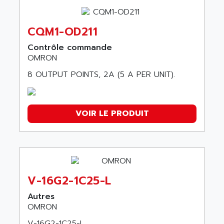
SGMSH
CJ
CQM1-OD211
MOTEUR
Contrôle commande
YASKAWA
OMRON
module
8 OUTPUT POINTS, 2A (5 A PER UNIT).
DEVICENET
SERIE CS1
H8PS
VOIR LE PRODUIT
FT210
NT620
G7TC
3G3JX
V-16G2-1C25-L
NB SERIE
Autres
CP1W
OMRON
NA5
V-16G2-1C25-L