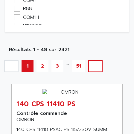
CQM1
Etude
R88
Software
CQM1H
Variateur
NT620C
Actif
CQM1H
Affichage
SYSDRIVE
Consommable
Résultats 1 - 48 sur 2421
MELSEC
Electromecanique / Energie
NT31/NT31C
...
Optoélectronique
1
2
3
51
NT30/NT30C
Passif
NT600
Bureau
NT3
Emballage
3G2 Series
Informatique
140 CPS 11410 PS
C20
Pc
CPM1
Contrôle commande
Outillage
OMRON
CJ1W
Robot
140 CPS 11410 PSAC PS 115/230V SUMM
NC