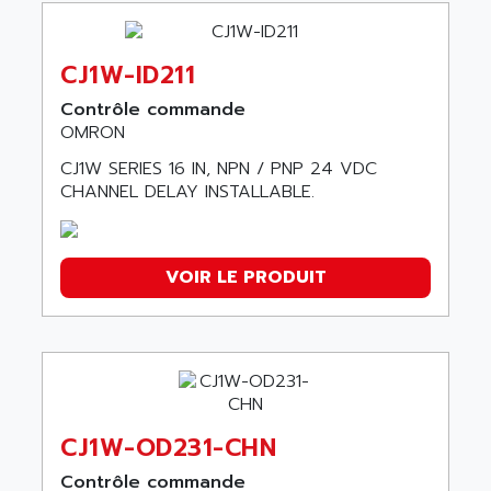
CVM1
3G3MV
NS5
CJ1W-ID211
CIMR
Contrôle commande
CS1 SERIE
OMRON
3G3XV
CJ1W SERIES 16 IN, NPN / PNP 24 VDC
CHANNEL DELAY INSTALLABLE.
3G3JV
NT11
XTRADRIVE
VOIR LE PRODUIT
VS mini J7
G72C
SIGMA II
V1000
GRT1
CJ1W-OD231-CHN
CJ2M
NS12
Contrôle commande