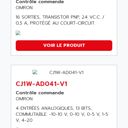
Contrôle commande
CP1L
OMRON
CP1E
16 SORTIES, TRANSISTOR PNP, 24 VC.C. /
OSISENSE
0,5 A, PROTÉGÉ AU COURT-CIRCUIT.
EJ1
ESNX
MECHATROLINK II
VOIR LE PRODUIT
G9SP
SYSMAC NX1P
SERVO DRIVE 1S
G5 SERIES
CJ1W-AD041-V1
G-SERIES
Contrôle commande
MODICON QUANTUM
OMRON
NX1
4 ENTRÉES ANALOGIQUES, 13 BITS,
R88D
COMMUTABLE: -10-10 V, 0-10 V, 0-5 V, 1-5
NS
V, 4-20
S8VS