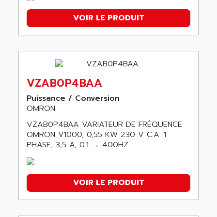
CPM1A
CPM2C
VOIR LE PRODUIT
3G3 SERIE
CS1W
SMARTSTEP A
XVS400
VZAB0P4BAA
AUTOMATE
Puissance / Conversion
R7D
OMRON
VARISPEED
VZAB0P4BAA VARIATEUR DE FRÉQUENCE
SmartStep servo drive
OMRON V1000, 0,55 KW 230 V C.A. 1
VARIATEUR
PHASE, 3,5 A, 0.1 → 400HZ
CP1H
C100H
VOIR LE PRODUIT
CPL1
R88M
NQ5