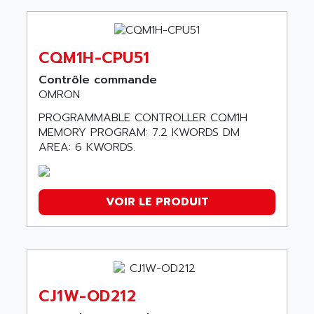
NJS SERIE
MICROSCAN
CQM1H-CPU51
DyaloX Box IPC
VARISPEED V7
Contrôle commande
OMRON
SMARTSTEP SERVO MOTORS
PROGRAMMABLE CONTROLLER CQM1H
RX INVERTER DRIVE
MEMORY PROGRAM: 7.2 KWORDS DM
NB5Q
AREA: 6 KWORDS.
CP1W EXPANSION UNITS
S8VK
E5ZD
VOIR LE PRODUIT
NS SERIE HMI
ACCURAX G5
NT2S
CPM2C-S
CJ1W-OD212
SIGMA 5