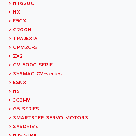
›
NT620C
SMC50 / SMC600
AC AUTOMATION
›
NX
SMC 25 et SMC 35
AC SMARTMOTION
›
E5CX
SMC25 et SMC35
ACARD
›
C200H
SMC25
ACB
›
TRAJEXIA
SMC
ACBEL
›
CPM2C-S
PB80
ACCES
›
ZX2
PB400
ACCESS
›
CV 5000 SERIE
WS SERIES
ACCROSSER
›
SYSMAC CV-series
PB200
ACCU
›
ESNX
TSX COMPACT
ACCUCELL
›
NS
984 SERIE
ACCU-SORT SYSTEMS
›
3G3MV
SIMODRIVE
ACCUTRONICS
›
G5 SERIES
TSX21
ACDC
›
SMARTSTEP SERVO MOTORS
C350
ACEDIS
›
SYSDRIVE
15N
ACER
›
NJS SERIE