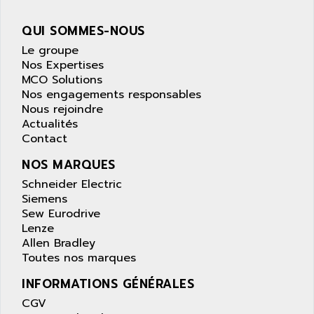
NUM 1040
AOIP
QUI SOMMES-NOUS
wyse
AOR
Le groupe
DGN
APACER
Nos Expertises
BULLETIN 160
APATOR
MCO Solutions
SIMATIC S5 101U
Nos engagements responsables
APC
Nous rejoindre
FX SERIE
APE
Actualités
VEA
Contact
APELCO-CAREL
CONTROL LOGIX
APELEC
NOS MARQUES
VERSAMAX
APEM
Schneider Electric
MAGIC
Siemens
APEX
POSMO
Sew Eurodrive
APLEX TECHNOLOGY
Lenze
SIMATIC TI505
APOTEKA
Allen Bradley
PMC 1000
Toutes nos marques
APPA
ACS400
APPARATEBAU HUNDSBACH
INFORMATIONS GÉNÉRALES
584S
APPLE
CGV