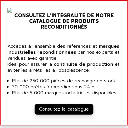
A03B
AIRPES
ARGOLUX AS
CONSULTEZ L’INTÉGRALITÉ DE NOTRE
AIRWELL
TSX 21
CATALOGUE DE PRODUITS
AISA
RECONDITIONNÉS
ALTISTART
AIXIA SYSTEMES
TEXT DISPLAY
AJC BATTERY
SIMATIC S5 115U
Accédez à l’ensemble des références et
marques
AJHUA TECHNOLOGY
industrielles reconditionnées
par nos experts et
SINUMERIK 840
AJR DIFFUSION
vendues avec garantie.
SMTBD1
Idéal pour assurer la
continuité de production
et
AK ELECTRONIQUE
éviter les arrêts liés à l’obsolescence.
SMT
AKA
SMTB
Plus de 250 000 pièces de rechange en stock
AKER
30 000 prêtes à expédier sous 24 h
SMT-BSI
AKIM AG
Plus de 5 000 marques industrielles disponibles
CPX37
AKKU
CE65
AKO
Consultez le catalogue
ROD 426
ALACATEL
SINUMERIK 840C
ALARMCOM