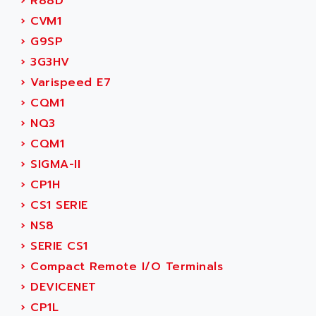
›
R88D
SERVO DRIVE
ADAMEL
›
CVM1
AC MAINSPINDLE
ADANI PSC
›
G9SP
KDA
ADAPTATER
›
3G3HV
KDS
ADAPTATIVE
›
Varispeed E7
TDA
ADAPTEC
›
CQM1
BUM
ADAPTORR
›
NQ3
BUS
ADAS
›
CQM1
DIAX 04
ADC AUTOMATICA
›
SIGMA-II
DIAX 4
ADDA
›
CP1H
cms3
ADDER
›
CS1 SERIE
CMS
ADDI DATA
›
NS8
PARVEX
ADEL SYSTEM
›
SERIE CS1
AMS
ADEPT
›
Compact Remote I/O Terminals
R6TXB
ADEPT TECHNOLOGY
›
DEVICENET
MOVIDYN
ADES
›
CP1L
MOVITRAC