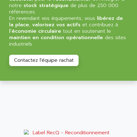
ALLEGRO MICROSYSTEMS
notre
MINI MAESTRO
stock stratégique
de plus de 250 000
ALLEN
références.
NT3
ALLEN BRADLEY
En revendant vos équipements, vous
libérez de
CYBER 4000
la place
,
valorisez vos actifs
et contribuez à
ALLEN CODIERGERATE GMBH
l’économie circulaire
tout en soutenant le
RPX30
ALLEN CODING SYSTEMS
maintien en condition opérationnelle
des sites
SINUMERIK 820/
industriels.
ALLEN SYSTEMS
LOGO
ALLIANCE INSTRUMENTS
SIMATIC MULTIPANEL
Contactez l'équipe rachat
ALLIANCE MEMORY
CL200
ALLIED TELESIS
DIGIVEX
ALLIED TELESYN
PWE
ALLIED VISION
CL300
ALLIGATOR
SIMOVERT MASTERDRIVES
ALLISON
C100
ALLISON TRANSMISSION
OP35
ALM
SIMATIC TP
ALMA