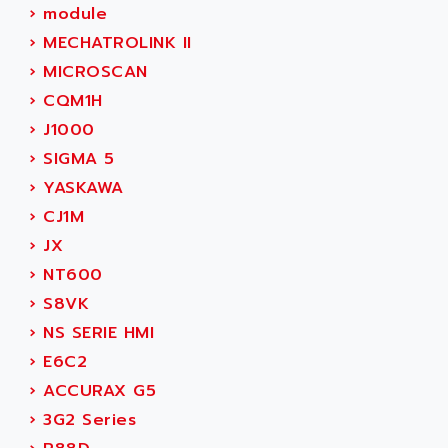
ACT KERN
›
module
SINUMERIK 800
ACTIA
›
MECHATROLINK II
SINUMERIK 810
ACTIOMTECH
›
MICROSCAN
PREMIUM
ACTION PAK
›
CQM1H
PREVENTA
ACTIVA MULLER
›
J1000
TWIDO
ACTIVE HUB
›
SIGMA 5
NANO
ACTIVIB
›
YASKAWA
PCMCIA CARD
ACTRONIC
›
CJ1M
TFTX
ACU-RITE
›
JX
SIMATIC S7-300
ACU-TIME
›
NT600
TDM
ACX ADAP TORR
›
S8VK
DIAX 2
ADA
›
NS SERIE HMI
TVM
ADAC
›
E6C2
KDV
ADAFRUIT
›
ACCURAX G5
KVR
ADAM
›
3G2 Series
TVD
ADAMCZEWSKI