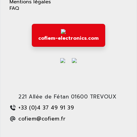
LEXIUM 15
Mentions légales
APPLICOM
FAQ
SAFETY RELAY
APPLIED MATERIALS
COMBIVERT F4
APPLIED ROBOTICS
SÉRIE 1000
APRIL
AZM
cofiem-electronics.com
APRIMATIC
MDLL
APS
PANELVIEW PLUS
APT
PANEL VIEW 550
APTOR
SLC500
APV
S4-S4C-S4C+
APW
RPX10
AQUA SMART
221 Allée de Fétan 01600 TREVOUX
E-ME-T
AQUAFINE
MICROLOGIX
+33 (0)4 37 49 91 39
AQUALYSE
PNOZ
cofiem@cofiem.fr
AQUAMED
ROTOVAR
AQUAMETRO
AS-I