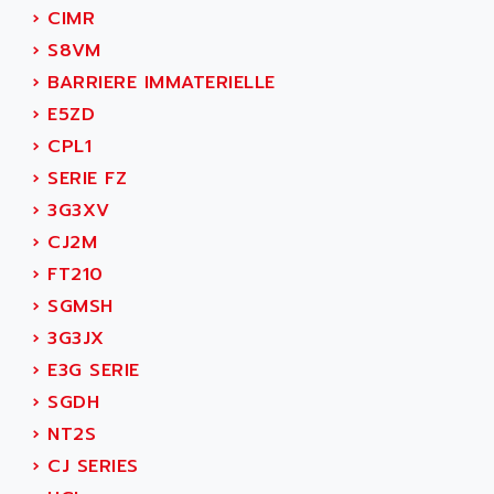
ADETEC
›
CIMR
LEXIUM
ADISCOM
›
S8VM
SERVVODYN
ADITEC
›
BARRIERE IMMATERIELLE
SERVODYN
ADL
›
E5ZD
SE50
ADL EUROTECH
›
CPL1
LTD12
ADLEE POWERTRONIC
›
SERIE FZ
MDLA
ADLINK
›
3G3XV
MDLS
ADLINK TECHNOLOGY
›
CJ2M
ACMD2
ADM ELECTRONIC
›
FT210
ACM
ADMV
›
SGMSH
PLS514
ADN
›
3G3JX
PLS510
ADN PESAGE
›
E3G SERIE
PLS508
ADTECH POWER INC
›
SGDH
SERVOSTAR
ADV
›
NT2S
AC FEED MOTOR
ADVANCE
›
CJ SERIES
SIMODRIVE 611
ADVANCE HIVOLT