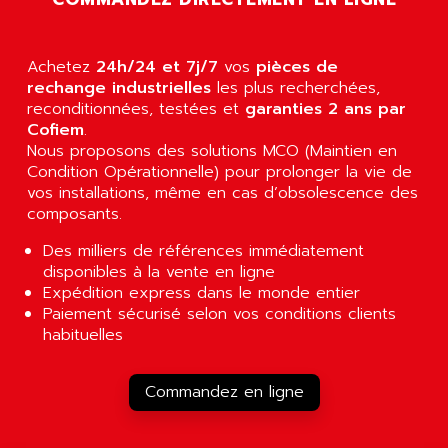
AGTATEC AG
SLC 500
AGUT
COMPACTLOGIX
Achetez
24h/24 et 7j/7
vos
pièces de
AHEAD SYSTEMS
FLEX I/O
rechange industrielles
les plus recherchées,
AHLBERG ELECTRONICS
reconditionnées, testées et
garanties 2 ans par
MICROLOGIX 1200
AIP SYSTEMES
Cofiem
.
PANELVIEW 1000
Nous proposons des solutions MCO (Maintien en
AIR
Condition Opérationnelle) pour prolonger la vie de
NT620C
AIR ET PULVERISATION
vos installations, même en cas d’obsolescence des
SIMATIC S5-101
composants.
AIR LIQUIDE
SIMATIC TOUCH PANEL
AIR SYSTEMS
Des milliers de références immédiatement
S900 II
disponibles à la vente en ligne
AIR WORTHINGTON CREYSSENSAC
S900
Expédition express dans le monde entier
AIRBUS
Paiement sécurisé selon vos conditions clients
PHASEO
AIRCOM
habituelles
SIMATIC-S5
AIRELEC
SIMATIC FIELD PG
AIRMASTER R1
Commandez en ligne
LOGO!
AIRMASTER R1HMI
RJ3
AIRMAT