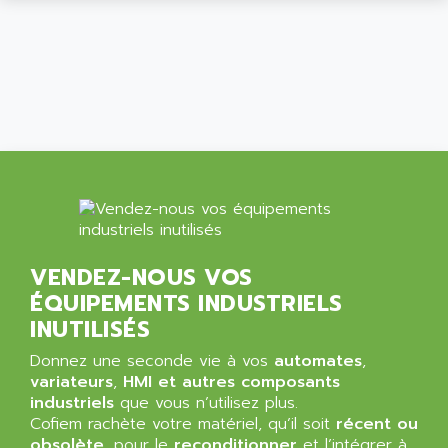
ATP
ALCATEL
9300-SERIES
ALCATEL-LUCENT
8200-SERIES
ALDES
SERIE 9000
ALES
SIMATIC ET200
ALFA PROGETTI
SERVOPACK
ALFA ROBOT
UNIDRIVE
ALFA ROMEO
FMV
ALFAA
DIGIDRIVE SE
ALFA-LAVAL
SIGMA II
VENDEZ-NOUS VOS
ALFASISTEL
VERITRON
ÉQUIPEMENTS INDUSTRIELS
ALFATRONIX
PANELVIEW
INUTILISÉS
ALFONS HAAR
AXUMERIK
Donnez une seconde vie à vos
automates
,
ALICAT SCIENTIFIC
PROVIT
variateurs
,
HMI et autres composants
ALIZEA
industriels
que vous n’utilisez plus.
GRADIPAK
ALL TERMINALS
Cofiem rachète votre matériel, qu’il soit
récent ou
SIMATIC MP
obsolète
, pour le
reconditionner
et l’intégrer à