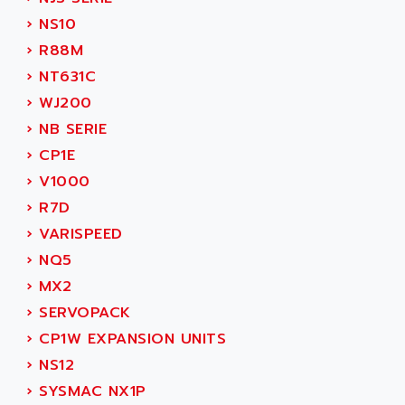
PB15
ACERIME
›
NS10
C200
ACI ALPHANUMERIQUE
›
R88M
SMC500
ACIM JOUANIN
›
NT631C
SMC200 / 500
ACINDUCTO
›
WJ200
PLC-5
ACKSYS
›
NB SERIE
NC
ACMA
›
CP1E
SYSMAC
ACOBAL
›
V1000
SERVO MOTOR
ACOMEL
›
R7D
PERMANENT MAGNET MOTOR
ACOOL
›
VARISPEED
BPH
ACOPIAN
›
NQ5
MASAP
ACOPOS
›
MX2
BSM SERIE
ACQUIDUC
›
SERVOPACK
SIMODRIVE 210
ACROMAG
›
CP1W EXPANSION UNITS
SIMODRIVE 610
ACS
›
NS12
SIMODRIVE 650
ACS MOTION CONTROL
›
SYSMAC NX1P
SIMOREG