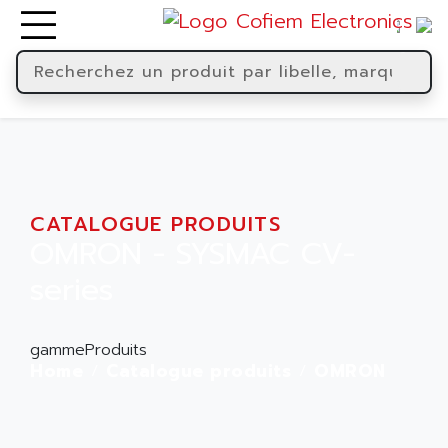
CATALOGUE PRODUITS
OMRON - SYSMAC CV-
series
gammeProduits
Home
Catalogue produits
OMRON