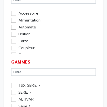
Accessoire
Alimentation
Automate
Boitier
Carte
Coupleur
Cpu
GAMMES
Ecran
Entrée / Sortie
Memoire
Module Métier
TSX SERIE 7
Moteur
SERIE 7
Pupitre Opérateur
ALTIVAR
Rack
Série 0