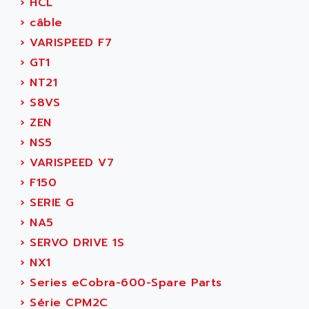
›
HCL
TSX MOMENTUM
ADVANCE TAPES
›
câble
NUM 1060
ADVANCED ENERGY
›
VARISPEED F7
NUM 760
ADVANCED MICRO DEVICES
›
GT1
NUM 750/760
ADVANCED MOTION CONTROLS
›
NT21
NUM750
ADVANCED POWER TECHNOLOGY
›
S8VS
NUM750 / NUM760
ADVANCED UV
›
ZEN
NUM 750
ADVANTEC
›
NS5
ULTRA SERIES
ADVANTECH
›
VARISPEED V7
IPC
ADVANTYS FTM
›
F150
INDUCTEL
ADWIN
›
SERIE G
C500
AE
›
NA5
C200H
AE&T
›
SERVO DRIVE 1S
CQM1
AEC
›
NX1
R88
AECO
›
Series eCobra-600-Spare Parts
CQM1H
AEE
›
Série CPM2C
RECTIVAR 4