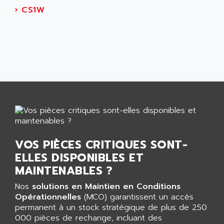
AEEON
›
CS1W
ALTIVAR 16
AEES
ALTIVAR 66
AEG
MICROMASTER
AEG MODICON
SQUARE D
AEL CRYSTALS
SY/MAX
AEM
ADVANTYS
AEP
APRIL 3000
AERMEC
VT5000
AERO - SHARP
VT3000
AEROBAR
VOS PIÈCES CRITIQUES SONT-
VT
AEROSEC INDUSTRIE
ELLES DISPONIBLES ET
VSPA1
AEROTECH
MAINTENABLES ?
FERROMATIK PMC 1000
AES
Nos
solutions en Maintien en Conditions
VT100
AESYS
Opérationnelles
(MCO) garantissent un accès
LCA
AEV
permanent à un stock stratégique de plus de 250
CNC ALPHA
000 pièces de rechange, incluant des
AFAG