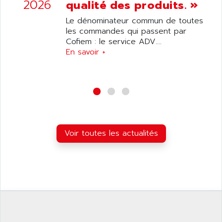
2026
qualité des produits. »
ANELEC
DIAS
ANILAM
Le dénominateur commun de toutes
SMTBSI
les commandes qui passent par
ANIME
Cofiem : le service ADV....
MP
ANIOS
En savoir +
SIMATIC PC
ANKAM
DPH
ANKER
STATOVAR
ANRITSU
UCD
ANS
SINUMERIK 820
ANSALDO
SIMOREG K
Voir toutes les actualités
ANSELL
ALIMENTATION
ANSMANN
IRT
ANSYCO
DIGIPLAN
ANTEC
TPD32
ANTEK INSTRUMENTS
ZELIO
ANUVA TECHNOLOGIES
SIMATIC S5-95F
ANYBUS