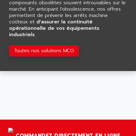
composants obsolètes souvent introuvables sur le
SMART TOUCH
AFDI
marché. En anticipant l'obsolescence, nos offres
GP 70 SERIE
permettent de prévenir les arrêts machine
AFP PRODEL
PROVIT 5000
coûteux et
d'assurer la continuité
AG ASSOCIATES
opérationnelle de vos équipements
S4-S4C
AGASTAT
industriels
.
SIAX
AGDE
FESTO ELECTRONIC
Toutes nos solutions MCO
AGE POWERBLOCK
PCS095
AGETEM
TOUCHVIEW
AGI
REDIPANEL
AGIE
RJ2
AGILENT
MULTI-SERVO
AGILENT TECHNOLOGIES
PCS
AGILER
RECTIVAR
AGP
RECTIVAR 4 SERIE 641
AGS
CONTROLLOGIX
AGTATAC
COMMANDEZ DIRECTEMENT EN LIGNE
plc5