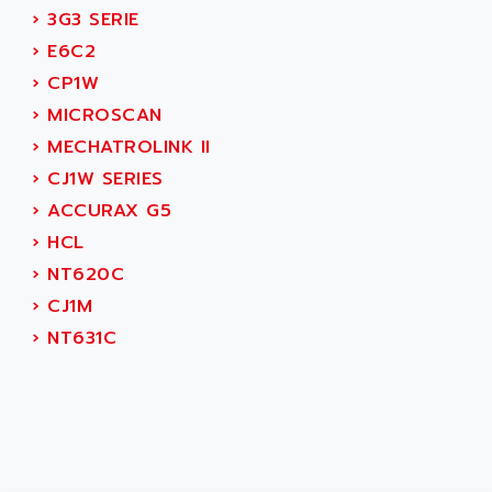
AEES
›
3G3 SERIE
ALTIVAR 66
AEG
›
E6C2
MICROMASTER
AEG MODICON
›
CP1W
SQUARE D
AEL CRYSTALS
›
MICROSCAN
SY/MAX
AEM
›
MECHATROLINK II
ADVANTYS
AEP
›
CJ1W SERIES
APRIL 3000
AERMEC
›
ACCURAX G5
VT5000
AERO - SHARP
›
HCL
VT3000
AEROBAR
›
NT620C
VT
AEROSEC INDUSTRIE
›
CJ1M
VSPA1
AEROTECH
›
NT631C
FERROMATIK PMC 1000
AES
VT100
AESYS
LCA
AEV
CNC ALPHA
AFAG
SMART TOUCH
AFDI