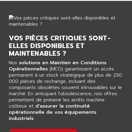
GP 70 SERIE
AFP PRODEL
PROVIT 5000
AG ASSOCIATES
S4-S4C
AGASTAT
SIAX
AGDE
FESTO ELECTRONIC
VOS PIÈCES CRITIQUES SONT-
AGE POWERBLOCK
PCS095
ELLES DISPONIBLES ET
AGETEM
MAINTENABLES ?
TOUCHVIEW
AGI
REDIPANEL
Nos
solutions en Maintien en Conditions
AGIE
Opérationnelles
(MCO) garantissent un accès
RJ2
AGILENT
permanent à un stock stratégique de plus de 250
MULTI-SERVO
000 pièces de rechange, incluant des
AGILENT TECHNOLOGIES
PCS
composants obsolètes souvent introuvables sur le
AGILER
marché. En anticipant l'obsolescence, nos offres
RECTIVAR
AGP
permettent de prévenir les arrêts machine
RECTIVAR 4 SERIE 641
coûteux et
d'assurer la continuité
AGS
opérationnelle de vos équipements
CONTROLLOGIX
AGTATAC
industriels
.
plc5
AGTATEC AG
SLC 500