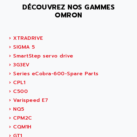
SMC 25 et SMC 35
DÉCOUVREZ NOS GAMMES
AC SMARTMOTION
SMC25 et SMC35
OMRON
ACARD
SMC25
ACB
SMC
ACBEL
›
XTRADRIVE
PB80
ACCES
›
SIGMA 5
PB400
ACCESS
›
SmartStep servo drive
WS SERIES
ACCROSSER
›
3G3EV
PB200
ACCU
›
Series eCobra-600-Spare Parts
TSX COMPACT
ACCUCELL
›
CPL1
984 SERIE
ACCU-SORT SYSTEMS
›
C500
SIMODRIVE
ACCUTRONICS
›
Varispeed E7
TSX21
ACDC
›
NQ5
C350
ACEDIS
›
CPM2C
15N
ACER
›
CQM1H
PB15
ACERIME
›
GT1
C200