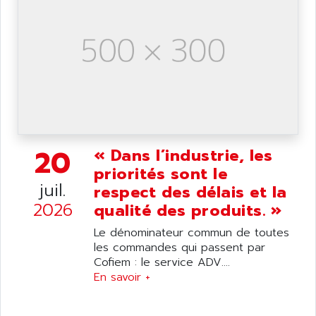
ANILAM
SMTBSI
ANIME
MP
ANIOS
SIMATIC PC
ANKAM
DPH
ANKER
STATOVAR
ANRITSU
UCD
ANS
SINUMERIK 820
ANSALDO
20
« Dans l’industrie, les
SIMOREG K
ANSELL
priorités sont le
ALIMENTATION
juil.
ANSMANN
respect des délais et la
IRT
2026
ANSYCO
qualité des produits. »
DIGIPLAN
ANTEC
Le dénominateur commun de toutes
TPD32
les commandes qui passent par
ANTEK INSTRUMENTS
ZELIO
Cofiem : le service ADV....
ANUVA TECHNOLOGIES
En savoir +
SIMATIC S5-95F
ANYBUS
NUM 1040
AOIP