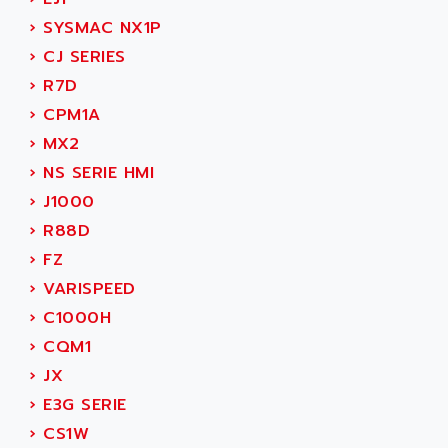
ADANI PSC
›
SYSMAC NX1P
KDA
ADAPTATER
›
CJ SERIES
KDS
ADAPTATIVE
›
R7D
TDA
ADAPTEC
›
CPM1A
BUM
ADAPTORR
›
MX2
BUS
ADAS
›
NS SERIE HMI
DIAX 04
ADC AUTOMATICA
›
J1000
DIAX 4
ADDA
›
R88D
cms3
ADDER
›
FZ
CMS
ADDI DATA
›
VARISPEED
PARVEX
ADEL SYSTEM
›
C1000H
AMS
ADEPT
›
CQM1
R6TXB
ADEPT TECHNOLOGY
›
JX
MOVIDYN
ADES
›
E3G SERIE
MOVITRAC
ADETEC
›
CS1W
LEXIUM
ADISCOM