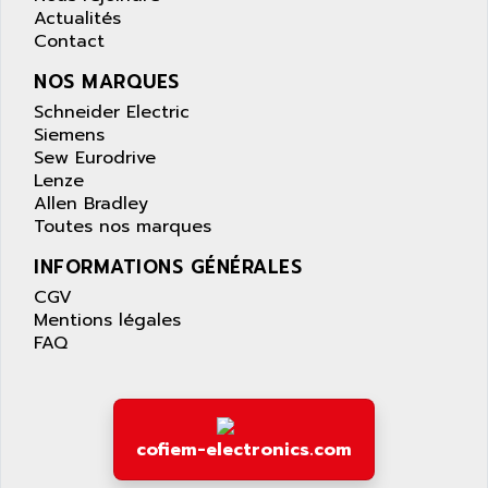
APPLIED MATERIALS
Actualités
COMBIVERT F4
APPLIED ROBOTICS
Contact
SÉRIE 1000
APRIL
NOS MARQUES
AZM
APRIMATIC
Schneider Electric
MDLL
APS
Siemens
PANELVIEW PLUS
Sew Eurodrive
APT
Lenze
PANEL VIEW 550
APTOR
Allen Bradley
SLC500
Toutes nos marques
APV
S4-S4C-S4C+
APW
INFORMATIONS GÉNÉRALES
RPX10
AQUA SMART
CGV
E-ME-T
Mentions légales
AQUAFINE
MICROLOGIX
FAQ
AQUALYSE
PNOZ
AQUAMED
ROTOVAR
AQUAMETRO
AS-I
AQUASET
cofiem-electronics.com
507
ARAG