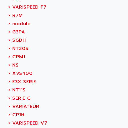
ACI ALPHANUMERIQUE
›
VARISPEED F7
SMC500
ACIM JOUANIN
›
R7M
SMC200 / 500
ACINDUCTO
›
module
PLC-5
ACKSYS
›
G3PA
NC
ACMA
›
SGDH
SYSMAC
ACOBAL
›
NT20S
SERVO MOTOR
ACOMEL
›
CPM1
PERMANENT MAGNET MOTOR
ACOOL
›
NS
BPH
ACOPIAN
›
XVS400
MASAP
ACOPOS
›
E3X SERIE
BSM SERIE
ACQUIDUC
›
NT11S
SIMODRIVE 210
ACROMAG
›
SERIE G
SIMODRIVE 610
ACS
›
VARIATEUR
SIMODRIVE 650
ACS MOTION CONTROL
›
CP1H
SIMOREG
ACT KERN
›
VARISPEED V7
SINUMERIK 800
ACTIA