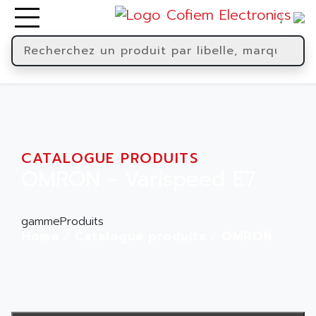
CATALOGUE PRODUITS
OMRON - Varispeed E7
gammeProduits
Home
Catalogue produits
OMRON