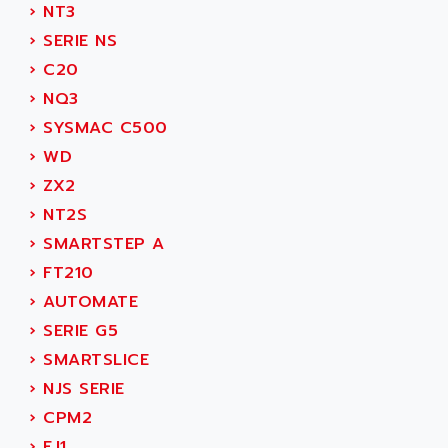
›
NT3
SINUMERIK 810
ACTIOMTECH
›
SERIE NS
PREMIUM
ACTION PAK
›
C20
PREVENTA
ACTIVA MULLER
›
NQ3
TWIDO
ACTIVE HUB
›
SYSMAC C500
NANO
ACTIVIB
›
WD
PCMCIA CARD
ACTRONIC
›
ZX2
TFTX
ACU-RITE
›
NT2S
SIMATIC S7-300
ACU-TIME
›
SMARTSTEP A
TDM
ACX ADAP TORR
›
FT210
DIAX 2
ADA
›
AUTOMATE
TVM
ADAC
›
SERIE G5
KDV
ADAFRUIT
›
SMARTSLICE
KVR
ADAM
›
NJS SERIE
TVD
ADAMCZEWSKI
›
CPM2
SERVO DRIVE
ADAMEL
›
EJ1
AC MAINSPINDLE