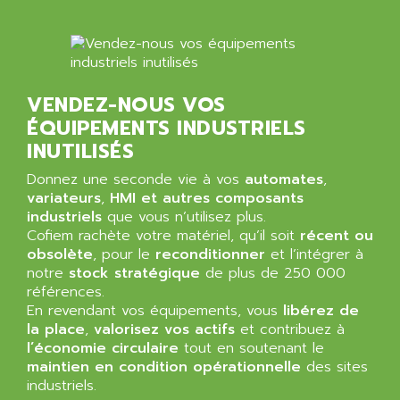
NT3
ALLEN BRADLEY
CYBER 4000
ALLEN CODIERGERATE GMBH
RPX30
ALLEN CODING SYSTEMS
SINUMERIK 820/
ALLEN SYSTEMS
VENDEZ-NOUS VOS
LOGO
ÉQUIPEMENTS INDUSTRIELS
ALLIANCE INSTRUMENTS
SIMATIC MULTIPANEL
INUTILISÉS
ALLIANCE MEMORY
CL200
ALLIED TELESIS
Donnez une seconde vie à vos
automates
,
DIGIVEX
variateurs
,
HMI et autres composants
ALLIED TELESYN
industriels
PWE
que vous n’utilisez plus.
ALLIED VISION
Cofiem rachète votre matériel, qu’il soit
récent ou
CL300
ALLIGATOR
obsolète
, pour le
reconditionner
et l’intégrer à
SIMOVERT MASTERDRIVES
notre
stock stratégique
de plus de 250 000
ALLISON
références.
C100
ALLISON TRANSMISSION
En revendant vos équipements, vous
libérez de
OP35
la place
,
valorisez vos actifs
et contribuez à
ALM
SIMATIC TP
l’économie circulaire
tout en soutenant le
ALMA
maintien en condition opérationnelle
des sites
BT
ALMCO KLEENTEC
industriels.
PANEL PLUS 600