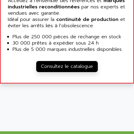
Accédez à l’ensemble des références et
marques
ALCATEL-LUCENT
industrielles reconditionnées
par nos experts et
8200-SERIES
ALDES
vendues avec garantie.
SERIE 9000
Idéal pour assurer la
ALES
continuité de production
et
SIMATIC ET200
éviter les arrêts liés à l’obsolescence.
ALFA PROGETTI
SERVOPACK
Plus de 250 000 pièces de rechange en stock
ALFA ROBOT
UNIDRIVE
30 000 prêtes à expédier sous 24 h
ALFA ROMEO
Plus de 5 000 marques industrielles disponibles
FMV
ALFAA
DIGIDRIVE SE
ALFA-LAVAL
Consultez le catalogue
SIGMA II
ALFASISTEL
VERITRON
ALFATRONIX
PANELVIEW
ALFONS HAAR
AXUMERIK
ALICAT SCIENTIFIC
PROVIT
ALIZEA
GRADIPAK
ALL TERMINALS
SIMATIC MP
ALLEGRO MICROSYSTEMS
MINI MAESTRO
ALLEN