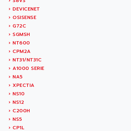
›
S8VS
NUM 1060
ADVANCED ENERGY
›
DEVICENET
NUM 760
ADVANCED MICRO DEVICES
›
OSISENSE
NUM 750/760
ADVANCED MOTION CONTROLS
›
G72C
NUM750
ADVANCED POWER TECHNOLOGY
›
SGMSH
NUM750 / NUM760
ADVANCED UV
›
NT600
NUM 750
ADVANTEC
›
CPM2A
ULTRA SERIES
ADVANTECH
›
NT31/NT31C
IPC
ADVANTYS FTM
›
A1000 SERIE
INDUCTEL
ADWIN
›
NA5
C500
AE
›
XPECTIA
C200H
AE&T
›
NS10
CQM1
AEC
›
NS12
R88
AECO
›
C200H
CQM1H
AEE
›
NS5
RECTIVAR 4
AEEON
›
CP1L
ALTIVAR 16