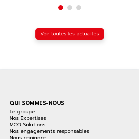
wyse
AOR
DGN
APACER
BULLETIN 160
APATOR
SIMATIC S5 101U
APC
Voir toutes les actualités
FX SERIE
APE
VEA
APELCO-CAREL
CONTROL LOGIX
APELEC
VERSAMAX
APEM
MAGIC
APEX
POSMO
APLEX TECHNOLOGY
SIMATIC TI505
APOTEKA
PMC 1000
QUI SOMMES-NOUS
APPA
ACS400
Le groupe
APPARATEBAU HUNDSBACH
Nos Expertises
584S
APPLE
MCO Solutions
LEXIUM 15
Nos engagements responsables
APPLICOM
SAFETY RELAY
Nous rejoindre