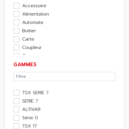
Accessoire
Alimentation
Automate
Boitier
Carte
Coupleur
Cpu
GAMMES
Ecran
Entrée / Sortie
Memoire
Module Métier
TSX SERIE 7
Moteur
SERIE 7
Pupitre Opérateur
ALTIVAR
Rack
Série 0
Etude
TSX 17