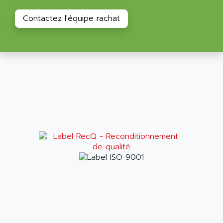
ALPES DEIS
PSS
Contactez l'équipe rachat
ALPES TECNOLOGIE
DIGIFAS
ALPHA
TC1028
ALPHA GETRIEBEBAU
MICROCOR
ALPHA LAVAL
DIXIT
ALPHA SOLWAY
PYRAMID
ALPHA VUOTO
ADMIRAL
ALPHA WIRE
S3C
ALPHAGEAR
4900
ALPHEE
MV1000
ALPINE
650 SERIE
ALPS
ALPHA SVM
ALPSITEC
FRENIC
ALR
RAC
ALRITMA M
PUSH BUTTON PANEL
ALRO