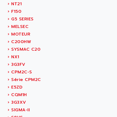
›
NT21
SERVVODYN
ADITEC
›
F150
SERVODYN
ADL
›
G5 SERIES
SE50
ADL EUROTECH
›
MELSEC
LTD12
ADLEE POWERTRONIC
›
MOTEUR
MDLA
ADLINK
›
C200HW
MDLS
ADLINK TECHNOLOGY
›
SYSMAC C20
ACMD2
ADM ELECTRONIC
›
NX1
ACM
ADMV
›
3G3FV
PLS514
ADN
›
CPM2C-S
PLS510
ADN PESAGE
›
Série CPM2C
PLS508
ADTECH POWER INC
›
E5ZD
SERVOSTAR
ADV
›
CQM1H
AC FEED MOTOR
ADVANCE
›
3G3XV
SIMODRIVE 611
ADVANCE HIVOLT
›
SIGMA-II
TSX MOMENTUM
ADVANCE TAPES