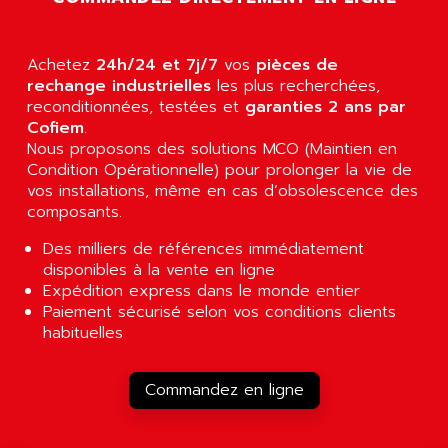
ALCATEL-LUCENT
8200-SERIES
ALDES
SERIE 9000
Achetez
ALES
24h/24 et 7j/7
vos
pièces de
SIMATIC ET200
rechange industrielles
les plus recherchées,
ALFA PROGETTI
reconditionnées, testées et
garanties 2 ans par
SERVOPACK
ALFA ROBOT
Cofiem
.
UNIDRIVE
Nous proposons des solutions MCO (Maintien en
ALFA ROMEO
FMV
Condition Opérationnelle) pour prolonger la vie de
ALFAA
vos installations, même en cas d’obsolescence des
DIGIDRIVE SE
ALFA-LAVAL
composants.
SIGMA II
ALFASISTEL
Des milliers de références immédiatement
VERITRON
ALFATRONIX
disponibles à la vente en ligne
PANELVIEW
Expédition express dans le monde entier
ALFONS HAAR
Paiement sécurisé selon vos conditions clients
AXUMERIK
ALICAT SCIENTIFIC
habituelles
PROVIT
ALIZEA
GRADIPAK
ALL TERMINALS
Commandez en ligne
SIMATIC MP
ALLEGRO MICROSYSTEMS
MINI MAESTRO
ALLEN