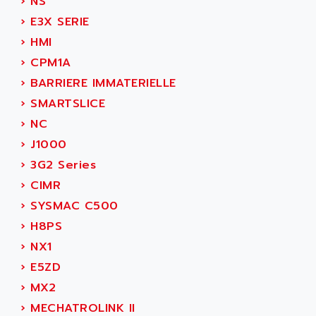
›
NS
GP 70 SERIE
AFP PRODEL
›
E3X SERIE
PROVIT 5000
AG ASSOCIATES
›
HMI
S4-S4C
AGASTAT
›
CPM1A
SIAX
AGDE
›
BARRIERE IMMATERIELLE
FESTO ELECTRONIC
AGE POWERBLOCK
›
SMARTSLICE
PCS095
AGETEM
›
NC
TOUCHVIEW
AGI
›
J1000
REDIPANEL
AGIE
›
3G2 Series
RJ2
AGILENT
›
CIMR
MULTI-SERVO
AGILENT TECHNOLOGIES
›
SYSMAC C500
PCS
AGILER
›
H8PS
RECTIVAR
AGP
›
NX1
RECTIVAR 4 SERIE 641
AGS
›
E5ZD
CONTROLLOGIX
AGTATAC
›
MX2
plc5
AGTATEC AG
›
MECHATROLINK II
SLC 500