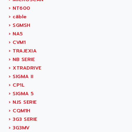
NUM 1060
ADVANCED ENERGY
›
NT600
NUM 760
ADVANCED MICRO DEVICES
›
câble
NUM 750/760
ADVANCED MOTION CONTROLS
›
SGMSH
NUM750
ADVANCED POWER TECHNOLOGY
›
NA5
NUM750 / NUM760
ADVANCED UV
›
CVM1
NUM 750
ADVANTEC
›
TRAJEXIA
ULTRA SERIES
ADVANTECH
›
NB SERIE
IPC
ADVANTYS FTM
›
XTRADRIVE
INDUCTEL
ADWIN
›
SIGMA II
C500
AE
›
CP1L
C200H
AE&T
›
SIGMA 5
CQM1
AEC
›
NJS SERIE
R88
AECO
›
CQM1H
CQM1H
AEE
›
3G3 SERIE
RECTIVAR 4
AEEON
›
3G3MV
ALTIVAR 16