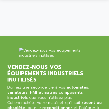
ALPES DEIS
PSS
ALPES TECNOLOGIE
DIGIFAS
ALPHA
TC1028
ALPHA GETRIEBEBAU
MICROCOR
ALPHA LAVAL
DIXIT
ALPHA SOLWAY
PYRAMID
ALPHA VUOTO
ADMIRAL
ALPHA WIRE
S3C
ALPHAGEAR
4900
VENDEZ-NOUS VOS
ALPHEE
MV1000
ÉQUIPEMENTS INDUSTRIELS
ALPINE
650 SERIE
INUTILISÉS
ALPS
ALPHA SVM
ALPSITEC
Donnez une seconde vie à vos
automates
,
FRENIC
variateurs
,
HMI et autres composants
ALR
industriels
que vous n’utilisez plus.
RAC
ALRITMA M
Cofiem rachète votre matériel, qu’il soit
récent ou
PUSH BUTTON PANEL
obsolète
, pour le
reconditionner
et l’intégrer à
ALRO