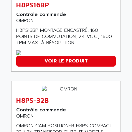
ABC VISION
H8PS16BP
C350 / C370
ABD
Contrôle commande
RAIL SWITCH
ABG
OMRON
SBC
ABL
H8PS16BP MONTAGE ENCASTRÉ, 160
HMI
ABL SURSUM
POINTS DE COMMUTATION, 24 VC.C., 1600
SIMATIC HMI
TPM MAX. À RÉSOLUTION...
ABLE SYSTEMS
SIMATIC OPERATOR PANEL
ABLIC
OPERATOR PANEL
VOIR LE PRODUIT
ABOUTBATTERIE
APRIL 2000
ABRACON
APRIL 7000
ABS COMPUTERS
SMC50
ABS SYSTEM
SMC600
ABSOCODER
H8PS-32B
SMC25 et SMC 35
ABUS
SMC 50 / SMC 600
Contrôle commande
ABUS ELECTRONIC
OMRON
SMC 600
AC
OMRON CAM POSITIONER H8PS COMPACT
SMC50 / SMC600
AC AUTOMATION