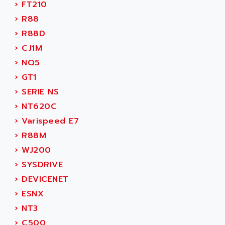
›
FT210
SINUMERIK 810
ACTIOMTECH
›
R88
PREMIUM
ACTION PAK
›
R88D
PREVENTA
ACTIVA MULLER
›
CJ1M
TWIDO
ACTIVE HUB
›
NQ5
NANO
ACTIVIB
›
GT1
PCMCIA CARD
ACTRONIC
›
SERIE NS
TFTX
ACU-RITE
›
NT620C
SIMATIC S7-300
ACU-TIME
›
Varispeed E7
TDM
ACX ADAP TORR
›
R88M
DIAX 2
ADA
›
WJ200
TVM
ADAC
›
SYSDRIVE
KDV
ADAFRUIT
›
DEVICENET
KVR
ADAM
›
ESNX
TVD
ADAMCZEWSKI
›
NT3
SERVO DRIVE
ADAMEL
›
C500
AC MAINSPINDLE