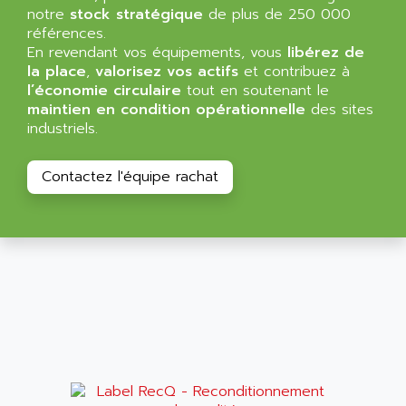
VT170
notre
stock stratégique
de plus de 250 000
ALSPA
références.
MENTOR II
ALSTEF
En revendant vos équipements, vous
libérez de
EEA
la place
,
valorisez vos actifs
et contribuez à
ALSTHOM
l’économie circulaire
tout en soutenant le
CD1-K
ALSTHOM ATLANTIQUE
maintien en condition opérationnelle
des sites
SIMATIC MONITOR PANEL
industriels.
ALSTHOM PARVEX
ACS
ALSTOM
LCD
Contactez l'équipe rachat
ALTECH
SBS
ALTER
ABS
ALTIVAR
PS316
ALTRAC AG
RPX
ALTRONICS
PB100
ALTRONIX
PB 300 / PB 600
ALUTRON
5000
ALX
SMC35
AMADA