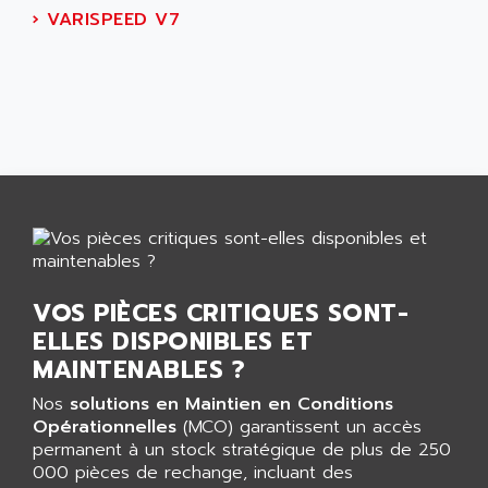
AGUT
›
VARISPEED V7
COMPACTLOGIX
AHEAD SYSTEMS
FLEX I/O
AHLBERG ELECTRONICS
MICROLOGIX 1200
AIP SYSTEMES
PANELVIEW 1000
AIR
NT620C
AIR ET PULVERISATION
SIMATIC S5-101
AIR LIQUIDE
SIMATIC TOUCH PANEL
AIR SYSTEMS
S900 II
AIR WORTHINGTON CREYSSENSAC
S900
AIRBUS
PHASEO
VOS PIÈCES CRITIQUES SONT-
AIRCOM
ELLES DISPONIBLES ET
SIMATIC-S5
AIRELEC
MAINTENABLES ?
SIMATIC FIELD PG
AIRMASTER R1
LOGO!
Nos
solutions en Maintien en Conditions
AIRMASTER R1HMI
Opérationnelles
(MCO) garantissent un accès
RJ3
AIRMAT
permanent à un stock stratégique de plus de 250
A03B
000 pièces de rechange, incluant des
AIRPES