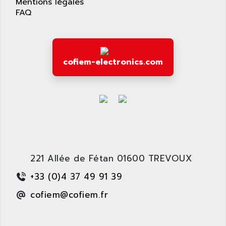
Mentions légales
ARDUINO
FAQ
C170
AREVA
RESISTRON
ARGUS
OP30/B
ARIA
DNC
cofiem-electronics.com
ARIC
UD7000
ARICO
PMC1000
ARIES
FLEX DRIVE
ARINC
CEPR
ARIS
FD-B SERIES
ARIS HERION
ACS550
ARISTO
221 Allée de Fétan 01600 TREVOUX
MAESTRO
ARISTON
J2-SUPER SERIES
+33 (0)4 37 49 91 39
ARITECH
VFD
cofiem@cofiem.fr
ARIZONA
TFS
ARL
LFL
ARNATRONIC