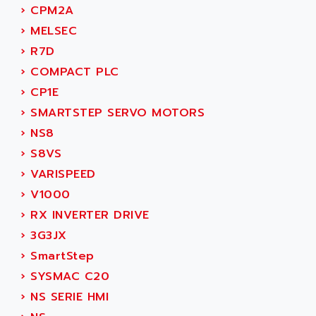
AEES
›
CPM2A
ALTIVAR 66
AEG
›
MELSEC
MICROMASTER
AEG MODICON
›
R7D
SQUARE D
AEL CRYSTALS
›
COMPACT PLC
SY/MAX
AEM
›
CP1E
ADVANTYS
AEP
›
SMARTSTEP SERVO MOTORS
APRIL 3000
AERMEC
›
NS8
VT5000
AERO - SHARP
›
S8VS
VT3000
AEROBAR
›
VARISPEED
VT
AEROSEC INDUSTRIE
›
V1000
VSPA1
AEROTECH
›
RX INVERTER DRIVE
FERROMATIK PMC 1000
AES
›
3G3JX
VT100
AESYS
›
SmartStep
LCA
AEV
›
SYSMAC C20
CNC ALPHA
AFAG
›
NS SERIE HMI
SMART TOUCH
AFDI