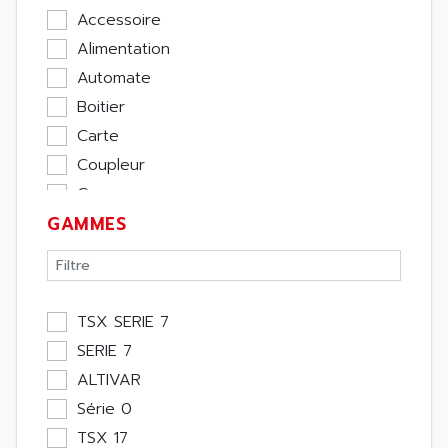
Accessoire
Alimentation
Automate
Boitier
Carte
Coupleur
Cpu
GAMMES
Ecran
Entrée / Sortie
Memoire
Module Métier
TSX SERIE 7
Moteur
SERIE 7
Pupitre Opérateur
ALTIVAR
Rack
Série 0
Etude
TSX 17