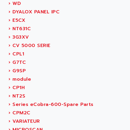
›
WD
SERVVODYN
ADITEC
›
DYALOX PANEL IPC
SERVODYN
ADL
›
E5CX
SE50
ADL EUROTECH
›
NT631C
LTD12
ADLEE POWERTRONIC
›
3G3XV
MDLA
ADLINK
›
CV 5000 SERIE
MDLS
ADLINK TECHNOLOGY
›
CPL1
ACMD2
ADM ELECTRONIC
›
G7TC
ACM
ADMV
›
G9SP
PLS514
ADN
›
module
PLS510
ADN PESAGE
›
CP1H
PLS508
ADTECH POWER INC
›
NT2S
SERVOSTAR
ADV
›
Series eCobra-600-Spare Parts
AC FEED MOTOR
ADVANCE
›
CPM2C
SIMODRIVE 611
ADVANCE HIVOLT
›
VARIATEUR
TSX MOMENTUM
ADVANCE TAPES
›
MICROSCAN