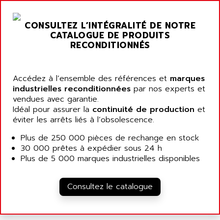
NT3
ALLEN BRADLEY
CYBER 4000
CONSULTEZ L’INTÉGRALITÉ DE NOTRE
ALLEN CODIERGERATE GMBH
RPX30
CATALOGUE DE PRODUITS
ALLEN CODING SYSTEMS
RECONDITIONNÉS
SINUMERIK 820/
ALLEN SYSTEMS
LOGO
ALLIANCE INSTRUMENTS
SIMATIC MULTIPANEL
Accédez à l’ensemble des références et
marques
ALLIANCE MEMORY
industrielles reconditionnées
par nos experts et
CL200
ALLIED TELESIS
vendues avec garantie.
DIGIVEX
Idéal pour assurer la
continuité de production
et
ALLIED TELESYN
PWE
éviter les arrêts liés à l’obsolescence.
ALLIED VISION
CL300
Plus de 250 000 pièces de rechange en stock
ALLIGATOR
SIMOVERT MASTERDRIVES
30 000 prêtes à expédier sous 24 h
ALLISON
Plus de 5 000 marques industrielles disponibles
C100
ALLISON TRANSMISSION
OP35
ALM
Consultez le catalogue
SIMATIC TP
ALMA
BT
ALMCO KLEENTEC
PANEL PLUS 600