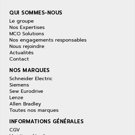
PANELVIEW 1200
ARBO
MDLQ
QUI SOMMES-NOUS
ARBOR
GP2000 Series
Le groupe
ARBURG
Nos Expertises
TSX17
ARC MACHINES
MCO Solutions
1060
Nos engagements responsables
ARC MODENA
Nous rejoindre
VECTOR DRIVE
ARCEL
Actualités
ALPHA
Contact
ARCNET
SM SERIE
ARCOL
NOS MARQUES
SIMATIC S7-200
ARCOLECTRIC
Schneider Electric
MODICON QUANTUM
Siemens
ARCOTRONICS
GENIUS
Sew Eurodrive
ARCTIC COOLING
Lenze
A SERIES
ARDAMEL LHOMARGY
Allen Bradley
MDLU
Toutes nos marques
ARDATEM
UAC
ARDETEM
INFORMATIONS GÉNÉRALES
LQ SERIE
ARDUCAM
CGV
530 SERIES