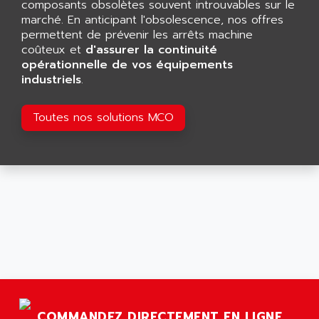
composants obsolètes souvent introuvables sur le
ARGOLUX AS
AIRWELL
marché. En anticipant l'obsolescence, nos offres
TSX 21
permettent de prévenir les arrêts machine
AISA
ALTISTART
coûteux et
d'assurer la continuité
AIXIA SYSTEMES
opérationnelle de vos équipements
TEXT DISPLAY
AJC BATTERY
industriels
.
SIMATIC S5 115U
AJHUA TECHNOLOGY
SINUMERIK 840
Toutes nos solutions MCO
AJR DIFFUSION
SMTBD1
AK ELECTRONIQUE
SMT
AKA
SMTB
AKER
SMT-BSI
AKIM AG
CPX37
AKKU
CE65
AKO
ROD 426
ALACATEL
SINUMERIK 840C
ALARMCOM
ATP
ALCATEL
9300-SERIES
COMMANDEZ DIRECTEMENT EN LIGNE