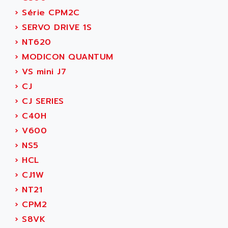
ADANI PSC
›
Série CPM2C
KDA
ADAPTATER
›
SERVO DRIVE 1S
KDS
ADAPTATIVE
›
NT620
TDA
ADAPTEC
›
MODICON QUANTUM
BUM
ADAPTORR
›
VS mini J7
BUS
ADAS
›
CJ
DIAX 04
ADC AUTOMATICA
›
CJ SERIES
DIAX 4
ADDA
›
C40H
cms3
ADDER
›
V600
CMS
ADDI DATA
›
NS5
PARVEX
ADEL SYSTEM
›
HCL
AMS
ADEPT
›
CJ1W
R6TXB
ADEPT TECHNOLOGY
›
NT21
MOVIDYN
ADES
›
CPM2
MOVITRAC
ADETEC
›
S8VK
LEXIUM
ADISCOM