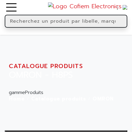
CATALOGUE PRODUITS
OMRON - H8PS
gammeProduits
Home
Catalogue produits
OMRON