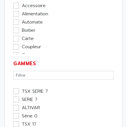
Accessoire
Alimentation
Automate
Boitier
Carte
Coupleur
Cpu
GAMMES
Ecran
Entrée / Sortie
Memoire
Module Métier
TSX SERIE 7
Moteur
SERIE 7
Pupitre Opérateur
ALTIVAR
Rack
Série 0
Etude
TSX 17