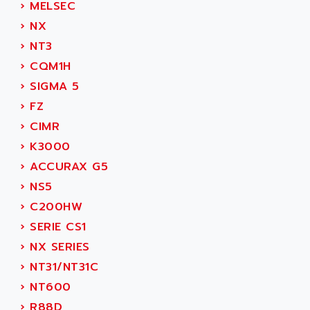
›
MELSEC
SINUMERIK 810
ACTIOMTECH
›
NX
PREMIUM
ACTION PAK
›
NT3
PREVENTA
ACTIVA MULLER
›
CQM1H
TWIDO
ACTIVE HUB
›
SIGMA 5
NANO
ACTIVIB
›
FZ
PCMCIA CARD
ACTRONIC
›
CIMR
TFTX
ACU-RITE
›
K3000
SIMATIC S7-300
ACU-TIME
›
ACCURAX G5
TDM
ACX ADAP TORR
›
NS5
DIAX 2
ADA
›
C200HW
TVM
ADAC
›
SERIE CS1
KDV
ADAFRUIT
›
NX SERIES
KVR
ADAM
›
NT31/NT31C
TVD
ADAMCZEWSKI
›
NT600
SERVO DRIVE
ADAMEL
›
R88D
AC MAINSPINDLE