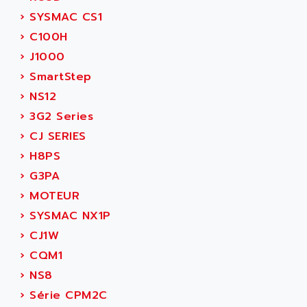
ADANI PSC
›
SYSMAC CS1
KDA
ADAPTATER
›
C100H
KDS
ADAPTATIVE
›
J1000
TDA
ADAPTEC
›
SmartStep
BUM
ADAPTORR
›
NS12
BUS
ADAS
›
3G2 Series
DIAX 04
ADC AUTOMATICA
›
CJ SERIES
DIAX 4
ADDA
›
H8PS
cms3
ADDER
›
G3PA
CMS
ADDI DATA
›
MOTEUR
PARVEX
ADEL SYSTEM
›
SYSMAC NX1P
AMS
ADEPT
›
CJ1W
R6TXB
ADEPT TECHNOLOGY
›
CQM1
MOVIDYN
ADES
›
NS8
MOVITRAC
ADETEC
›
Série CPM2C
LEXIUM
ADISCOM