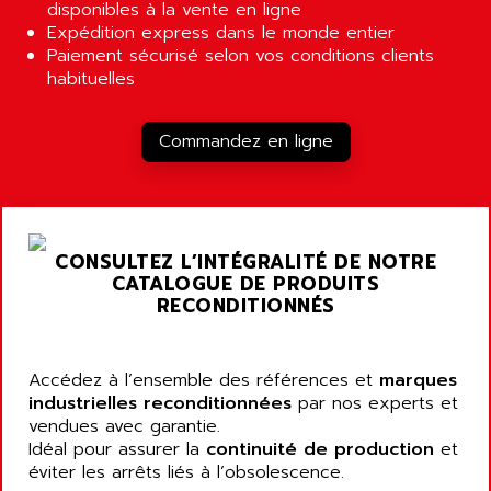
ALCATEL-LUCENT
disponibles à la vente en ligne
8200-SERIES
Expédition express dans le monde entier
ALDES
Paiement sécurisé selon vos conditions clients
SERIE 9000
ALES
habituelles
SIMATIC ET200
ALFA PROGETTI
SERVOPACK
ALFA ROBOT
Commandez en ligne
UNIDRIVE
ALFA ROMEO
FMV
ALFAA
DIGIDRIVE SE
ALFA-LAVAL
SIGMA II
CONSULTEZ L’INTÉGRALITÉ DE NOTRE
ALFASISTEL
VERITRON
CATALOGUE DE PRODUITS
ALFATRONIX
RECONDITIONNÉS
PANELVIEW
ALFONS HAAR
AXUMERIK
ALICAT SCIENTIFIC
PROVIT
Accédez à l’ensemble des références et
marques
ALIZEA
industrielles reconditionnées
par nos experts et
GRADIPAK
ALL TERMINALS
vendues avec garantie.
SIMATIC MP
Idéal pour assurer la
continuité de production
et
ALLEGRO MICROSYSTEMS
MINI MAESTRO
éviter les arrêts liés à l’obsolescence.
ALLEN