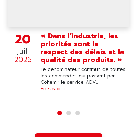
wyse
AOR
DGN
APACER
BULLETIN 160
APATOR
SIMATIC S5 101U
APC
20
« Dans l’industrie, les
FX SERIE
APE
priorités sont le
VEA
juil.
APELCO-CAREL
respect des délais et la
CONTROL LOGIX
2026
qualité des produits. »
APELEC
VERSAMAX
APEM
Le dénominateur commun de toutes
MAGIC
les commandes qui passent par
APEX
POSMO
Cofiem : le service ADV....
APLEX TECHNOLOGY
En savoir +
SIMATIC TI505
APOTEKA
PMC 1000
APPA
ACS400
APPARATEBAU HUNDSBACH
584S
APPLE
LEXIUM 15
APPLICOM
SAFETY RELAY