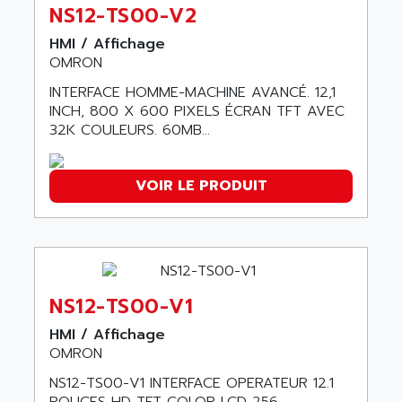
ABC VISION
NS12-TS00-V2
C350 / C370
ABD
HMI / Affichage
RAIL SWITCH
ABG
OMRON
SBC
ABL
INTERFACE HOMME-MACHINE AVANCÉ. 12,1
HMI
ABL SURSUM
INCH, 800 X 600 PIXELS ÉCRAN TFT AVEC
SIMATIC HMI
32K COULEURS. 60MB...
ABLE SYSTEMS
SIMATIC OPERATOR PANEL
ABLIC
OPERATOR PANEL
VOIR LE PRODUIT
ABOUTBATTERIE
APRIL 2000
ABRACON
APRIL 7000
ABS COMPUTERS
SMC50
ABS SYSTEM
SMC600
ABSOCODER
NS12-TS00-V1
SMC25 et SMC 35
ABUS
SMC 50 / SMC 600
HMI / Affichage
ABUS ELECTRONIC
OMRON
SMC 600
AC
NS12-TS00-V1 INTERFACE OPERATEUR 12.1
SMC50 / SMC600
AC AUTOMATION