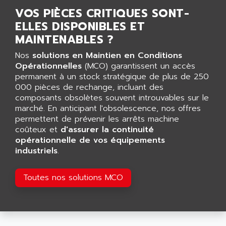
AGUT
COMPACTLOGIX
VOS PIÈCES CRITIQUES SONT-
AHEAD SYSTEMS
ELLES DISPONIBLES ET
FLEX I/O
AHLBERG ELECTRONICS
MAINTENABLES ?
MICROLOGIX 1200
AIP SYSTEMES
PANELVIEW 1000
Nos
solutions en Maintien en Conditions
AIR
Opérationnelles
(MCO) garantissent un accès
NT620C
AIR ET PULVERISATION
permanent à un stock stratégique de plus de 250
SIMATIC S5-101
000 pièces de rechange, incluant des
AIR LIQUIDE
composants obsolètes souvent introuvables sur le
SIMATIC TOUCH PANEL
AIR SYSTEMS
marché. En anticipant l'obsolescence, nos offres
S900 II
permettent de prévenir les arrêts machine
AIR WORTHINGTON CREYSSENSAC
S900
coûteux et
d'assurer la continuité
AIRBUS
opérationnelle de vos équipements
PHASEO
AIRCOM
industriels
.
SIMATIC-S5
AIRELEC
SIMATIC FIELD PG
Toutes nos solutions MCO
AIRMASTER R1
LOGO!
AIRMASTER R1HMI
RJ3
AIRMAT
A03B
AIRPES