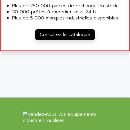
NT3
Plus de 250 000 pièces de rechange en stock
ALLEN BRADLEY
CYBER 4000
30 000 prêtes à expédier sous 24 h
ALLEN CODIERGERATE GMBH
Plus de 5 000 marques industrielles disponibles
RPX30
ALLEN CODING SYSTEMS
SINUMERIK 820/
ALLEN SYSTEMS
Consultez le catalogue
LOGO
ALLIANCE INSTRUMENTS
SIMATIC MULTIPANEL
ALLIANCE MEMORY
CL200
ALLIED TELESIS
DIGIVEX
ALLIED TELESYN
PWE
ALLIED VISION
CL300
ALLIGATOR
SIMOVERT MASTERDRIVES
ALLISON
C100
ALLISON TRANSMISSION
OP35
ALM
SIMATIC TP
ALMA
BT
ALMCO KLEENTEC
PANEL PLUS 600