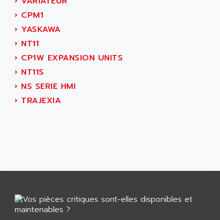
›
VARIATEUR
GP 70 SERIE
AFP PRODEL
›
CPM1
PROVIT 5000
AG ASSOCIATES
›
YASKAWA
S4-S4C
AGASTAT
›
NT11
SIAX
AGDE
›
CP1W EXPANSION UNITS
FESTO ELECTRONIC
AGE POWERBLOCK
›
NT11S
PCS095
AGETEM
›
NS SERIE HMI
TOUCHVIEW
AGI
›
TRAJEXIA
REDIPANEL
AGIE
RJ2
AGILENT
MULTI-SERVO
AGILENT TECHNOLOGIES
PCS
AGILER
RECTIVAR
AGP
RECTIVAR 4 SERIE 641
AGS
CONTROLLOGIX
AGTATAC
plc5
AGTATEC AG
SLC 500