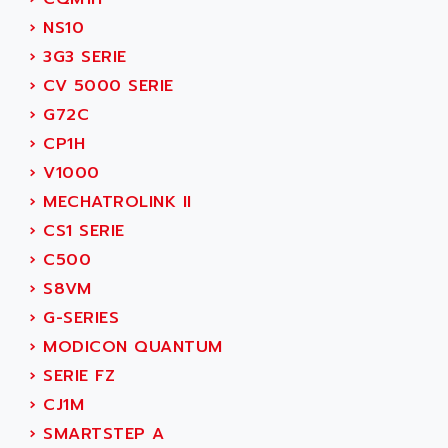
NUM 1060
ADVANCED ENERGY
›
NS10
NUM 760
ADVANCED MICRO DEVICES
›
3G3 SERIE
NUM 750/760
ADVANCED MOTION CONTROLS
›
CV 5000 SERIE
NUM750
ADVANCED POWER TECHNOLOGY
›
G72C
NUM750 / NUM760
ADVANCED UV
›
CP1H
NUM 750
ADVANTEC
›
V1000
ULTRA SERIES
ADVANTECH
›
MECHATROLINK II
IPC
ADVANTYS FTM
›
CS1 SERIE
INDUCTEL
ADWIN
›
C500
C500
AE
›
S8VM
C200H
AE&T
›
G-SERIES
CQM1
AEC
›
MODICON QUANTUM
R88
AECO
›
SERIE FZ
CQM1H
AEE
›
CJ1M
RECTIVAR 4
AEEON
›
SMARTSTEP A
ALTIVAR 16