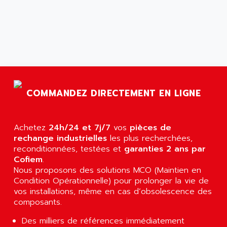
ARGOLUX AS
AIRWELL
TSX 21
AISA
ALTISTART
AIXIA SYSTEMES
TEXT DISPLAY
AJC BATTERY
SIMATIC S5 115U
AJHUA TECHNOLOGY
SINUMERIK 840
AJR DIFFUSION
SMTBD1
COMMANDEZ DIRECTEMENT EN LIGNE
AK ELECTRONIQUE
SMT
AKA
SMTB
Achetez
AKER
24h/24 et 7j/7
vos
pièces de
SMT-BSI
rechange industrielles
les plus recherchées,
AKIM AG
reconditionnées, testées et
garanties 2 ans par
CPX37
AKKU
Cofiem
.
CE65
Nous proposons des solutions MCO (Maintien en
AKO
ROD 426
Condition Opérationnelle) pour prolonger la vie de
ALACATEL
vos installations, même en cas d’obsolescence des
SINUMERIK 840C
ALARMCOM
composants.
ATP
ALCATEL
Des milliers de références immédiatement
9300-SERIES