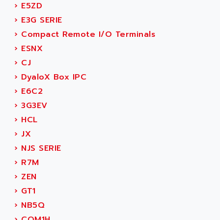
›
E5ZD
SERVVODYN
ADITEC
›
E3G SERIE
SERVODYN
ADL
›
Compact Remote I/O Terminals
SE50
ADL EUROTECH
›
ESNX
LTD12
ADLEE POWERTRONIC
›
CJ
MDLA
ADLINK
›
DyaloX Box IPC
MDLS
ADLINK TECHNOLOGY
›
E6C2
ACMD2
ADM ELECTRONIC
›
3G3EV
ACM
ADMV
›
HCL
PLS514
ADN
›
JX
PLS510
ADN PESAGE
›
NJS SERIE
PLS508
ADTECH POWER INC
›
R7M
SERVOSTAR
ADV
›
ZEN
AC FEED MOTOR
ADVANCE
›
GT1
SIMODRIVE 611
ADVANCE HIVOLT
›
NB5Q
TSX MOMENTUM
ADVANCE TAPES
›
CQM1H