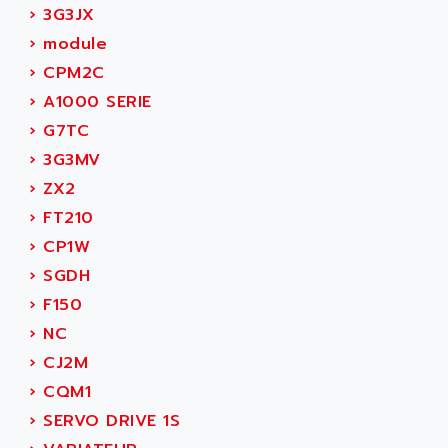
AEES
›
3G3JX
ALTIVAR 66
AEG
›
module
MICROMASTER
AEG MODICON
›
CPM2C
SQUARE D
AEL CRYSTALS
›
A1000 SERIE
SY/MAX
AEM
›
G7TC
ADVANTYS
AEP
›
3G3MV
APRIL 3000
AERMEC
›
ZX2
VT5000
AERO - SHARP
›
FT210
VT3000
AEROBAR
›
CP1W
VT
AEROSEC INDUSTRIE
›
SGDH
VSPA1
AEROTECH
›
F150
FERROMATIK PMC 1000
AES
›
NC
VT100
AESYS
›
CJ2M
LCA
AEV
›
CQM1
CNC ALPHA
AFAG
›
SERVO DRIVE 1S
SMART TOUCH
AFDI