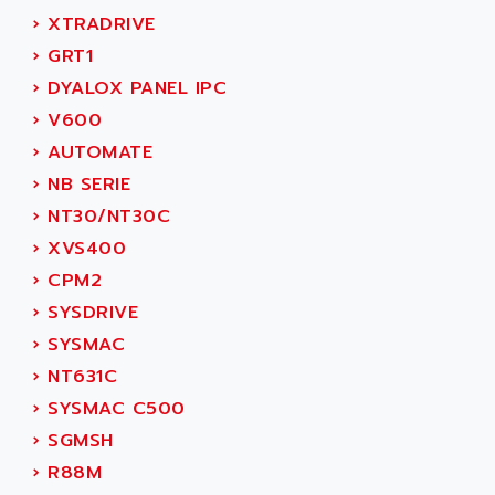
ACI ALPHANUMERIQUE
›
XTRADRIVE
SMC500
ACIM JOUANIN
›
GRT1
SMC200 / 500
ACINDUCTO
›
DYALOX PANEL IPC
PLC-5
ACKSYS
›
V600
NC
ACMA
›
AUTOMATE
SYSMAC
ACOBAL
›
NB SERIE
SERVO MOTOR
ACOMEL
›
NT30/NT30C
PERMANENT MAGNET MOTOR
ACOOL
›
XVS400
BPH
ACOPIAN
›
CPM2
MASAP
ACOPOS
›
SYSDRIVE
BSM SERIE
ACQUIDUC
›
SYSMAC
SIMODRIVE 210
ACROMAG
›
NT631C
SIMODRIVE 610
ACS
›
SYSMAC C500
SIMODRIVE 650
ACS MOTION CONTROL
›
SGMSH
SIMOREG
ACT KERN
›
R88M
SINUMERIK 800
ACTIA