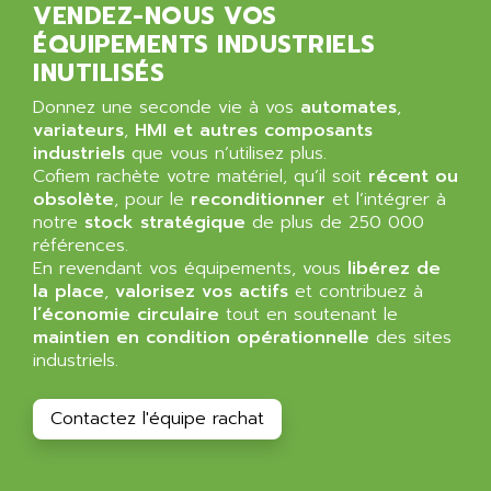
VENDEZ-NOUS VOS
ALPES DEIS
PSS
ÉQUIPEMENTS INDUSTRIELS
ALPES TECNOLOGIE
DIGIFAS
INUTILISÉS
ALPHA
TC1028
ALPHA GETRIEBEBAU
Donnez une seconde vie à vos
automates
,
MICROCOR
variateurs
,
HMI et autres composants
ALPHA LAVAL
industriels
que vous n’utilisez plus.
DIXIT
ALPHA SOLWAY
Cofiem rachète votre matériel, qu’il soit
récent ou
PYRAMID
obsolète
, pour le
reconditionner
et l’intégrer à
ALPHA VUOTO
ADMIRAL
notre
stock stratégique
de plus de 250 000
ALPHA WIRE
références.
S3C
ALPHAGEAR
En revendant vos équipements, vous
libérez de
4900
la place
,
valorisez vos actifs
et contribuez à
ALPHEE
l’économie circulaire
tout en soutenant le
MV1000
ALPINE
maintien en condition opérationnelle
des sites
650 SERIE
industriels.
ALPS
ALPHA SVM
ALPSITEC
FRENIC
Contactez l'équipe rachat
ALR
RAC
ALRITMA M
PUSH BUTTON PANEL
ALRO