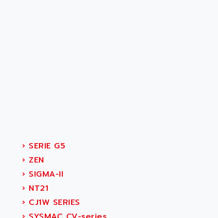
›
SERIE G5
›
ZEN
›
SIGMA-II
›
NT21
›
CJ1W SERIES
›
SYSMAC CV-series