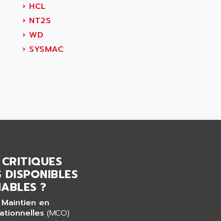
›
HCL
›
NT2S
›
WD
›
SYSMAC
 CRITIQUES
 DISPONIBLES
ABLES ?
 Maintien en
ationnelles
(MCO)