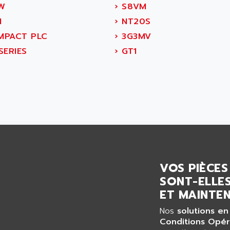
W
›
S8VM
M
›
NT20S
PACT PLC
›
3G3MV
SERIES
›
GT1
VOS PIÈCES
SONT-ELLES
ET MAINTEN
Nos
solutions en
Conditions Opér