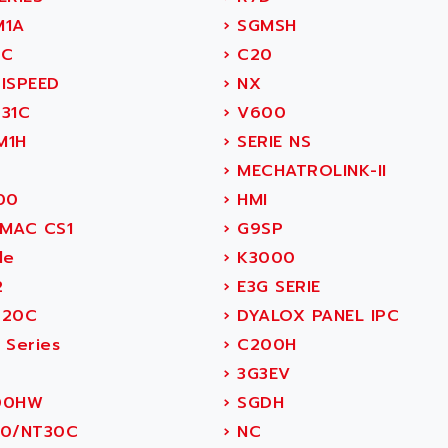
1A
›
SGMSH
C
›
C20
ISPEED
›
NX
31C
›
V600
M1H
›
SERIE NS
›
MECHATROLINK-II
00
›
HMI
MAC CS1
›
G9SP
le
›
K3000
2
›
E3G SERIE
20C
›
DYALOX PANEL IPC
 Series
›
C200H
›
3G3EV
00HW
›
SGDH
0/NT30C
›
NC