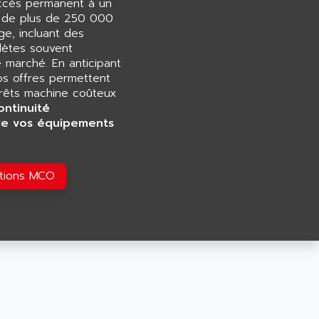
accès permanent à un
e de plus de 250 000
e, incluant des
ètes souvent
e marché. En anticipant
os offres permettent
rrêts machine coûteux
ontinuité
de vos équipements
utions MCO