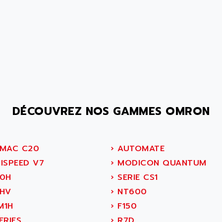
DÉCOUVREZ NOS GAMMES OMRON
MAC C20
›
AUTOMATE
ISPEED V7
›
MODICON QUANTUM
0H
›
SERIE CS1
HV
›
NT600
M1H
›
F150
ERIES
›
R7D