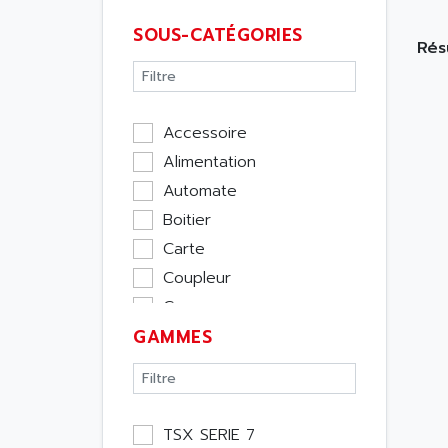
SOUS-CATÉGORIES
Résu
Accessoire
Alimentation
Automate
Boitier
Carte
Coupleur
Cpu
GAMMES
Ecran
Entrée / Sortie
Memoire
Module Métier
TSX SERIE 7