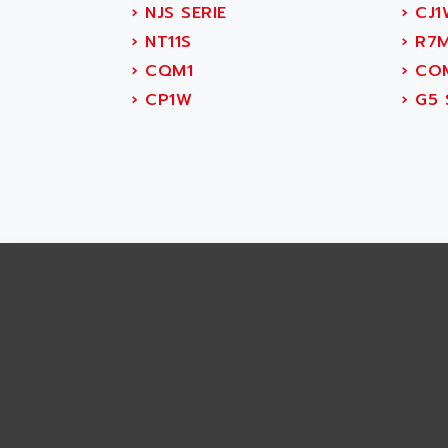
ABS SYSTEM
›
NJS SERIE
›
CJ1
SMC600
ABSOCODER
›
NT11S
›
R7
SMC25 et SMC 35
ABUS
›
CQM1
›
COM
SMC 50 / SMC 600
ABUS ELECTRONIC
›
CP1W
›
G5 
SMC 600
AC
SMC50 / SMC600
AC AUTOMATION
SMC 25 et SMC 35
AC SMARTMOTION
SMC25 et SMC35
ACARD
SMC25
ACB
SMC
ACBEL
PB80
ACCES
PB400
ACCESS
WS SERIES
ACCROSSER
PB200
ACCU
TSX COMPACT
ACCUCELL
984 SERIE
ACCU-SORT SYSTEMS