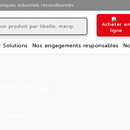
oniques industriels reconditionnés
Acheter e
ligne
 Solutions
Nos engagements responsables
No
CROSCAN
OMRON