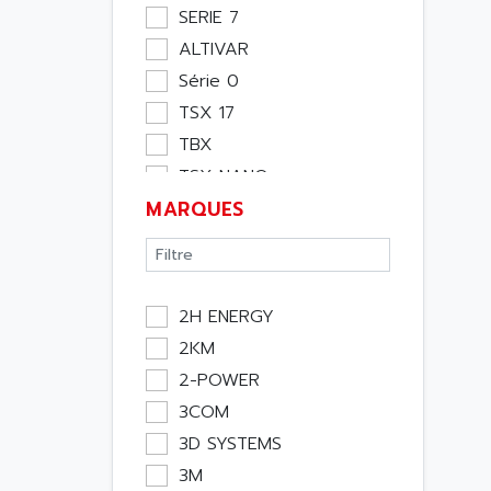
Moteur
SERIE 7
Pupitre Opérateur
ALTIVAR
Rack
Série 0
Etude
TSX 17
Software
TBX
Variateur
TSX NANO
Actif
MARQUES
TSX PREMIUM
Affichage
ASI
Consommable
APRIL 5000
Electromecanique /
XUD
Energie
2H ENERGY
TSX MICRO
Optoélectronique
2KM
MAGELIS
Passif
2-POWER
TCCX
Bureau
3COM
CCX17
Emballage
3D SYSTEMS
TELEFAST
Informatique
3M