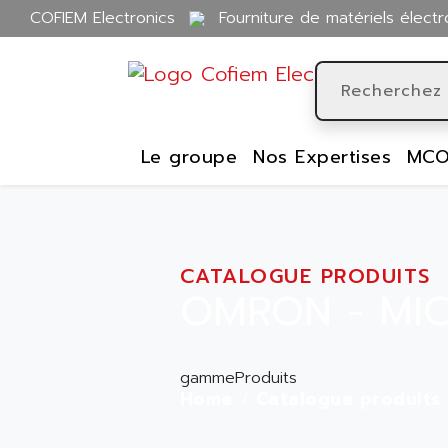
COFIEM Electronics
Fourniture de matériels électr
Le groupe
Nos Expertises
MCO
CATALOGUE PRODUITS
OMRON - MI
gammeProduits
Home
Catalogue produits