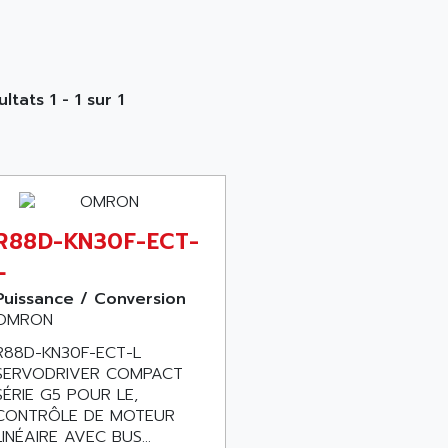
ltats 1 - 1 sur 1
R88D-KN30F-ECT-
L
Puissance / Conversion
OMRON
R88D-KN30F-ECT-L
SERVODRIVER COMPACT
SÉRIE G5 POUR LE,
CONTRÔLE DE MOTEUR
LINÉAIRE AVEC BUS...