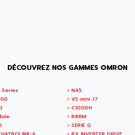
DÉCOUVREZ NOS GAMMES OMRON
 Series
›
NA5
00
›
VS mini J7
0
›
C1000H
ule
›
R88M
0
›
SERIE G
HATROLINK-II
›
RX INVERTER DRIVE