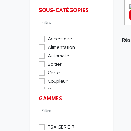
SOUS-CATÉGORIES
Accessoire
Résu
Alimentation
Automate
Boitier
Carte
Coupleur
Cpu
GAMMES
Ecran
Entrée / Sortie
Memoire
Module Métier
TSX SERIE 7