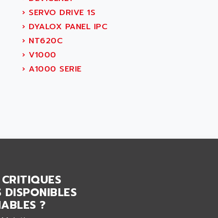
›
SERVO DRIVE 1S
›
DYALOX PANEL IPC
›
NT620C
›
V1000
›
A1000 SERIE
 CRITIQUES
 DISPONIBLES
ABLES ?