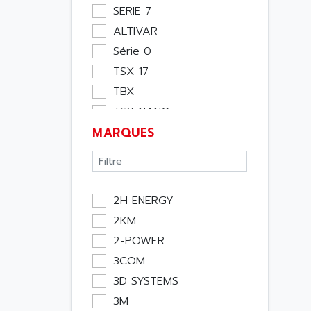
Moteur
SERIE 7
Pupitre Opérateur
ALTIVAR
Rack
Série 0
Etude
TSX 17
Software
TBX
Variateur
TSX NANO
Actif
MARQUES
TSX PREMIUM
Affichage
ASI
Consommable
APRIL 5000
Electromecanique /
XUD
Energie
2H ENERGY
TSX MICRO
Optoélectronique
2KM
MAGELIS
Passif
2-POWER
TCCX
Bureau
3COM
CCX17
Emballage
3D SYSTEMS
TELEFAST
Informatique
3M