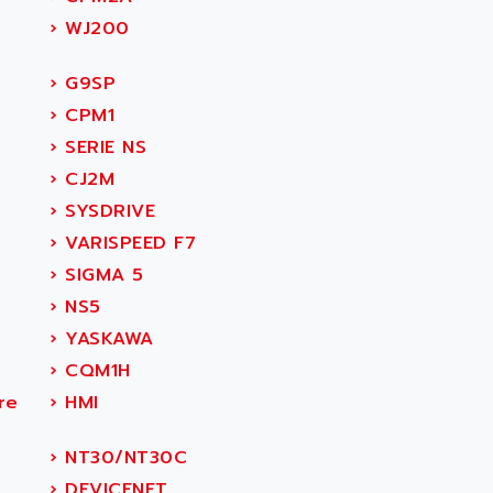
›
WJ200
›
G9SP
›
CPM1
›
SERIE NS
›
CJ2M
›
SYSDRIVE
›
VARISPEED F7
›
SIGMA 5
›
NS5
›
YASKAWA
›
CQM1H
re
›
HMI
›
NT30/NT30C
›
DEVICENET