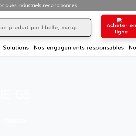
oniques industriels reconditionnés
Acheter e
ligne
 Solutions
Nos engagements responsables
No
IE G5
OMRON