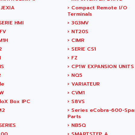
JEXIA
›
Compact Remote I/O
Terminals
ERIE HMI
›
3G3MV
FV
›
NT20S
M1H
›
CIMR
2
›
SERIE CS1
M
›
FZ
1S
›
CP1W EXPANSION UNITS
2
›
NQ5
le
›
VARIATEUR
W
›
CVM1
loX Box IPC
›
S8VS
M2
›
Series eCobra-600-Spa
Parts
SERIES
›
NB5Q
600
›
SMARTSTEP A