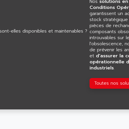
Nos
solutions en
Conditions Opér
garantissent un 
stock stratégiqu
pièces de rechang
composants obsol
introuvables sur l
l'obsolescence, n
de prévenir les a
et
d'assurer la c
opérationnelle 
industriels
.
Toutes nos sol