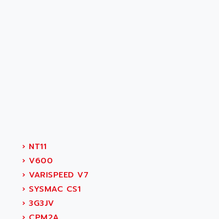
›
NT11
›
V600
›
VARISPEED V7
›
SYSMAC CS1
›
3G3JV
›
CPM2A