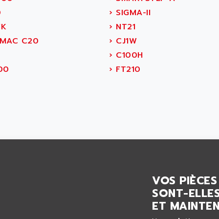
0
›
SIGMA-II
K
›
NT21
MAC C20
›
CJ1W
›
C100H
00
›
FT210
VOS PIÈCES
SONT-ELLES
ET MAINTEN