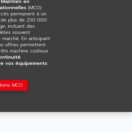
 Maintien en
ationnelles
(MCO)
accès permanent à un
e de plus de 250 000
e, incluant des
ètes souvent
e marché. En anticipant
os offres permettent
rrêts machine coûteux
ontinuité
de vos équipements
utions MCO