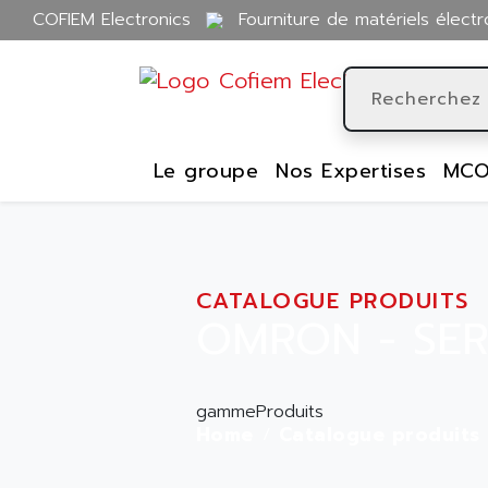
COFIEM Electronics
Fourniture de matériels électr
Le groupe
Nos Expertises
MCO
CATALOGUE PRODUITS
OMRON - SER
gammeProduits
Home
Catalogue produits