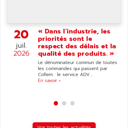
PANELVIEW 1200
ARBO
MDLQ
ARBOR
GP2000 Series
ARBURG
TSX17
20
« Dans l’industrie, les
ARC MACHINES
1060
priorités sont le
ARC MODENA
juil.
VECTOR DRIVE
respect des délais et la
ARCEL
2026
qualité des produits. »
ALPHA
ARCNET
SM SERIE
Le dénominateur commun de toutes
ARCOL
les commandes qui passent par
SIMATIC S7-200
ARCOLECTRIC
Cofiem : le service ADV....
MODICON QUANTUM
En savoir +
ARCOTRONICS
GENIUS
ARCTIC COOLING
A SERIES
ARDAMEL LHOMARGY
MDLU
ARDATEM
UAC
ARDETEM
LQ SERIE
ARDUCAM
530 SERIES
Voir toutes les actualités