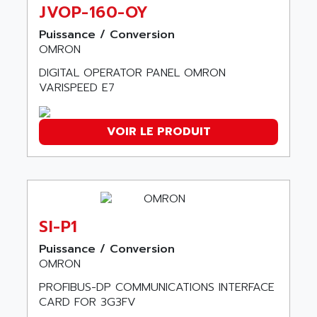
ABC VISION
JVOP-160-OY
C350 / C370
ABD
Puissance / Conversion
RAIL SWITCH
ABG
OMRON
SBC
ABL
DIGITAL OPERATOR PANEL OMRON
HMI
ABL SURSUM
VARISPEED E7
SIMATIC HMI
ABLE SYSTEMS
SIMATIC OPERATOR PANEL
ABLIC
VOIR LE PRODUIT
OPERATOR PANEL
ABOUTBATTERIE
APRIL 2000
ABRACON
APRIL 7000
ABS COMPUTERS
SMC50
ABS SYSTEM
SMC600
SI-P1
ABSOCODER
SMC25 et SMC 35
Puissance / Conversion
ABUS
SMC 50 / SMC 600
OMRON
ABUS ELECTRONIC
SMC 600
PROFIBUS-DP COMMUNICATIONS INTERFACE
AC
CARD FOR 3G3FV
SMC50 / SMC600
AC AUTOMATION