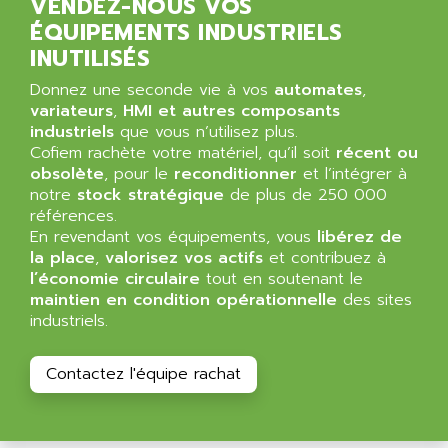
SCALANCE
VENDEZ-NOUS VOS
AMAN
ÉQUIPEMENTS INDUSTRIELS
SMC40
AMAREX
INUTILISÉS
SCM50
AMAT
BKD
Donnez une seconde vie à vos
automates
,
AMBERSIL
variateurs
,
HMI et autres composants
A16B
AMBRESIL
industriels
que vous n’utilisez plus.
MIDIMASTER VECTOR
Cofiem rachète votre matériel, qu’il soit
récent ou
AMC
obsolète
, pour le
reconditionner
et l’intégrer à
MIDIMASTER
AMD
notre
stock stratégique
de plus de 250 000
SMC200
références.
AMDV
ADVANTYS TELEFAST
En revendant vos équipements, vous
libérez de
AMERICAN DYNAMICS
la place
,
valorisez vos actifs
et contribuez à
TELEFAST ABE7
AMERICAN MEGATRENDS
l’économie circulaire
tout en soutenant le
750
maintien en condition opérationnelle
des sites
AMERICAN MICROSEMICONDUCTOR
AT
industriels.
AMERICAN MICROSEMICONDUCTOR INC
AB2
AMERICAN SIGMA
Contactez l'équipe rachat
TC2000
AMERICAN STD INC
MOVITRON
AMERSHAM
SMC100