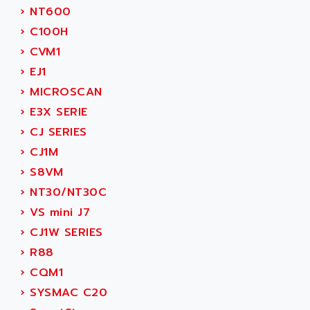
NUM 1060
ADVANCED ENERGY
›
NT600
NUM 760
ADVANCED MICRO DEVICES
›
C100H
NUM 750/760
ADVANCED MOTION CONTROLS
›
CVM1
NUM750
ADVANCED POWER TECHNOLOGY
›
EJ1
NUM750 / NUM760
ADVANCED UV
›
MICROSCAN
NUM 750
ADVANTEC
›
E3X SERIE
ULTRA SERIES
ADVANTECH
›
CJ SERIES
IPC
ADVANTYS FTM
›
CJ1M
INDUCTEL
ADWIN
›
S8VM
C500
AE
›
NT30/NT30C
C200H
AE&T
›
VS mini J7
CQM1
AEC
›
CJ1W SERIES
R88
AECO
›
R88
CQM1H
AEE
›
CQM1
RECTIVAR 4
AEEON
›
SYSMAC C20
ALTIVAR 16