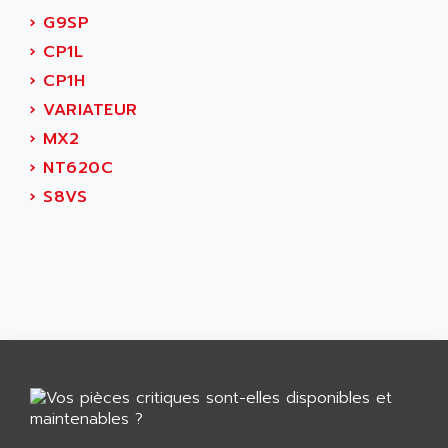
ARGOLUX AS
AIRWELL
›
G9SP
TSX 21
AISA
›
CP1L
ALTISTART
AIXIA SYSTEMES
›
CP1H
TEXT DISPLAY
AJC BATTERY
›
VARIATEUR
SIMATIC S5 115U
AJHUA TECHNOLOGY
›
MX2
SINUMERIK 840
AJR DIFFUSION
›
NT620C
SMTBD1
AK ELECTRONIQUE
›
S8VS
SMT
AKA
SMTB
AKER
SMT-BSI
AKIM AG
CPX37
AKKU
CE65
AKO
ROD 426
ALACATEL
SINUMERIK 840C
ALARMCOM
ATP
ALCATEL
9300-SERIES