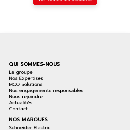
ARDUINO
C170
AREVA
RESISTRON
ARGUS
OP30/B
ARIA
DNC
ARIC
UD7000
ARICO
PMC1000
ARIES
FLEX DRIVE
ARINC
QUI SOMMES-NOUS
CEPR
ARIS
Le groupe
FD-B SERIES
Nos Expertises
ARIS HERION
ACS550
MCO Solutions
ARISTO
Nos engagements responsables
MAESTRO
ARISTON
Nous rejoindre
J2-SUPER SERIES
Actualités
ARITECH
VFD
Contact
ARIZONA
TFS
NOS MARQUES
ARL
LFL
Schneider Electric
ARNATRONIC