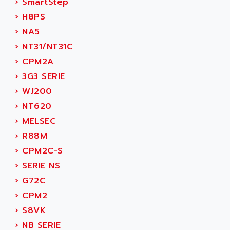
AEES
›
SmartStep
ALTIVAR 66
AEG
›
H8PS
MICROMASTER
AEG MODICON
›
NA5
SQUARE D
AEL CRYSTALS
›
NT31/NT31C
SY/MAX
AEM
›
CPM2A
ADVANTYS
AEP
›
3G3 SERIE
APRIL 3000
AERMEC
›
WJ200
VT5000
AERO - SHARP
›
NT620
VT3000
AEROBAR
›
MELSEC
VT
AEROSEC INDUSTRIE
›
R88M
VSPA1
AEROTECH
›
CPM2C-S
FERROMATIK PMC 1000
AES
›
SERIE NS
VT100
AESYS
›
G72C
LCA
AEV
›
CPM2
CNC ALPHA
AFAG
›
S8VK
SMART TOUCH
AFDI
›
NB SERIE