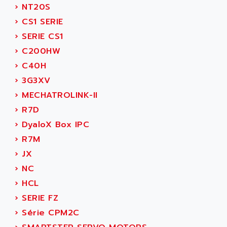
ADANI PSC
›
NT20S
KDA
ADAPTATER
›
CS1 SERIE
KDS
ADAPTATIVE
›
SERIE CS1
TDA
ADAPTEC
›
C200HW
BUM
ADAPTORR
›
C40H
BUS
ADAS
›
3G3XV
DIAX 04
ADC AUTOMATICA
›
MECHATROLINK-II
DIAX 4
ADDA
›
R7D
cms3
ADDER
›
DyaloX Box IPC
CMS
ADDI DATA
›
R7M
PARVEX
ADEL SYSTEM
›
JX
AMS
ADEPT
›
NC
R6TXB
ADEPT TECHNOLOGY
›
HCL
MOVIDYN
ADES
›
SERIE FZ
MOVITRAC
ADETEC
›
Série CPM2C
LEXIUM
ADISCOM