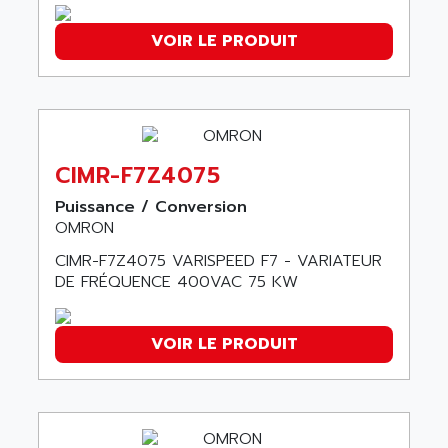
SMC 25 et SMC 35
AC SMARTMOTION
SMC25 et SMC35
VOIR LE PRODUIT
ACARD
SMC25
ACB
SMC
ACBEL
PB80
ACCES
PB400
ACCESS
CIMR-F7Z4075
WS SERIES
ACCROSSER
Puissance / Conversion
PB200
ACCU
OMRON
TSX COMPACT
ACCUCELL
CIMR-F7Z4075 VARISPEED F7 - VARIATEUR
984 SERIE
DE FRÉQUENCE 400VAC 75 KW
ACCU-SORT SYSTEMS
SIMODRIVE
ACCUTRONICS
TSX21
ACDC
VOIR LE PRODUIT
C350
ACEDIS
15N
ACER
PB15
ACERIME
C200