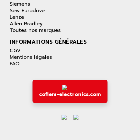
Siemens
ALTIVAR 58
ARO
Sew Eurodrive
KRC2
AROLIT-PLASTIC
Lenze
ABR7
Allen Bradley
ARPEGE
Toutes nos marques
VR1B
ARPS
MDLD
INFORMATIONS GÉNÉRALES
ARROW PNEUMATIC
MENTOR 2
CGV
ARSEFRAM
Mentions légales
KRC1
ARSILICII
FAQ
MULTICONTROL
ARSOFT
SYSDRIVE
ART
ACI
ARTECHE
cofiem-electronics.com
ACOPOS
ARTECHNIC
760
ARTESYN
TESYS
ARTESYN EMBEDDED TECHNOLOGIES
BUG
ARTILA
SYNCHRONOUS SERVO MOTOR
ARTIS