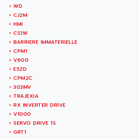
GP 70 SERIE
AFP PRODEL
›
WD
PROVIT 5000
AG ASSOCIATES
›
CJ2M
S4-S4C
AGASTAT
›
HMI
SIAX
AGDE
›
CS1W
FESTO ELECTRONIC
AGE POWERBLOCK
›
BARRIERE IMMATERIELLE
PCS095
AGETEM
›
CPM1
TOUCHVIEW
AGI
›
V600
REDIPANEL
AGIE
›
E5ZD
RJ2
AGILENT
›
CPM2C
MULTI-SERVO
AGILENT TECHNOLOGIES
›
3G3MV
PCS
AGILER
›
TRAJEXIA
RECTIVAR
AGP
›
RX INVERTER DRIVE
RECTIVAR 4 SERIE 641
AGS
›
V1000
CONTROLLOGIX
AGTATAC
›
SERVO DRIVE 1S
plc5
AGTATEC AG
›
GRT1
SLC 500