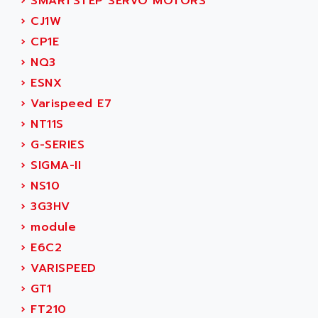
›
SMARTSTEP SERVO MOTORS
SERVVODYN
ADITEC
›
CJ1W
SERVODYN
ADL
›
CP1E
SE50
ADL EUROTECH
›
NQ3
LTD12
ADLEE POWERTRONIC
›
ESNX
MDLA
ADLINK
›
Varispeed E7
MDLS
ADLINK TECHNOLOGY
›
NT11S
ACMD2
ADM ELECTRONIC
›
G-SERIES
ACM
ADMV
›
SIGMA-II
PLS514
ADN
›
NS10
PLS510
ADN PESAGE
›
3G3HV
PLS508
ADTECH POWER INC
›
module
SERVOSTAR
ADV
›
E6C2
AC FEED MOTOR
ADVANCE
›
VARISPEED
SIMODRIVE 611
ADVANCE HIVOLT
›
GT1
TSX MOMENTUM
ADVANCE TAPES
›
FT210