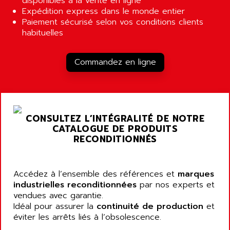
disponibles à la vente en ligne
ALPES DEIS
Expédition express dans le monde entier
PSS
ALPES TECNOLOGIE
Paiement sécurisé selon vos conditions clients
DIGIFAS
habituelles
ALPHA
TC1028
ALPHA GETRIEBEBAU
MICROCOR
Commandez en ligne
ALPHA LAVAL
DIXIT
ALPHA SOLWAY
PYRAMID
ALPHA VUOTO
ADMIRAL
ALPHA WIRE
CONSULTEZ L’INTÉGRALITÉ DE NOTRE
S3C
ALPHAGEAR
CATALOGUE DE PRODUITS
4900
RECONDITIONNÉS
ALPHEE
MV1000
ALPINE
650 SERIE
ALPS
Accédez à l’ensemble des références et
marques
ALPHA SVM
ALPSITEC
industrielles reconditionnées
par nos experts et
FRENIC
vendues avec garantie.
ALR
Idéal pour assurer la
continuité de production
et
RAC
ALRITMA M
éviter les arrêts liés à l’obsolescence.
PUSH BUTTON PANEL
ALRO