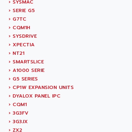
AGUT
›
SYSMAC
COMPACTLOGIX
AHEAD SYSTEMS
›
SERIE G5
FLEX I/O
AHLBERG ELECTRONICS
›
G7TC
MICROLOGIX 1200
AIP SYSTEMES
›
CQM1H
PANELVIEW 1000
AIR
›
SYSDRIVE
NT620C
AIR ET PULVERISATION
›
XPECTIA
SIMATIC S5-101
AIR LIQUIDE
›
NT21
SIMATIC TOUCH PANEL
AIR SYSTEMS
›
SMARTSLICE
S900 II
AIR WORTHINGTON CREYSSENSAC
›
A1000 SERIE
S900
AIRBUS
›
G5 SERIES
PHASEO
AIRCOM
›
CP1W EXPANSION UNITS
SIMATIC-S5
AIRELEC
›
DYALOX PANEL IPC
SIMATIC FIELD PG
AIRMASTER R1
›
CQM1
LOGO!
AIRMASTER R1HMI
›
3G3FV
RJ3
AIRMAT
›
3G3JX
A03B
AIRPES
›
ZX2