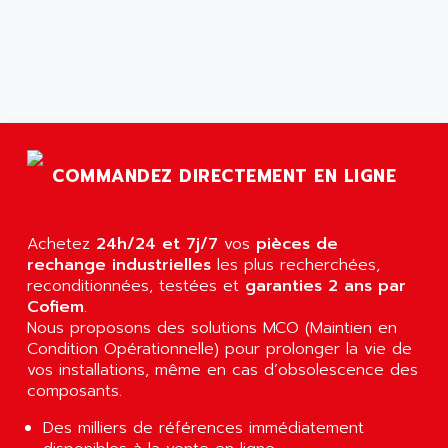
NT3
ALLEN BRADLEY
CYBER 4000
ALLEN CODIERGERATE GMBH
RPX30
ALLEN CODING SYSTEMS
SINUMERIK 820/
ALLEN SYSTEMS
LOGO
ALLIANCE INSTRUMENTS
SIMATIC MULTIPANEL
ALLIANCE MEMORY
COMMANDEZ DIRECTEMENT EN LIGNE
CL200
ALLIED TELESIS
DIGIVEX
ALLIED TELESYN
PWE
Achetez
24h/24 et 7j/7
vos
pièces de
ALLIED VISION
rechange industrielles
les plus recherchées,
CL300
ALLIGATOR
reconditionnées, testées et
garanties 2 ans par
SIMOVERT MASTERDRIVES
Cofiem
.
ALLISON
Nous proposons des solutions MCO (Maintien en
C100
ALLISON TRANSMISSION
Condition Opérationnelle) pour prolonger la vie de
OP35
vos installations, même en cas d’obsolescence des
ALM
SIMATIC TP
composants.
ALMA
BT
Des milliers de références immédiatement
ALMCO KLEENTEC
PANEL PLUS 600