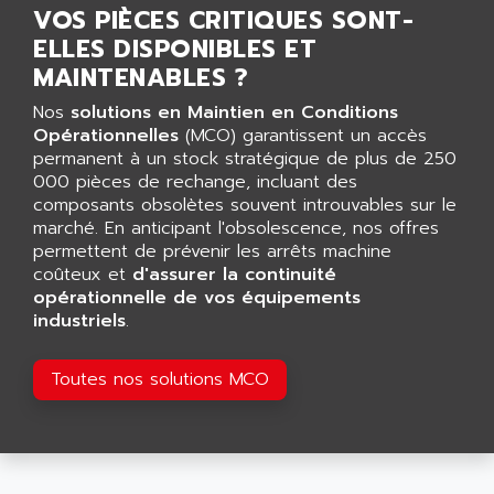
ALCATEL-LUCENT
VOS PIÈCES CRITIQUES SONT-
8200-SERIES
ALDES
ELLES DISPONIBLES ET
SERIE 9000
ALES
MAINTENABLES ?
SIMATIC ET200
ALFA PROGETTI
Nos
solutions en Maintien en Conditions
SERVOPACK
Opérationnelles
ALFA ROBOT
(MCO) garantissent un accès
UNIDRIVE
permanent à un stock stratégique de plus de 250
ALFA ROMEO
000 pièces de rechange, incluant des
FMV
ALFAA
composants obsolètes souvent introuvables sur le
DIGIDRIVE SE
marché. En anticipant l'obsolescence, nos offres
ALFA-LAVAL
SIGMA II
permettent de prévenir les arrêts machine
ALFASISTEL
coûteux et
d'assurer la continuité
VERITRON
ALFATRONIX
opérationnelle de vos équipements
PANELVIEW
industriels
.
ALFONS HAAR
AXUMERIK
ALICAT SCIENTIFIC
PROVIT
Toutes nos solutions MCO
ALIZEA
GRADIPAK
ALL TERMINALS
SIMATIC MP
ALLEGRO MICROSYSTEMS
MINI MAESTRO
ALLEN