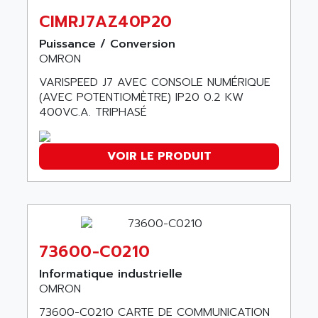
ACI ALPHANUMERIQUE
SMC500
CIMRJ7AZ40P20
ACIM JOUANIN
SMC200 / 500
Puissance / Conversion
ACINDUCTO
OMRON
PLC-5
ACKSYS
NC
VARISPEED J7 AVEC CONSOLE NUMÉRIQUE
ACMA
(AVEC POTENTIOMÈTRE) IP20 0.2 KW
SYSMAC
ACOBAL
400VC.A. TRIPHASÉ
SERVO MOTOR
ACOMEL
PERMANENT MAGNET MOTOR
ACOOL
VOIR LE PRODUIT
BPH
ACOPIAN
MASAP
ACOPOS
BSM SERIE
ACQUIDUC
SIMODRIVE 210
ACROMAG
SIMODRIVE 610
73600-C0210
ACS
SIMODRIVE 650
ACS MOTION CONTROL
Informatique industrielle
SIMOREG
OMRON
ACT KERN
SINUMERIK 800
73600-C0210 CARTE DE COMMUNICATION
ACTIA