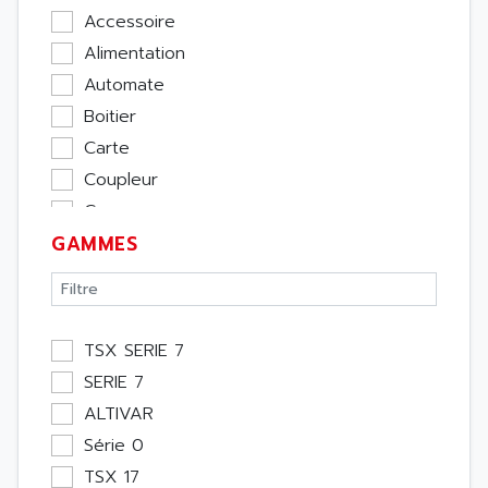
Accessoire
Alimentation
Automate
Boitier
Carte
Coupleur
Cpu
GAMMES
Ecran
Entrée / Sortie
Memoire
Module Métier
TSX SERIE 7
Moteur
SERIE 7
Pupitre Opérateur
ALTIVAR
Rack
Série 0
Etude
TSX 17