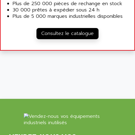
Plus de 250 000 pièces de rechange en stock
VT170
ALSPA
30 000 prêtes à expédier sous 24 h
MENTOR II
Plus de 5 000 marques industrielles disponibles
ALSTEF
EEA
ALSTHOM
CD1-K
Consultez le catalogue
ALSTHOM ATLANTIQUE
SIMATIC MONITOR PANEL
ALSTHOM PARVEX
ACS
ALSTOM
LCD
ALTECH
SBS
ALTER
ABS
ALTIVAR
PS316
ALTRAC AG
RPX
ALTRONICS
PB100
ALTRONIX
PB 300 / PB 600
ALUTRON
5000
ALX
SMC35
AMADA