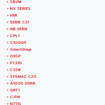
›
S8VM
›
NX SERIES
›
HMI
›
SERIE CS1
›
NB SERIE
›
CPL1
›
C1000H
›
SmartStep
›
G9SP
›
FT210
›
CS1W
›
SYSMAC C20
›
A1000 SERIE
›
GRT1
›
CJ1W
›
NT11S