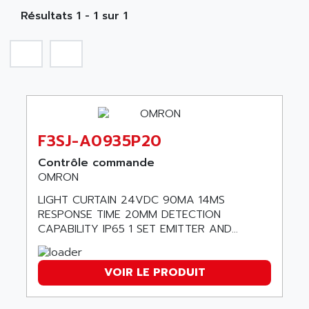
Etude
Résultats 1 - 1 sur 1
Software
Variateur
Actif
Affichage
Consommable
Electromecanique / Energie
F3SJ-A0935P20
Optoélectronique
Contrôle commande
Passif
OMRON
Bureau
LIGHT CURTAIN 24VDC 90MA 14MS
Emballage
RESPONSE TIME 20MM DETECTION
CAPABILITY IP65 1 SET EMITTER AND...
Informatique
Pc
Outillage
VOIR LE PRODUIT
Robot