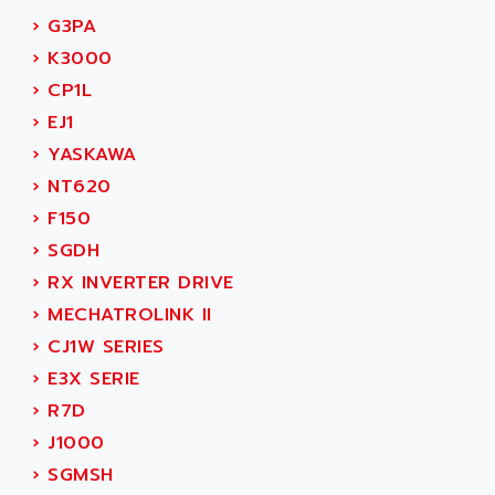
›
G3PA
›
K3000
›
CP1L
›
EJ1
›
YASKAWA
›
NT620
›
F150
›
SGDH
›
RX INVERTER DRIVE
›
MECHATROLINK II
›
CJ1W SERIES
›
E3X SERIE
›
R7D
›
J1000
›
SGMSH