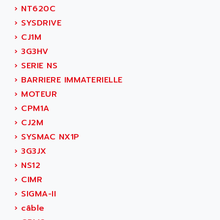
›
NT620C
›
SYSDRIVE
›
CJ1M
›
3G3HV
›
SERIE NS
›
BARRIERE IMMATERIELLE
›
MOTEUR
›
CPM1A
›
CJ2M
›
SYSMAC NX1P
›
3G3JX
›
NS12
›
CIMR
›
SIGMA-II
›
câble