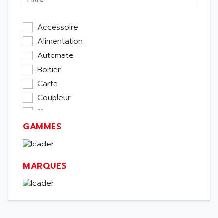
Accessoire
Alimentation
Automate
Boitier
Carte
Coupleur
Cpu
GAMMES
Ecran
Entrée / Sortie
Memoire
MARQUES
Module Métier
Moteur
Pupitre Opérateur
Rack