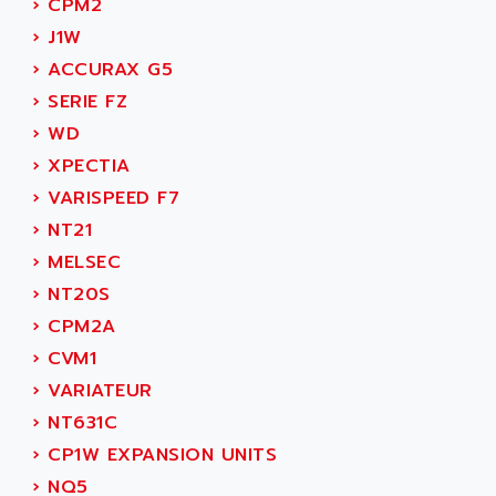
›
CPM2
›
J1W
›
ACCURAX G5
›
SERIE FZ
›
WD
›
XPECTIA
›
VARISPEED F7
›
NT21
›
MELSEC
›
NT20S
›
CPM2A
›
CVM1
›
VARIATEUR
›
NT631C
›
CP1W EXPANSION UNITS
›
NQ5