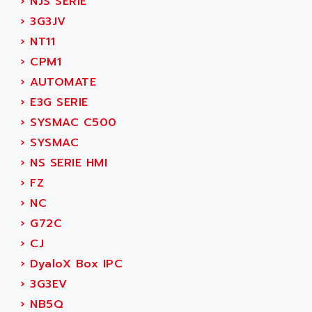
›
NJS SERIE
›
3G3JV
›
NT11
›
CPM1
›
AUTOMATE
›
E3G SERIE
›
SYSMAC C500
›
SYSMAC
›
NS SERIE HMI
›
FZ
›
NC
›
G72C
›
CJ
›
DyaloX Box IPC
›
3G3EV
›
NB5Q