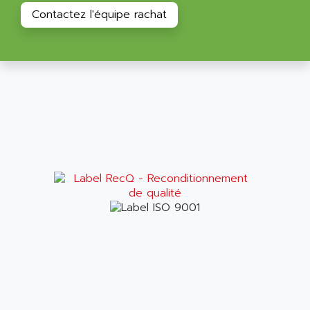
C50
AMTE
Contactez l'équipe rachat
SMARTDRIVE VF1000
AMX
NUMECOR
ANAHEIM AUTOMATION
MINICOR
ANALOG
631
ANALOG DEVICES
DBS
ANALOGIC
CQM1H
ANALOX
ESG
ANATEL
TP27
ANCA
MOVIDRIVE
ANCAR
MDS
ANDERS ELECTRONICS
COMBIVERT
ANDERSON POWER PRODUCTS
COMBIVERT S4
ANDERSON-NEGELE
VSF
ANDRON
TI-305
ANELEC
DIAS