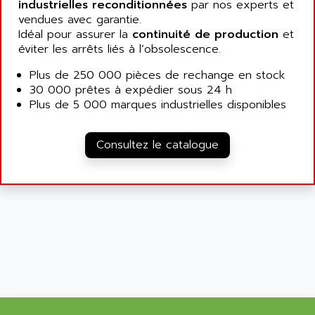
SCALANCE
industrielles reconditionnées
par nos experts et
AMAN
vendues avec garantie.
SMC40
AMAREX
Idéal pour assurer la
continuité de production
et
SCM50
éviter les arrêts liés à l’obsolescence.
AMAT
BKD
AMBERSIL
Plus de 250 000 pièces de rechange en stock
A16B
30 000 prêtes à expédier sous 24 h
AMBRESIL
MIDIMASTER VECTOR
Plus de 5 000 marques industrielles disponibles
AMC
MIDIMASTER
AMD
SMC200
Consultez le catalogue
AMDV
ADVANTYS TELEFAST
AMERICAN DYNAMICS
TELEFAST ABE7
AMERICAN MEGATRENDS
750
AMERICAN MICROSEMICONDUCTOR
AT
AMERICAN MICROSEMICONDUCTOR INC
AB2
AMERICAN SIGMA
TC2000
AMERICAN STD INC
MOVITRON
AMERSHAM
SMC100