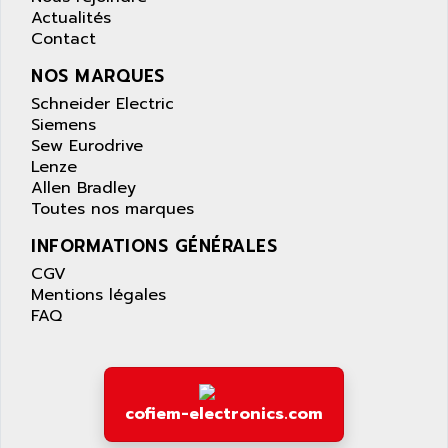
SIMOTICS S
ARTLII
Actualités
Kinetix 6000
Contact
ARX
MELSEC
AS INFO
NOS MARQUES
ADVANTYS STB
ASAHI
Schneider Electric
ND
Siemens
ASAHI ENGINEERING
SIMOVERT P
Sew Eurodrive
ASANTE
Lenze
RTS
ASC
Allen Bradley
VPC
Toutes nos marques
ASCII
XBLC
ASCO
INFORMATIONS GÉNÉRALES
2500M
ASCOM
CGV
2500
Mentions légales
ASCON
FAQ
HARMONY XVBC
ASE ENERGY
ACS600
ASEA
PG
ASECOS
SINAMICS
cofiem-electronics.com
ASEDO
TI 500
ASEM