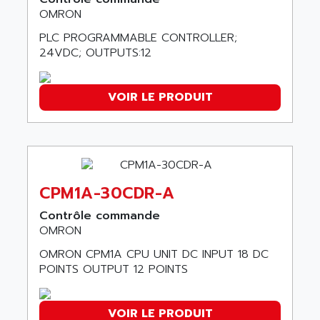
ACI ALPHANUMERIQUE
OMRON
SMC500
ACIM JOUANIN
PLC PROGRAMMABLE CONTROLLER;
SMC200 / 500
ACINDUCTO
24VDC; OUTPUTS:12
PLC-5
ACKSYS
NC
ACMA
VOIR LE PRODUIT
SYSMAC
ACOBAL
SERVO MOTOR
ACOMEL
PERMANENT MAGNET MOTOR
ACOOL
BPH
ACOPIAN
MASAP
CPM1A-30CDR-A
ACOPOS
BSM SERIE
ACQUIDUC
Contrôle commande
SIMODRIVE 210
OMRON
ACROMAG
SIMODRIVE 610
OMRON CPM1A CPU UNIT DC INPUT 18 DC
ACS
SIMODRIVE 650
POINTS OUTPUT 12 POINTS
ACS MOTION CONTROL
SIMOREG
ACT KERN
SINUMERIK 800
VOIR LE PRODUIT
ACTIA