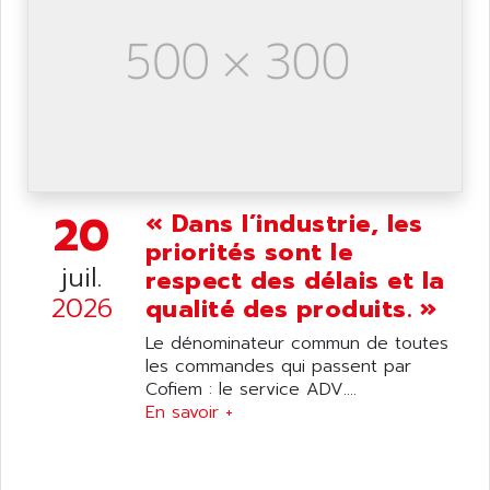
ARDUINO
C170
AREVA
RESISTRON
ARGUS
OP30/B
ARIA
DNC
ARIC
UD7000
ARICO
PMC1000
ARIES
20
« Dans l’industrie, les
FLEX DRIVE
ARINC
priorités sont le
CEPR
ARIS
juil.
respect des délais et la
FD-B SERIES
ARIS HERION
2026
qualité des produits. »
ACS550
ARISTO
Le dénominateur commun de toutes
MAESTRO
ARISTON
les commandes qui passent par
J2-SUPER SERIES
Cofiem : le service ADV....
ARITECH
VFD
En savoir +
ARIZONA
TFS
ARL
LFL
ARNATRONIC