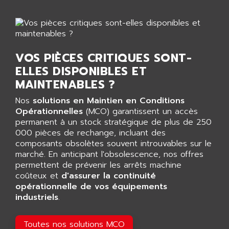
NT3
ALLEN BRADLEY
CYBER 4000
ALLEN CODIERGERATE GMBH
RPX30
ALLEN CODING SYSTEMS
SINUMERIK 820/
VOS PIÈCES CRITIQUES SONT-
ALLEN SYSTEMS
LOGO
ELLES DISPONIBLES ET
ALLIANCE INSTRUMENTS
SIMATIC MULTIPANEL
MAINTENABLES ?
ALLIANCE MEMORY
CL200
Nos
solutions en Maintien en Conditions
ALLIED TELESIS
DIGIVEX
Opérationnelles
(MCO) garantissent un accès
ALLIED TELESYN
permanent à un stock stratégique de plus de 250
PWE
ALLIED VISION
000 pièces de rechange, incluant des
CL300
composants obsolètes souvent introuvables sur le
ALLIGATOR
SIMOVERT MASTERDRIVES
marché. En anticipant l'obsolescence, nos offres
ALLISON
permettent de prévenir les arrêts machine
C100
ALLISON TRANSMISSION
coûteux et
d'assurer la continuité
OP35
opérationnelle de vos équipements
ALM
industriels
.
SIMATIC TP
ALMA
BT
ALMCO KLEENTEC
Toutes nos solutions MCO
PANEL PLUS 600