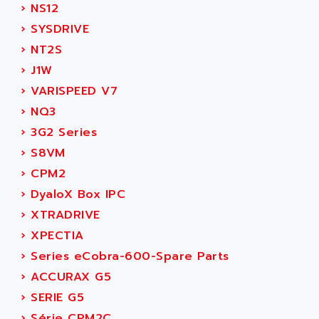
GP 70 SERIE
›
NS12
AFP PRODEL
PROVIT 5000
›
SYSDRIVE
AG ASSOCIATES
S4-S4C
›
NT2S
AGASTAT
SIAX
›
J1W
AGDE
FESTO ELECTRONIC
›
VARISPEED V7
AGE POWERBLOCK
PCS095
›
NQ3
AGETEM
TOUCHVIEW
›
3G2 Series
AGI
REDIPANEL
›
S8VM
AGIE
RJ2
›
CPM2
AGILENT
MULTI-SERVO
›
DyaloX Box IPC
AGILENT TECHNOLOGIES
PCS
›
XTRADRIVE
AGILER
RECTIVAR
›
XPECTIA
AGP
RECTIVAR 4 SERIE 641
›
Series eCobra-600-Spare Parts
AGS
CONTROLLOGIX
›
ACCURAX G5
AGTATAC
plc5
›
SERIE G5
AGTATEC AG
SLC 500
›
Série CPM2C