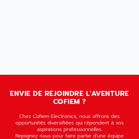
wyse
AOR
DGN
APACER
BULLETIN 160
APATOR
SIMATIC S5 101U
APC
FX SERIE
APE
VEA
APELCO-CAREL
CONTROL LOGIX
APELEC
VERSAMAX
APEM
MAGIC
APEX
POSMO
APLEX TECHNOLOGY
SIMATIC TI505
ENVIE DE REJOINDRE L'AVENTURE
APOTEKA
COFIEM ?
PMC 1000
APPA
ACS400
APPARATEBAU HUNDSBACH
Chez Cofiem Electronics, nous offrons des
584S
APPLE
opportunités diversifiées qui répondent à vos
LEXIUM 15
aspirations professionnelles.
APPLICOM
Rejoignez nous pour faire partie d'une équipe
SAFETY RELAY