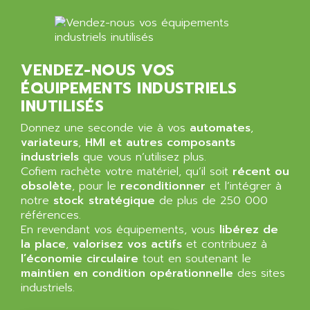
AMET
690 SERIE
AMETEK
ECODRIVE
AMETHERM
CHARGEUR
AMI SEMICONDUCTOR
VENDEZ-NOUS VOS
NUM 720
AMIC TECHNOLOGY
ÉQUIPEMENTS INDUSTRIELS
SINUMERIK 802
AMK
INUTILISÉS
PCS950
AMKASYN
Donnez une seconde vie à vos
automates
,
DIGITAX
AMP
variateurs
,
HMI et autres composants
BUC
industriels
que vous n’utilisez plus.
AMP DISPLAY
Cofiem rachète votre matériel, qu’il soit
récent ou
RAC3
AMPEREX
obsolète
, pour le
reconditionner
et l’intégrer à
PANELVIEW 550
notre
AMPEX
stock stratégique
de plus de 250 000
AC SERVO
références.
AMPHENOL
En revendant vos équipements, vous
libérez de
AXODYN
AMPIRE
la place
,
valorisez vos actifs
et contribuez à
SMD
l’économie circulaire
tout en soutenant le
AMPLICON
8200 VECTOR
maintien en condition opérationnelle
des sites
AMRI-KSB
industriels.
GP2000 SERIE
AMSAMOTION