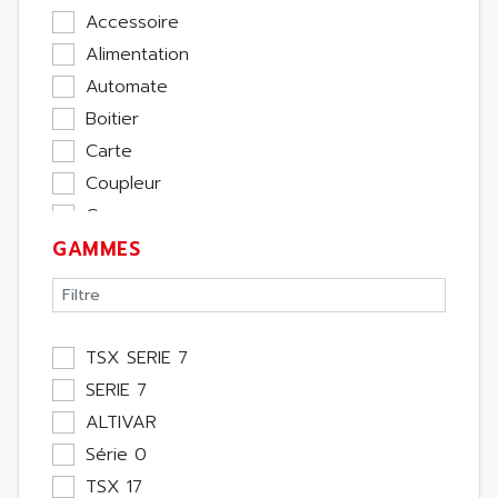
Accessoire
Alimentation
Automate
Boitier
Carte
Coupleur
Cpu
GAMMES
Ecran
Entrée / Sortie
Memoire
Module Métier
TSX SERIE 7
Moteur
SERIE 7
Pupitre Opérateur
ALTIVAR
Rack
Série 0
Etude
TSX 17