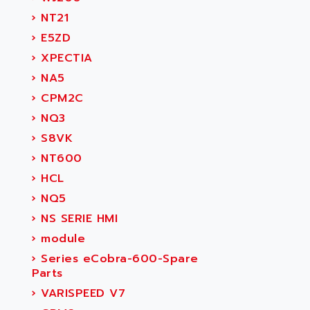
›
NT21
›
E5ZD
›
XPECTIA
›
NA5
›
CPM2C
›
NQ3
›
S8VK
›
NT600
›
HCL
›
NQ5
›
NS SERIE HMI
›
module
›
Series eCobra-600-Spare
Parts
›
VARISPEED V7