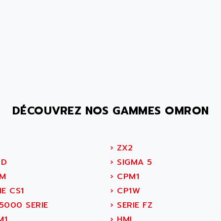
DÉCOUVREZ NOS GAMMES OMRON
›
ZX2
8D
›
SIGMA 5
M
›
CPM1
E CS1
›
CP1W
5000 SERIE
›
SERIE FZ
M1
›
HMI