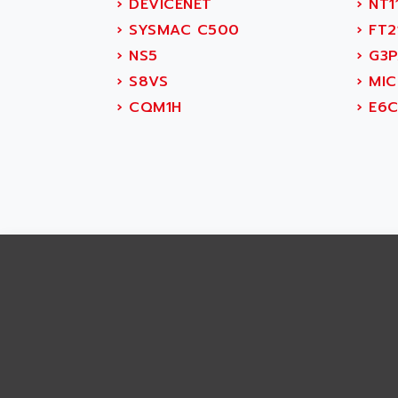
ABS SYSTEM
›
DEVICENET
›
NT1
SMC600
ABSOCODER
›
SYSMAC C500
›
FT2
SMC25 et SMC 35
ABUS
›
NS5
›
G3P
SMC 50 / SMC 600
ABUS ELECTRONIC
›
S8VS
›
MIC
SMC 600
AC
›
CQM1H
›
E6C
SMC50 / SMC600
AC AUTOMATION
SMC 25 et SMC 35
AC SMARTMOTION
SMC25 et SMC35
ACARD
SMC25
ACB
SMC
ACBEL
PB80
ACCES
PB400
ACCESS
WS SERIES
ACCROSSER
PB200
ACCU
TSX COMPACT
ACCUCELL
984 SERIE
ACCU-SORT SYSTEMS