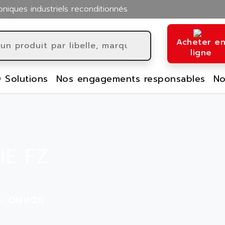
oniques industriels reconditionnés
Acheter e
ligne
 Solutions
Nos engagements responsables
No
IE FZ
OMRON