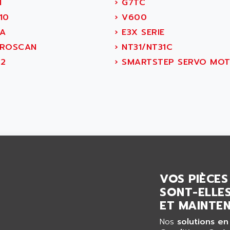
1
›
G7TC
10
›
V600
A
›
E3X SERIE
ROSCAN
›
NT31/NT31C
2
›
SMARTSTEP SERVO MO
VOS PIÈCES
SONT-ELLES
ET MAINTEN
Nos
solutions en