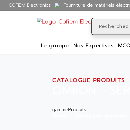
COFIEM Electronics
Fourniture de matériels électr
Le groupe
Nos Expertises
MCO
CATALOGUE PRODUITS
OMRON - SER
gammeProduits
Home
Catalogue produits