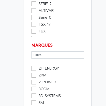
Moteur
SERIE 7
Pupitre Opérateur
ALTIVAR
Rack
Série 0
Etude
TSX 17
Software
TBX
Variateur
TSX NANO
Actif
MARQUES
TSX PREMIUM
Affichage
ASI
Consommable
APRIL 5000
Electromecanique /
XUD
Energie
2H ENERGY
TSX MICRO
Optoélectronique
2KM
MAGELIS
Passif
2-POWER
TCCX
Bureau
3COM
CCX17
Emballage
3D SYSTEMS
TELEFAST
Informatique
3M