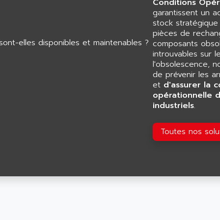
Conditions Opér
garantissent un 
stock stratégiqu
pièces de rechang
composants obsol
introuvables sur l
l'obsolescence, n
de prévenir les a
et
d'assurer la c
opérationnelle 
industriels
.
Toutes nos sol