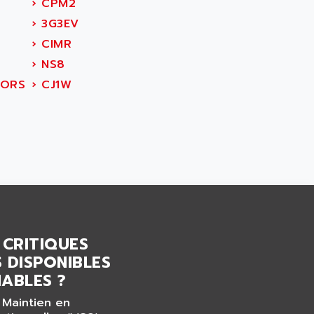
›
CPM2
›
3G3EV
›
CIMR
›
NS8
TORS
›
CJ1W
 CRITIQUES
 DISPONIBLES
ABLES ?
 Maintien en