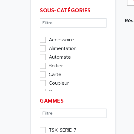
SOUS-CATÉGORIES
Résu
Accessoire
Alimentation
Automate
Boitier
Carte
Coupleur
Cpu
GAMMES
Ecran
Entrée / Sortie
Memoire
Module Métier
TSX SERIE 7