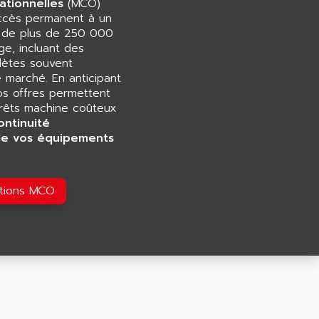
ationnelles
(MCO)
accès permanent à un
e de plus de 250 000
e, incluant des
ètes souvent
e marché. En anticipant
os offres permettent
rrêts machine coûteux
ontinuité
de vos équipements
utions MCO