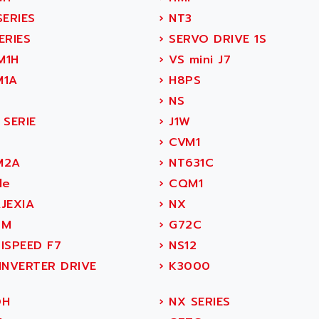
SERIES
›
NT3
ERIES
›
SERVO DRIVE 1S
M1H
›
VS mini J7
1A
›
H8PS
›
NS
 SERIE
›
J1W
8
›
CVM1
M2A
›
NT631C
le
›
CQM1
JEXIA
›
NX
8M
›
G72C
ISPEED F7
›
NS12
INVERTER DRIVE
›
K3000
DH
›
NX SERIES