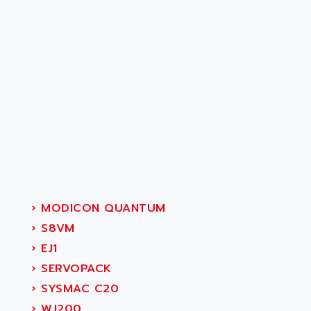
›
MODICON QUANTUM
›
S8VM
›
EJ1
›
SERVOPACK
›
SYSMAC C20
›
WJ200