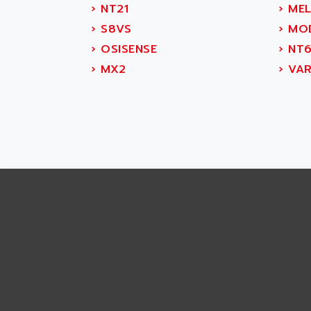
ABS SYSTEM
›
NT21
›
MEL
SMC600
ABSOCODER
›
S8VS
›
MOD
SMC25 et SMC 35
ABUS
›
OSISENSE
›
NT6
SMC 50 / SMC 600
ABUS ELECTRONIC
›
MX2
›
VAR
SMC 600
AC
SMC50 / SMC600
AC AUTOMATION
SMC 25 et SMC 35
AC SMARTMOTION
SMC25 et SMC35
ACARD
SMC25
ACB
SMC
ACBEL
PB80
ACCES
PB400
ACCESS
WS SERIES
ACCROSSER
PB200
ACCU
TSX COMPACT
ACCUCELL
984 SERIE
ACCU-SORT SYSTEMS