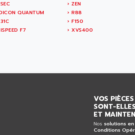
SEC
›
ZEN
ICON QUANTUM
›
R88
31C
›
F150
ISPEED F7
›
XVS400
VOS PIÈCES
SONT-ELLES
ET MAINTEN
Nos
solutions en
Conditions Opér