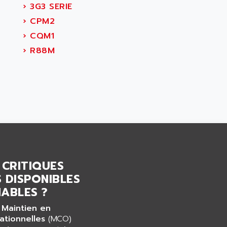
›
3G3 SERIE
›
CPM2
›
CQM1
›
R88M
 CRITIQUES
 DISPONIBLES
ABLES ?
 Maintien en
ationnelles
(MCO)