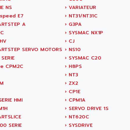
IE NS
›
VARIATEUR
ispeed E7
›
NT31/NT31C
RTSTEP A
›
G3PA
C
›
SYSMAC NX1P
HV
›
CJ
RTSTEP SERVO MOTORS
›
NS10
 SERIE
›
SYSMAC C20
ie CPM2C
›
H8PS
›
NT3
M
›
ZX2
›
CP1E
ERIE HMI
›
CPM1A
M1H
›
SERVO DRIVE 1S
RTSLICE
›
NT620C
00 SERIE
›
SYSDRIVE