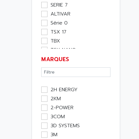
Moteur
SERIE 7
Pupitre Opérateur
ALTIVAR
Rack
Série 0
Etude
TSX 17
Software
TBX
Variateur
TSX NANO
Actif
MARQUES
TSX PREMIUM
Affichage
ASI
Consommable
APRIL 5000
Electromecanique /
XUD
Energie
2H ENERGY
TSX MICRO
Optoélectronique
2KM
MAGELIS
Passif
2-POWER
TCCX
Bureau
3COM
CCX17
Emballage
3D SYSTEMS
TELEFAST
Informatique
3M