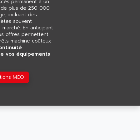
accès permanent à un
e de plus de 250 000
e, incluant des
ètes souvent
e marché. En anticipant
os offres permettent
rrêts machine coûteux
ontinuité
de vos équipements
utions MCO