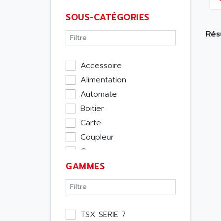
SOUS-CATÉGORIES
Résu
Accessoire
Alimentation
Automate
Boitier
Carte
Coupleur
Cpu
GAMMES
Ecran
Entrée / Sortie
Memoire
Module Métier
TSX SERIE 7