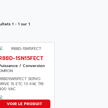
ltats 1 - 1 sur 1
R88D-1SN15FECT
Puissance / Conversion
OMRON
R88D1SN15FECT SERVO
DRIVE 1S ETC 1.5 KW, TRI
400 VAC
VOIR LE PRODUIT