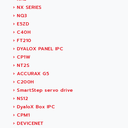
›
NX SERIES
›
NQ3
›
E5ZD
›
C40H
›
FT210
›
DYALOX PANEL IPC
›
CP1W
›
NT2S
›
ACCURAX G5
›
C200H
›
SmartStep servo drive
›
NS12
›
DyaloX Box IPC
›
CPM1
›
DEVICENET