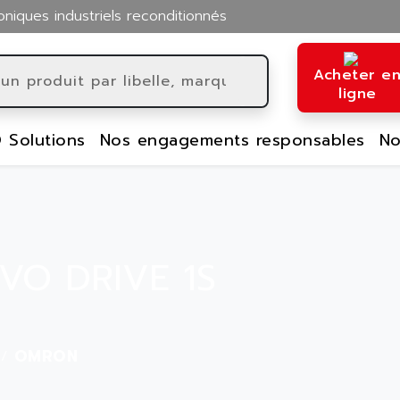
oniques industriels reconditionnés
Acheter e
ligne
 Solutions
Nos engagements responsables
No
VO DRIVE 1S
OMRON