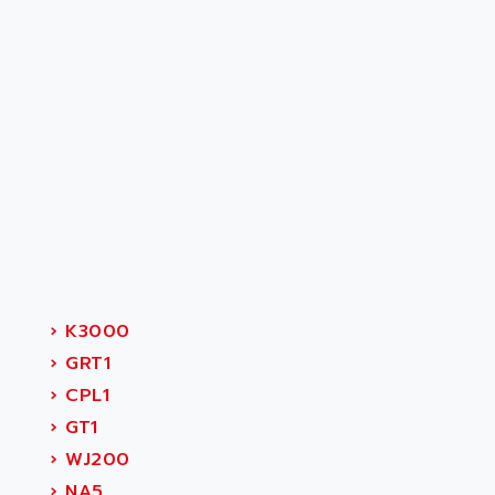
›
K3000
›
GRT1
›
CPL1
›
GT1
›
WJ200
›
NA5