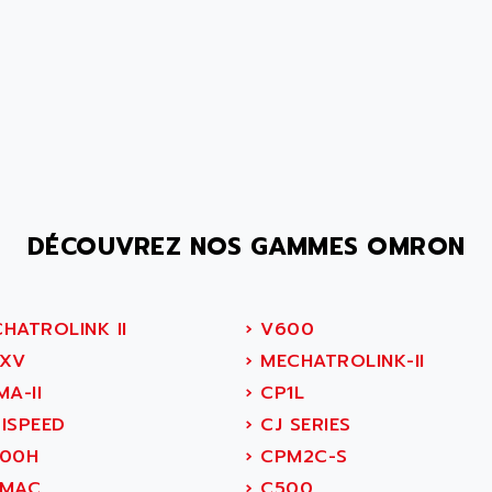
DÉCOUVREZ NOS GAMMES OMRON
HATROLINK II
›
V600
XV
›
MECHATROLINK-II
A-II
›
CP1L
ISPEED
›
CJ SERIES
00H
›
CPM2C-S
MAC
›
C500