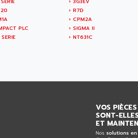
SERIE
›
3G3EV
20
›
R7D
1A
›
CPM2A
PACT PLC
›
SIGMA II
 SERIE
›
NT631C
VOS PIÈCES
SONT-ELLES
ET MAINTEN
Nos
solutions en