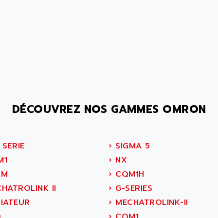
DÉCOUVREZ NOS GAMMES OMRON
 SERIE
›
SIGMA 5
M1
›
NX
8M
›
CQM1H
HATROLINK II
›
G-SERIES
IATEUR
›
MECHATROLINK-II
0
›
CQM1