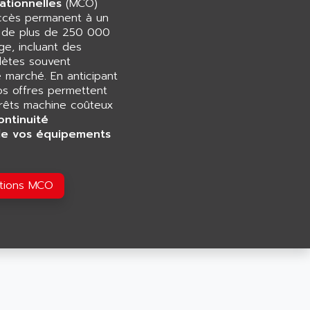
ationnelles
(MCO)
accès permanent à un
e de plus de 250 000
e, incluant des
ètes souvent
e marché. En anticipant
os offres permettent
rrêts machine coûteux
ontinuité
de vos équipements
utions MCO