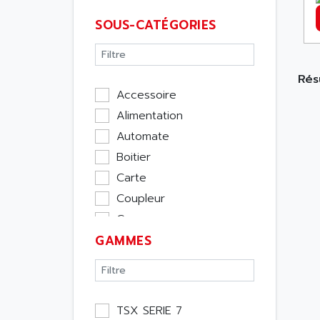
SOUS-CATÉGORIES
Résu
Accessoire
Alimentation
Automate
Boitier
Carte
Coupleur
Cpu
GAMMES
Ecran
Entrée / Sortie
Memoire
Module Métier
TSX SERIE 7