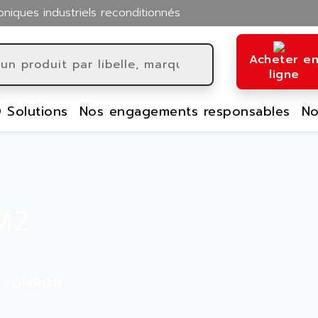
oniques industriels reconditionnés
Acheter e
ligne
 Solutions
Nos engagements responsables
No
M2
OMRON