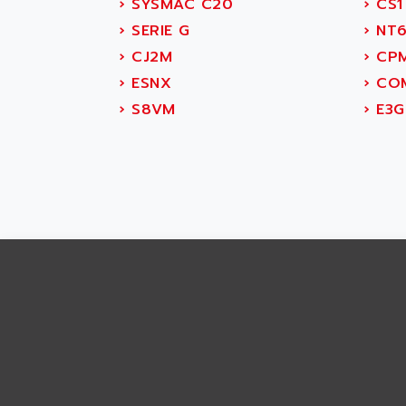
ABS SYSTEM
›
SYSMAC C20
›
CS1 
SMC600
ABSOCODER
›
SERIE G
›
NT6
SMC25 et SMC 35
ABUS
›
CJ2M
›
CPM
SMC 50 / SMC 600
ABUS ELECTRONIC
›
ESNX
›
COM
SMC 600
AC
›
S8VM
›
E3G
SMC50 / SMC600
AC AUTOMATION
SMC 25 et SMC 35
AC SMARTMOTION
SMC25 et SMC35
ACARD
SMC25
ACB
SMC
ACBEL
PB80
ACCES
PB400
ACCESS
WS SERIES
ACCROSSER
PB200
ACCU
TSX COMPACT
ACCUCELL
984 SERIE
ACCU-SORT SYSTEMS