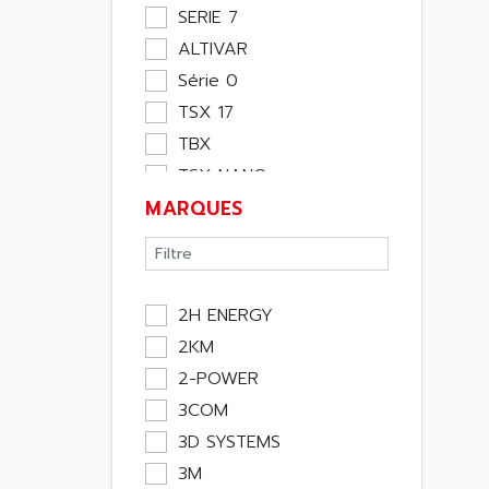
Moteur
SERIE 7
Pupitre Opérateur
ALTIVAR
Rack
Série 0
Etude
TSX 17
Software
TBX
Variateur
TSX NANO
Actif
MARQUES
TSX PREMIUM
Affichage
ASI
Consommable
APRIL 5000
Electromecanique /
XUD
Energie
2H ENERGY
TSX MICRO
Optoélectronique
2KM
MAGELIS
Passif
2-POWER
TCCX
Bureau
3COM
CCX17
Emballage
3D SYSTEMS
TELEFAST
Informatique
3M