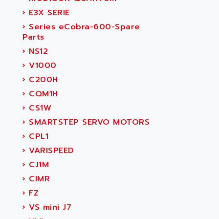
›
E3X SERIE
›
Series eCobra-600-Spare
Parts
›
NS12
›
V1000
›
C200H
›
CQM1H
›
CS1W
›
SMARTSTEP SERVO MOTORS
›
CPL1
›
VARISPEED
›
CJ1M
›
CIMR
›
FZ
›
VS mini J7