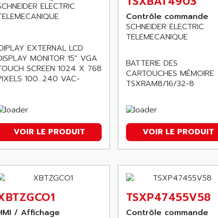
TSXBAT4903
SCHNEIDER ELECTRIC
TELEMECANIQUE
Contrôle commande
SCHNEIDER ELECTRIC
TELEMECANIQUE
IDIPLAY EXTERNAL LCD
DISPLAY MONITOR 15'' VGA
BATTERIE DES
TOUCH SCREEN 1024 X 768
CARTOUCHES MÉMOIRE
PIXELS 100...240 VAC-
TSXRAM8/16/32-8
VOIR LE PRODUIT
VOIR LE PRODUIT
XBTZGCO1
TSXP47455V58
HMI / Affichage
Contrôle commande