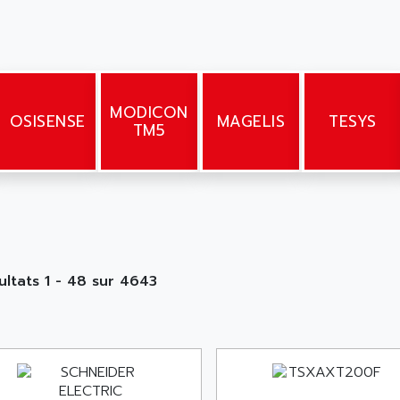
MODICON
OSISENSE
MAGELIS
TESYS
TM5
ultats 1 - 48 sur 4643