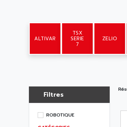
TSX
ALTIVAR
SERIE
ZELIO
7
Rés
Filtres
ROBOTIQUE