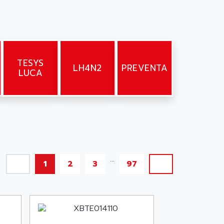
TESYS
LH4N2
PREVENTA
LUCA
...
1
2
3
97