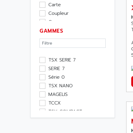
Carte
Coupleur
Cpu
GAMMES
Ecran
Entrée / Sortie
Memoire
Module Métier
TSX SERIE 7
Moteur
SERIE 7
Pupitre Opérateur
Série 0
Rack
TSX NANO
Etude
MAGELIS
Software
TCCX
Variateur
TSX COMPACT
Actif
TSX21
Affichage
MASAP