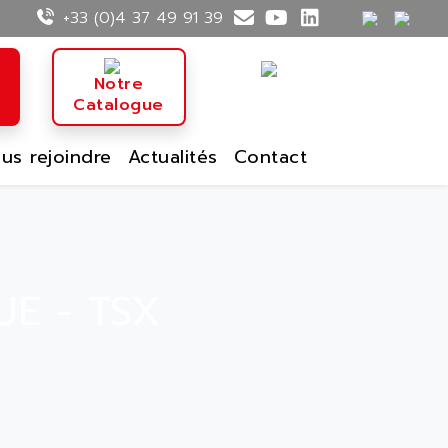
+33 (0)4 37 49 91 39
n
Notre
Catalogue
us rejoindre
Actualités
Contact
E - TSX