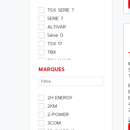
Module Métier
TSX SERIE 7
Moteur
SERIE 7
Pupitre Opérateur
ALTIVAR
Rack
Série 0
Etude
TSX 17
Software
TBX
Variateur
TSX NANO
Actif
MARQUES
TSX PREMIUM
Affichage
ASI
Consommable
APRIL 5000
Electromecanique /
XUD
Energie
2H ENERGY
TSX MICRO
Optoélectronique
2KM
MAGELIS
Passif
2-POWER
TCCX
Bureau
3COM
CCX17