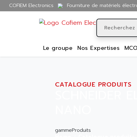
COFIEM Electronics
Fourniture de matériels électr
Le groupe
Nos Expertises
MCO
CATALOGUE PRODUITS
SCHNEIDER E
NANO
gammeProduits
Home
Catalogue produits