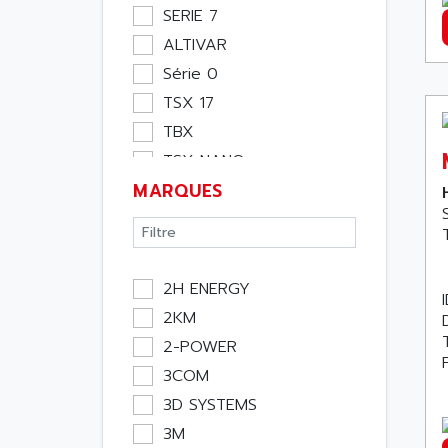
Moteur
SERIE 7
Pupitre Opérateur
ALTIVAR
Rack
Série 0
Etude
TSX 17
Software
TBX
Variateur
TSX NANO
Actif
MARQUES
TSX PREMIUM
Affichage
ASI
Consommable
APRIL 5000
Electromecanique /
XUD
Energie
2H ENERGY
TSX MICRO
Optoélectronique
2KM
MAGELIS
Passif
2-POWER
TCCX
Bureau
3COM
CCX17
Emballage
3D SYSTEMS
TELEFAST
Informatique
3M