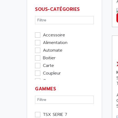
SOUS-CATÉGORIES
Accessoire
Alimentation
Automate
Boitier
Carte
Coupleur
Cpu
GAMMES
Ecran
Entrée / Sortie
Memoire
Module Métier
TSX SERIE 7