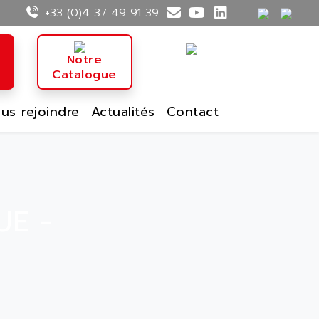
+33 (0)4 37 49 91 39
n
Notre
Catalogue
us rejoindre
Actualités
Contact
UE -