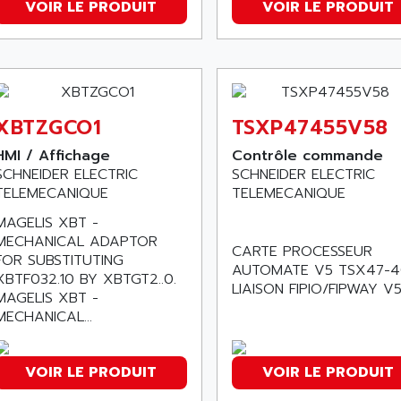
VOIR LE PRODUIT
VOIR LE PRODUIT
XBTZGCO1
TSXP47455V58
HMI / Affichage
Contrôle commande
SCHNEIDER ELECTRIC
SCHNEIDER ELECTRIC
TELEMECANIQUE
TELEMECANIQUE
MAGELIS XBT -
MECHANICAL ADAPTOR
CARTE PROCESSEUR
FOR SUBSTITUTING
AUTOMATE V5 TSX47-
XBTF032.10 BY XBTGT2..0.
LIAISON FIPIO/FIPWAY V5
MAGELIS XBT -
MECHANICAL...
VOIR LE PRODUIT
VOIR LE PRODUIT