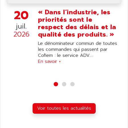
ANDRON
TI-305
ANELEC
20
« Dans l’industrie, les
DIAS
ANILAM
priorités sont le
SMTBSI
juil.
ANIME
respect des délais et la
MP
2026
qualité des produits. »
ANIOS
SIMATIC PC
ANKAM
Le dénominateur commun de toutes
DPH
les commandes qui passent par
ANKER
STATOVAR
Cofiem : le service ADV....
ANRITSU
En savoir +
UCD
ANS
SINUMERIK 820
ANSALDO
SIMOREG K
ANSELL
ALIMENTATION
ANSMANN
IRT
ANSYCO
DIGIPLAN
Voir toutes les actualités
ANTEC
TPD32
ANTEK INSTRUMENTS
ZELIO
ANUVA TECHNOLOGIES