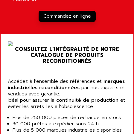
RJ3
AIRMAT
A03B
AIRPES
Commandez en ligne
ARGOLUX AS
AIRWELL
TSX 21
AISA
ALTISTART
AIXIA SYSTEMES
TEXT DISPLAY
CONSULTEZ L’INTÉGRALITÉ DE NOTRE
AJC BATTERY
SIMATIC S5 115U
CATALOGUE DE PRODUITS
AJHUA TECHNOLOGY
RECONDITIONNÉS
SINUMERIK 840
AJR DIFFUSION
SMTBD1
AK ELECTRONIQUE
SMT
Accédez à l’ensemble des références et
marques
AKA
industrielles reconditionnées
par nos experts et
SMTB
AKER
vendues avec garantie.
SMT-BSI
Idéal pour assurer la
continuité de production
et
AKIM AG
CPX37
éviter les arrêts liés à l’obsolescence.
AKKU
CE65
Plus de 250 000 pièces de rechange en stock
AKO
ROD 426
30 000 prêtes à expédier sous 24 h
ALACATEL
Plus de 5 000 marques industrielles disponibles
SINUMERIK 840C