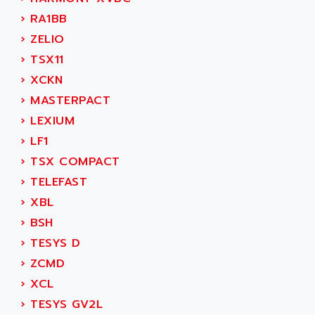
SIMODRIVE 611
ADVANCE HIVOLT
›
RA1BB
TSX MOMENTUM
ADVANCE TAPES
›
ZELIO
NUM 1060
ADVANCED ENERGY
›
TSX11
NUM 760
ADVANCED MICRO DEVICES
›
XCKN
NUM 750/760
ADVANCED MOTION CONTROLS
›
MASTERPACT
NUM750
ADVANCED POWER TECHNOLOGY
›
LEXIUM
NUM750 / NUM760
ADVANCED UV
›
LF1
NUM 750
ADVANTEC
›
TSX COMPACT
ULTRA SERIES
ADVANTECH
›
TELEFAST
IPC
ADVANTYS FTM
›
XBL
INDUCTEL
ADWIN
›
BSH
C500
AE
›
TESYS D
C200H
AE&T
›
ZCMD
CQM1
AEC
›
XCL
R88
AECO
›
TESYS GV2L
CQM1H