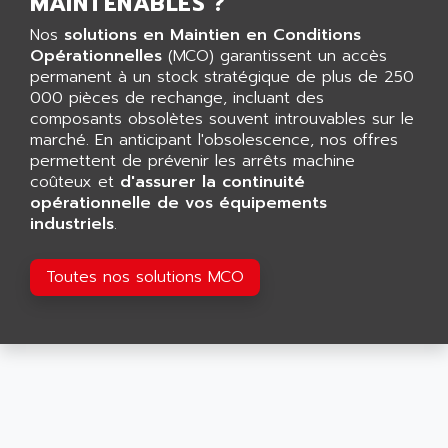
MAINTENABLES ?
CNC ALPHA
AFAG
SMART TOUCH
Nos
solutions en Maintien en Conditions
AFDI
Opérationnelles
(MCO) garantissent un accès
GP 70 SERIE
AFP PRODEL
permanent à un stock stratégique de plus de 250
PROVIT 5000
000 pièces de rechange, incluant des
AG ASSOCIATES
composants obsolètes souvent introuvables sur le
S4-S4C
AGASTAT
marché. En anticipant l'obsolescence, nos offres
SIAX
permettent de prévenir les arrêts machine
AGDE
FESTO ELECTRONIC
coûteux et
d'assurer la continuité
AGE POWERBLOCK
opérationnelle de vos équipements
PCS095
AGETEM
industriels
.
TOUCHVIEW
AGI
REDIPANEL
Toutes nos solutions MCO
AGIE
RJ2
AGILENT
MULTI-SERVO
AGILENT TECHNOLOGIES
PCS
AGILER
RECTIVAR
AGP
RECTIVAR 4 SERIE 641
AGS
CONTROLLOGIX