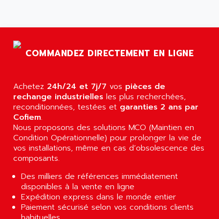
AGTATAC
plc5
AGTATEC AG
SLC 500
AGUT
COMPACTLOGIX
AHEAD SYSTEMS
FLEX I/O
COMMANDEZ DIRECTEMENT EN LIGNE
AHLBERG ELECTRONICS
MICROLOGIX 1200
AIP SYSTEMES
PANELVIEW 1000
Achetez
AIR
24h/24 et 7j/7
vos
pièces de
NT620C
rechange industrielles
les plus recherchées,
AIR ET PULVERISATION
reconditionnées, testées et
garanties 2 ans par
SIMATIC S5-101
AIR LIQUIDE
Cofiem
.
SIMATIC TOUCH PANEL
Nous proposons des solutions MCO (Maintien en
AIR SYSTEMS
S900 II
Condition Opérationnelle) pour prolonger la vie de
AIR WORTHINGTON CREYSSENSAC
vos installations, même en cas d’obsolescence des
S900
AIRBUS
composants.
PHASEO
AIRCOM
Des milliers de références immédiatement
SIMATIC-S5
AIRELEC
disponibles à la vente en ligne
SIMATIC FIELD PG
Expédition express dans le monde entier
AIRMASTER R1
Paiement sécurisé selon vos conditions clients
LOGO!
AIRMASTER R1HMI
habituelles