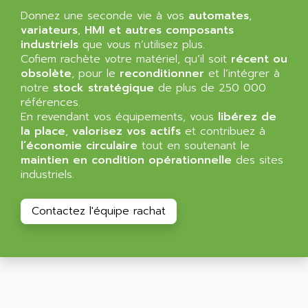
SIMATIC MP
ALLEGRO MICROSYSTEMS
Donnez une seconde vie à vos
automates
,
MINI MAESTRO
variateurs
,
HMI et autres composants
ALLEN
industriels
que vous n’utilisez plus.
NT3
ALLEN BRADLEY
Cofiem rachète votre matériel, qu’il soit
récent ou
CYBER 4000
obsolète
, pour le
reconditionner
et l’intégrer à
ALLEN CODIERGERATE GMBH
RPX30
notre
stock stratégique
de plus de 250 000
ALLEN CODING SYSTEMS
références.
SINUMERIK 820/
ALLEN SYSTEMS
En revendant vos équipements, vous
libérez de
LOGO
la place
,
valorisez vos actifs
et contribuez à
ALLIANCE INSTRUMENTS
l’économie circulaire
tout en soutenant le
SIMATIC MULTIPANEL
ALLIANCE MEMORY
maintien en condition opérationnelle
des sites
CL200
industriels.
ALLIED TELESIS
DIGIVEX
ALLIED TELESYN
PWE
Contactez l'équipe rachat
ALLIED VISION
CL300
ALLIGATOR
SIMOVERT MASTERDRIVES
ALLISON
C100
ALLISON TRANSMISSION
OP35
ALM
SIMATIC TP