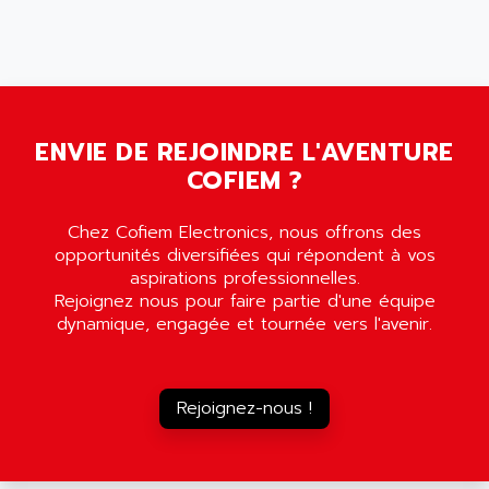
5000
ALX
SMC35
AMADA
SCALANCE
AMAN
SMC40
AMAREX
SCM50
AMAT
ENVIE DE REJOINDRE L'AVENTURE
BKD
AMBERSIL
COFIEM ?
A16B
AMBRESIL
MIDIMASTER VECTOR
Chez Cofiem Electronics, nous offrons des
AMC
MIDIMASTER
opportunités diversifiées qui répondent à vos
AMD
aspirations professionnelles.
SMC200
AMDV
Rejoignez nous pour faire partie d'une équipe
ADVANTYS TELEFAST
dynamique, engagée et tournée vers l'avenir.
AMERICAN DYNAMICS
TELEFAST ABE7
AMERICAN MEGATRENDS
750
AMERICAN MICROSEMICONDUCTOR
Rejoignez-nous !
AT
AMERICAN MICROSEMICONDUCTOR INC
AB2
AMERICAN SIGMA
TC2000
AMERICAN STD INC