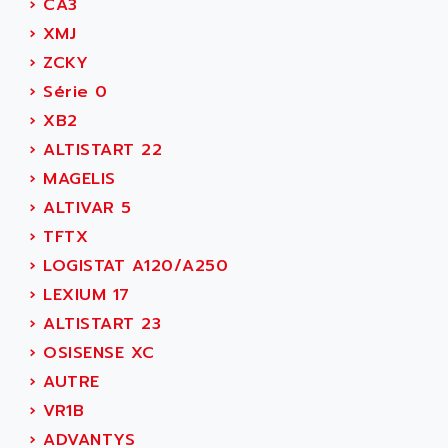
›
CA3
SMC 600
AC
›
XMJ
SMC50 / SMC600
AC AUTOMATION
›
ZCKY
SMC 25 et SMC 35
AC SMARTMOTION
›
Série 0
SMC25 et SMC35
ACARD
›
XB2
SMC25
ACB
›
ALTISTART 22
SMC
ACBEL
›
MAGELIS
PB80
ACCES
›
ALTIVAR 5
PB400
ACCESS
›
TFTX
WS SERIES
ACCROSSER
›
LOGISTAT A120/A250
PB200
ACCU
›
LEXIUM 17
TSX COMPACT
ACCUCELL
›
ALTISTART 23
984 SERIE
ACCU-SORT SYSTEMS
›
OSISENSE XC
SIMODRIVE
ACCUTRONICS
›
AUTRE
TSX21
ACDC
›
VR1B
C350
ACEDIS
›
ADVANTYS
15N