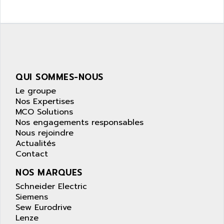
SIMATIC S5-95F
ANYBUS
NUM 1040
AOIP
wyse
AOR
DGN
APACER
BULLETIN 160
APATOR
SIMATIC S5 101U
QUI SOMMES-NOUS
APC
FX SERIE
Le groupe
APE
Nos Expertises
VEA
APELCO-CAREL
MCO Solutions
CONTROL LOGIX
Nos engagements responsables
APELEC
Nous rejoindre
VERSAMAX
APEM
Actualités
MAGIC
Contact
APEX
POSMO
APLEX TECHNOLOGY
NOS MARQUES
SIMATIC TI505
APOTEKA
Schneider Electric
PMC 1000
Siemens
APPA
ACS400
Sew Eurodrive
APPARATEBAU HUNDSBACH
Lenze
584S