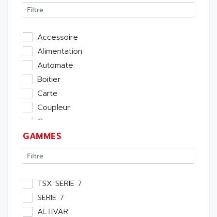
Accessoire
Alimentation
Automate
Boitier
Carte
Coupleur
Cpu
GAMMES
Ecran
Entrée / Sortie
Memoire
Module Métier
TSX SERIE 7
Moteur
SERIE 7
Pupitre Opérateur
ALTIVAR