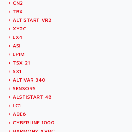
›
CN2
MOVITRAC
ADETEC
›
TBX
LEXIUM
ADISCOM
›
ALTISTART VR2
SERVVODYN
ADITEC
›
XY2C
SERVODYN
ADL
›
LX4
SE50
ADL EUROTECH
›
ASI
LTD12
ADLEE POWERTRONIC
›
LF1M
MDLA
ADLINK
›
TSX 21
MDLS
ADLINK TECHNOLOGY
›
SX1
ACMD2
ADM ELECTRONIC
›
ALTIVAR 340
ACM
ADMV
›
SENSORS
PLS514
ADN
›
ALSTISTART 48
PLS510
ADN PESAGE
›
LC1
PLS508
ADTECH POWER INC
›
ABE6
SERVOSTAR
ADV
›
CYBERLINE 1000
AC FEED MOTOR
ADVANCE
›
HARMONY XVBC