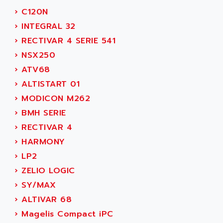
ADAMCZEWSKI
›
C120N
SERVO DRIVE
ADAMEL
›
INTEGRAL 32
AC MAINSPINDLE
ADANI PSC
›
RECTIVAR 4 SERIE 541
KDA
ADAPTATER
›
NSX250
KDS
ADAPTATIVE
›
ATV68
TDA
ADAPTEC
›
ALTISTART 01
BUM
ADAPTORR
›
MODICON M262
BUS
ADAS
›
BMH SERIE
DIAX 04
ADC AUTOMATICA
›
RECTIVAR 4
DIAX 4
ADDA
›
HARMONY
cms3
ADDER
›
LP2
CMS
ADDI DATA
›
ZELIO LOGIC
PARVEX
ADEL SYSTEM
›
SY/MAX
AMS
ADEPT
›
ALTIVAR 68
R6TXB
ADEPT TECHNOLOGY
›
Magelis Compact iPC
MOVIDYN
ADES