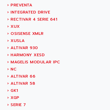
ACER
›
PREVENTA
PB15
ACERIME
›
INTEGRATED DRIVE
C200
ACI ALPHANUMERIQUE
›
RECTIVAR 4 SERIE 641
SMC500
ACIM JOUANIN
›
XUX
SMC200 / 500
ACINDUCTO
›
OSISENSE XMLR
PLC-5
ACKSYS
›
XUSLA
NC
ACMA
›
ALTIVAR 930
SYSMAC
ACOBAL
›
HARMONY XESD
SERVO MOTOR
ACOMEL
›
MAGELIS MODULAR IPC
PERMANENT MAGNET MOTOR
ACOOL
›
NC
BPH
ACOPIAN
›
ALTIVAR 66
MASAP
ACOPOS
›
ALTIVAR 58
BSM SERIE
ACQUIDUC
›
GK1
SIMODRIVE 210
ACROMAG
›
XGP
SIMODRIVE 610
ACS
›
SERIE 7
SIMODRIVE 650
ACS MOTION CONTROL