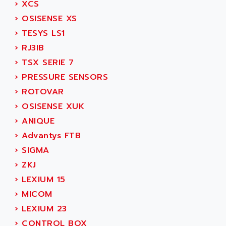
›
XCS
SIMOREG
ACT KERN
›
OSISENSE XS
SINUMERIK 800
ACTIA
›
TESYS LS1
SINUMERIK 810
ACTIOMTECH
›
RJ3IB
PREMIUM
ACTION PAK
›
TSX SERIE 7
PREVENTA
ACTIVA MULLER
›
PRESSURE SENSORS
TWIDO
ACTIVE HUB
›
ROTOVAR
NANO
ACTIVIB
›
OSISENSE XUK
PCMCIA CARD
ACTRONIC
›
ANIQUE
TFTX
ACU-RITE
›
Advantys FTB
SIMATIC S7-300
ACU-TIME
›
SIGMA
TDM
ACX ADAP TORR
›
ZKJ
DIAX 2
ADA
›
LEXIUM 15
TVM
ADAC
›
MICOM
KDV
ADAFRUIT
›
LEXIUM 23
KVR
ADAM
›
CONTROL BOX
TVD