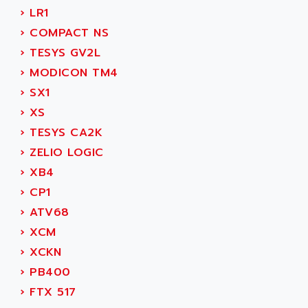
MOVITRAC
›
LR1
ADETEC
LEXIUM
›
COMPACT NS
ADISCOM
SERVVODYN
›
TESYS GV2L
ADITEC
SERVODYN
›
MODICON TM4
ADL
SE50
›
SX1
ADL EUROTECH
LTD12
›
XS
ADLEE POWERTRONIC
MDLA
›
TESYS CA2K
ADLINK
MDLS
›
ZELIO LOGIC
ADLINK TECHNOLOGY
ACMD2
›
XB4
ADM ELECTRONIC
ACM
›
CP1
ADMV
PLS514
›
ATV68
ADN
PLS510
›
XCM
ADN PESAGE
PLS508
›
XCKN
ADTECH POWER INC
SERVOSTAR
›
PB400
ADV
AC FEED MOTOR
›
FTX 517
ADVANCE