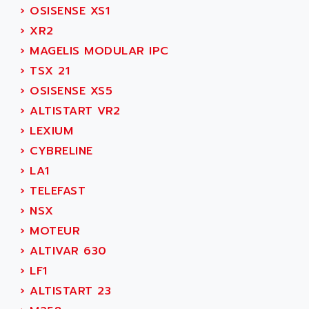
SIMOREG
›
OSISENSE XS1
ACT KERN
SINUMERIK 800
›
XR2
ACTIA
SINUMERIK 810
›
MAGELIS MODULAR IPC
ACTIOMTECH
PREMIUM
›
TSX 21
ACTION PAK
PREVENTA
›
OSISENSE XS5
ACTIVA MULLER
TWIDO
›
ALTISTART VR2
ACTIVE HUB
NANO
›
LEXIUM
ACTIVIB
PCMCIA CARD
›
CYBRELINE
ACTRONIC
TFTX
›
LA1
ACU-RITE
SIMATIC S7-300
›
TELEFAST
ACU-TIME
TDM
›
NSX
ACX ADAP TORR
DIAX 2
›
MOTEUR
ADA
TVM
›
ALTIVAR 630
ADAC
KDV
›
LF1
ADAFRUIT
KVR
›
ALTISTART 23
ADAM
TVD