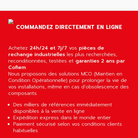
AGTATAC
plc5
AGTATEC AG
SLC 500
AGUT
COMPACTLOGIX
COMMANDEZ DIRECTEMENT EN LIGNE
AHEAD SYSTEMS
FLEX I/O
AHLBERG ELECTRONICS
MICROLOGIX 1200
AIP SYSTEMES
Achetez
24h/24 et 7j/7
vos
pièces de
PANELVIEW 1000
rechange industrielles
AIR
les plus recherchées,
NT620C
reconditionnées, testées et
garanties 2 ans par
AIR ET PULVERISATION
Cofiem
.
SIMATIC S5-101
AIR LIQUIDE
Nous proposons des solutions MCO (Maintien en
SIMATIC TOUCH PANEL
Condition Opérationnelle) pour prolonger la vie de
AIR SYSTEMS
S900 II
vos installations, même en cas d’obsolescence des
AIR WORTHINGTON CREYSSENSAC
composants.
S900
AIRBUS
PHASEO
Des milliers de références immédiatement
AIRCOM
disponibles à la vente en ligne
SIMATIC-S5
AIRELEC
Expédition express dans le monde entier
SIMATIC FIELD PG
Paiement sécurisé selon vos conditions clients
AIRMASTER R1
habituelles
LOGO!
AIRMASTER R1HMI