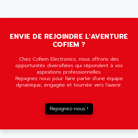
5000
ALX
SMC35
AMADA
SCALANCE
AMAN
SMC40
AMAREX
ENVIE DE REJOINDRE L'AVENTURE
SCM50
AMAT
COFIEM ?
BKD
AMBERSIL
A16B
AMBRESIL
Chez Cofiem Electronics, nous offrons des
MIDIMASTER VECTOR
opportunités diversifiées qui répondent à vos
AMC
MIDIMASTER
aspirations professionnelles.
AMD
Rejoignez nous pour faire partie d'une équipe
SMC200
AMDV
dynamique, engagée et tournée vers l'avenir.
ADVANTYS TELEFAST
AMERICAN DYNAMICS
TELEFAST ABE7
AMERICAN MEGATRENDS
750
Rejoignez-nous !
AMERICAN MICROSEMICONDUCTOR
AT
AMERICAN MICROSEMICONDUCTOR INC
AB2
AMERICAN SIGMA
TC2000
AMERICAN STD INC