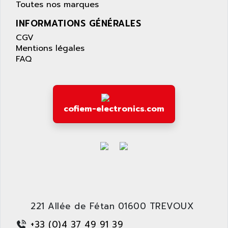
APPLE
Toutes nos marques
LEXIUM 15
APPLICOM
INFORMATIONS GÉNÉRALES
SAFETY RELAY
APPLIED MATERIALS
CGV
COMBIVERT F4
APPLIED ROBOTICS
Mentions légales
SÉRIE 1000
FAQ
APRIL
AZM
APRIMATIC
MDLL
APS
PANELVIEW PLUS
APT
cofiem-electronics.com
PANEL VIEW 550
APTOR
SLC500
APV
S4-S4C-S4C+
APW
RPX10
AQUA SMART
E-ME-T
AQUAFINE
MICROLOGIX
AQUALYSE
PNOZ
221 Allée de Fétan 01600 TREVOUX
AQUAMED
ROTOVAR
+33 (0)4 37 49 91 39
AQUAMETRO