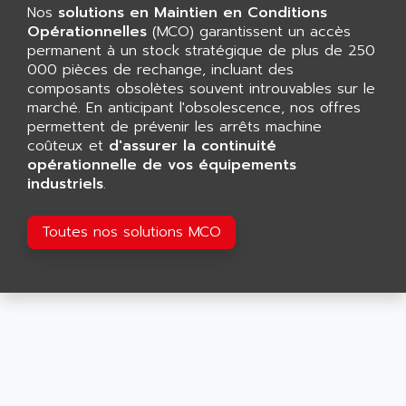
CNC ALPHA
Nos
solutions en Maintien en Conditions
AFAG
SMART TOUCH
Opérationnelles
(MCO) garantissent un accès
AFDI
permanent à un stock stratégique de plus de 250
GP 70 SERIE
AFP PRODEL
000 pièces de rechange, incluant des
PROVIT 5000
composants obsolètes souvent introuvables sur le
AG ASSOCIATES
marché. En anticipant l'obsolescence, nos offres
S4-S4C
AGASTAT
permettent de prévenir les arrêts machine
SIAX
coûteux et
AGDE
d'assurer la continuité
FESTO ELECTRONIC
opérationnelle de vos équipements
AGE POWERBLOCK
industriels
.
PCS095
AGETEM
TOUCHVIEW
AGI
Toutes nos solutions MCO
REDIPANEL
AGIE
RJ2
AGILENT
MULTI-SERVO
AGILENT TECHNOLOGIES
PCS
AGILER
RECTIVAR
AGP
RECTIVAR 4 SERIE 641
AGS
CONTROLLOGIX