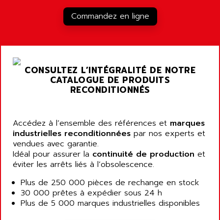
RJ3
AIRMAT
Commandez en ligne
A03B
AIRPES
ARGOLUX AS
AIRWELL
TSX 21
AISA
ALTISTART
AIXIA SYSTEMES
CONSULTEZ L’INTÉGRALITÉ DE NOTRE
TEXT DISPLAY
CATALOGUE DE PRODUITS
AJC BATTERY
SIMATIC S5 115U
RECONDITIONNÉS
AJHUA TECHNOLOGY
SINUMERIK 840
AJR DIFFUSION
SMTBD1
Accédez à l’ensemble des références et
AK ELECTRONIQUE
marques
SMT
industrielles reconditionnées
par nos experts et
AKA
vendues avec garantie.
SMTB
AKER
Idéal pour assurer la
continuité de production
et
SMT-BSI
éviter les arrêts liés à l’obsolescence.
AKIM AG
CPX37
AKKU
Plus de 250 000 pièces de rechange en stock
CE65
30 000 prêtes à expédier sous 24 h
AKO
ROD 426
Plus de 5 000 marques industrielles disponibles
ALACATEL
SINUMERIK 840C