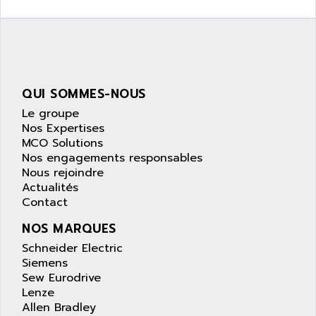
SIMATIC S5-95F
ANYBUS
NUM 1040
AOIP
wyse
AOR
DGN
APACER
BULLETIN 160
QUI SOMMES-NOUS
APATOR
SIMATIC S5 101U
Le groupe
APC
FX SERIE
Nos Expertises
APE
MCO Solutions
VEA
APELCO-CAREL
Nos engagements responsables
CONTROL LOGIX
Nous rejoindre
APELEC
Actualités
VERSAMAX
APEM
Contact
MAGIC
APEX
NOS MARQUES
POSMO
APLEX TECHNOLOGY
Schneider Electric
SIMATIC TI505
APOTEKA
Siemens
PMC 1000
Sew Eurodrive
APPA
ACS400
Lenze
APPARATEBAU HUNDSBACH
Allen Bradley
584S