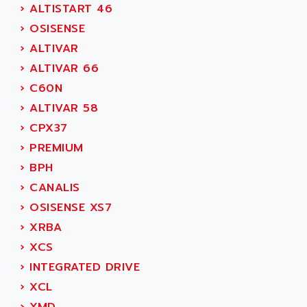
SMC 600
›
ALTISTART 46
AC
SMC50 / SMC600
›
OSISENSE
AC AUTOMATION
SMC 25 et SMC 35
›
ALTIVAR
AC SMARTMOTION
SMC25 et SMC35
›
ALTIVAR 66
ACARD
SMC25
›
C60N
ACB
SMC
›
ALTIVAR 58
ACBEL
PB80
›
CPX37
ACCES
PB400
›
PREMIUM
ACCESS
WS SERIES
›
BPH
ACCROSSER
PB200
›
CANALIS
ACCU
TSX COMPACT
›
OSISENSE XS7
ACCUCELL
984 SERIE
›
XRBA
ACCU-SORT SYSTEMS
SIMODRIVE
›
XCS
ACCUTRONICS
TSX21
›
INTEGRATED DRIVE
ACDC
C350
›
XCL
ACEDIS
15N