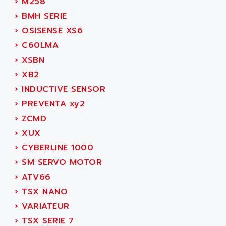
›
M258
ADAMCZEWSKI
SERVO DRIVE
›
BMH SERIE
ADAMEL
AC MAINSPINDLE
›
OSISENSE XS6
ADANI PSC
KDA
›
C60LMA
ADAPTATER
KDS
›
XSBN
ADAPTATIVE
TDA
›
XB2
ADAPTEC
BUM
›
INDUCTIVE SENSOR
ADAPTORR
BUS
›
PREVENTA xy2
ADAS
DIAX 04
›
ZCMD
ADC AUTOMATICA
DIAX 4
›
XUX
ADDA
cms3
›
CYBERLINE 1000
ADDER
CMS
›
SM SERVO MOTOR
ADDI DATA
PARVEX
›
ATV66
ADEL SYSTEM
AMS
›
TSX NANO
ADEPT
R6TXB
›
VARIATEUR
ADEPT TECHNOLOGY
MOVIDYN
›
TSX SERIE 7
ADES