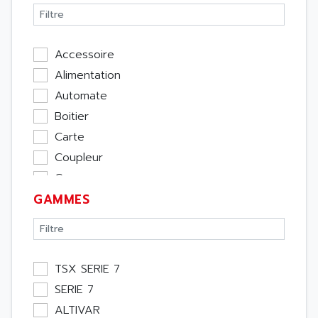
Accessoire
Alimentation
Automate
Boitier
Carte
Coupleur
Cpu
GAMMES
Ecran
Entrée / Sortie
Memoire
Module Métier
TSX SERIE 7
Moteur
SERIE 7
Pupitre Opérateur
ALTIVAR