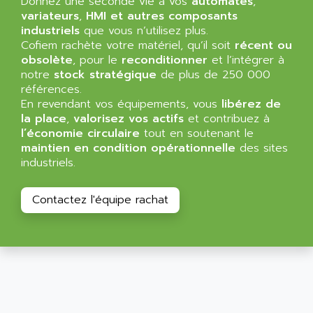
Donnez une seconde vie à vos
automates
,
SIMATIC MP
ALLEGRO MICROSYSTEMS
variateurs
,
HMI et autres composants
MINI MAESTRO
industriels
que vous n’utilisez plus.
ALLEN
Cofiem rachète votre matériel, qu’il soit
récent ou
NT3
ALLEN BRADLEY
obsolète
, pour le
reconditionner
et l’intégrer à
CYBER 4000
notre
stock stratégique
de plus de 250 000
ALLEN CODIERGERATE GMBH
RPX30
références.
ALLEN CODING SYSTEMS
En revendant vos équipements, vous
libérez de
SINUMERIK 820/
ALLEN SYSTEMS
la place
,
valorisez vos actifs
et contribuez à
LOGO
l’économie circulaire
tout en soutenant le
ALLIANCE INSTRUMENTS
maintien en condition opérationnelle
des sites
SIMATIC MULTIPANEL
ALLIANCE MEMORY
industriels.
CL200
ALLIED TELESIS
DIGIVEX
ALLIED TELESYN
Contactez l'équipe rachat
PWE
ALLIED VISION
CL300
ALLIGATOR
SIMOVERT MASTERDRIVES
ALLISON
C100
ALLISON TRANSMISSION
OP35
ALM
SIMATIC TP