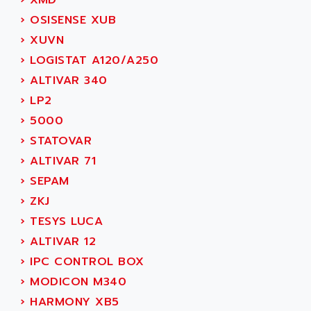
›
XMD
ACER
PB15
›
OSISENSE XUB
ACERIME
C200
›
XUVN
ACI ALPHANUMERIQUE
SMC500
›
LOGISTAT A120/A250
ACIM JOUANIN
SMC200 / 500
›
ALTIVAR 340
ACINDUCTO
PLC-5
›
LP2
ACKSYS
NC
›
5000
ACMA
SYSMAC
›
STATOVAR
ACOBAL
SERVO MOTOR
›
ALTIVAR 71
ACOMEL
PERMANENT MAGNET MOTOR
›
SEPAM
ACOOL
BPH
›
ZKJ
ACOPIAN
MASAP
›
TESYS LUCA
ACOPOS
BSM SERIE
›
ALTIVAR 12
ACQUIDUC
SIMODRIVE 210
›
IPC CONTROL BOX
ACROMAG
SIMODRIVE 610
›
MODICON M340
ACS
SIMODRIVE 650
›
HARMONY XB5
ACS MOTION CONTROL