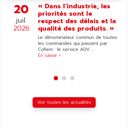
ANDRON
20
« Dans l’industrie, les
TI-305
ANELEC
priorités sont le
DIAS
ANILAM
juil.
respect des délais et la
SMTBSI
ANIME
2026
qualité des produits. »
MP
ANIOS
Le dénominateur commun de toutes
SIMATIC PC
ANKAM
les commandes qui passent par
DPH
Cofiem : le service ADV....
ANKER
STATOVAR
En savoir +
ANRITSU
UCD
ANS
SINUMERIK 820
ANSALDO
SIMOREG K
ANSELL
ALIMENTATION
ANSMANN
IRT
ANSYCO
Voir toutes les actualités
DIGIPLAN
ANTEC
TPD32
ANTEK INSTRUMENTS
ZELIO
ANUVA TECHNOLOGIES