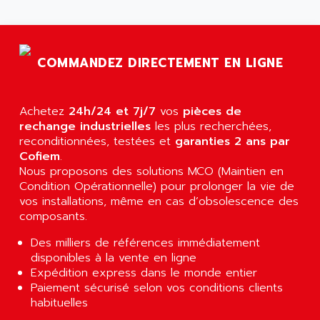
AGTATAC
plc5
AGTATEC AG
SLC 500
AGUT
COMPACTLOGIX
COMMANDEZ DIRECTEMENT EN LIGNE
AHEAD SYSTEMS
FLEX I/O
AHLBERG ELECTRONICS
MICROLOGIX 1200
AIP SYSTEMES
Achetez
24h/24 et 7j/7
vos
pièces de
PANELVIEW 1000
rechange industrielles
AIR
les plus recherchées,
NT620C
reconditionnées, testées et
garanties 2 ans par
AIR ET PULVERISATION
Cofiem
.
SIMATIC S5-101
AIR LIQUIDE
Nous proposons des solutions MCO (Maintien en
SIMATIC TOUCH PANEL
Condition Opérationnelle) pour prolonger la vie de
AIR SYSTEMS
S900 II
vos installations, même en cas d’obsolescence des
AIR WORTHINGTON CREYSSENSAC
composants.
S900
AIRBUS
PHASEO
Des milliers de références immédiatement
AIRCOM
disponibles à la vente en ligne
SIMATIC-S5
AIRELEC
Expédition express dans le monde entier
SIMATIC FIELD PG
Paiement sécurisé selon vos conditions clients
AIRMASTER R1
habituelles
LOGO!
AIRMASTER R1HMI