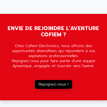
5000
ALX
SMC35
AMADA
SCALANCE
AMAN
SMC40
AMAREX
ENVIE DE REJOINDRE L'AVENTURE
SCM50
AMAT
COFIEM ?
BKD
AMBERSIL
A16B
AMBRESIL
Chez Cofiem Electronics, nous offrons des
MIDIMASTER VECTOR
opportunités diversifiées qui répondent à vos
AMC
MIDIMASTER
aspirations professionnelles.
AMD
Rejoignez nous pour faire partie d'une équipe
SMC200
AMDV
dynamique, engagée et tournée vers l'avenir.
ADVANTYS TELEFAST
AMERICAN DYNAMICS
TELEFAST ABE7
AMERICAN MEGATRENDS
750
Rejoignez-nous !
AMERICAN MICROSEMICONDUCTOR
AT
AMERICAN MICROSEMICONDUCTOR INC
AB2
AMERICAN SIGMA
TC2000
AMERICAN STD INC