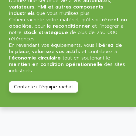
Donnez une seconde vie à vos
automates
,
SIMATIC MP
ALLEGRO MICROSYSTEMS
variateurs
,
HMI et autres composants
MINI MAESTRO
industriels
que vous n’utilisez plus.
ALLEN
Cofiem rachète votre matériel, qu’il soit
récent ou
NT3
ALLEN BRADLEY
obsolète
, pour le
reconditionner
et l’intégrer à
CYBER 4000
notre
stock stratégique
de plus de 250 000
ALLEN CODIERGERATE GMBH
RPX30
références.
ALLEN CODING SYSTEMS
En revendant vos équipements, vous
libérez de
SINUMERIK 820/
ALLEN SYSTEMS
la place
,
valorisez vos actifs
et contribuez à
LOGO
l’économie circulaire
tout en soutenant le
ALLIANCE INSTRUMENTS
maintien en condition opérationnelle
des sites
SIMATIC MULTIPANEL
ALLIANCE MEMORY
industriels.
CL200
ALLIED TELESIS
DIGIVEX
ALLIED TELESYN
Contactez l'équipe rachat
PWE
ALLIED VISION
CL300
ALLIGATOR
SIMOVERT MASTERDRIVES
ALLISON
C100
ALLISON TRANSMISSION
OP35
ALM
SIMATIC TP