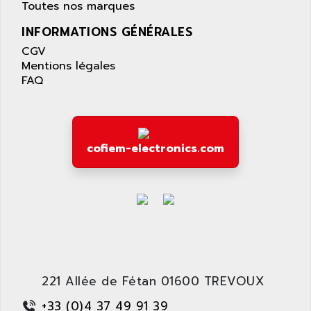
APPLE
Toutes nos marques
LEXIUM 15
APPLICOM
INFORMATIONS GÉNÉRALES
SAFETY RELAY
APPLIED MATERIALS
CGV
COMBIVERT F4
APPLIED ROBOTICS
Mentions légales
SÉRIE 1000
FAQ
APRIL
AZM
APRIMATIC
MDLL
APS
PANELVIEW PLUS
APT
cofiem-electronics.com
PANEL VIEW 550
APTOR
SLC500
APV
S4-S4C-S4C+
APW
RPX10
AQUA SMART
E-ME-T
AQUAFINE
MICROLOGIX
AQUALYSE
PNOZ
221 Allée de Fétan 01600 TREVOUX
AQUAMED
ROTOVAR
+33 (0)4 37 49 91 39
AQUAMETRO