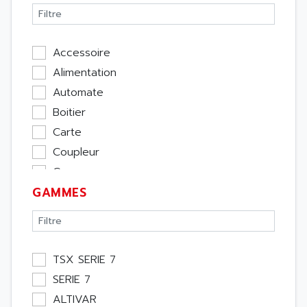
Accessoire
Alimentation
Automate
Boitier
Carte
Coupleur
Cpu
GAMMES
Ecran
Entrée / Sortie
Memoire
Module Métier
TSX SERIE 7
Moteur
SERIE 7
Pupitre Opérateur
ALTIVAR