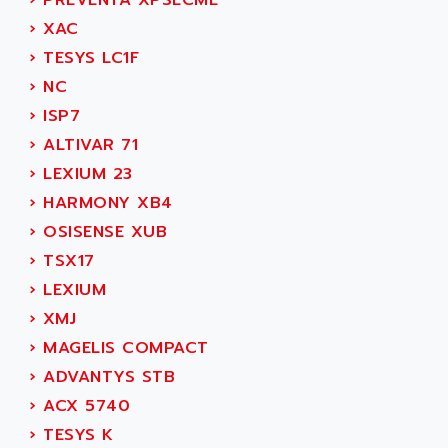
›
PREVENTA XPSECME
ACER
PB15
›
XAC
ACERIME
C200
›
TESYS LC1F
ACI ALPHANUMERIQUE
SMC500
›
NC
ACIM JOUANIN
SMC200 / 500
›
ISP7
ACINDUCTO
PLC-5
›
ALTIVAR 71
ACKSYS
NC
›
LEXIUM 23
ACMA
SYSMAC
›
HARMONY XB4
ACOBAL
SERVO MOTOR
›
OSISENSE XUB
ACOMEL
PERMANENT MAGNET MOTOR
›
TSX17
ACOOL
BPH
›
LEXIUM
ACOPIAN
MASAP
›
XMJ
ACOPOS
BSM SERIE
›
MAGELIS COMPACT
ACQUIDUC
SIMODRIVE 210
›
ADVANTYS STB
ACROMAG
SIMODRIVE 610
›
ACX 5740
ACS
SIMODRIVE 650
›
TESYS K
ACS MOTION CONTROL