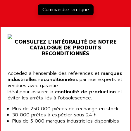
RJ3
AIRMAT
Commandez en ligne
A03B
AIRPES
ARGOLUX AS
AIRWELL
TSX 21
AISA
ALTISTART
AIXIA SYSTEMES
CONSULTEZ L’INTÉGRALITÉ DE NOTRE
TEXT DISPLAY
CATALOGUE DE PRODUITS
AJC BATTERY
SIMATIC S5 115U
RECONDITIONNÉS
AJHUA TECHNOLOGY
SINUMERIK 840
AJR DIFFUSION
SMTBD1
Accédez à l’ensemble des références et
AK ELECTRONIQUE
marques
SMT
industrielles reconditionnées
par nos experts et
AKA
vendues avec garantie.
SMTB
AKER
Idéal pour assurer la
continuité de production
et
SMT-BSI
éviter les arrêts liés à l’obsolescence.
AKIM AG
CPX37
AKKU
Plus de 250 000 pièces de rechange en stock
CE65
30 000 prêtes à expédier sous 24 h
AKO
ROD 426
Plus de 5 000 marques industrielles disponibles
ALACATEL
SINUMERIK 840C