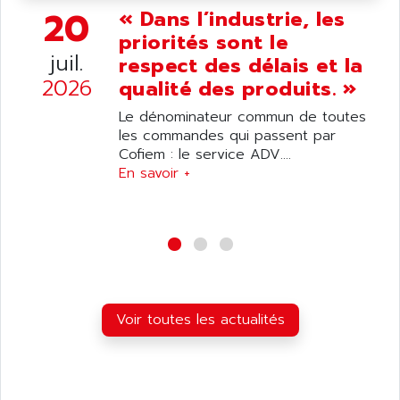
ANDRON
20
« Dans l’industrie, les
TI-305
ANELEC
priorités sont le
DIAS
ANILAM
juil.
respect des délais et la
SMTBSI
ANIME
2026
qualité des produits. »
MP
ANIOS
Le dénominateur commun de toutes
SIMATIC PC
ANKAM
les commandes qui passent par
DPH
Cofiem : le service ADV....
ANKER
STATOVAR
En savoir +
ANRITSU
UCD
ANS
SINUMERIK 820
ANSALDO
SIMOREG K
ANSELL
ALIMENTATION
ANSMANN
IRT
ANSYCO
Voir toutes les actualités
DIGIPLAN
ANTEC
TPD32
ANTEK INSTRUMENTS
ZELIO
ANUVA TECHNOLOGIES