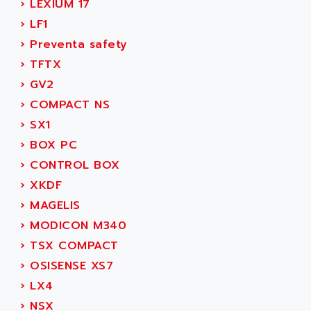
SIMODRIVE 611
›
LEXIUM 17
ADVANCE HIVOLT
TSX MOMENTUM
›
LF1
ADVANCE TAPES
NUM 1060
›
Preventa safety
ADVANCED ENERGY
NUM 760
›
TFTX
ADVANCED MICRO DEVICES
NUM 750/760
›
GV2
ADVANCED MOTION CONTROLS
NUM750
›
COMPACT NS
ADVANCED POWER TECHNOLOGY
NUM750 / NUM760
›
SX1
ADVANCED UV
NUM 750
›
BOX PC
ADVANTEC
ULTRA SERIES
›
CONTROL BOX
ADVANTECH
IPC
›
XKDF
ADVANTYS FTM
INDUCTEL
›
MAGELIS
ADWIN
C500
›
MODICON M340
AE
C200H
›
TSX COMPACT
AE&T
CQM1
›
OSISENSE XS7
AEC
R88
›
LX4
AECO
CQM1H
›
NSX