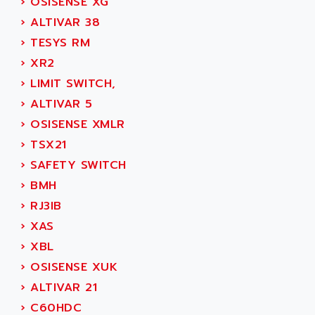
›
OSISENSE XG
ADAMCZEWSKI
SERVO DRIVE
›
ALTIVAR 38
ADAMEL
AC MAINSPINDLE
›
TESYS RM
ADANI PSC
KDA
›
XR2
ADAPTATER
KDS
›
LIMIT SWITCH,
ADAPTATIVE
TDA
›
ALTIVAR 5
ADAPTEC
BUM
›
OSISENSE XMLR
ADAPTORR
BUS
›
TSX21
ADAS
DIAX 04
›
SAFETY SWITCH
ADC AUTOMATICA
DIAX 4
›
BMH
ADDA
cms3
›
RJ3IB
ADDER
CMS
›
XAS
ADDI DATA
PARVEX
›
XBL
ADEL SYSTEM
AMS
›
OSISENSE XUK
ADEPT
R6TXB
›
ALTIVAR 21
ADEPT TECHNOLOGY
MOVIDYN
›
C60HDC
ADES