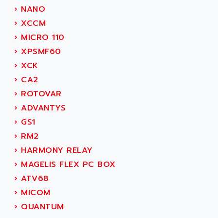
MOVITRAC
›
NANO
ADETEC
LEXIUM
›
XCCM
ADISCOM
SERVVODYN
›
MICRO 110
ADITEC
SERVODYN
›
XPSMF60
ADL
SE50
›
XCK
ADL EUROTECH
LTD12
›
CA2
ADLEE POWERTRONIC
MDLA
›
ROTOVAR
ADLINK
MDLS
›
ADVANTYS
ADLINK TECHNOLOGY
ACMD2
›
GS1
ADM ELECTRONIC
ACM
›
RM2
ADMV
PLS514
›
HARMONY RELAY
ADN
PLS510
›
MAGELIS FLEX PC BOX
ADN PESAGE
PLS508
›
ATV68
ADTECH POWER INC
SERVOSTAR
›
MICOM
ADV
AC FEED MOTOR
›
QUANTUM
ADVANCE