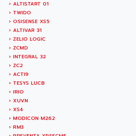
SMC 600
›
ALTISTART 01
AC
SMC50 / SMC600
›
TWIDO
AC AUTOMATION
SMC 25 et SMC 35
›
OSISENSE XS5
AC SMARTMOTION
SMC25 et SMC35
›
ALTIVAR 31
ACARD
SMC25
›
ZELIO LOGIC
ACB
SMC
›
ZCMD
ACBEL
PB80
›
INTEGRAL 32
ACCES
PB400
›
ZC2
ACCESS
WS SERIES
›
ACTI9
ACCROSSER
PB200
›
TESYS LUCB
ACCU
TSX COMPACT
›
IRIO
ACCUCELL
984 SERIE
›
XUVN
ACCU-SORT SYSTEMS
SIMODRIVE
›
XS4
ACCUTRONICS
TSX21
›
MODICON M262
ACDC
C350
›
RM3
ACEDIS
15N