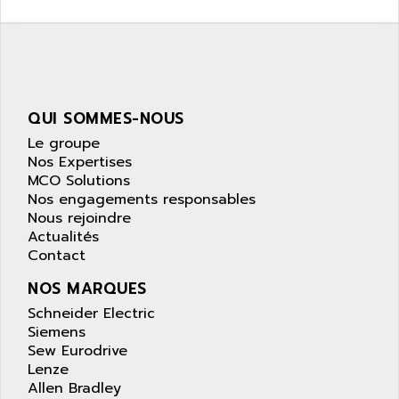
SIMATIC S5-95F
ANYBUS
NUM 1040
AOIP
wyse
AOR
DGN
APACER
BULLETIN 160
QUI SOMMES-NOUS
APATOR
SIMATIC S5 101U
Le groupe
APC
FX SERIE
Nos Expertises
APE
MCO Solutions
VEA
APELCO-CAREL
Nos engagements responsables
CONTROL LOGIX
Nous rejoindre
APELEC
Actualités
VERSAMAX
APEM
Contact
MAGIC
APEX
NOS MARQUES
POSMO
APLEX TECHNOLOGY
Schneider Electric
SIMATIC TI505
APOTEKA
Siemens
PMC 1000
Sew Eurodrive
APPA
ACS400
Lenze
APPARATEBAU HUNDSBACH
Allen Bradley
584S