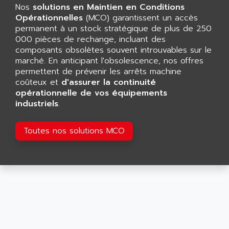
CNC ALPHA
Nos
solutions en Maintien en Conditions
AFAG
SMART TOUCH
Opérationnelles
(MCO) garantissent un accès
AFDI
permanent à un stock stratégique de plus de 250
GP 70 SERIE
AFP PRODEL
000 pièces de rechange, incluant des
PROVIT 5000
composants obsolètes souvent introuvables sur le
AG ASSOCIATES
marché. En anticipant l'obsolescence, nos offres
S4-S4C
AGASTAT
permettent de prévenir les arrêts machine
SIAX
coûteux et
AGDE
d'assurer la continuité
FESTO ELECTRONIC
opérationnelle de vos équipements
AGE POWERBLOCK
industriels
.
PCS095
AGETEM
TOUCHVIEW
AGI
Toutes nos solutions MCO
REDIPANEL
AGIE
RJ2
AGILENT
MULTI-SERVO
AGILENT TECHNOLOGIES
PCS
AGILER
RECTIVAR
AGP
RECTIVAR 4 SERIE 641
AGS
CONTROLLOGIX