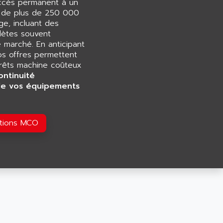
accès permanent à un
e de plus de 250 000
e, incluant des
ètes souvent
e marché. En anticipant
os offres permettent
rrêts machine coûteux
ontinuité
de vos équipements
utions MCO