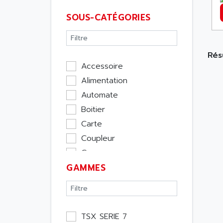
SOUS-CATÉGORIES
Résu
Accessoire
Alimentation
Automate
Boitier
Carte
Coupleur
Cpu
GAMMES
Ecran
Entrée / Sortie
Memoire
Module Métier
TSX SERIE 7