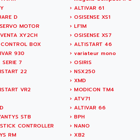
Y
›
ALTIVAR 61
ARE D
›
OSISENSE XS1
SERVO MOTOR
›
LF1M
VENTA XY2CH
›
OSISENSE XS7
 CONTROL BOX
›
ALTISTART 46
IVAR 930
›
variateur mono
 SERIE 7
›
OSIRIS
ISTART 22
›
NSX250
S
›
XMD
ISTART VR2
›
MODICON TM4
›
ATV71
D
›
ALTIVAR 66
ANTYS STB
›
BPH
STICK CONTROLLER
›
NANO
YS RM
›
XB2