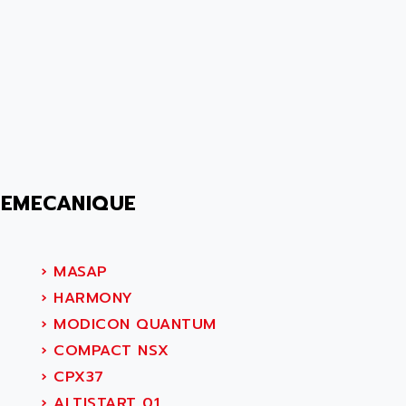
LEMECANIQUE
›
MASAP
›
HARMONY
›
MODICON QUANTUM
›
COMPACT NSX
›
CPX37
›
ALTISTART 01