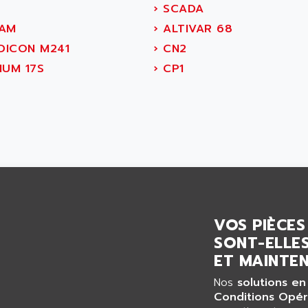
›
SCADA
AM
›
ALTIVAR 68
ICON M241
›
CN2
IUM 17S
›
CP1
VOS PIÈCES
SONT-ELLES
ET MAINTEN
Nos
solutions en
Conditions Opér