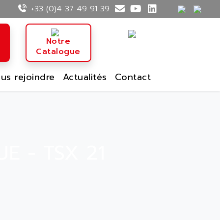
+33 (0)4 37 49 91 39
n
Notre
Catalogue
us rejoindre
Actualités
Contact
E - TSX 21