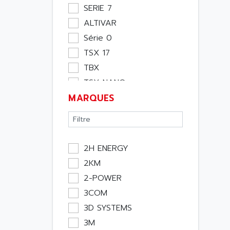
Moteur
SERIE 7
Pupitre Opérateur
ALTIVAR
Rack
Série 0
Etude
TSX 17
Software
TBX
Variateur
TSX NANO
Actif
MARQUES
TSX PREMIUM
Affichage
ASI
Consommable
APRIL 5000
Electromecanique /
XUD
Energie
2H ENERGY
TSX MICRO
Optoélectronique
2KM
MAGELIS
Passif
2-POWER
TCCX
Bureau
3COM
CCX17
Emballage
3D SYSTEMS
TELEFAST
Informatique
3M