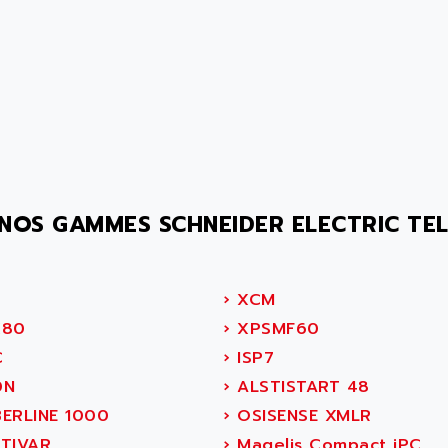
NOS GAMMES SCHNEIDER ELECTRIC TE
S
›
XCM
80
›
XPSMF60
C
›
ISP7
0N
›
ALSTISTART 48
ERLINE 1000
›
OSISENSE XMLR
TIVAR
›
Magelis Compact iPC