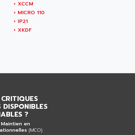
›
XCCM
›
MICRO 110
›
IP21
›
XKDF
 CRITIQUES
 DISPONIBLES
ABLES ?
 Maintien en
ationnelles
(MCO)