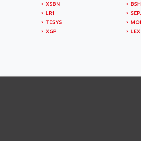
ABS SYSTEM
›
XSBN
›
BSH
SMC600
ABSOCODER
›
LR1
›
SEP
SMC25 et SMC 35
ABUS
›
TESYS
›
MOD
SMC 50 / SMC 600
ABUS ELECTRONIC
›
XGP
›
LEX
SMC 600
AC
SMC50 / SMC600
AC AUTOMATION
SMC 25 et SMC 35
AC SMARTMOTION
SMC25 et SMC35
ACARD
SMC25
ACB
SMC
ACBEL
PB80
ACCES
PB400
ACCESS
WS SERIES
ACCROSSER
PB200
ACCU
TSX COMPACT
ACCUCELL
984 SERIE
ACCU-SORT SYSTEMS