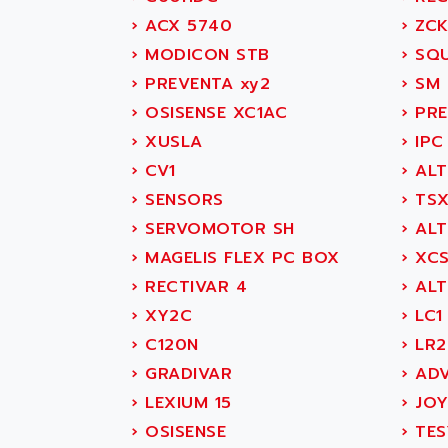
SITOP
ABASK
›
ACX 5740
›
ZCK
SIMATIC
ABB
›
MODICON STB
›
SQU
SIMATIC S7-400
ABB AS ROBOTIC
›
PREVENTA xy2
›
SM 
90-30
ABB REPAIR DEPT
›
OSISENSE XC1AC
›
PRE
SERIES 90-30
ABB ROBOTICS
›
XUSLA
›
IPC
C350 / C370
ABC VISION
›
CV1
›
ALT
RAIL SWITCH
ABD
›
SENSORS
›
TSX
SBC
ABG
›
SERVOMOTOR SH
›
ALT
HMI
ABL
›
MAGELIS FLEX PC BOX
›
XC
SIMATIC HMI
ABL SURSUM
›
RECTIVAR 4
›
ALT
SIMATIC OPERATOR
ABLE SYSTEMS
›
XY2C
›
LC1
PANEL
ABLIC
›
C120N
›
LR2
OPERATOR PANEL
ABOUTBATTERIE
›
GRADIVAR
›
ADV
APRIL 2000
ABRACON
›
LEXIUM 15
›
JOY
APRIL 7000
ABS COMPUTERS
›
OSISENSE
›
TES
SMC50