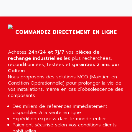
AGTATAC
plc5
AGTATEC AG
SLC 500
AGUT
COMPACTLOGIX
AHEAD SYSTEMS
FLEX I/O
COMMANDEZ DIRECTEMENT EN LIGNE
AHLBERG ELECTRONICS
MICROLOGIX 1200
AIP SYSTEMES
PANELVIEW 1000
Achetez
AIR
24h/24 et 7j/7
vos
pièces de
NT620C
rechange industrielles
les plus recherchées,
AIR ET PULVERISATION
reconditionnées, testées et
garanties 2 ans par
SIMATIC S5-101
AIR LIQUIDE
Cofiem
.
SIMATIC TOUCH PANEL
Nous proposons des solutions MCO (Maintien en
AIR SYSTEMS
S900 II
Condition Opérationnelle) pour prolonger la vie de
AIR WORTHINGTON CREYSSENSAC
vos installations, même en cas d’obsolescence des
S900
AIRBUS
composants.
PHASEO
AIRCOM
Des milliers de références immédiatement
SIMATIC-S5
AIRELEC
disponibles à la vente en ligne
SIMATIC FIELD PG
Expédition express dans le monde entier
AIRMASTER R1
Paiement sécurisé selon vos conditions clients
LOGO!
AIRMASTER R1HMI
habituelles