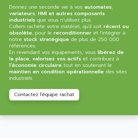
SIMATIC MP
ALLEGRO MICROSYSTEMS
Donnez une seconde vie à vos
automates
,
MINI MAESTRO
variateurs
,
HMI et autres composants
ALLEN
industriels
que vous n’utilisez plus.
NT3
ALLEN BRADLEY
Cofiem rachète votre matériel, qu’il soit
récent ou
CYBER 4000
obsolète
, pour le
reconditionner
et l’intégrer à
ALLEN CODIERGERATE GMBH
RPX30
notre
stock stratégique
de plus de 250 000
ALLEN CODING SYSTEMS
références.
SINUMERIK 820/
ALLEN SYSTEMS
En revendant vos équipements, vous
libérez de
LOGO
la place
,
valorisez vos actifs
et contribuez à
ALLIANCE INSTRUMENTS
l’économie circulaire
tout en soutenant le
SIMATIC MULTIPANEL
ALLIANCE MEMORY
maintien en condition opérationnelle
des sites
CL200
industriels.
ALLIED TELESIS
DIGIVEX
ALLIED TELESYN
PWE
Contactez l'équipe rachat
ALLIED VISION
CL300
ALLIGATOR
SIMOVERT MASTERDRIVES
ALLISON
C100
ALLISON TRANSMISSION
OP35
ALM
SIMATIC TP