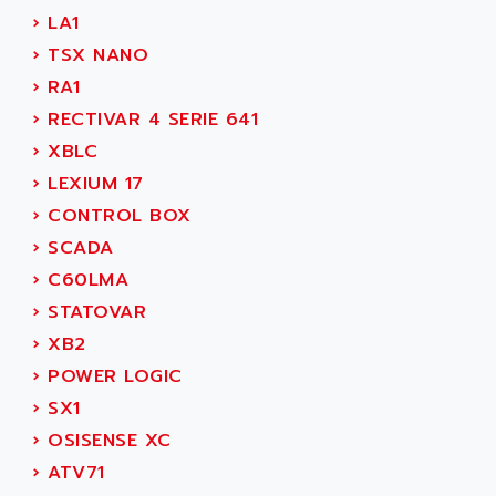
ACER
›
LA1
PB15
ACERIME
›
TSX NANO
C200
ACI ALPHANUMERIQUE
›
RA1
SMC500
ACIM JOUANIN
›
RECTIVAR 4 SERIE 641
SMC200 / 500
ACINDUCTO
›
XBLC
PLC-5
ACKSYS
›
LEXIUM 17
NC
ACMA
›
CONTROL BOX
SYSMAC
ACOBAL
›
SCADA
SERVO MOTOR
ACOMEL
›
C60LMA
PERMANENT MAGNET MOTOR
ACOOL
›
STATOVAR
BPH
ACOPIAN
›
XB2
MASAP
ACOPOS
›
POWER LOGIC
BSM SERIE
ACQUIDUC
›
SX1
SIMODRIVE 210
ACROMAG
›
OSISENSE XC
SIMODRIVE 610
ACS
›
ATV71
SIMODRIVE 650
ACS MOTION CONTROL