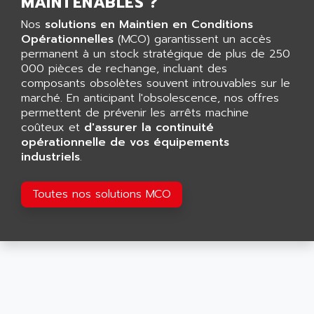
MAINTENABLES ?
CNC ALPHA
AFAG
SMART TOUCH
Nos
solutions en Maintien en Conditions
AFDI
Opérationnelles
(MCO) garantissent un accès
GP 70 SERIE
AFP PRODEL
permanent à un stock stratégique de plus de 250
PROVIT 5000
000 pièces de rechange, incluant des
AG ASSOCIATES
composants obsolètes souvent introuvables sur le
S4-S4C
AGASTAT
marché. En anticipant l'obsolescence, nos offres
SIAX
permettent de prévenir les arrêts machine
AGDE
FESTO ELECTRONIC
coûteux et
d'assurer la continuité
AGE POWERBLOCK
opérationnelle de vos équipements
PCS095
AGETEM
industriels
.
TOUCHVIEW
AGI
REDIPANEL
Toutes nos solutions MCO
AGIE
RJ2
AGILENT
MULTI-SERVO
AGILENT TECHNOLOGIES
PCS
AGILER
RECTIVAR
AGP
RECTIVAR 4 SERIE 641
AGS
CONTROLLOGIX