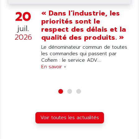
ANDRON
TI-305
ANELEC
20
« Dans l’industrie, les
DIAS
ANILAM
priorités sont le
SMTBSI
juil.
ANIME
respect des délais et la
MP
2026
qualité des produits. »
ANIOS
SIMATIC PC
ANKAM
Le dénominateur commun de toutes
DPH
les commandes qui passent par
ANKER
STATOVAR
Cofiem : le service ADV....
ANRITSU
En savoir +
UCD
ANS
SINUMERIK 820
ANSALDO
SIMOREG K
ANSELL
ALIMENTATION
ANSMANN
IRT
ANSYCO
DIGIPLAN
Voir toutes les actualités
ANTEC
TPD32
ANTEK INSTRUMENTS
ZELIO
ANUVA TECHNOLOGIES