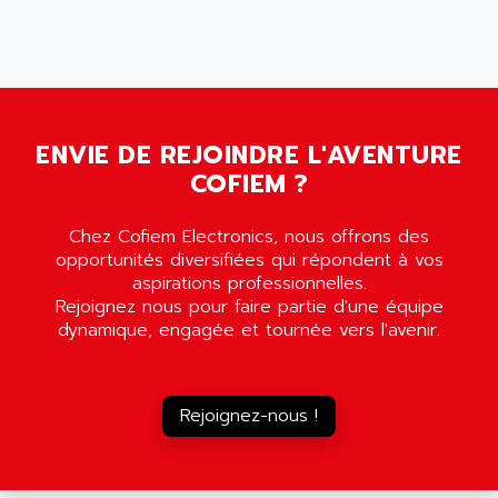
5000
ALX
SMC35
AMADA
SCALANCE
AMAN
SMC40
AMAREX
SCM50
AMAT
ENVIE DE REJOINDRE L'AVENTURE
BKD
AMBERSIL
COFIEM ?
A16B
AMBRESIL
MIDIMASTER VECTOR
Chez Cofiem Electronics, nous offrons des
AMC
MIDIMASTER
opportunités diversifiées qui répondent à vos
AMD
aspirations professionnelles.
SMC200
AMDV
Rejoignez nous pour faire partie d'une équipe
ADVANTYS TELEFAST
dynamique, engagée et tournée vers l'avenir.
AMERICAN DYNAMICS
TELEFAST ABE7
AMERICAN MEGATRENDS
750
AMERICAN MICROSEMICONDUCTOR
Rejoignez-nous !
AT
AMERICAN MICROSEMICONDUCTOR INC
AB2
AMERICAN SIGMA
TC2000
AMERICAN STD INC