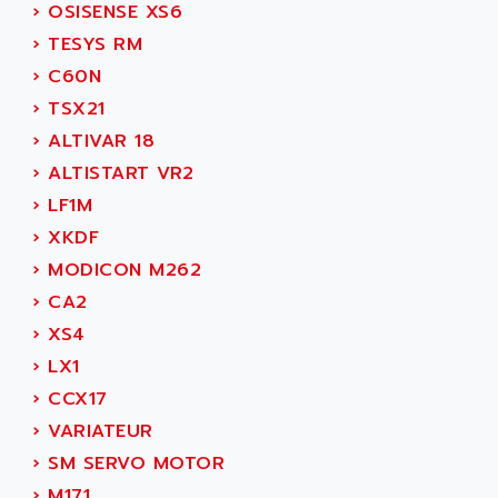
›
OSISENSE XS6
MOVITRAC
ADETEC
›
TESYS RM
LEXIUM
ADISCOM
›
C60N
SERVVODYN
ADITEC
›
TSX21
SERVODYN
ADL
›
ALTIVAR 18
SE50
ADL EUROTECH
›
ALTISTART VR2
LTD12
ADLEE POWERTRONIC
›
LF1M
MDLA
ADLINK
›
XKDF
MDLS
ADLINK TECHNOLOGY
›
MODICON M262
ACMD2
ADM ELECTRONIC
›
CA2
ACM
ADMV
›
XS4
PLS514
ADN
›
LX1
PLS510
ADN PESAGE
›
CCX17
PLS508
ADTECH POWER INC
›
VARIATEUR
SERVOSTAR
ADV
›
SM SERVO MOTOR
AC FEED MOTOR
ADVANCE
›
M171