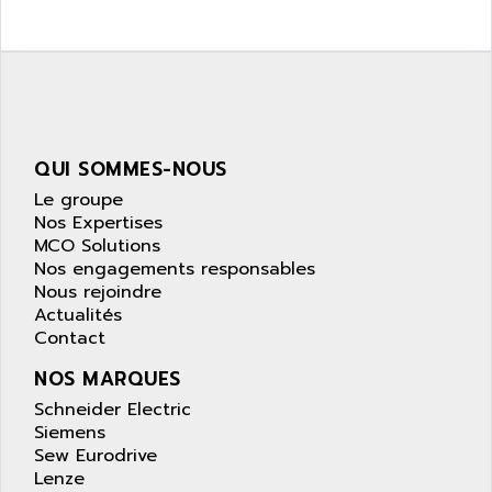
SIMATIC S5-95F
ANYBUS
NUM 1040
AOIP
wyse
AOR
DGN
APACER
BULLETIN 160
APATOR
SIMATIC S5 101U
QUI SOMMES-NOUS
APC
FX SERIE
Le groupe
APE
Nos Expertises
VEA
APELCO-CAREL
MCO Solutions
CONTROL LOGIX
Nos engagements responsables
APELEC
Nous rejoindre
VERSAMAX
APEM
Actualités
MAGIC
Contact
APEX
POSMO
APLEX TECHNOLOGY
NOS MARQUES
SIMATIC TI505
APOTEKA
Schneider Electric
PMC 1000
Siemens
APPA
ACS400
Sew Eurodrive
APPARATEBAU HUNDSBACH
Lenze
584S