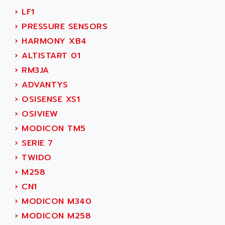
ADAMCZEWSKI
›
LF1
SERVO DRIVE
ADAMEL
›
PRESSURE SENSORS
AC MAINSPINDLE
ADANI PSC
›
HARMONY XB4
KDA
ADAPTATER
›
ALTISTART 01
KDS
ADAPTATIVE
›
RM3JA
TDA
ADAPTEC
›
ADVANTYS
BUM
ADAPTORR
›
OSISENSE XS1
BUS
ADAS
›
OSIVIEW
DIAX 04
ADC AUTOMATICA
›
MODICON TM5
DIAX 4
ADDA
›
SERIE 7
cms3
ADDER
›
TWIDO
CMS
ADDI DATA
›
M258
PARVEX
ADEL SYSTEM
›
CN1
AMS
ADEPT
›
MODICON M340
R6TXB
ADEPT TECHNOLOGY
›
MODICON M258
MOVIDYN
ADES