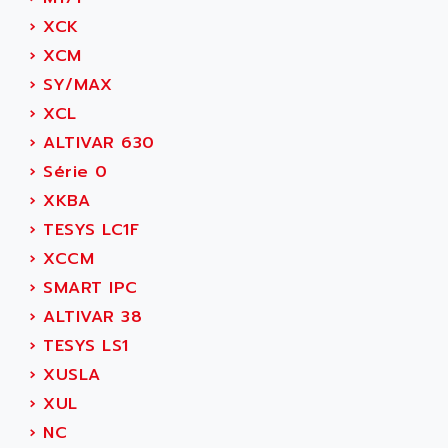
SIMODRIVE 611
ADVANCE HIVOLT
›
XCK
TSX MOMENTUM
ADVANCE TAPES
›
XCM
NUM 1060
ADVANCED ENERGY
›
SY/MAX
NUM 760
ADVANCED MICRO DEVICES
›
XCL
NUM 750/760
ADVANCED MOTION CONTROLS
›
ALTIVAR 630
NUM750
ADVANCED POWER TECHNOLOGY
›
Série 0
NUM750 / NUM760
ADVANCED UV
›
XKBA
NUM 750
ADVANTEC
›
TESYS LC1F
ULTRA SERIES
ADVANTECH
›
XCCM
IPC
ADVANTYS FTM
›
SMART IPC
INDUCTEL
ADWIN
›
ALTIVAR 38
C500
AE
›
TESYS LS1
C200H
AE&T
›
XUSLA
CQM1
AEC
›
XUL
R88
AECO
›
NC
CQM1H