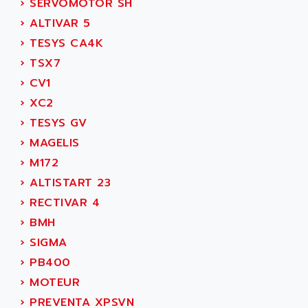
›
SERVOMOTOR SH
SMC 600
AC
›
ALTIVAR 5
SMC50 / SMC600
AC AUTOMATION
›
TESYS CA4K
SMC 25 et SMC 35
AC SMARTMOTION
›
TSX7
SMC25 et SMC35
ACARD
›
CV1
SMC25
ACB
›
XC2
SMC
ACBEL
›
TESYS GV
PB80
ACCES
›
MAGELIS
PB400
ACCESS
›
M172
WS SERIES
ACCROSSER
›
ALTISTART 23
PB200
ACCU
›
RECTIVAR 4
TSX COMPACT
ACCUCELL
›
BMH
984 SERIE
ACCU-SORT SYSTEMS
›
SIGMA
SIMODRIVE
ACCUTRONICS
›
PB400
TSX21
ACDC
›
MOTEUR
C350
ACEDIS
›
PREVENTA XPSVN
15N