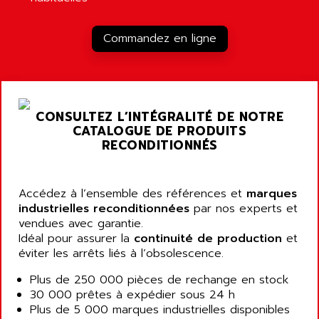
RJ3
AIRMAT
A03B
AIRPES
Commandez en ligne
ARGOLUX AS
AIRWELL
TSX 21
AISA
ALTISTART
AIXIA SYSTEMES
TEXT DISPLAY
CONSULTEZ L’INTÉGRALITÉ DE NOTRE
AJC BATTERY
SIMATIC S5 115U
CATALOGUE DE PRODUITS
AJHUA TECHNOLOGY
RECONDITIONNÉS
SINUMERIK 840
AJR DIFFUSION
SMTBD1
AK ELECTRONIQUE
SMT
Accédez à l’ensemble des références et
marques
AKA
industrielles reconditionnées
par nos experts et
SMTB
AKER
vendues avec garantie.
SMT-BSI
Idéal pour assurer la
continuité de production
et
AKIM AG
CPX37
éviter les arrêts liés à l’obsolescence.
AKKU
CE65
Plus de 250 000 pièces de rechange en stock
AKO
ROD 426
30 000 prêtes à expédier sous 24 h
ALACATEL
Plus de 5 000 marques industrielles disponibles
SINUMERIK 840C