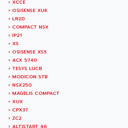
›
XCCE
SIMOREG
ACT KERN
›
OSISENSE XUK
SINUMERIK 800
ACTIA
›
LR2D
SINUMERIK 810
ACTIOMTECH
›
COMPACT NSX
PREMIUM
ACTION PAK
›
IP21
PREVENTA
ACTIVA MULLER
›
XS
TWIDO
ACTIVE HUB
›
OSISENSE XS5
NANO
ACTIVIB
›
ACX 5740
PCMCIA CARD
ACTRONIC
›
TESYS LUCB
TFTX
ACU-RITE
›
MODICON STB
SIMATIC S7-300
ACU-TIME
›
NSX250
TDM
ACX ADAP TORR
›
MAGELIS COMPACT
DIAX 2
ADA
›
XUX
TVM
ADAC
›
CPX37
KDV
ADAFRUIT
›
ZC2
KVR
ADAM
›
ALTISTART 46
TVD