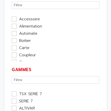
Accessoire
Alimentation
Automate
Boitier
Carte
Coupleur
Cpu
GAMMES
Ecran
Entrée / Sortie
Memoire
Module Métier
TSX SERIE 7
Moteur
SERIE 7
Pupitre Opérateur
ALTIVAR