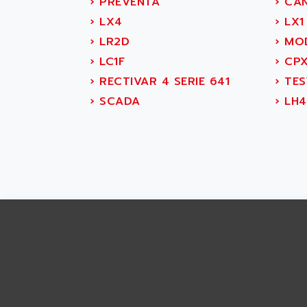
›
PREVENTA
›
CAN
APRIL 7000
ABS COMPUTERS
›
LX4
›
LX1
SMC50
ABS SYSTEM
›
LR2D
›
MOD
SMC600
ABSOCODER
›
LC1F
›
CPX
SMC25 et SMC 35
ABUS
›
RECTIVAR 4 SERIE 641
›
TES
SMC 50 / SMC 600
ABUS ELECTRONIC
›
SCADA
›
LH4
SMC 600
AC
SMC50 / SMC600
AC AUTOMATION
SMC 25 et SMC 35
AC SMARTMOTION
SMC25 et SMC35
ACARD
SMC25
ACB
SMC
ACBEL
PB80
ACCES
PB400
ACCESS
WS SERIES
ACCROSSER
PB200
ACCU
TSX COMPACT