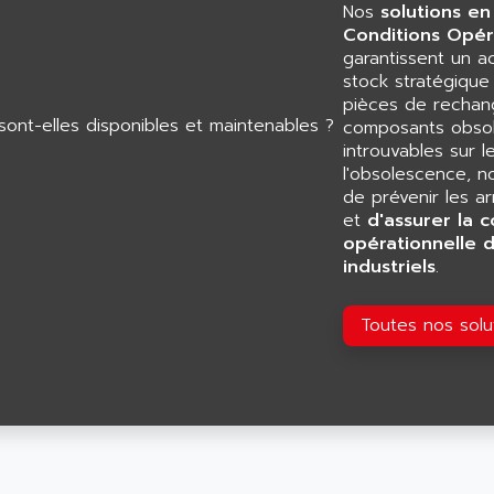
Nos
solutions en
Conditions Opér
garantissent un 
stock stratégiqu
pièces de rechang
composants obsol
introuvables sur l
l'obsolescence, n
de prévenir les a
et
d'assurer la c
opérationnelle 
industriels
.
Toutes nos sol