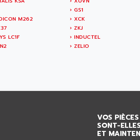
ALIS KSA
›
XUVN
›
GS1
ICON M262
›
XCK
37
›
ZKJ
YS LC1F
›
INDUCTEL
N2
›
ZELIO
VOS PIÈCES
SONT-ELLES
ET MAINTEN