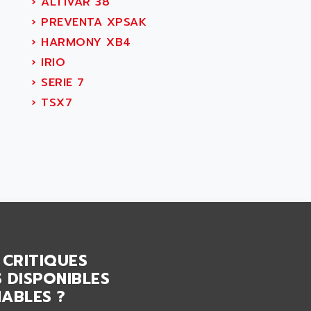
›
ALTIVAR 38
›
PREVENTA XPSAK
›
HARMONY XB4
›
IRIO
›
SERIE 7
›
TSX7
 CRITIQUES
 DISPONIBLES
ABLES ?