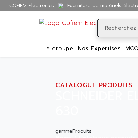
COFIEM Electronics
Fourniture de matériels électr
Le groupe
Nos Expertises
MCO
CATALOGUE PRODUITS
SCHNEIDER E
630
gammeProduits
Home
Catalogue produits