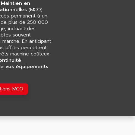
 Maintien en
ationnelles
(MCO)
accès permanent à un
e de plus de 250 000
e, incluant des
ètes souvent
e marché. En anticipant
os offres permettent
rrêts machine coûteux
ontinuité
de vos équipements
utions MCO