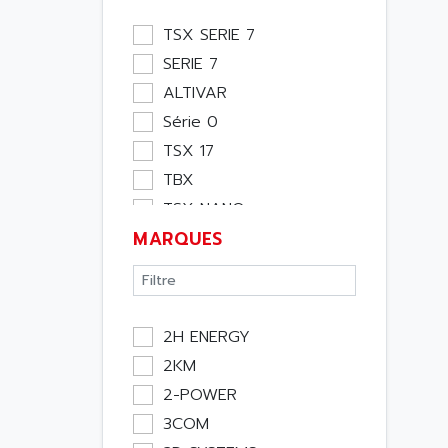
Module Métier
TSX SERIE 7
Moteur
SERIE 7
Pupitre Opérateur
ALTIVAR
Rack
Série 0
Etude
TSX 17
Software
TBX
Variateur
TSX NANO
Actif
MARQUES
TSX PREMIUM
Affichage
ASI
Consommable
APRIL 5000
Electromecanique /
XUD
Energie
2H ENERGY
TSX MICRO
Optoélectronique
2KM
MAGELIS
Passif
2-POWER
TCCX
Bureau
3COM
CCX17