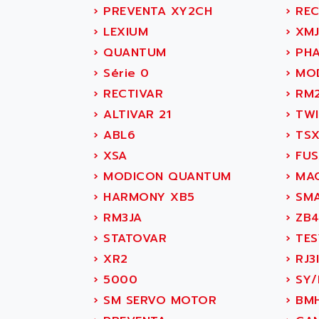
SIMATIC DP
AB OSAI
›
PREVENTA XY2CH
›
RECT
SIMATIC S7
ABAC
›
LEXIUM
›
XM
SITOP
ABASK
›
QUANTUM
›
PHA
SIMATIC
ABB
›
Série 0
›
MOD
SIMATIC S7-400
ABB AS ROBOTIC
›
RECTIVAR
›
RM
90-30
ABB REPAIR DEPT
›
ALTIVAR 21
›
TW
SERIES 90-30
ABB ROBOTICS
›
ABL6
›
TSX
C350 / C370
ABC VISION
›
XSA
›
FUS
RAIL SWITCH
ABD
›
MODICON QUANTUM
›
MAG
SBC
ABG
›
HARMONY XB5
›
SMA
HMI
ABL
›
RM3JA
›
ZB
SIMATIC HMI
ABL SURSUM
›
STATOVAR
›
TES
SIMATIC OPERATOR
ABLE SYSTEMS
›
XR2
›
RJ3
PANEL
ABLIC
›
5000
›
SY/
OPERATOR PANEL
ABOUTBATTERIE
›
SM SERVO MOTOR
›
BMH
APRIL 2000
ABRACON