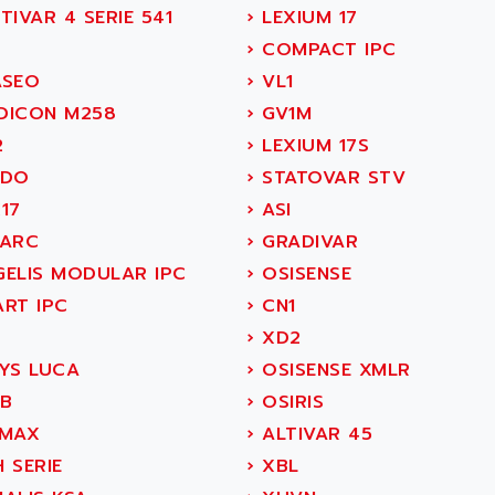
IVAR 4 SERIE 541
›
LEXIUM 17
J
›
COMPACT IPC
SEO
›
VL1
ICON M258
›
GV1M
2
›
LEXIUM 17S
IDO
›
STATOVAR STV
17
›
ASI
ARC
›
GRADIVAR
ELIS MODULAR IPC
›
OSISENSE
RT IPC
›
CN1
4
›
XD2
YS LUCA
›
OSISENSE XMLR
IB
›
OSIRIS
MAX
›
ALTIVAR 45
 SERIE
›
XBL