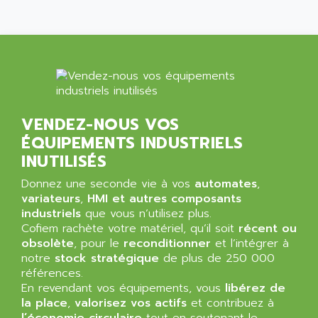
MOVITRON
AMERSHAM
SMC100
AMET
690 SERIE
AMETEK
ECODRIVE
AMETHERM
CHARGEUR
AMI SEMICONDUCTOR
NUM 720
VENDEZ-NOUS VOS
AMIC TECHNOLOGY
SINUMERIK 802
ÉQUIPEMENTS INDUSTRIELS
AMK
PCS950
INUTILISÉS
AMKASYN
DIGITAX
Donnez une seconde vie à vos
automates
,
AMP
BUC
variateurs
,
HMI et autres composants
AMP DISPLAY
industriels
que vous n’utilisez plus.
RAC3
AMPEREX
Cofiem rachète votre matériel, qu’il soit
récent ou
PANELVIEW 550
obsolète
, pour le
reconditionner
et l’intégrer à
AMPEX
notre
AC SERVO
stock stratégique
de plus de 250 000
AMPHENOL
références.
AXODYN
AMPIRE
En revendant vos équipements, vous
libérez de
SMD
la place
,
valorisez vos actifs
et contribuez à
AMPLICON