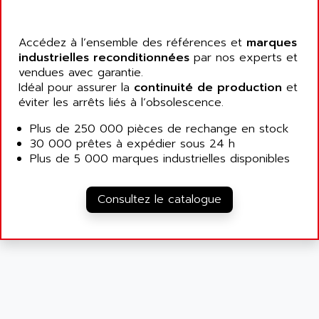
5000
ALX
SMC35
AMADA
SCALANCE
Accédez à l’ensemble des références et
marques
AMAN
industrielles reconditionnées
par nos experts et
SMC40
AMAREX
vendues avec garantie.
SCM50
Idéal pour assurer la
continuité de production
et
AMAT
éviter les arrêts liés à l’obsolescence.
BKD
AMBERSIL
A16B
Plus de 250 000 pièces de rechange en stock
AMBRESIL
30 000 prêtes à expédier sous 24 h
MIDIMASTER VECTOR
AMC
Plus de 5 000 marques industrielles disponibles
MIDIMASTER
AMD
SMC200
AMDV
Consultez le catalogue
ADVANTYS TELEFAST
AMERICAN DYNAMICS
TELEFAST ABE7
AMERICAN MEGATRENDS
750
AMERICAN MICROSEMICONDUCTOR
AT
AMERICAN MICROSEMICONDUCTOR INC
AB2
AMERICAN SIGMA
TC2000
AMERICAN STD INC