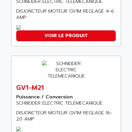
SCHNEIDER ELECTRIC TELEMECANIQUE
ACER
PB15
ACERIME
DISJONCTEUR MOTEUR GV1M REGLAGE 4-6
C200
AMP
ACI ALPHANUMERIQUE
SMC500
ACIM JOUANIN
SMC200 / 500
VOIR LE PRODUIT
ACINDUCTO
PLC-5
ACKSYS
NC
ACMA
SYSMAC
ACOBAL
SERVO MOTOR
ACOMEL
PERMANENT MAGNET MOTOR
ACOOL
BPH
GV1-M21
ACOPIAN
MASAP
ACOPOS
Puissance / Conversion
BSM SERIE
SCHNEIDER ELECTRIC TELEMECANIQUE
ACQUIDUC
SIMODRIVE 210
DISJONCTEUR MOTEUR GV1M REGLAGE 16-
ACROMAG
SIMODRIVE 610
20 AMP
ACS
SIMODRIVE 650
ACS MOTION CONTROL