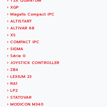
›
TSX QUANTUM
RJ3
AIRMAT
›
XGP
A03B
AIRPES
›
Magelis Compact iPC
ARGOLUX AS
AIRWELL
›
ALTISTART
TSX 21
AISA
›
ALTIVAR 68
ALTISTART
AIXIA SYSTEMES
›
XS
TEXT DISPLAY
AJC BATTERY
›
COMPACT IPC
SIMATIC S5 115U
AJHUA TECHNOLOGY
›
SIGMA
SINUMERIK 840
AJR DIFFUSION
›
Série 0
SMTBD1
AK ELECTRONIQUE
›
JOYSTICK CONTROLLER
SMT
AKA
›
ZB4
SMTB
AKER
›
LEXIUM 23
SMT-BSI
AKIM AG
›
RA1
CPX37
AKKU
›
LP2
CE65
AKO
›
STATOVAR
ROD 426
ALACATEL
›
MODICON M340
SINUMERIK 840C