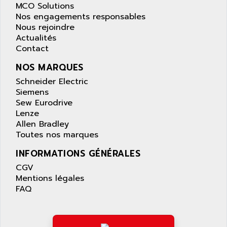
ARTILA
MCO Solutions
SYNCHRONOUS SERVO MOTOR
Nos engagements responsables
ARTIS
Nous rejoindre
SIMOTICS S
ARTLII
Actualités
Kinetix 6000
Contact
ARX
MELSEC
AS INFO
NOS MARQUES
ADVANTYS STB
ASAHI
Schneider Electric
ND
Siemens
ASAHI ENGINEERING
SIMOVERT P
Sew Eurodrive
ASANTE
Lenze
RTS
ASC
Allen Bradley
VPC
Toutes nos marques
ASCII
XBLC
ASCO
INFORMATIONS GÉNÉRALES
2500M
ASCOM
CGV
2500
Mentions légales
ASCON
FAQ
HARMONY XVBC
ASE ENERGY
ACS600
ASEA
PG
ASECOS