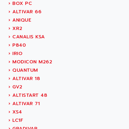
AEE
›
BOX PC
RECTIVAR 4
AEEON
›
ALTIVAR 66
ALTIVAR 16
AEES
›
ANIQUE
ALTIVAR 66
AEG
›
XR2
MICROMASTER
AEG MODICON
›
CANALIS KSA
SQUARE D
AEL CRYSTALS
›
P840
SY/MAX
AEM
›
IRIO
ADVANTYS
AEP
›
MODICON M262
APRIL 3000
AERMEC
›
QUANTUM
VT5000
AERO - SHARP
›
ALTIVAR 18
VT3000
AEROBAR
›
GV2
VT
AEROSEC INDUSTRIE
›
ALTISTART 48
VSPA1
AEROTECH
›
ALTIVAR 71
FERROMATIK PMC 1000
AES
›
XS4
VT100
AESYS
›
LC1F
LCA
AEV
›
GRADIVAR