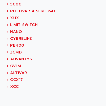
ALARMCOM
›
5000
ATP
ALCATEL
›
RECTIVAR 4 SERIE 641
9300-SERIES
ALCATEL-LUCENT
›
XUX
8200-SERIES
ALDES
›
LIMIT SWITCH,
SERIE 9000
ALES
›
NANO
SIMATIC ET200
ALFA PROGETTI
›
CYBRELINE
SERVOPACK
ALFA ROBOT
›
PB400
UNIDRIVE
ALFA ROMEO
›
ZCMD
FMV
ALFAA
›
ADVANTYS
DIGIDRIVE SE
ALFA-LAVAL
›
GV1M
SIGMA II
ALFASISTEL
›
ALTIVAR
VERITRON
ALFATRONIX
›
CCX17
PANELVIEW
ALFONS HAAR
›
XCC
AXUMERIK
ALICAT SCIENTIFIC
PROVIT
ALIZEA
GRADIPAK
ALL TERMINALS