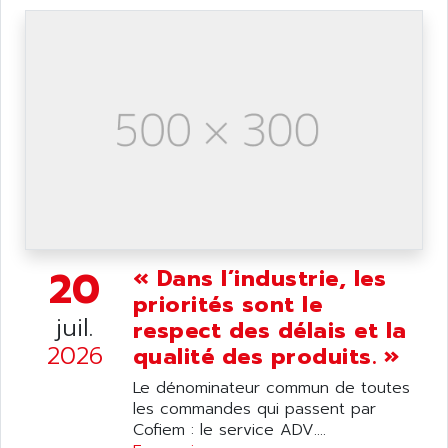
ARDETEM
LQ SERIE
ARDUCAM
530 SERIES
ARDUINO
C170
AREVA
RESISTRON
ARGUS
OP30/B
ARIA
DNC
ARIC
UD7000
ARICO
PMC1000
ARIES
FLEX DRIVE
ARINC
20
« Dans l’industrie, les
CEPR
ARIS
priorités sont le
FD-B SERIES
juil.
respect des délais et la
ARIS HERION
ACS550
2026
qualité des produits. »
ARISTO
MAESTRO
ARISTON
Le dénominateur commun de toutes
J2-SUPER SERIES
les commandes qui passent par
ARITECH
Cofiem : le service ADV....
VFD
ARIZONA