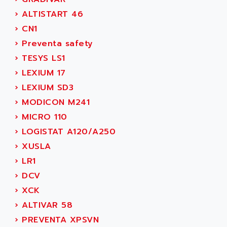
CNC ALPHA
AFAG
›
ALTISTART 46
SMART TOUCH
AFDI
›
CN1
GP 70 SERIE
AFP PRODEL
›
Preventa safety
PROVIT 5000
AG ASSOCIATES
›
TESYS LS1
S4-S4C
AGASTAT
›
LEXIUM 17
SIAX
AGDE
›
LEXIUM SD3
FESTO ELECTRONIC
AGE POWERBLOCK
›
MODICON M241
PCS095
AGETEM
›
MICRO 110
TOUCHVIEW
AGI
›
LOGISTAT A120/A250
REDIPANEL
AGIE
›
XUSLA
RJ2
AGILENT
›
LR1
MULTI-SERVO
AGILENT TECHNOLOGIES
›
DCV
PCS
AGILER
›
XCK
RECTIVAR
AGP
›
ALTIVAR 58
RECTIVAR 4 SERIE 641
AGS
›
PREVENTA XPSVN
CONTROLLOGIX