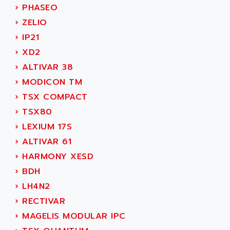
AGTATAC
›
PHASEO
plc5
AGTATEC AG
›
ZELIO
SLC 500
AGUT
›
IP21
COMPACTLOGIX
AHEAD SYSTEMS
›
XD2
FLEX I/O
AHLBERG ELECTRONICS
›
ALTIVAR 38
MICROLOGIX 1200
AIP SYSTEMES
›
MODICON TM
PANELVIEW 1000
AIR
›
TSX COMPACT
NT620C
AIR ET PULVERISATION
›
TSX80
SIMATIC S5-101
AIR LIQUIDE
›
LEXIUM 17S
SIMATIC TOUCH PANEL
AIR SYSTEMS
›
ALTIVAR 61
S900 II
AIR WORTHINGTON CREYSSENSAC
›
HARMONY XESD
S900
AIRBUS
›
BDH
PHASEO
AIRCOM
›
LH4N2
SIMATIC-S5
AIRELEC
›
RECTIVAR
SIMATIC FIELD PG
AIRMASTER R1
›
MAGELIS MODULAR IPC
LOGO!
AIRMASTER R1HMI