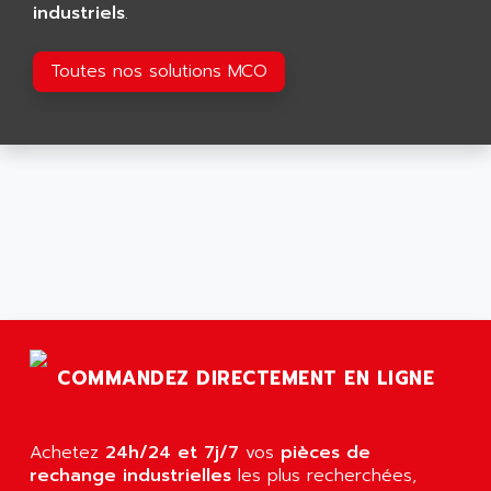
ALMA
industriels
.
BT
ALMCO KLEENTEC
PANEL PLUS 600
Toutes nos solutions MCO
ALPES DEIS
PSS
ALPES TECNOLOGIE
DIGIFAS
ALPHA
TC1028
ALPHA GETRIEBEBAU
MICROCOR
ALPHA LAVAL
DIXIT
ALPHA SOLWAY
PYRAMID
ALPHA VUOTO
ADMIRAL
ALPHA WIRE
S3C
ALPHAGEAR
4900
ALPHEE
COMMANDEZ DIRECTEMENT EN LIGNE
MV1000
ALPINE
650 SERIE
ALPS
ALPHA SVM
Achetez
24h/24 et 7j/7
vos
pièces de
ALPSITEC
FRENIC
rechange industrielles
les plus recherchées,
ALR