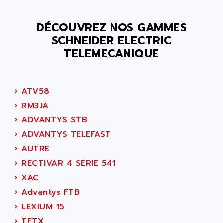
MOVITRAC
ADETEC
LEXIUM
DÉCOUVREZ NOS GAMMES
ADISCOM
SERVVODYN
SCHNEIDER ELECTRIC
ADITEC
SERVODYN
TELEMECANIQUE
ADL
SE50
ADL EUROTECH
LTD12
ADLEE POWERTRONIC
›
ATV58
MDLA
ADLINK
›
RM3JA
MDLS
ADLINK TECHNOLOGY
›
ADVANTYS STB
ACMD2
ADM ELECTRONIC
›
ADVANTYS TELEFAST
ACM
ADMV
›
AUTRE
PLS514
ADN
›
RECTIVAR 4 SERIE 541
PLS510
ADN PESAGE
›
XAC
PLS508
ADTECH POWER INC
›
Advantys FTB
SERVOSTAR
ADV
›
LEXIUM 15
AC FEED MOTOR
ADVANCE
›
TFTX