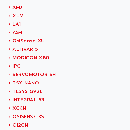
SIMODRIVE 611
ADVANCE HIVOLT
›
XMJ
TSX MOMENTUM
ADVANCE TAPES
›
XUV
NUM 1060
ADVANCED ENERGY
›
LA1
NUM 760
ADVANCED MICRO DEVICES
›
AS-I
NUM 750/760
ADVANCED MOTION CONTROLS
›
OsiSense XU
NUM750
ADVANCED POWER TECHNOLOGY
›
ALTIVAR 5
NUM750 / NUM760
ADVANCED UV
›
MODICON X80
NUM 750
ADVANTEC
›
IPC
ULTRA SERIES
ADVANTECH
›
SERVOMOTOR SH
IPC
ADVANTYS FTM
›
TSX NANO
INDUCTEL
ADWIN
›
TESYS GV2L
C500
AE
›
INTEGRAL 63
C200H
AE&T
›
XCKN
CQM1
AEC
›
OSISENSE XS
R88
AECO
›
C120N
CQM1H