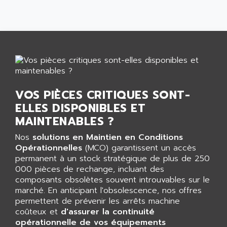
SIMATIC MP
ALLEGRO MICROSYSTEMS
MINI MAESTRO
ALLEN
NT3
ALLEN BRADLEY
CYBER 4000
ALLEN CODIERGERATE GMBH
RPX30
ALLEN CODING SYSTEMS
SINUMERIK 820/
ALLEN SYSTEMS
VOS PIÈCES CRITIQUES SONT-
LOGO
ALLIANCE INSTRUMENTS
ELLES DISPONIBLES ET
SIMATIC MULTIPANEL
ALLIANCE MEMORY
MAINTENABLES ?
CL200
ALLIED TELESIS
Nos
solutions en Maintien en Conditions
DIGIVEX
ALLIED TELESYN
Opérationnelles
(MCO) garantissent un accès
PWE
ALLIED VISION
permanent à un stock stratégique de plus de 250
CL300
000 pièces de rechange, incluant des
ALLIGATOR
composants obsolètes souvent introuvables sur le
SIMOVERT MASTERDRIVES
ALLISON
marché. En anticipant l'obsolescence, nos offres
C100
permettent de prévenir les arrêts machine
ALLISON TRANSMISSION
OP35
coûteux et
d'assurer la continuité
ALM
opérationnelle de vos équipements
SIMATIC TP