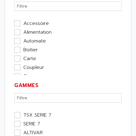
Accessoire
Alimentation
Automate
Boitier
Carte
Coupleur
Cpu
GAMMES
Ecran
Entrée / Sortie
Memoire
Module Métier
TSX SERIE 7
Moteur
SERIE 7
Pupitre Opérateur
ALTIVAR