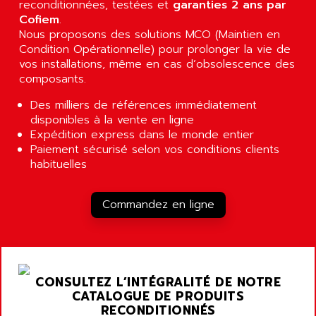
reconditionnées, testées et
garanties 2 ans par
RAC
ALRITMA M
Cofiem
.
PUSH BUTTON PANEL
Nous proposons des solutions MCO (Maintien en
ALRO
Condition Opérationnelle) pour prolonger la vie de
VT170
ALSPA
vos installations, même en cas d’obsolescence des
MENTOR II
composants.
ALSTEF
EEA
ALSTHOM
Des milliers de références immédiatement
CD1-K
disponibles à la vente en ligne
ALSTHOM ATLANTIQUE
SIMATIC MONITOR PANEL
Expédition express dans le monde entier
ALSTHOM PARVEX
Paiement sécurisé selon vos conditions clients
ACS
ALSTOM
habituelles
LCD
ALTECH
SBS
ALTER
Commandez en ligne
ABS
ALTIVAR
PS316
ALTRAC AG
RPX
ALTRONICS
PB100
CONSULTEZ L’INTÉGRALITÉ DE NOTRE
ALTRONIX
PB 300 / PB 600
CATALOGUE DE PRODUITS
ALUTRON
RECONDITIONNÉS