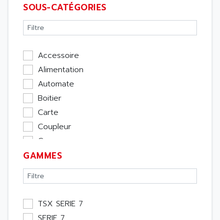
SOUS-CATÉGORIES
Accessoire
Alimentation
Automate
Boitier
Carte
Coupleur
Cpu
GAMMES
Ecran
Entrée / Sortie
Memoire
Module Métier
TSX SERIE 7
Moteur
SERIE 7