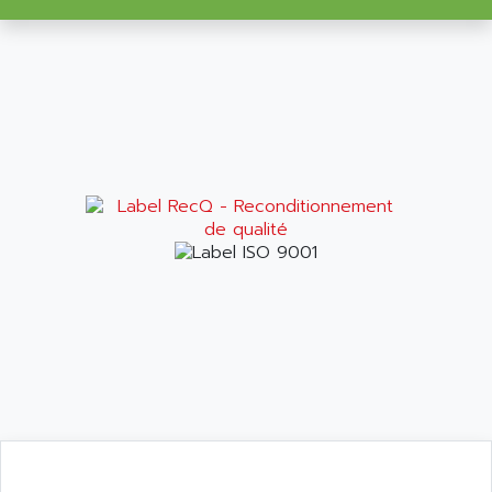
ARITECH
VFD
ARIZONA
TFS
ARL
LFL
ARNATRONIC
ALTIVAR 58
ARO
KRC2
AROLIT-PLASTIC
ABR7
ARPEGE
VR1B
ARPS
MDLD
ARROW PNEUMATIC
MENTOR 2
ARSEFRAM
KRC1
ARSILICII
MULTICONTROL
ARSOFT
SYSDRIVE
ART
ACI
ARTECHE
ACOPOS
ARTECHNIC
760
ARTESYN