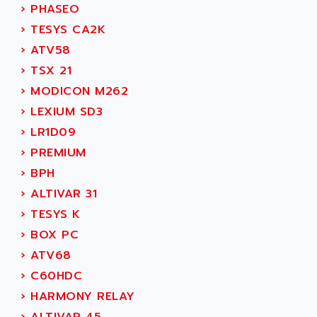
OP35
›
PHASEO
ALM
SIMATIC TP
›
TESYS CA2K
ALMA
BT
›
ATV58
ALMCO KLEENTEC
PANEL PLUS 600
›
TSX 21
ALPES DEIS
PSS
›
MODICON M262
ALPES TECNOLOGIE
DIGIFAS
›
LEXIUM SD3
ALPHA
TC1028
›
LR1D09
ALPHA GETRIEBEBAU
MICROCOR
›
PREMIUM
ALPHA LAVAL
DIXIT
›
BPH
ALPHA SOLWAY
PYRAMID
›
ALTIVAR 31
ALPHA VUOTO
ADMIRAL
›
TESYS K
ALPHA WIRE
S3C
›
BOX PC
ALPHAGEAR
4900
›
ATV68
ALPHEE
MV1000
›
C60HDC
ALPINE
650 SERIE
›
HARMONY RELAY
ALPS
ALPHA SVM