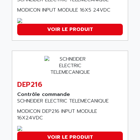
C350
ACEDIS
15N
MODICON INPUT MODULE 16X5 24VDC
ACER
PB15
ACERIME
C200
VOIR LE PRODUIT
ACI ALPHANUMERIQUE
SMC500
ACIM JOUANIN
SMC200 / 500
ACINDUCTO
PLC-5
ACKSYS
NC
ACMA
SYSMAC
ACOBAL
SERVO MOTOR
DEP216
ACOMEL
PERMANENT MAGNET MOTOR
Contrôle commande
ACOOL
BPH
SCHNEIDER ELECTRIC TELEMECANIQUE
ACOPIAN
MASAP
MODICON DEP216 INPUT MODULE
ACOPOS
16X24VDC
BSM SERIE
ACQUIDUC
SIMODRIVE 210
ACROMAG
SIMODRIVE 610
VOIR LE PRODUIT