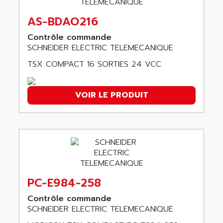
KVR
ADAM
TVD
AS-BDAO216
ADAMCZEWSKI
SERVO DRIVE
Contrôle commande
ADAMEL
AC MAINSPINDLE
SCHNEIDER ELECTRIC TELEMECANIQUE
ADANI PSC
KDA
TSX COMPACT 16 SORTIES 24 VCC
ADAPTATER
KDS
ADAPTATIVE
TDA
ADAPTEC
VOIR LE PRODUIT
BUM
ADAPTORR
BUS
ADAS
DIAX 04
ADC AUTOMATICA
DIAX 4
ADDA
cms3
ADDER
CMS
PC-E984-258
ADDI DATA
PARVEX
ADEL SYSTEM
Contrôle commande
AMS
SCHNEIDER ELECTRIC TELEMECANIQUE
ADEPT
R6TXB