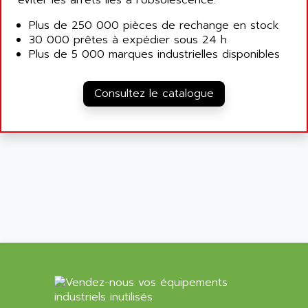
éviter les arrêts liés à l’obsolescence.
ROTOVAR
AQUAMETRO
Plus de 250 000 pièces de rechange en stock
AS-I
AQUASET
30 000 prêtes à expédier sous 24 h
507
Plus de 5 000 marques industrielles disponibles
ARAG
PANELVIEW 1200
ARBO
MDLQ
Consultez le catalogue
ARBOR
GP2000 Series
ARBURG
TSX17
ARC MACHINES
1060
ARC MODENA
VECTOR DRIVE
ARCEL
ALPHA
ARCNET
SM SERIE
ARCOL
SIMATIC S7-200
ARCOLECTRIC
MODICON QUANTUM
ARCOTRONICS
GENIUS
ARCTIC COOLING
A SERIES
ARDAMEL LHOMARGY