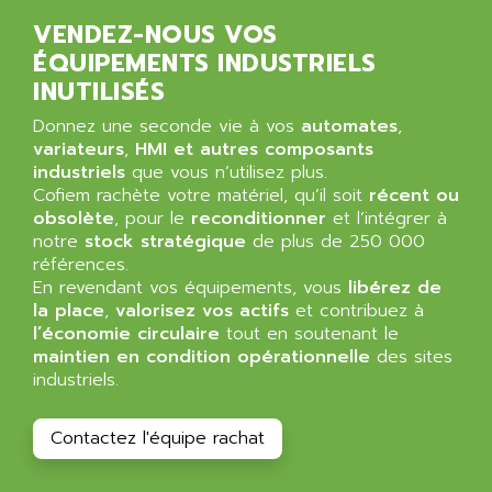
MDLU
ARDATEM
VENDEZ-NOUS VOS
UAC
ARDETEM
ÉQUIPEMENTS INDUSTRIELS
LQ SERIE
ARDUCAM
INUTILISÉS
530 SERIES
ARDUINO
Donnez une seconde vie à vos
automates
,
C170
AREVA
variateurs
,
HMI et autres composants
RESISTRON
industriels
que vous n’utilisez plus.
ARGUS
OP30/B
Cofiem rachète votre matériel, qu’il soit
récent ou
ARIA
obsolète
, pour le
reconditionner
et l’intégrer à
DNC
ARIC
notre
stock stratégique
de plus de 250 000
UD7000
références.
ARICO
En revendant vos équipements, vous
libérez de
PMC1000
ARIES
la place
,
valorisez vos actifs
et contribuez à
FLEX DRIVE
l’économie circulaire
tout en soutenant le
ARINC
CEPR
maintien en condition opérationnelle
des sites
ARIS
industriels.
FD-B SERIES
ARIS HERION
ACS550
ARISTO
Contactez l'équipe rachat
MAESTRO
ARISTON
J2-SUPER SERIES