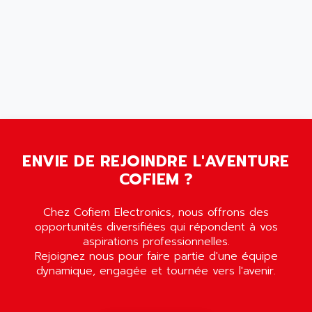
ASEA
PG
ASECOS
SINAMICS
ASEDO
TI 500
ASEM
BUM 60
ASERTI ELECTRONIC
APP
ASG
REOVIB
ASGS
TESYS K
ASIAITALIA
MULTI DIGITAL
ENVIE DE REJOINDRE L'AVENTURE
ASKCO
COFIEM ?
UNIDRIVE SP
ASKCO UPS
SDC
ASL
Chez Cofiem Electronics, nous offrons des
BUH
ASM
opportunités diversifiées qui répondent à vos
DSQC
aspirations professionnelles.
ASOUND
Rejoignez nous pour faire partie d'une équipe
PILOT PANEL
ASP AUTOMATIONSTECHNIK
dynamique, engagée et tournée vers l'avenir.
SERIE 90 MICRO
ASROCK
SIMATIC BOX PC 620
ASSELIN