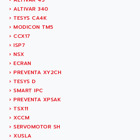
›
ALTIVAR 45
ALPSITEC
FRENIC
›
ALTIVAR 340
ALR
RAC
›
TESYS CA4K
ALRITMA M
PUSH BUTTON PANEL
›
MODICON TM5
ALRO
VT170
›
CCX17
ALSPA
MENTOR II
›
ISP7
ALSTEF
EEA
›
NSX
ALSTHOM
CD1-K
›
ECRAN
ALSTHOM ATLANTIQUE
SIMATIC MONITOR PANEL
›
PREVENTA XY2CH
ALSTHOM PARVEX
ACS
›
TESYS D
ALSTOM
LCD
›
SMART IPC
ALTECH
SBS
›
PREVENTA XPSAK
ALTER
ABS
›
TSX11
ALTIVAR
PS316
›
XCCM
ALTRAC AG
RPX
›
SERVOMOTOR SH
ALTRONICS
PB100
›
XUSLA
ALTRONIX