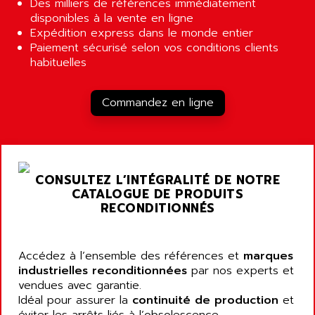
ACS400
Des milliers de références immédiatement
APPARATEBAU HUNDSBACH
disponibles à la vente en ligne
584S
APPLE
Expédition express dans le monde entier
LEXIUM 15
Paiement sécurisé selon vos conditions clients
APPLICOM
SAFETY RELAY
habituelles
APPLIED MATERIALS
COMBIVERT F4
APPLIED ROBOTICS
SÉRIE 1000
Commandez en ligne
APRIL
AZM
APRIMATIC
MDLL
APS
PANELVIEW PLUS
APT
CONSULTEZ L’INTÉGRALITÉ DE NOTRE
PANEL VIEW 550
APTOR
CATALOGUE DE PRODUITS
SLC500
RECONDITIONNÉS
APV
S4-S4C-S4C+
APW
RPX10
AQUA SMART
Accédez à l’ensemble des références et
marques
E-ME-T
industrielles reconditionnées
par nos experts et
AQUAFINE
vendues avec garantie.
MICROLOGIX
AQUALYSE
Idéal pour assurer la
continuité de production
et
PNOZ
AQUAMED