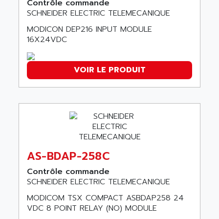
Contrôle commande
AECO
CQM1H
SCHNEIDER ELECTRIC TELEMECANIQUE
AEE
RECTIVAR 4
MODICON DEP216 INPUT MODULE
AEEON
16X24VDC
ALTIVAR 16
AEES
ALTIVAR 66
AEG
MICROMASTER
VOIR LE PRODUIT
AEG MODICON
SQUARE D
AEL CRYSTALS
SY/MAX
AEM
ADVANTYS
AEP
APRIL 3000
AERMEC
VT5000
AERO - SHARP
VT3000
AS-BDAP-258C
AEROBAR
VT
Contrôle commande
AEROSEC INDUSTRIE
SCHNEIDER ELECTRIC TELEMECANIQUE
VSPA1
AEROTECH
FERROMATIK PMC 1000
MODICOM TSX COMPACT ASBDAP258 24
AES
VDC 8 POINT RELAY (NO) MODULE
VT100
AESYS