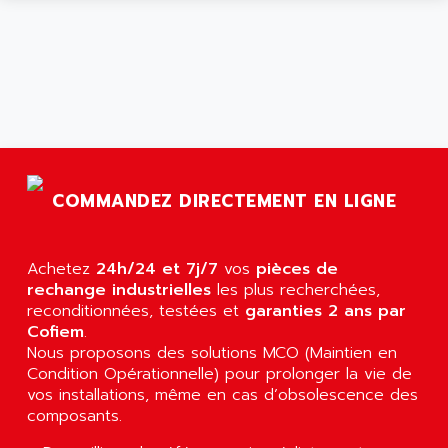
ZELIO
ANUVA TECHNOLOGIES
SIMATIC S5-95F
ANYBUS
NUM 1040
AOIP
wyse
AOR
DGN
APACER
BULLETIN 160
APATOR
SIMATIC S5 101U
APC
COMMANDEZ DIRECTEMENT EN LIGNE
FX SERIE
APE
VEA
APELCO-CAREL
Achetez
24h/24 et 7j/7
vos
pièces de
CONTROL LOGIX
APELEC
rechange industrielles
les plus recherchées,
VERSAMAX
reconditionnées, testées et
garanties 2 ans par
APEM
Cofiem
MAGIC
.
APEX
Nous proposons des solutions MCO (Maintien en
POSMO
APLEX TECHNOLOGY
Condition Opérationnelle) pour prolonger la vie de
SIMATIC TI505
vos installations, même en cas d’obsolescence des
APOTEKA
composants.
PMC 1000
APPA