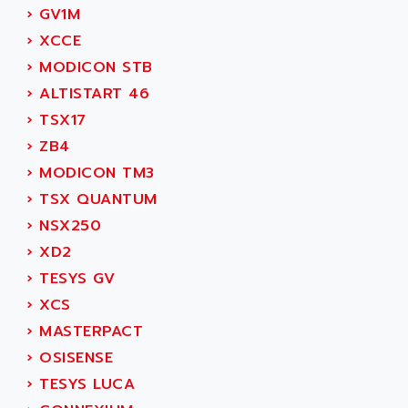
PB 300 / PB 600
›
GV1M
ALUTRON
5000
›
XCCE
ALX
SMC35
›
MODICON STB
AMADA
SCALANCE
›
ALTISTART 46
AMAN
SMC40
›
TSX17
AMAREX
SCM50
›
ZB4
AMAT
BKD
›
MODICON TM3
AMBERSIL
A16B
›
TSX QUANTUM
AMBRESIL
MIDIMASTER VECTOR
›
NSX250
AMC
MIDIMASTER
›
XD2
AMD
SMC200
›
TESYS GV
AMDV
ADVANTYS TELEFAST
›
XCS
AMERICAN DYNAMICS
TELEFAST ABE7
›
MASTERPACT
AMERICAN MEGATRENDS
750
›
OSISENSE
AMERICAN MICROSEMICONDUCTOR
AT
›
TESYS LUCA
AMERICAN MICROSEMICONDUCTOR INC
AB2