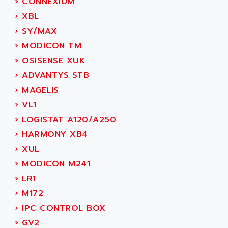
›
CONNEXIUM
AMERICAN SIGMA
TC2000
›
XBL
AMERICAN STD INC
MOVITRON
›
SY/MAX
AMERSHAM
SMC100
›
MODICON TM
AMET
690 SERIE
›
OSISENSE XUK
AMETEK
ECODRIVE
›
ADVANTYS STB
AMETHERM
CHARGEUR
›
MAGELIS
AMI SEMICONDUCTOR
NUM 720
›
VL1
AMIC TECHNOLOGY
SINUMERIK 802
›
LOGISTAT A120/A250
AMK
PCS950
›
HARMONY XB4
AMKASYN
DIGITAX
›
XUL
AMP
BUC
›
MODICON M241
AMP DISPLAY
RAC3
›
LR1
AMPEREX
PANELVIEW 550
›
M172
AMPEX
AC SERVO
›
IPC CONTROL BOX
AMPHENOL
AXODYN
›
GV2
AMPIRE