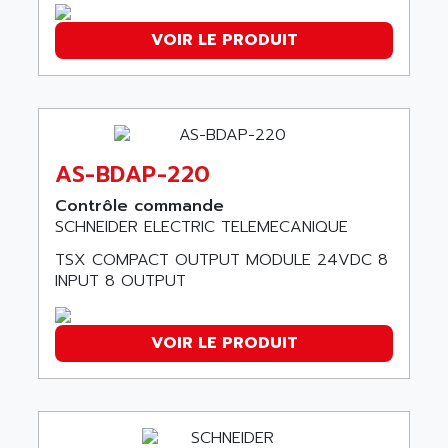
LCA
AEV
CNC ALPHA
VOIR LE PRODUIT
AFAG
SMART TOUCH
AFDI
GP 70 SERIE
AFP PRODEL
PROVIT 5000
AG ASSOCIATES
S4-S4C
AGASTAT
AS-BDAP-220
SIAX
AGDE
Contrôle commande
FESTO ELECTRONIC
AGE POWERBLOCK
SCHNEIDER ELECTRIC TELEMECANIQUE
PCS095
AGETEM
TSX COMPACT OUTPUT MODULE 24VDC 8
TOUCHVIEW
INPUT 8 OUTPUT
AGI
REDIPANEL
AGIE
RJ2
AGILENT
VOIR LE PRODUIT
MULTI-SERVO
AGILENT TECHNOLOGIES
PCS
AGILER
RECTIVAR
AGP
RECTIVAR 4 SERIE 641