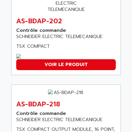
AGS
CONTROLLOGIX
AGTATAC
plc5
AS-BDAP-202
AGTATEC AG
SLC 500
AGUT
Contrôle commande
COMPACTLOGIX
SCHNEIDER ELECTRIC TELEMECANIQUE
AHEAD SYSTEMS
FLEX I/O
AHLBERG ELECTRONICS
TSX COMPACT
MICROLOGIX 1200
AIP SYSTEMES
PANELVIEW 1000
AIR
VOIR LE PRODUIT
NT620C
AIR ET PULVERISATION
SIMATIC S5-101
AIR LIQUIDE
SIMATIC TOUCH PANEL
AIR SYSTEMS
S900 II
AIR WORTHINGTON CREYSSENSAC
S900
AS-BDAP-218
AIRBUS
PHASEO
Contrôle commande
AIRCOM
SIMATIC-S5
SCHNEIDER ELECTRIC TELEMECANIQUE
AIRELEC
SIMATIC FIELD PG
TSX COMPACT OUTPUT MODULE, 16 POINT,
AIRMASTER R1