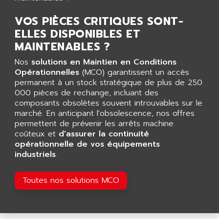
ANDERSON-NEGELE
VSF
ANDRON
VOS PIÈCES CRITIQUES SONT-
TI-305
ELLES DISPONIBLES ET
ANELEC
DIAS
MAINTENABLES ?
ANILAM
SMTBSI
ANIME
Nos
solutions en Maintien en Conditions
MP
Opérationnelles
(MCO) garantissent un accès
ANIOS
permanent à un stock stratégique de plus de 250
SIMATIC PC
ANKAM
000 pièces de rechange, incluant des
DPH
composants obsolètes souvent introuvables sur le
ANKER
STATOVAR
marché. En anticipant l'obsolescence, nos offres
ANRITSU
permettent de prévenir les arrêts machine
UCD
ANS
coûteux et
d'assurer la continuité
SINUMERIK 820
opérationnelle de vos équipements
ANSALDO
industriels
SIMOREG K
.
ANSELL
ALIMENTATION
ANSMANN
Toutes nos solutions MCO
IRT
ANSYCO
DIGIPLAN
ANTEC
TPD32
ANTEK INSTRUMENTS