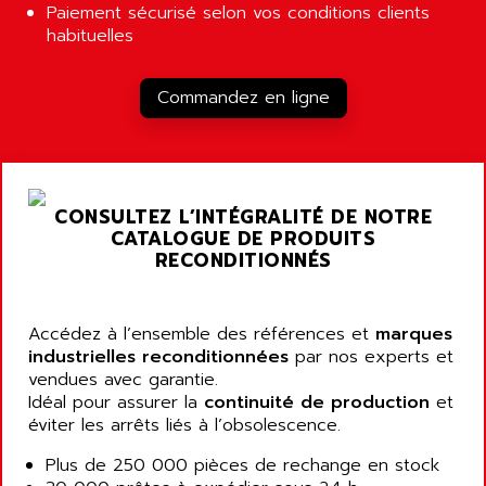
Paiement sécurisé selon vos conditions clients
LOGO!
AIRMASTER R1HMI
habituelles
RJ3
AIRMAT
A03B
AIRPES
Commandez en ligne
ARGOLUX AS
AIRWELL
TSX 21
AISA
ALTISTART
AIXIA SYSTEMES
TEXT DISPLAY
CONSULTEZ L’INTÉGRALITÉ DE NOTRE
AJC BATTERY
SIMATIC S5 115U
CATALOGUE DE PRODUITS
AJHUA TECHNOLOGY
RECONDITIONNÉS
SINUMERIK 840
AJR DIFFUSION
SMTBD1
AK ELECTRONIQUE
SMT
Accédez à l’ensemble des références et
marques
AKA
industrielles reconditionnées
par nos experts et
SMTB
AKER
vendues avec garantie.
SMT-BSI
Idéal pour assurer la
continuité de production
et
AKIM AG
CPX37
éviter les arrêts liés à l’obsolescence.
AKKU
CE65
Plus de 250 000 pièces de rechange en stock
AKO