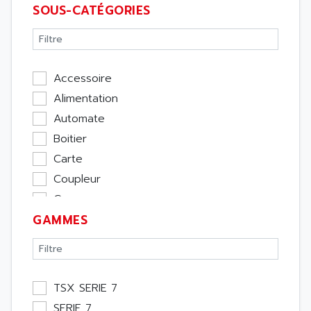
SOUS-CATÉGORIES
Accessoire
Alimentation
Automate
Boitier
Carte
Coupleur
Cpu
GAMMES
Ecran
Entrée / Sortie
Memoire
Module Métier
TSX SERIE 7
Moteur
SERIE 7