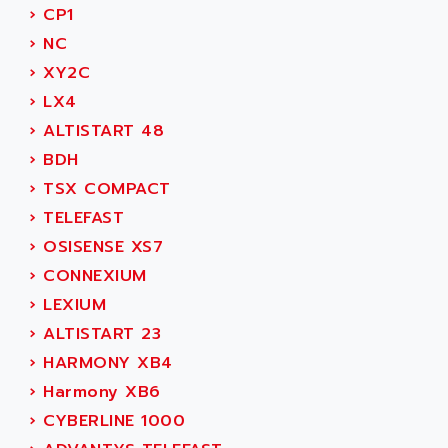
ACS
›
CP1
SIMODRIVE 650
ACS MOTION CONTROL
›
NC
SIMOREG
ACT KERN
›
XY2C
SINUMERIK 800
ACTIA
›
LX4
SINUMERIK 810
ACTIOMTECH
›
ALTISTART 48
PREMIUM
ACTION PAK
›
BDH
PREVENTA
ACTIVA MULLER
›
TSX COMPACT
TWIDO
ACTIVE HUB
›
TELEFAST
NANO
ACTIVIB
›
OSISENSE XS7
PCMCIA CARD
ACTRONIC
›
CONNEXIUM
TFTX
ACU-RITE
›
LEXIUM
SIMATIC S7-300
ACU-TIME
›
ALTISTART 23
TDM
ACX ADAP TORR
›
HARMONY XB4
DIAX 2
ADA
›
Harmony XB6
TVM
ADAC
›
CYBERLINE 1000
KDV
ADAFRUIT