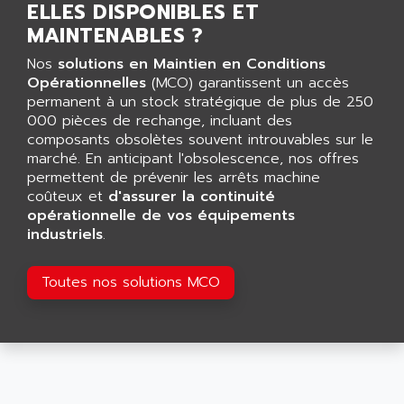
ELLES DISPONIBLES ET
LCA
AEV
MAINTENABLES ?
CNC ALPHA
AFAG
SMART TOUCH
Nos
solutions en Maintien en Conditions
AFDI
Opérationnelles
(MCO) garantissent un accès
GP 70 SERIE
AFP PRODEL
permanent à un stock stratégique de plus de 250
PROVIT 5000
000 pièces de rechange, incluant des
AG ASSOCIATES
composants obsolètes souvent introuvables sur le
S4-S4C
AGASTAT
marché. En anticipant l'obsolescence, nos offres
SIAX
permettent de prévenir les arrêts machine
AGDE
FESTO ELECTRONIC
coûteux et
d'assurer la continuité
AGE POWERBLOCK
opérationnelle de vos équipements
PCS095
AGETEM
industriels
.
TOUCHVIEW
AGI
REDIPANEL
Toutes nos solutions MCO
AGIE
RJ2
AGILENT
MULTI-SERVO
AGILENT TECHNOLOGIES
PCS
AGILER
RECTIVAR
AGP
RECTIVAR 4 SERIE 641