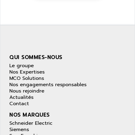
ZELIO
ANUVA TECHNOLOGIES
SIMATIC S5-95F
ANYBUS
NUM 1040
AOIP
wyse
AOR
DGN
APACER
BULLETIN 160
APATOR
SIMATIC S5 101U
QUI SOMMES-NOUS
APC
FX SERIE
Le groupe
APE
Nos Expertises
VEA
APELCO-CAREL
MCO Solutions
CONTROL LOGIX
Nos engagements responsables
APELEC
Nous rejoindre
VERSAMAX
APEM
Actualités
MAGIC
Contact
APEX
POSMO
APLEX TECHNOLOGY
NOS MARQUES
SIMATIC TI505
APOTEKA
Schneider Electric
PMC 1000
Siemens
APPA