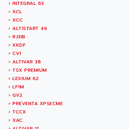
›
INTEGRAL 63
SMC 50 / SMC 600
ABUS ELECTRONIC
›
XCL
SMC 600
AC
›
XCC
SMC50 / SMC600
AC AUTOMATION
›
ALTISTART 46
SMC 25 et SMC 35
AC SMARTMOTION
›
RJ3IB
SMC25 et SMC35
ACARD
›
XKDF
SMC25
ACB
›
CV1
SMC
ACBEL
›
ALTIVAR 38
PB80
ACCES
›
TSX PREMIUM
PB400
ACCESS
›
LEXIUM 62
WS SERIES
ACCROSSER
›
LF1M
PB200
ACCU
›
GV2
TSX COMPACT
ACCUCELL
›
PREVENTA XPSECME
984 SERIE
ACCU-SORT SYSTEMS
›
TCCX
SIMODRIVE
ACCUTRONICS
›
XAC
TSX21
ACDC
›
ALTIVAR 11