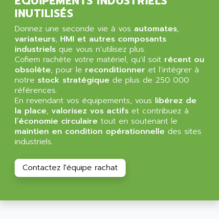
ÉQUIPEMENTS INDUSTRIELS
ALIZEA
GRADIPAK
INUTILISÉS
ALL TERMINALS
SIMATIC MP
ALLEGRO MICROSYSTEMS
Donnez une seconde vie à vos
automates
,
MINI MAESTRO
variateurs
,
HMI et autres composants
ALLEN
industriels
que vous n’utilisez plus.
NT3
ALLEN BRADLEY
Cofiem rachète votre matériel, qu’il soit
récent ou
CYBER 4000
obsolète
, pour le
reconditionner
et l’intégrer à
ALLEN CODIERGERATE GMBH
RPX30
notre
stock stratégique
de plus de 250 000
ALLEN CODING SYSTEMS
références.
SINUMERIK 820/
ALLEN SYSTEMS
En revendant vos équipements, vous
libérez de
LOGO
la place
,
valorisez vos actifs
et contribuez à
ALLIANCE INSTRUMENTS
l’économie circulaire
tout en soutenant le
SIMATIC MULTIPANEL
ALLIANCE MEMORY
maintien en condition opérationnelle
des sites
CL200
industriels.
ALLIED TELESIS
DIGIVEX
ALLIED TELESYN
PWE
Contactez l'équipe rachat
ALLIED VISION
CL300
ALLIGATOR
SIMOVERT MASTERDRIVES
ALLISON
C100
ALLISON TRANSMISSION