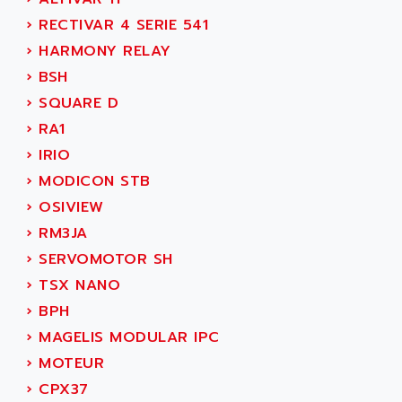
C350
ACEDIS
›
RECTIVAR 4 SERIE 541
15N
ACER
›
HARMONY RELAY
PB15
ACERIME
›
BSH
C200
ACI ALPHANUMERIQUE
›
SQUARE D
SMC500
ACIM JOUANIN
›
RA1
SMC200 / 500
ACINDUCTO
›
IRIO
PLC-5
ACKSYS
›
MODICON STB
NC
ACMA
›
OSIVIEW
SYSMAC
ACOBAL
›
RM3JA
SERVO MOTOR
ACOMEL
›
SERVOMOTOR SH
PERMANENT MAGNET MOTOR
ACOOL
›
TSX NANO
BPH
ACOPIAN
›
BPH
MASAP
ACOPOS
›
MAGELIS MODULAR IPC
BSM SERIE
ACQUIDUC
›
MOTEUR
SIMODRIVE 210
ACROMAG
›
CPX37
SIMODRIVE 610