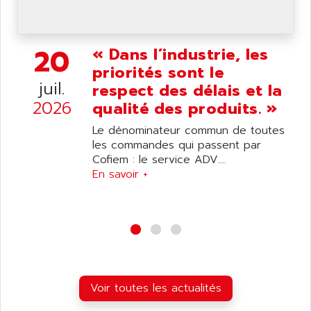
ANDERSON-NEGELE
VSF
ANDRON
TI-305
ANELEC
20
« Dans l’industrie, les
DIAS
ANILAM
priorités sont le
SMTBSI
juil.
ANIME
respect des délais et la
MP
2026
qualité des produits. »
ANIOS
SIMATIC PC
ANKAM
Le dénominateur commun de toutes
DPH
les commandes qui passent par
ANKER
STATOVAR
Cofiem : le service ADV....
ANRITSU
En savoir +
UCD
ANS
SINUMERIK 820
ANSALDO
SIMOREG K
ANSELL
ALIMENTATION
ANSMANN
IRT
ANSYCO
DIGIPLAN
Voir toutes les actualités
ANTEC
TPD32
ANTEK INSTRUMENTS