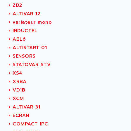
ADEPT TECHNOLOGY
›
ZB2
MOVIDYN
ADES
›
ALTIVAR 12
MOVITRAC
ADETEC
›
variateur mono
LEXIUM
ADISCOM
›
INDUCTEL
SERVVODYN
ADITEC
›
ABL6
SERVODYN
ADL
›
ALTISTART 01
SE50
ADL EUROTECH
›
SENSORS
LTD12
ADLEE POWERTRONIC
›
STATOVAR STV
MDLA
ADLINK
›
XS4
MDLS
ADLINK TECHNOLOGY
›
XRBA
ACMD2
ADM ELECTRONIC
›
VD1B
ACM
ADMV
›
XCM
PLS514
ADN
›
ALTIVAR 31
PLS510
ADN PESAGE
›
ECRAN
PLS508
ADTECH POWER INC
›
COMPACT IPC
SERVOSTAR
ADV