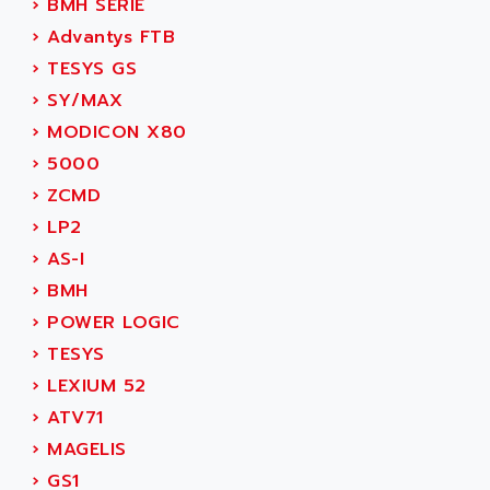
›
BMH SERIE
AC FEED MOTOR
ADVANCE
›
Advantys FTB
SIMODRIVE 611
ADVANCE HIVOLT
›
TESYS GS
TSX MOMENTUM
ADVANCE TAPES
›
SY/MAX
NUM 1060
ADVANCED ENERGY
›
MODICON X80
NUM 760
ADVANCED MICRO DEVICES
›
5000
NUM 750/760
ADVANCED MOTION CONTROLS
›
ZCMD
NUM750
ADVANCED POWER TECHNOLOGY
›
LP2
NUM750 / NUM760
ADVANCED UV
›
AS-I
NUM 750
ADVANTEC
›
BMH
ULTRA SERIES
ADVANTECH
›
POWER LOGIC
IPC
ADVANTYS FTM
›
TESYS
INDUCTEL
ADWIN
›
LEXIUM 52
C500
AE
›
ATV71
C200H
AE&T
›
MAGELIS
CQM1
AEC
›
GS1
R88