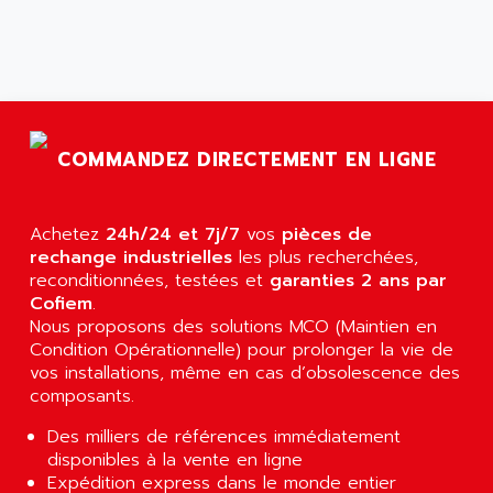
AGS
CONTROLLOGIX
AGTATAC
plc5
AGTATEC AG
SLC 500
AGUT
COMPACTLOGIX
AHEAD SYSTEMS
FLEX I/O
COMMANDEZ DIRECTEMENT EN LIGNE
AHLBERG ELECTRONICS
MICROLOGIX 1200
AIP SYSTEMES
PANELVIEW 1000
Achetez
AIR
24h/24 et 7j/7
vos
pièces de
NT620C
rechange industrielles
les plus recherchées,
AIR ET PULVERISATION
reconditionnées, testées et
garanties 2 ans par
SIMATIC S5-101
AIR LIQUIDE
Cofiem
.
SIMATIC TOUCH PANEL
Nous proposons des solutions MCO (Maintien en
AIR SYSTEMS
S900 II
Condition Opérationnelle) pour prolonger la vie de
AIR WORTHINGTON CREYSSENSAC
vos installations, même en cas d’obsolescence des
S900
AIRBUS
composants.
PHASEO
AIRCOM
Des milliers de références immédiatement
SIMATIC-S5
AIRELEC
disponibles à la vente en ligne
SIMATIC FIELD PG
Expédition express dans le monde entier
AIRMASTER R1