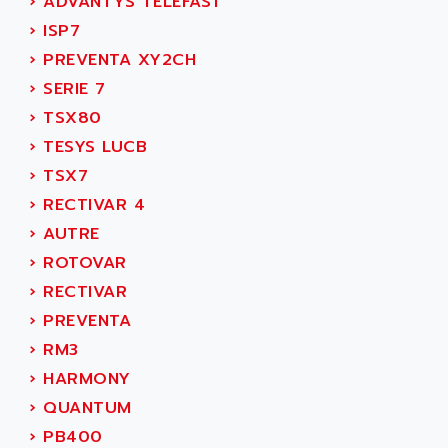
›
ADVANTYS TELEFAST
KVR
ADAM
›
ISP7
TVD
ADAMCZEWSKI
›
PREVENTA XY2CH
SERVO DRIVE
ADAMEL
›
SERIE 7
AC MAINSPINDLE
ADANI PSC
›
TSX80
KDA
ADAPTATER
›
TESYS LUCB
KDS
ADAPTATIVE
›
TSX7
TDA
ADAPTEC
›
RECTIVAR 4
BUM
ADAPTORR
›
AUTRE
BUS
ADAS
›
ROTOVAR
DIAX 04
ADC AUTOMATICA
›
RECTIVAR
DIAX 4
ADDA
›
PREVENTA
cms3
ADDER
›
RM3
CMS
ADDI DATA
›
HARMONY
PARVEX
ADEL SYSTEM
›
QUANTUM
AMS
ADEPT
›
PB400
R6TXB