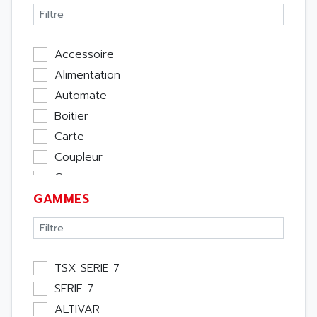
Accessoire
Alimentation
Automate
Boitier
Carte
Coupleur
Cpu
GAMMES
Ecran
Entrée / Sortie
Memoire
Module Métier
TSX SERIE 7
Moteur
SERIE 7
Pupitre Opérateur
ALTIVAR