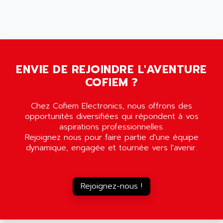
5000
ALX
SMC35
AMADA
SCALANCE
AMAN
SMC40
AMAREX
SCM50
AMAT
ENVIE DE REJOINDRE L'AVENTURE
BKD
AMBERSIL
COFIEM ?
A16B
AMBRESIL
MIDIMASTER VECTOR
Chez Cofiem Electronics, nous offrons des
AMC
MIDIMASTER
opportunités diversifiées qui répondent à vos
AMD
aspirations professionnelles.
SMC200
AMDV
Rejoignez nous pour faire partie d'une équipe
ADVANTYS TELEFAST
dynamique, engagée et tournée vers l'avenir.
AMERICAN DYNAMICS
TELEFAST ABE7
AMERICAN MEGATRENDS
750
AMERICAN MICROSEMICONDUCTOR
Rejoignez-nous !
AT
AMERICAN MICROSEMICONDUCTOR INC
AB2
AMERICAN SIGMA
TC2000
AMERICAN STD INC