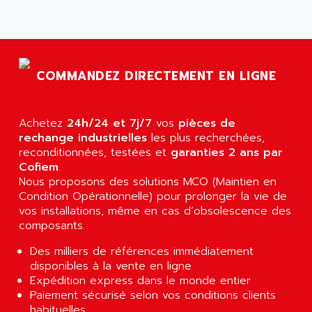
AGTATAC
plc5
AGTATEC AG
SLC 500
AGUT
COMPACTLOGIX
AHEAD SYSTEMS
FLEX I/O
COMMANDEZ DIRECTEMENT EN LIGNE
AHLBERG ELECTRONICS
MICROLOGIX 1200
AIP SYSTEMES
PANELVIEW 1000
Achetez
AIR
24h/24 et 7j/7
vos
pièces de
NT620C
rechange industrielles
les plus recherchées,
AIR ET PULVERISATION
reconditionnées, testées et
garanties 2 ans par
SIMATIC S5-101
AIR LIQUIDE
Cofiem
.
SIMATIC TOUCH PANEL
Nous proposons des solutions MCO (Maintien en
AIR SYSTEMS
S900 II
Condition Opérationnelle) pour prolonger la vie de
AIR WORTHINGTON CREYSSENSAC
vos installations, même en cas d’obsolescence des
S900
AIRBUS
composants.
PHASEO
AIRCOM
Des milliers de références immédiatement
SIMATIC-S5
AIRELEC
disponibles à la vente en ligne
SIMATIC FIELD PG
Expédition express dans le monde entier
AIRMASTER R1
Paiement sécurisé selon vos conditions clients
LOGO!
AIRMASTER R1HMI
habituelles