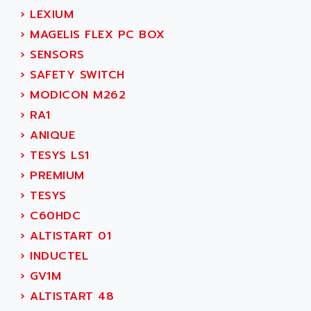
ACER
›
LEXIUM
PB15
ACERIME
›
MAGELIS FLEX PC BOX
C200
ACI ALPHANUMERIQUE
›
SENSORS
SMC500
ACIM JOUANIN
›
SAFETY SWITCH
SMC200 / 500
ACINDUCTO
›
MODICON M262
PLC-5
ACKSYS
›
RA1
NC
ACMA
›
ANIQUE
SYSMAC
ACOBAL
›
TESYS LS1
SERVO MOTOR
ACOMEL
›
PREMIUM
PERMANENT MAGNET MOTOR
ACOOL
›
TESYS
BPH
ACOPIAN
›
C60HDC
MASAP
ACOPOS
›
ALTISTART 01
BSM SERIE
ACQUIDUC
›
INDUCTEL
SIMODRIVE 210
ACROMAG
›
GV1M
SIMODRIVE 610
ACS
›
ALTISTART 48
SIMODRIVE 650
ACS MOTION CONTROL