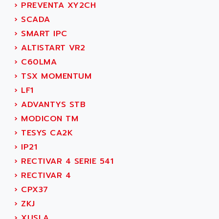
›
PREVENTA XY2CH
MOVITRAC
ADETEC
›
SCADA
LEXIUM
ADISCOM
›
SMART IPC
SERVVODYN
ADITEC
›
ALTISTART VR2
SERVODYN
ADL
›
C60LMA
SE50
ADL EUROTECH
›
TSX MOMENTUM
LTD12
ADLEE POWERTRONIC
›
LF1
MDLA
ADLINK
›
ADVANTYS STB
MDLS
ADLINK TECHNOLOGY
›
MODICON TM
ACMD2
ADM ELECTRONIC
›
TESYS CA2K
ACM
ADMV
›
IP21
PLS514
ADN
›
RECTIVAR 4 SERIE 541
PLS510
ADN PESAGE
›
RECTIVAR 4
PLS508
ADTECH POWER INC
›
CPX37
SERVOSTAR
ADV
›
ZKJ
AC FEED MOTOR
ADVANCE
›
XUSLA