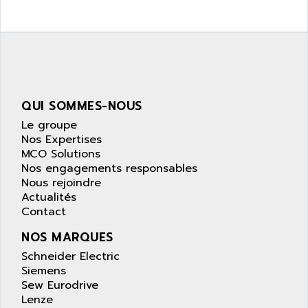
SIMATIC S5-95F
ANYBUS
NUM 1040
AOIP
wyse
AOR
DGN
APACER
BULLETIN 160
APATOR
SIMATIC S5 101U
QUI SOMMES-NOUS
APC
FX SERIE
Le groupe
APE
Nos Expertises
VEA
APELCO-CAREL
MCO Solutions
CONTROL LOGIX
Nos engagements responsables
APELEC
Nous rejoindre
VERSAMAX
APEM
Actualités
MAGIC
Contact
APEX
POSMO
APLEX TECHNOLOGY
NOS MARQUES
SIMATIC TI505
APOTEKA
Schneider Electric
PMC 1000
Siemens
APPA
ACS400
Sew Eurodrive
APPARATEBAU HUNDSBACH
Lenze
584S