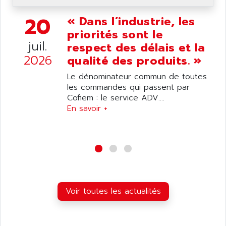
ANDRON
TI-305
ANELEC
20
« Dans l’industrie, les
DIAS
ANILAM
priorités sont le
SMTBSI
juil.
ANIME
respect des délais et la
MP
2026
qualité des produits. »
ANIOS
SIMATIC PC
ANKAM
Le dénominateur commun de toutes
DPH
les commandes qui passent par
ANKER
STATOVAR
Cofiem : le service ADV....
ANRITSU
En savoir +
UCD
ANS
SINUMERIK 820
ANSALDO
SIMOREG K
ANSELL
ALIMENTATION
ANSMANN
IRT
ANSYCO
DIGIPLAN
Voir toutes les actualités
ANTEC
TPD32
ANTEK INSTRUMENTS
ZELIO
ANUVA TECHNOLOGIES