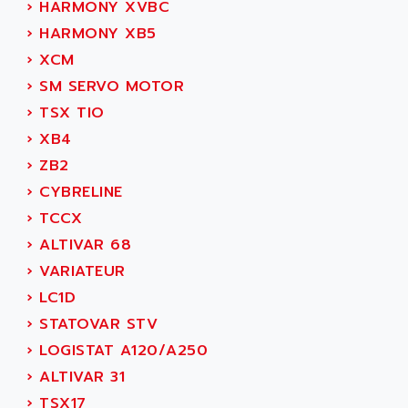
›
HARMONY XVBC
SIMOREG
ACT KERN
›
HARMONY XB5
SINUMERIK 800
ACTIA
›
XCM
SINUMERIK 810
ACTIOMTECH
›
SM SERVO MOTOR
PREMIUM
ACTION PAK
›
TSX TIO
PREVENTA
ACTIVA MULLER
›
XB4
TWIDO
ACTIVE HUB
›
ZB2
NANO
ACTIVIB
›
CYBRELINE
PCMCIA CARD
ACTRONIC
›
TCCX
TFTX
ACU-RITE
›
ALTIVAR 68
SIMATIC S7-300
ACU-TIME
›
VARIATEUR
TDM
ACX ADAP TORR
›
LC1D
DIAX 2
ADA
›
STATOVAR STV
TVM
ADAC
›
LOGISTAT A120/A250
KDV
ADAFRUIT
›
ALTIVAR 31
KVR
ADAM
›
TSX17
TVD