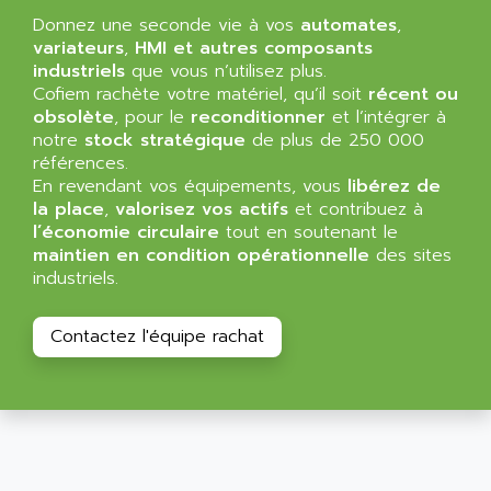
SIMATIC MP
ALLEGRO MICROSYSTEMS
Donnez une seconde vie à vos
automates
,
MINI MAESTRO
variateurs
,
HMI et autres composants
ALLEN
industriels
que vous n’utilisez plus.
NT3
ALLEN BRADLEY
Cofiem rachète votre matériel, qu’il soit
récent ou
CYBER 4000
obsolète
, pour le
reconditionner
et l’intégrer à
ALLEN CODIERGERATE GMBH
RPX30
notre
stock stratégique
de plus de 250 000
ALLEN CODING SYSTEMS
références.
SINUMERIK 820/
ALLEN SYSTEMS
En revendant vos équipements, vous
libérez de
LOGO
la place
,
valorisez vos actifs
et contribuez à
ALLIANCE INSTRUMENTS
l’économie circulaire
tout en soutenant le
SIMATIC MULTIPANEL
ALLIANCE MEMORY
maintien en condition opérationnelle
des sites
CL200
industriels.
ALLIED TELESIS
DIGIVEX
ALLIED TELESYN
PWE
Contactez l'équipe rachat
ALLIED VISION
CL300
ALLIGATOR
SIMOVERT MASTERDRIVES
ALLISON
C100
ALLISON TRANSMISSION
OP35
ALM
SIMATIC TP