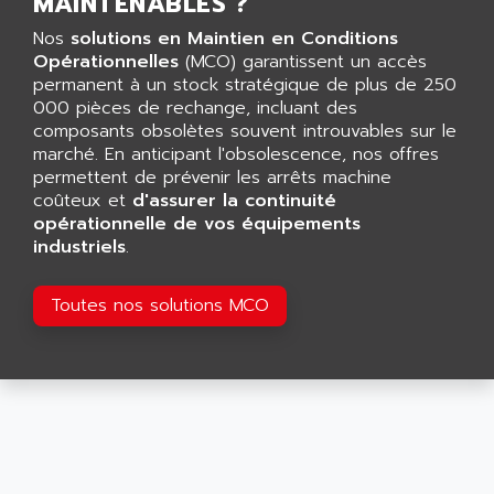
MAINTENABLES ?
CNC ALPHA
AFAG
SMART TOUCH
Nos
solutions en Maintien en Conditions
AFDI
Opérationnelles
(MCO) garantissent un accès
GP 70 SERIE
AFP PRODEL
permanent à un stock stratégique de plus de 250
PROVIT 5000
000 pièces de rechange, incluant des
AG ASSOCIATES
composants obsolètes souvent introuvables sur le
S4-S4C
AGASTAT
marché. En anticipant l'obsolescence, nos offres
SIAX
permettent de prévenir les arrêts machine
AGDE
FESTO ELECTRONIC
coûteux et
d'assurer la continuité
AGE POWERBLOCK
opérationnelle de vos équipements
PCS095
AGETEM
industriels
.
TOUCHVIEW
AGI
REDIPANEL
Toutes nos solutions MCO
AGIE
RJ2
AGILENT
MULTI-SERVO
AGILENT TECHNOLOGIES
PCS
AGILER
RECTIVAR
AGP
RECTIVAR 4 SERIE 641
AGS
CONTROLLOGIX