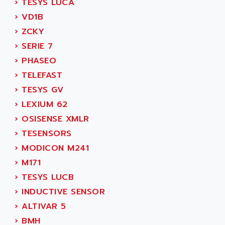
›
TESYS LUCA
SMC 600
AC
›
VD1B
SMC50 / SMC600
AC AUTOMATION
›
ZCKY
SMC 25 et SMC 35
AC SMARTMOTION
›
SERIE 7
SMC25 et SMC35
ACARD
›
PHASEO
SMC25
ACB
›
TELEFAST
SMC
ACBEL
›
TESYS GV
PB80
ACCES
›
LEXIUM 62
PB400
ACCESS
›
OSISENSE XMLR
WS SERIES
ACCROSSER
›
TESENSORS
PB200
ACCU
›
MODICON M241
TSX COMPACT
ACCUCELL
›
M171
984 SERIE
ACCU-SORT SYSTEMS
›
TESYS LUCB
SIMODRIVE
ACCUTRONICS
›
INDUCTIVE SENSOR
TSX21
ACDC
›
ALTIVAR 5
C350
ACEDIS
›
BMH
15N