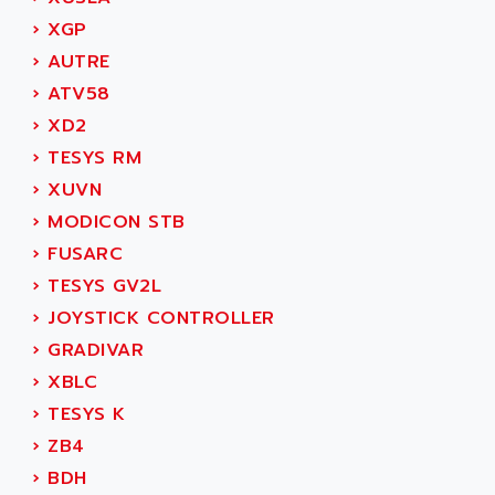
SIMODRIVE 611
ADVANCE HIVOLT
›
XGP
TSX MOMENTUM
ADVANCE TAPES
›
AUTRE
NUM 1060
ADVANCED ENERGY
›
ATV58
NUM 760
ADVANCED MICRO DEVICES
›
XD2
NUM 750/760
ADVANCED MOTION CONTROLS
›
TESYS RM
NUM750
ADVANCED POWER TECHNOLOGY
›
XUVN
NUM750 / NUM760
ADVANCED UV
›
MODICON STB
NUM 750
ADVANTEC
›
FUSARC
ULTRA SERIES
ADVANTECH
›
TESYS GV2L
IPC
ADVANTYS FTM
›
JOYSTICK CONTROLLER
INDUCTEL
ADWIN
›
GRADIVAR
C500
AE
›
XBLC
C200H
AE&T
›
TESYS K
CQM1
AEC
›
ZB4
R88
AECO
›
BDH
CQM1H