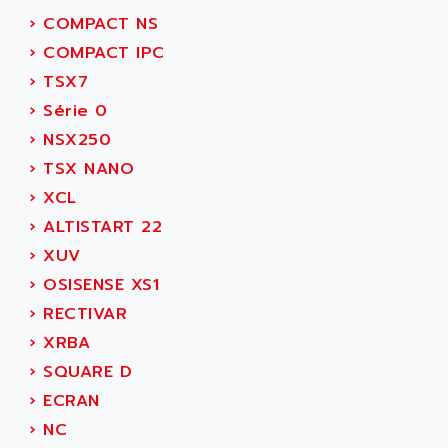
ADAMCZEWSKI
›
COMPACT NS
SERVO DRIVE
ADAMEL
›
COMPACT IPC
AC MAINSPINDLE
ADANI PSC
›
TSX7
KDA
ADAPTATER
›
Série 0
KDS
ADAPTATIVE
›
NSX250
TDA
ADAPTEC
›
TSX NANO
BUM
ADAPTORR
›
XCL
BUS
ADAS
›
ALTISTART 22
DIAX 04
ADC AUTOMATICA
›
XUV
DIAX 4
ADDA
›
OSISENSE XS1
cms3
ADDER
›
RECTIVAR
CMS
ADDI DATA
›
XRBA
PARVEX
ADEL SYSTEM
›
SQUARE D
AMS
ADEPT
›
ECRAN
R6TXB
ADEPT TECHNOLOGY
›
NC
MOVIDYN
ADES