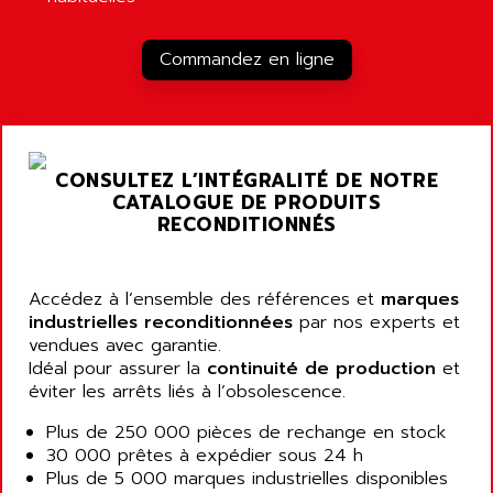
RJ3
AIRMAT
A03B
AIRPES
Commandez en ligne
ARGOLUX AS
AIRWELL
TSX 21
AISA
ALTISTART
AIXIA SYSTEMES
TEXT DISPLAY
CONSULTEZ L’INTÉGRALITÉ DE NOTRE
AJC BATTERY
SIMATIC S5 115U
CATALOGUE DE PRODUITS
AJHUA TECHNOLOGY
RECONDITIONNÉS
SINUMERIK 840
AJR DIFFUSION
SMTBD1
AK ELECTRONIQUE
SMT
Accédez à l’ensemble des références et
marques
AKA
industrielles reconditionnées
par nos experts et
SMTB
AKER
vendues avec garantie.
SMT-BSI
Idéal pour assurer la
continuité de production
et
AKIM AG
CPX37
éviter les arrêts liés à l’obsolescence.
AKKU
CE65
Plus de 250 000 pièces de rechange en stock
AKO
ROD 426
30 000 prêtes à expédier sous 24 h
ALACATEL
Plus de 5 000 marques industrielles disponibles
SINUMERIK 840C