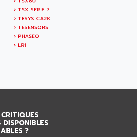
›
TSX80
›
TSX SERIE 7
›
TESYS CA2K
›
TESENSORS
›
PHASEO
›
LR1
 CRITIQUES
 DISPONIBLES
ABLES ?