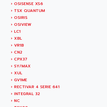
›
OSISENSE XS6
›
TSX QUANTUM
›
OSIRIS
›
OSIVIEW
›
LC1
›
XBL
›
VR1B
›
CN2
›
CPX37
›
SY/MAX
›
XUL
›
GV1ME
›
RECTIVAR 4 SERIE 641
›
INTEGRAL 32
›
NC