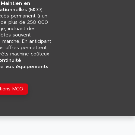
 Maintien en
ationnelles
(MCO)
accès permanent à un
e de plus de 250 000
e, incluant des
ètes souvent
e marché. En anticipant
os offres permettent
rrêts machine coûteux
ontinuité
de vos équipements
utions MCO