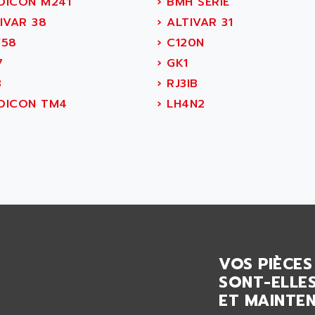
ICON M241
›
BMH SERIE
IVAR 38
›
ALTIVAR 31
58
›
C120N
7
›
GK1
3
›
RJ3IB
ICON TM4
›
LH4N2
VOS PIÈCES
SONT-ELLES
ET MAINTEN