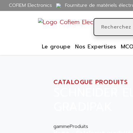
COFIEM Electronics
Fourniture de matériels électr
Le groupe
Nos Expertises
MCO
CATALOGUE PRODUITS
SCHNEIDER E
GRADIPAK
gammeProduits
Home
Catalogue produits