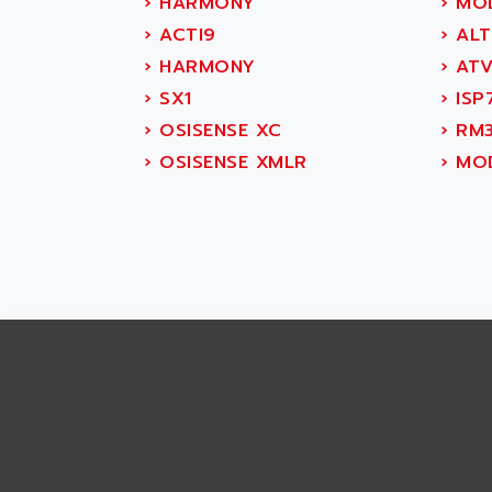
›
HARMONY
›
MOD
APRIL 7000
ABS COMPUTERS
›
ACTI9
›
ALT
SMC50
ABS SYSTEM
›
HARMONY
›
ATV
SMC600
ABSOCODER
›
SX1
›
ISP
SMC25 et SMC 35
ABUS
›
OSISENSE XC
›
RM
SMC 50 / SMC 600
ABUS ELECTRONIC
›
OSISENSE XMLR
›
MOD
SMC 600
AC
SMC50 / SMC600
AC AUTOMATION
SMC 25 et SMC 35
AC SMARTMOTION
SMC25 et SMC35
ACARD
SMC25
ACB
SMC
ACBEL
PB80
ACCES
PB400
ACCESS
WS SERIES
ACCROSSER
PB200
ACCU
TSX COMPACT