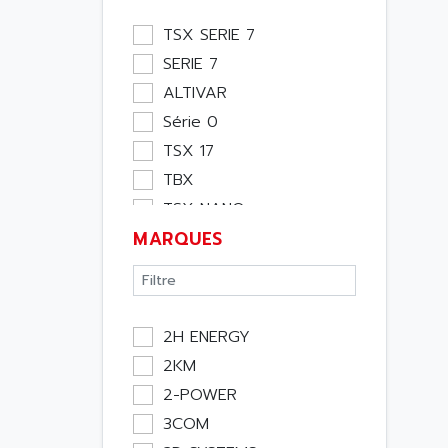
Module Métier
TSX SERIE 7
Moteur
SERIE 7
Pupitre Opérateur
ALTIVAR
Rack
Série 0
Etude
TSX 17
Software
TBX
Variateur
TSX NANO
Actif
MARQUES
TSX PREMIUM
Affichage
ASI
Consommable
APRIL 5000
Electromecanique /
XUD
Energie
2H ENERGY
TSX MICRO
Optoélectronique
2KM
MAGELIS
Passif
2-POWER
TCCX
Bureau
3COM
CCX17