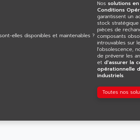
Nos
solutions en
Conditions Opér
garantissent un 
stock stratégiqu
pièces de rechang
composants obsol
introuvables sur l
l'obsolescence, n
de prévenir les a
et
d'assurer la c
opérationnelle 
industriels
.
Toutes nos sol