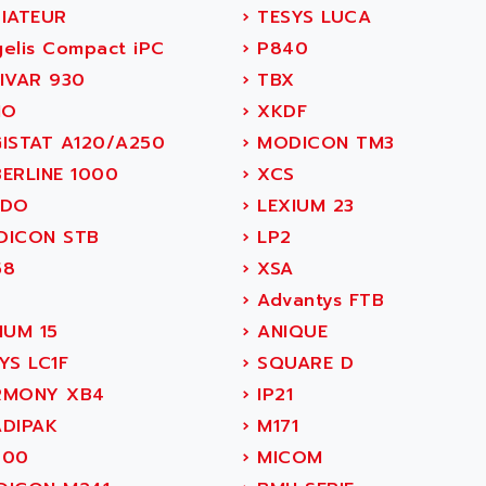
IATEUR
›
TESYS LUCA
elis Compact iPC
›
P840
IVAR 930
›
TBX
IO
›
XKDF
ISTAT A120/A250
›
MODICON TM3
ERLINE 1000
›
XCS
IDO
›
LEXIUM 23
ICON STB
›
LP2
58
›
XSA
›
Advantys FTB
IUM 15
›
ANIQUE
YS LC1F
›
SQUARE D
MONY XB4
›
IP21
DIPAK
›
M171
400
›
MICOM