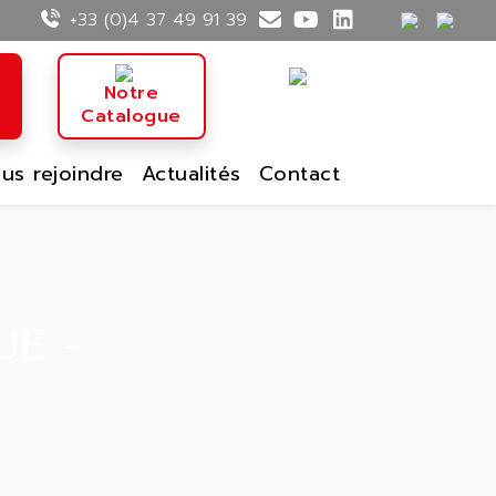
+33 (0)4 37 49 91 39
n
Notre
Catalogue
us rejoindre
Actualités
Contact
UE -