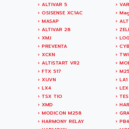
SIMATIC DP
AB OSAI
›
ALTIVAR 5
›
VAR
SIMATIC S7
ABAC
›
OSISENSE XC1AC
›
Mag
SITOP
ABASK
›
MASAP
›
ALT
SIMATIC
ABB
›
ALTIVAR 28
›
ZEL
SIMATIC S7-400
ABB AS ROBOTIC
›
XMJ
›
LOG
90-30
ABB REPAIR DEPT
›
PREVENTA
›
CYB
SERIES 90-30
ABB ROBOTICS
›
XCKN
›
TW
C350 / C370
ABC VISION
›
ALTISTART VR2
›
MOD
RAIL SWITCH
ABD
›
FTX 517
›
M2
SBC
ABG
›
XUVN
›
LA1
HMI
ABL
›
LX4
›
LEX
SIMATIC HMI
ABL SURSUM
›
TSX TIO
›
TES
SIMATIC OPERATOR
ABLE SYSTEMS
›
XMD
›
HAR
PANEL
ABLIC
›
MODICON M258
›
GRA
OPERATOR PANEL
ABOUTBATTERIE
›
HARMONY RELAY
›
PB
APRIL 2000
ABRACON