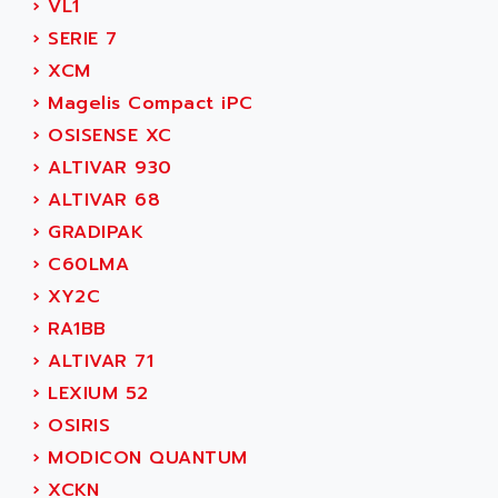
›
VL1
MOVITRAC
ADETEC
›
SERIE 7
LEXIUM
ADISCOM
›
XCM
SERVVODYN
ADITEC
›
Magelis Compact iPC
SERVODYN
ADL
›
OSISENSE XC
SE50
ADL EUROTECH
›
ALTIVAR 930
LTD12
ADLEE POWERTRONIC
›
ALTIVAR 68
MDLA
ADLINK
›
GRADIPAK
MDLS
ADLINK TECHNOLOGY
›
C60LMA
ACMD2
ADM ELECTRONIC
›
XY2C
ACM
ADMV
›
RA1BB
PLS514
ADN
›
ALTIVAR 71
PLS510
ADN PESAGE
›
LEXIUM 52
PLS508
ADTECH POWER INC
›
OSIRIS
SERVOSTAR
ADV
›
MODICON QUANTUM
AC FEED MOTOR
ADVANCE
›
XCKN