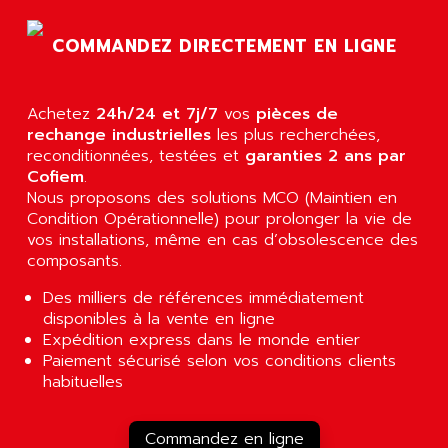
AGTATAC
plc5
AGTATEC AG
COMMANDEZ DIRECTEMENT EN LIGNE
SLC 500
AGUT
COMPACTLOGIX
AHEAD SYSTEMS
FLEX I/O
Achetez
24h/24 et 7j/7
vos
pièces de
AHLBERG ELECTRONICS
rechange industrielles
les plus recherchées,
MICROLOGIX 1200
AIP SYSTEMES
reconditionnées, testées et
garanties 2 ans par
PANELVIEW 1000
Cofiem
AIR
.
NT620C
Nous proposons des solutions MCO (Maintien en
AIR ET PULVERISATION
Condition Opérationnelle) pour prolonger la vie de
SIMATIC S5-101
AIR LIQUIDE
vos installations, même en cas d’obsolescence des
SIMATIC TOUCH PANEL
composants.
AIR SYSTEMS
S900 II
AIR WORTHINGTON CREYSSENSAC
Des milliers de références immédiatement
S900
disponibles à la vente en ligne
AIRBUS
PHASEO
Expédition express dans le monde entier
AIRCOM
Paiement sécurisé selon vos conditions clients
SIMATIC-S5
AIRELEC
habituelles
SIMATIC FIELD PG
AIRMASTER R1
LOGO!
AIRMASTER R1HMI
Commandez en ligne