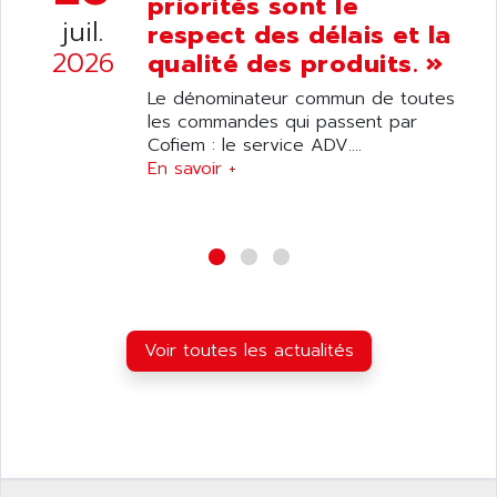
priorités sont le
ANDRON
TI-305
juil.
respect des délais et la
ANELEC
DIAS
2026
qualité des produits. »
ANILAM
SMTBSI
Le dénominateur commun de toutes
ANIME
MP
les commandes qui passent par
ANIOS
Cofiem : le service ADV....
SIMATIC PC
ANKAM
En savoir +
DPH
ANKER
STATOVAR
ANRITSU
UCD
ANS
SINUMERIK 820
ANSALDO
SIMOREG K
ANSELL
ALIMENTATION
Voir toutes les actualités
ANSMANN
IRT
ANSYCO
DIGIPLAN
ANTEC
TPD32
ANTEK INSTRUMENTS
ZELIO
ANUVA TECHNOLOGIES