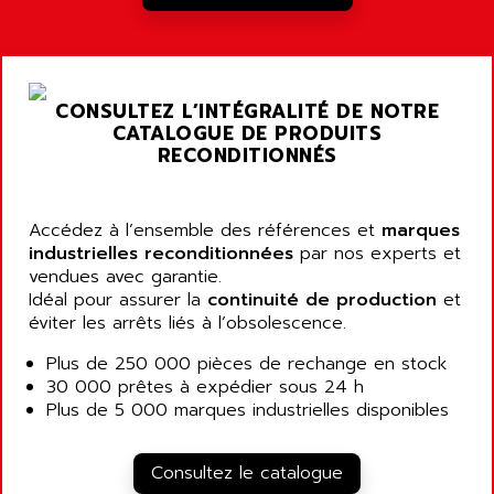
RJ3
AIRMAT
A03B
AIRPES
ARGOLUX AS
AIRWELL
TSX 21
CONSULTEZ L’INTÉGRALITÉ DE NOTRE
AISA
CATALOGUE DE PRODUITS
ALTISTART
AIXIA SYSTEMES
RECONDITIONNÉS
TEXT DISPLAY
AJC BATTERY
SIMATIC S5 115U
AJHUA TECHNOLOGY
Accédez à l’ensemble des références et
marques
SINUMERIK 840
AJR DIFFUSION
industrielles reconditionnées
par nos experts et
SMTBD1
vendues avec garantie.
AK ELECTRONIQUE
SMT
Idéal pour assurer la
continuité de production
et
AKA
éviter les arrêts liés à l’obsolescence.
SMTB
AKER
SMT-BSI
Plus de 250 000 pièces de rechange en stock
AKIM AG
30 000 prêtes à expédier sous 24 h
CPX37
AKKU
Plus de 5 000 marques industrielles disponibles
CE65
AKO
ROD 426
ALACATEL
Consultez le catalogue
SINUMERIK 840C