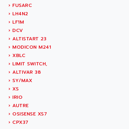
ADAMCZEWSKI
›
FUSARC
SERVO DRIVE
ADAMEL
›
LH4N2
AC MAINSPINDLE
ADANI PSC
›
LF1M
KDA
ADAPTATER
›
DCV
KDS
ADAPTATIVE
›
ALTISTART 23
TDA
ADAPTEC
›
MODICON M241
BUM
ADAPTORR
›
XBLC
BUS
ADAS
›
LIMIT SWITCH,
DIAX 04
ADC AUTOMATICA
›
ALTIVAR 38
DIAX 4
ADDA
›
SY/MAX
cms3
ADDER
›
XS
CMS
ADDI DATA
›
IRIO
PARVEX
ADEL SYSTEM
›
AUTRE
AMS
ADEPT
›
OSISENSE XS7
R6TXB
ADEPT TECHNOLOGY
›
CPX37
MOVIDYN
ADES