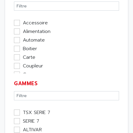
Accessoire
Alimentation
Automate
Boitier
Carte
Coupleur
Cpu
GAMMES
Ecran
Entrée / Sortie
Memoire
Module Métier
TSX SERIE 7
Moteur
SERIE 7
Pupitre Opérateur
ALTIVAR