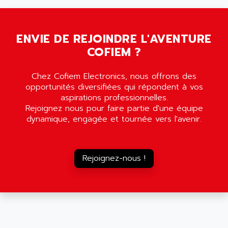
5000
ALX
SMC35
AMADA
SCALANCE
AMAN
ENVIE DE REJOINDRE L'AVENTURE
SMC40
COFIEM ?
AMAREX
SCM50
AMAT
BKD
Chez Cofiem Electronics, nous offrons des
AMBERSIL
opportunités diversifiées qui répondent à vos
A16B
AMBRESIL
aspirations professionnelles.
MIDIMASTER VECTOR
Rejoignez nous pour faire partie d'une équipe
AMC
MIDIMASTER
dynamique, engagée et tournée vers l'avenir.
AMD
SMC200
AMDV
ADVANTYS TELEFAST
AMERICAN DYNAMICS
Rejoignez-nous !
TELEFAST ABE7
AMERICAN MEGATRENDS
750
AMERICAN MICROSEMICONDUCTOR
AT
AMERICAN MICROSEMICONDUCTOR INC
AB2
AMERICAN SIGMA
TC2000
AMERICAN STD INC