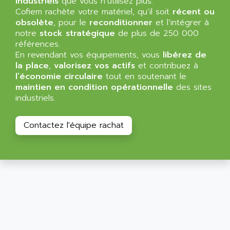
industriels
que vous n’utilisez plus.
SIMATIC MP
ALLEGRO MICROSYSTEMS
Cofiem rachète votre matériel, qu’il soit
récent ou
MINI MAESTRO
obsolète
, pour le
reconditionner
et l’intégrer à
ALLEN
notre
stock stratégique
de plus de 250 000
NT3
ALLEN BRADLEY
références.
CYBER 4000
En revendant vos équipements, vous
libérez de
ALLEN CODIERGERATE GMBH
RPX30
la place
,
valorisez vos actifs
et contribuez à
ALLEN CODING SYSTEMS
l’économie circulaire
tout en soutenant le
SINUMERIK 820/
ALLEN SYSTEMS
maintien en condition opérationnelle
des sites
LOGO
industriels.
ALLIANCE INSTRUMENTS
SIMATIC MULTIPANEL
ALLIANCE MEMORY
CL200
Contactez l'équipe rachat
ALLIED TELESIS
DIGIVEX
ALLIED TELESYN
PWE
ALLIED VISION
CL300
ALLIGATOR
SIMOVERT MASTERDRIVES
ALLISON
C100
ALLISON TRANSMISSION
OP35
ALM
SIMATIC TP