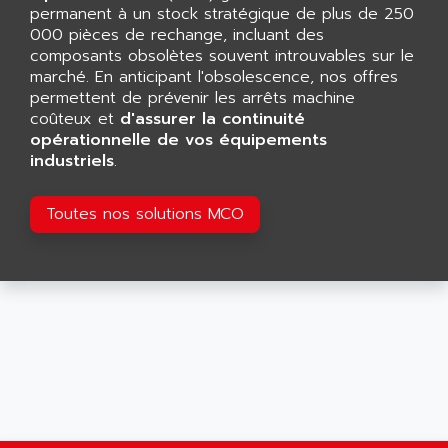
CNC ALPHA
permanent à un stock stratégique de plus de 250
AFAG
SMART TOUCH
000 pièces de rechange, incluant des
AFDI
composants obsolètes souvent introuvables sur le
GP 70 SERIE
AFP PRODEL
marché. En anticipant l'obsolescence, nos offres
PROVIT 5000
permettent de prévenir les arrêts machine
AG ASSOCIATES
coûteux et
d'assurer la continuité
S4-S4C
AGASTAT
opérationnelle de vos équipements
SIAX
industriels
AGDE
.
FESTO ELECTRONIC
AGE POWERBLOCK
PCS095
Toutes nos solutions MCO
AGETEM
TOUCHVIEW
AGI
REDIPANEL
AGIE
RJ2
AGILENT
MULTI-SERVO
AGILENT TECHNOLOGIES
PCS
AGILER
RECTIVAR
AGP
RECTIVAR 4 SERIE 641
AGS
CONTROLLOGIX