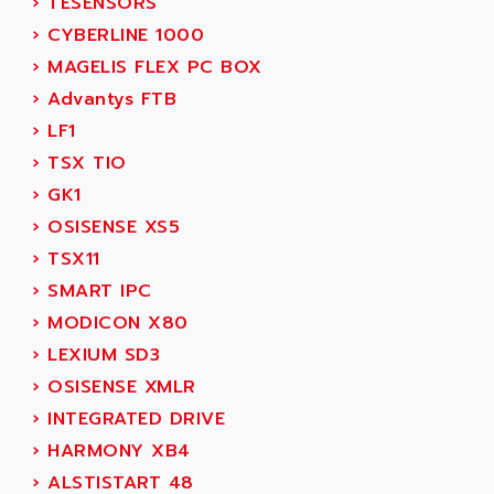
›
TESENSORS
SIMOREG
ACT KERN
›
CYBERLINE 1000
SINUMERIK 800
ACTIA
›
MAGELIS FLEX PC BOX
SINUMERIK 810
ACTIOMTECH
›
Advantys FTB
PREMIUM
ACTION PAK
›
LF1
PREVENTA
ACTIVA MULLER
›
TSX TIO
TWIDO
ACTIVE HUB
›
GK1
NANO
ACTIVIB
›
OSISENSE XS5
PCMCIA CARD
ACTRONIC
›
TSX11
TFTX
ACU-RITE
›
SMART IPC
SIMATIC S7-300
ACU-TIME
›
MODICON X80
TDM
ACX ADAP TORR
›
LEXIUM SD3
DIAX 2
ADA
›
OSISENSE XMLR
TVM
ADAC
›
INTEGRATED DRIVE
KDV
ADAFRUIT
›
HARMONY XB4
KVR
ADAM
›
ALSTISTART 48
TVD