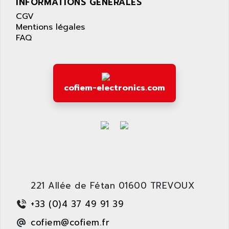
INFORMATIONS GÉNÉRALES
APPLE
LEXIUM 15
CGV
APPLICOM
SAFETY RELAY
Mentions légales
APPLIED MATERIALS
FAQ
COMBIVERT F4
APPLIED ROBOTICS
SÉRIE 1000
APRIL
AZM
APRIMATIC
MDLL
cofiem-electronics.com
APS
PANELVIEW PLUS
APT
PANEL VIEW 550
APTOR
SLC500
APV
S4-S4C-S4C+
APW
RPX10
AQUA SMART
E-ME-T
AQUAFINE
221 Allée de Fétan 01600 TREVOUX
MICROLOGIX
AQUALYSE
+33 (0)4 37 49 91 39
PNOZ
AQUAMED
ROTOVAR
cofiem@cofiem.fr
AQUAMETRO