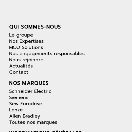
SIMATIC S5-95F
ANYBUS
NUM 1040
AOIP
wyse
AOR
QUI SOMMES-NOUS
DGN
APACER
Le groupe
BULLETIN 160
APATOR
Nos Expertises
SIMATIC S5 101U
MCO Solutions
APC
FX SERIE
Nos engagements responsables
APE
Nous rejoindre
VEA
APELCO-CAREL
Actualités
CONTROL LOGIX
Contact
APELEC
VERSAMAX
APEM
NOS MARQUES
MAGIC
APEX
Schneider Electric
POSMO
Siemens
APLEX TECHNOLOGY
Sew Eurodrive
SIMATIC TI505
APOTEKA
Lenze
PMC 1000
Allen Bradley
APPA
ACS400
Toutes nos marques
APPARATEBAU HUNDSBACH
584S