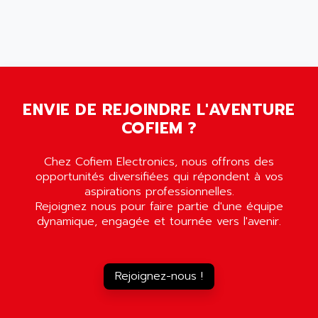
PB 300 / PB 600
ALUTRON
5000
ALX
SMC35
AMADA
SCALANCE
AMAN
SMC40
AMAREX
ENVIE DE REJOINDRE L'AVENTURE
SCM50
AMAT
COFIEM ?
BKD
AMBERSIL
A16B
AMBRESIL
Chez Cofiem Electronics, nous offrons des
MIDIMASTER VECTOR
opportunités diversifiées qui répondent à vos
AMC
MIDIMASTER
aspirations professionnelles.
AMD
Rejoignez nous pour faire partie d'une équipe
SMC200
AMDV
dynamique, engagée et tournée vers l'avenir.
ADVANTYS TELEFAST
AMERICAN DYNAMICS
TELEFAST ABE7
AMERICAN MEGATRENDS
750
Rejoignez-nous !
AMERICAN MICROSEMICONDUCTOR
AT
AMERICAN MICROSEMICONDUCTOR INC
AB2