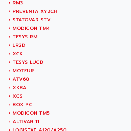
KVR
›
RM3
ADAM
TVD
›
PREVENTA XY2CH
ADAMCZEWSKI
SERVO DRIVE
›
STATOVAR STV
ADAMEL
AC MAINSPINDLE
›
MODICON TM4
ADANI PSC
KDA
›
TESYS RM
ADAPTATER
KDS
›
LR2D
ADAPTATIVE
TDA
›
XCK
ADAPTEC
BUM
›
TESYS LUCB
ADAPTORR
BUS
›
MOTEUR
ADAS
DIAX 04
›
ATV68
ADC AUTOMATICA
DIAX 4
›
XKBA
ADDA
cms3
›
XCS
ADDER
CMS
›
BOX PC
ADDI DATA
PARVEX
›
MODICON TM5
ADEL SYSTEM
AMS
›
ALTIVAR 11
ADEPT
R6TXB
›
LOGISTAT A120/A250