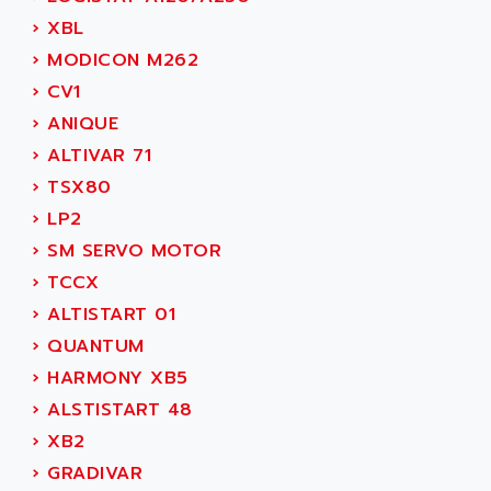
ADEPT TECHNOLOGY
MOVIDYN
›
XBL
ADES
MOVITRAC
›
MODICON M262
ADETEC
LEXIUM
›
CV1
ADISCOM
SERVVODYN
›
ANIQUE
ADITEC
SERVODYN
›
ALTIVAR 71
ADL
SE50
›
TSX80
ADL EUROTECH
LTD12
›
LP2
ADLEE POWERTRONIC
MDLA
›
SM SERVO MOTOR
ADLINK
MDLS
›
TCCX
ADLINK TECHNOLOGY
ACMD2
›
ALTISTART 01
ADM ELECTRONIC
ACM
›
QUANTUM
ADMV
PLS514
›
HARMONY XB5
ADN
PLS510
›
ALSTISTART 48
ADN PESAGE
PLS508
›
XB2
ADTECH POWER INC
SERVOSTAR
›
GRADIVAR
ADV