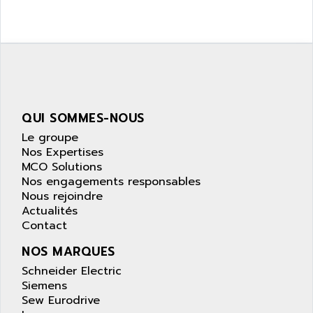
ZELIO
ANUVA TECHNOLOGIES
SIMATIC S5-95F
ANYBUS
NUM 1040
AOIP
wyse
AOR
DGN
APACER
BULLETIN 160
QUI SOMMES-NOUS
APATOR
SIMATIC S5 101U
Le groupe
APC
FX SERIE
Nos Expertises
APE
MCO Solutions
VEA
APELCO-CAREL
Nos engagements responsables
CONTROL LOGIX
Nous rejoindre
APELEC
Actualités
VERSAMAX
APEM
Contact
MAGIC
APEX
NOS MARQUES
POSMO
APLEX TECHNOLOGY
Schneider Electric
SIMATIC TI505
APOTEKA
Siemens
PMC 1000
Sew Eurodrive
APPA