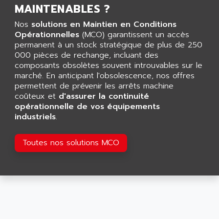
LCA
MAINTENABLES ?
AEV
CNC ALPHA
Nos
solutions en Maintien en Conditions
AFAG
SMART TOUCH
Opérationnelles
(MCO) garantissent un accès
AFDI
permanent à un stock stratégique de plus de 250
GP 70 SERIE
AFP PRODEL
000 pièces de rechange, incluant des
PROVIT 5000
composants obsolètes souvent introuvables sur le
AG ASSOCIATES
marché. En anticipant l'obsolescence, nos offres
S4-S4C
AGASTAT
permettent de prévenir les arrêts machine
SIAX
coûteux et
AGDE
d'assurer la continuité
FESTO ELECTRONIC
opérationnelle de vos équipements
AGE POWERBLOCK
industriels
.
PCS095
AGETEM
TOUCHVIEW
AGI
Toutes nos solutions MCO
REDIPANEL
AGIE
RJ2
AGILENT
MULTI-SERVO
AGILENT TECHNOLOGIES
PCS
AGILER
RECTIVAR
AGP
RECTIVAR 4 SERIE 641