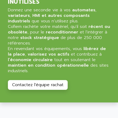
ALIZEA
INUTILISÉS
GRADIPAK
ALL TERMINALS
Donnez une seconde vie à vos
automates
,
SIMATIC MP
ALLEGRO MICROSYSTEMS
variateurs
,
HMI et autres composants
MINI MAESTRO
industriels
que vous n’utilisez plus.
ALLEN
Cofiem rachète votre matériel, qu’il soit
récent ou
NT3
ALLEN BRADLEY
obsolète
, pour le
reconditionner
et l’intégrer à
CYBER 4000
notre
stock stratégique
de plus de 250 000
ALLEN CODIERGERATE GMBH
RPX30
références.
ALLEN CODING SYSTEMS
En revendant vos équipements, vous
libérez de
SINUMERIK 820/
ALLEN SYSTEMS
la place
,
valorisez vos actifs
et contribuez à
LOGO
l’économie circulaire
tout en soutenant le
ALLIANCE INSTRUMENTS
maintien en condition opérationnelle
des sites
SIMATIC MULTIPANEL
ALLIANCE MEMORY
industriels.
CL200
ALLIED TELESIS
DIGIVEX
ALLIED TELESYN
Contactez l'équipe rachat
PWE
ALLIED VISION
CL300
ALLIGATOR
SIMOVERT MASTERDRIVES
ALLISON
C100
ALLISON TRANSMISSION