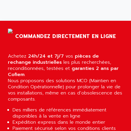
AGS
CONTROLLOGIX
AGTATAC
plc5
AGTATEC AG
SLC 500
AGUT
COMPACTLOGIX
COMMANDEZ DIRECTEMENT EN LIGNE
AHEAD SYSTEMS
FLEX I/O
AHLBERG ELECTRONICS
MICROLOGIX 1200
AIP SYSTEMES
Achetez
24h/24 et 7j/7
vos
pièces de
PANELVIEW 1000
rechange industrielles
AIR
les plus recherchées,
NT620C
reconditionnées, testées et
garanties 2 ans par
AIR ET PULVERISATION
Cofiem
.
SIMATIC S5-101
AIR LIQUIDE
Nous proposons des solutions MCO (Maintien en
SIMATIC TOUCH PANEL
Condition Opérationnelle) pour prolonger la vie de
AIR SYSTEMS
S900 II
vos installations, même en cas d’obsolescence des
AIR WORTHINGTON CREYSSENSAC
composants.
S900
AIRBUS
PHASEO
Des milliers de références immédiatement
AIRCOM
disponibles à la vente en ligne
SIMATIC-S5
AIRELEC
Expédition express dans le monde entier
SIMATIC FIELD PG
Paiement sécurisé selon vos conditions clients
AIRMASTER R1