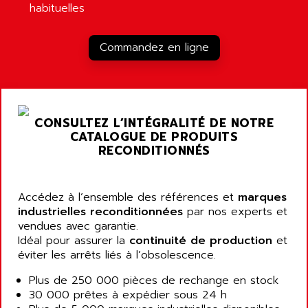
habituelles
LOGO!
AIRMASTER R1HMI
RJ3
AIRMAT
Commandez en ligne
A03B
AIRPES
ARGOLUX AS
AIRWELL
TSX 21
AISA
ALTISTART
AIXIA SYSTEMES
CONSULTEZ L’INTÉGRALITÉ DE NOTRE
TEXT DISPLAY
CATALOGUE DE PRODUITS
AJC BATTERY
SIMATIC S5 115U
RECONDITIONNÉS
AJHUA TECHNOLOGY
SINUMERIK 840
AJR DIFFUSION
SMTBD1
Accédez à l’ensemble des références et
AK ELECTRONIQUE
marques
SMT
industrielles reconditionnées
par nos experts et
AKA
vendues avec garantie.
SMTB
AKER
Idéal pour assurer la
continuité de production
et
SMT-BSI
éviter les arrêts liés à l’obsolescence.
AKIM AG
CPX37
AKKU
Plus de 250 000 pièces de rechange en stock
CE65
30 000 prêtes à expédier sous 24 h
AKO