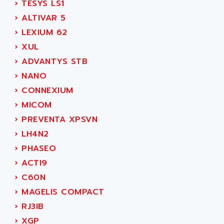
C350
›
TESYS LS1
ACEDIS
15N
›
ALTIVAR 5
ACER
PB15
›
LEXIUM 62
ACERIME
C200
›
XUL
ACI ALPHANUMERIQUE
SMC500
›
ADVANTYS STB
ACIM JOUANIN
SMC200 / 500
›
NANO
ACINDUCTO
PLC-5
›
CONNEXIUM
ACKSYS
NC
›
MICOM
ACMA
SYSMAC
›
PREVENTA XPSVN
ACOBAL
SERVO MOTOR
›
LH4N2
ACOMEL
PERMANENT MAGNET MOTOR
›
PHASEO
ACOOL
BPH
›
ACTI9
ACOPIAN
MASAP
›
C60N
ACOPOS
BSM SERIE
›
MAGELIS COMPACT
ACQUIDUC
SIMODRIVE 210
›
RJ3IB
ACROMAG
SIMODRIVE 610
›
XGP