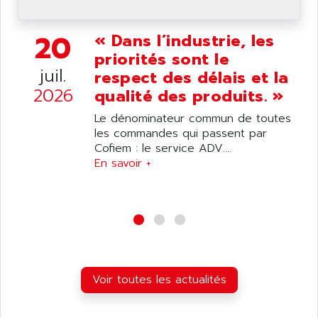
ANDERSON-NEGELE
VSF
ANDRON
20
« Dans l’industrie, les
TI-305
ANELEC
priorités sont le
DIAS
ANILAM
juil.
respect des délais et la
SMTBSI
ANIME
2026
qualité des produits. »
MP
ANIOS
Le dénominateur commun de toutes
SIMATIC PC
ANKAM
les commandes qui passent par
DPH
Cofiem : le service ADV....
ANKER
STATOVAR
En savoir +
ANRITSU
UCD
ANS
SINUMERIK 820
ANSALDO
SIMOREG K
ANSELL
ALIMENTATION
ANSMANN
IRT
ANSYCO
Voir toutes les actualités
DIGIPLAN
ANTEC
TPD32
ANTEK INSTRUMENTS