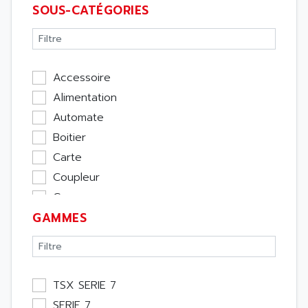
SOUS-CATÉGORIES
Accessoire
Alimentation
Automate
Boitier
Carte
Coupleur
Cpu
GAMMES
Ecran
Entrée / Sortie
Memoire
Module Métier
TSX SERIE 7
Moteur
SERIE 7