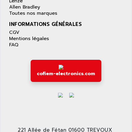
ACS400
Lenze
APPARATEBAU HUNDSBACH
Allen Bradley
584S
APPLE
Toutes nos marques
LEXIUM 15
APPLICOM
INFORMATIONS GÉNÉRALES
SAFETY RELAY
APPLIED MATERIALS
CGV
COMBIVERT F4
APPLIED ROBOTICS
Mentions légales
SÉRIE 1000
FAQ
APRIL
AZM
APRIMATIC
MDLL
APS
PANELVIEW PLUS
APT
cofiem-electronics.com
PANEL VIEW 550
APTOR
SLC500
APV
S4-S4C-S4C+
APW
RPX10
AQUA SMART
E-ME-T
AQUAFINE
MICROLOGIX
AQUALYSE
PNOZ
221 Allée de Fétan 01600 TREVOUX
AQUAMED