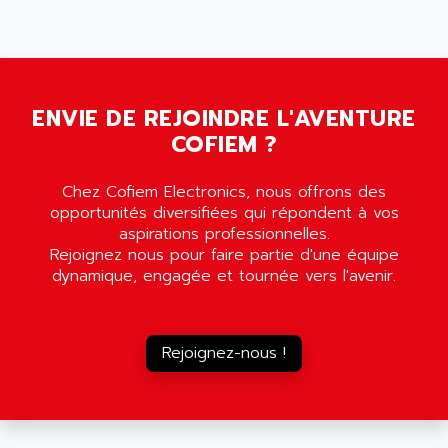
5000
ALX
SMC35
AMADA
SCALANCE
AMAN
SMC40
AMAREX
ENVIE DE REJOINDRE L'AVENTURE
SCM50
AMAT
COFIEM ?
BKD
AMBERSIL
A16B
AMBRESIL
Chez Cofiem Electronics, nous offrons des
MIDIMASTER VECTOR
opportunités diversifiées qui répondent à vos
AMC
MIDIMASTER
aspirations professionnelles.
AMD
Rejoignez nous pour faire partie d'une équipe
SMC200
AMDV
dynamique, engagée et tournée vers l'avenir.
ADVANTYS TELEFAST
AMERICAN DYNAMICS
TELEFAST ABE7
AMERICAN MEGATRENDS
750
Rejoignez-nous !
AMERICAN MICROSEMICONDUCTOR
AT
AMERICAN MICROSEMICONDUCTOR INC
AB2
AMERICAN SIGMA
TC2000
AMERICAN STD INC