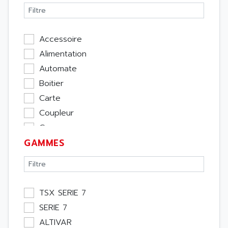
Accessoire
Alimentation
Automate
Boitier
Carte
Coupleur
Cpu
GAMMES
Ecran
Entrée / Sortie
Memoire
Module Métier
TSX SERIE 7
Moteur
SERIE 7
Pupitre Opérateur
ALTIVAR