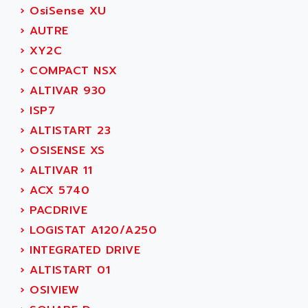
SIMOREG
›
OsiSense XU
ACT KERN
SINUMERIK 800
›
AUTRE
ACTIA
SINUMERIK 810
›
XY2C
ACTIOMTECH
PREMIUM
›
COMPACT NSX
ACTION PAK
PREVENTA
›
ALTIVAR 930
ACTIVA MULLER
TWIDO
›
ISP7
ACTIVE HUB
NANO
›
ALTISTART 23
ACTIVIB
PCMCIA CARD
›
OSISENSE XS
ACTRONIC
TFTX
›
ALTIVAR 11
ACU-RITE
SIMATIC S7-300
›
ACX 5740
ACU-TIME
TDM
›
PACDRIVE
ACX ADAP TORR
DIAX 2
›
LOGISTAT A120/A250
ADA
TVM
›
INTEGRATED DRIVE
ADAC
KDV
›
ALTISTART 01
ADAFRUIT
KVR
›
OSIVIEW
ADAM
TVD