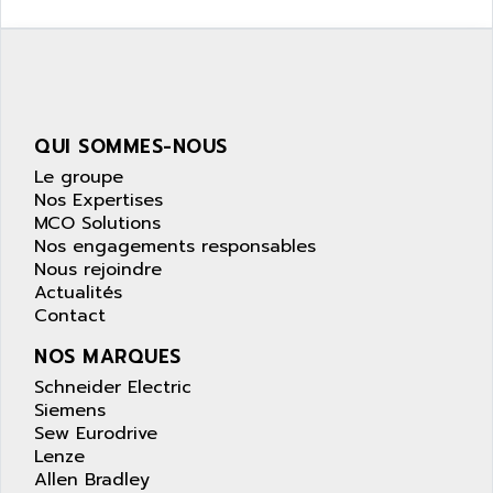
SIMATIC S5-95F
ANYBUS
NUM 1040
AOIP
wyse
AOR
DGN
APACER
BULLETIN 160
QUI SOMMES-NOUS
APATOR
SIMATIC S5 101U
Le groupe
APC
FX SERIE
Nos Expertises
APE
MCO Solutions
VEA
APELCO-CAREL
Nos engagements responsables
CONTROL LOGIX
Nous rejoindre
APELEC
Actualités
VERSAMAX
APEM
Contact
MAGIC
APEX
NOS MARQUES
POSMO
APLEX TECHNOLOGY
Schneider Electric
SIMATIC TI505
APOTEKA
Siemens
PMC 1000
Sew Eurodrive
APPA
ACS400
Lenze
APPARATEBAU HUNDSBACH
Allen Bradley
584S