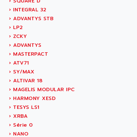
›
SQUARE D
ADAMCZEWSKI
SERVO DRIVE
›
INTEGRAL 32
ADAMEL
AC MAINSPINDLE
›
ADVANTYS STB
ADANI PSC
KDA
›
LP2
ADAPTATER
KDS
›
ZCKY
ADAPTATIVE
TDA
›
ADVANTYS
ADAPTEC
BUM
›
MASTERPACT
ADAPTORR
BUS
›
ATV71
ADAS
DIAX 04
›
SY/MAX
ADC AUTOMATICA
DIAX 4
›
ALTIVAR 18
ADDA
cms3
›
MAGELIS MODULAR IPC
ADDER
CMS
›
HARMONY XESD
ADDI DATA
PARVEX
›
TESYS LS1
ADEL SYSTEM
AMS
›
XRBA
ADEPT
R6TXB
›
Série 0
ADEPT TECHNOLOGY
MOVIDYN
›
NANO
ADES