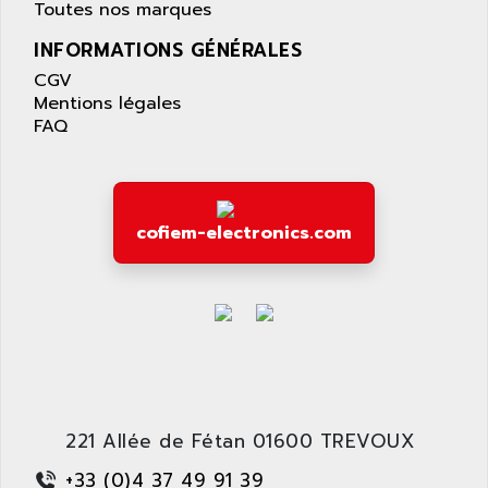
APPLE
Toutes nos marques
LEXIUM 15
APPLICOM
INFORMATIONS GÉNÉRALES
SAFETY RELAY
APPLIED MATERIALS
CGV
COMBIVERT F4
APPLIED ROBOTICS
Mentions légales
SÉRIE 1000
FAQ
APRIL
AZM
APRIMATIC
MDLL
APS
PANELVIEW PLUS
APT
cofiem-electronics.com
PANEL VIEW 550
APTOR
SLC500
APV
S4-S4C-S4C+
APW
RPX10
AQUA SMART
E-ME-T
AQUAFINE
MICROLOGIX
AQUALYSE
PNOZ
221 Allée de Fétan 01600 TREVOUX
AQUAMED
ROTOVAR
+33 (0)4 37 49 91 39
AQUAMETRO