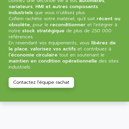
Donnez une seconde vie à vos
automates
,
SIMATIC MP
ALLEGRO MICROSYSTEMS
variateurs
,
HMI et autres composants
MINI MAESTRO
industriels
que vous n’utilisez plus.
ALLEN
Cofiem rachète votre matériel, qu’il soit
récent ou
NT3
ALLEN BRADLEY
obsolète
, pour le
reconditionner
et l’intégrer à
CYBER 4000
notre
stock stratégique
de plus de 250 000
ALLEN CODIERGERATE GMBH
RPX30
références.
ALLEN CODING SYSTEMS
En revendant vos équipements, vous
libérez de
SINUMERIK 820/
ALLEN SYSTEMS
la place
,
valorisez vos actifs
et contribuez à
LOGO
l’économie circulaire
tout en soutenant le
ALLIANCE INSTRUMENTS
maintien en condition opérationnelle
des sites
SIMATIC MULTIPANEL
ALLIANCE MEMORY
industriels.
CL200
ALLIED TELESIS
DIGIVEX
ALLIED TELESYN
Contactez l'équipe rachat
PWE
ALLIED VISION
CL300
ALLIGATOR
SIMOVERT MASTERDRIVES
ALLISON
C100
ALLISON TRANSMISSION
OP35
ALM
SIMATIC TP