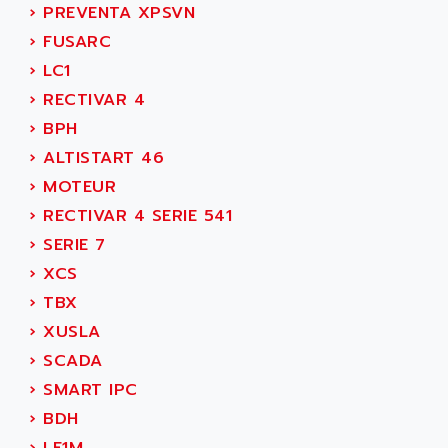
SMC 600
›
PREVENTA XPSVN
AC
SMC50 / SMC600
›
FUSARC
AC AUTOMATION
SMC 25 et SMC 35
›
LC1
AC SMARTMOTION
SMC25 et SMC35
›
RECTIVAR 4
ACARD
SMC25
›
BPH
ACB
SMC
›
ALTISTART 46
ACBEL
PB80
›
MOTEUR
ACCES
PB400
›
RECTIVAR 4 SERIE 541
ACCESS
WS SERIES
›
SERIE 7
ACCROSSER
PB200
›
XCS
ACCU
TSX COMPACT
›
TBX
ACCUCELL
984 SERIE
›
XUSLA
ACCU-SORT SYSTEMS
SIMODRIVE
›
SCADA
ACCUTRONICS
TSX21
›
SMART IPC
ACDC
C350
›
BDH
ACEDIS
15N