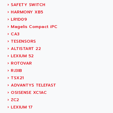
MOVITRAC
›
SAFETY SWITCH
ADETEC
LEXIUM
›
HARMONY XB5
ADISCOM
SERVVODYN
›
LR1D09
ADITEC
SERVODYN
›
Magelis Compact iPC
ADL
SE50
›
CA3
ADL EUROTECH
LTD12
›
TESENSORS
ADLEE POWERTRONIC
MDLA
›
ALTISTART 22
ADLINK
MDLS
›
LEXIUM 52
ADLINK TECHNOLOGY
ACMD2
›
ROTOVAR
ADM ELECTRONIC
ACM
›
RJ3IB
ADMV
PLS514
›
TSX21
ADN
PLS510
›
ADVANTYS TELEFAST
ADN PESAGE
PLS508
›
OSISENSE XC1AC
ADTECH POWER INC
SERVOSTAR
›
ZC2
ADV
AC FEED MOTOR
›
LEXIUM 17
ADVANCE