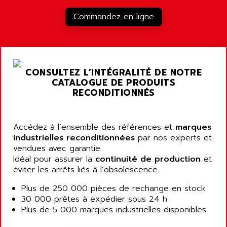
RJ3
AIRMAT
Commandez en ligne
A03B
AIRPES
ARGOLUX AS
AIRWELL
TSX 21
AISA
ALTISTART
AIXIA SYSTEMES
CONSULTEZ L’INTÉGRALITÉ DE NOTRE
TEXT DISPLAY
CATALOGUE DE PRODUITS
AJC BATTERY
SIMATIC S5 115U
RECONDITIONNÉS
AJHUA TECHNOLOGY
SINUMERIK 840
AJR DIFFUSION
SMTBD1
Accédez à l’ensemble des références et
AK ELECTRONIQUE
marques
SMT
industrielles reconditionnées
par nos experts et
AKA
vendues avec garantie.
SMTB
AKER
Idéal pour assurer la
continuité de production
et
SMT-BSI
éviter les arrêts liés à l’obsolescence.
AKIM AG
CPX37
AKKU
Plus de 250 000 pièces de rechange en stock
CE65
30 000 prêtes à expédier sous 24 h
AKO
ROD 426
Plus de 5 000 marques industrielles disponibles
ALACATEL
SINUMERIK 840C