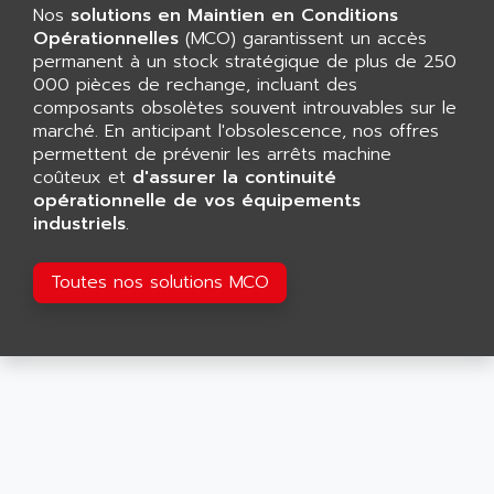
CNC ALPHA
Nos
solutions en Maintien en Conditions
AFAG
SMART TOUCH
Opérationnelles
(MCO) garantissent un accès
AFDI
permanent à un stock stratégique de plus de 250
GP 70 SERIE
AFP PRODEL
000 pièces de rechange, incluant des
PROVIT 5000
composants obsolètes souvent introuvables sur le
AG ASSOCIATES
marché. En anticipant l'obsolescence, nos offres
S4-S4C
AGASTAT
permettent de prévenir les arrêts machine
SIAX
coûteux et
AGDE
d'assurer la continuité
FESTO ELECTRONIC
opérationnelle de vos équipements
AGE POWERBLOCK
industriels
.
PCS095
AGETEM
TOUCHVIEW
AGI
Toutes nos solutions MCO
REDIPANEL
AGIE
RJ2
AGILENT
MULTI-SERVO
AGILENT TECHNOLOGIES
PCS
AGILER
RECTIVAR
AGP
RECTIVAR 4 SERIE 641
AGS
CONTROLLOGIX