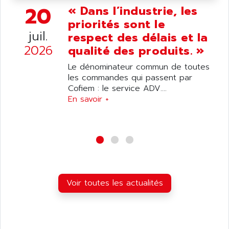
ANDRON
20
« Dans l’industrie, les
TI-305
ANELEC
priorités sont le
DIAS
ANILAM
juil.
respect des délais et la
SMTBSI
ANIME
2026
qualité des produits. »
MP
ANIOS
Le dénominateur commun de toutes
SIMATIC PC
ANKAM
les commandes qui passent par
DPH
Cofiem : le service ADV....
ANKER
STATOVAR
En savoir +
ANRITSU
UCD
ANS
SINUMERIK 820
ANSALDO
SIMOREG K
ANSELL
ALIMENTATION
ANSMANN
IRT
ANSYCO
Voir toutes les actualités
DIGIPLAN
ANTEC
TPD32
ANTEK INSTRUMENTS
ZELIO
ANUVA TECHNOLOGIES