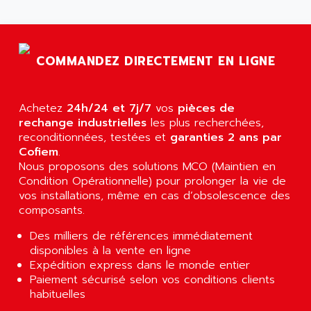
AGTATAC
plc5
AGTATEC AG
SLC 500
AGUT
COMPACTLOGIX
COMMANDEZ DIRECTEMENT EN LIGNE
AHEAD SYSTEMS
FLEX I/O
AHLBERG ELECTRONICS
MICROLOGIX 1200
AIP SYSTEMES
Achetez
24h/24 et 7j/7
vos
pièces de
PANELVIEW 1000
rechange industrielles
AIR
les plus recherchées,
NT620C
reconditionnées, testées et
garanties 2 ans par
AIR ET PULVERISATION
Cofiem
.
SIMATIC S5-101
AIR LIQUIDE
Nous proposons des solutions MCO (Maintien en
SIMATIC TOUCH PANEL
Condition Opérationnelle) pour prolonger la vie de
AIR SYSTEMS
S900 II
vos installations, même en cas d’obsolescence des
AIR WORTHINGTON CREYSSENSAC
composants.
S900
AIRBUS
PHASEO
Des milliers de références immédiatement
AIRCOM
disponibles à la vente en ligne
SIMATIC-S5
AIRELEC
Expédition express dans le monde entier
SIMATIC FIELD PG
Paiement sécurisé selon vos conditions clients
AIRMASTER R1
habituelles
LOGO!
AIRMASTER R1HMI