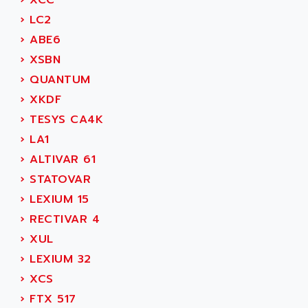
›
XCC
ACER
PB15
›
LC2
ACERIME
C200
›
ABE6
ACI ALPHANUMERIQUE
SMC500
›
XSBN
ACIM JOUANIN
SMC200 / 500
›
QUANTUM
ACINDUCTO
PLC-5
›
XKDF
ACKSYS
NC
›
TESYS CA4K
ACMA
SYSMAC
›
LA1
ACOBAL
SERVO MOTOR
›
ALTIVAR 61
ACOMEL
PERMANENT MAGNET MOTOR
›
STATOVAR
ACOOL
BPH
›
LEXIUM 15
ACOPIAN
MASAP
›
RECTIVAR 4
ACOPOS
BSM SERIE
›
XUL
ACQUIDUC
SIMODRIVE 210
›
LEXIUM 32
ACROMAG
SIMODRIVE 610
›
XCS
ACS
SIMODRIVE 650
›
FTX 517
ACS MOTION CONTROL