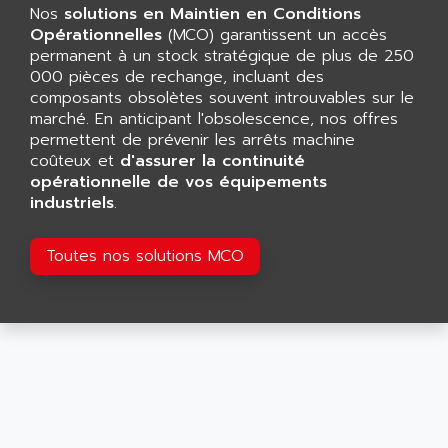
CNC ALPHA
Nos
solutions en Maintien en Conditions
AFAG
SMART TOUCH
Opérationnelles
(MCO) garantissent un accès
AFDI
permanent à un stock stratégique de plus de 250
GP 70 SERIE
AFP PRODEL
000 pièces de rechange, incluant des
PROVIT 5000
composants obsolètes souvent introuvables sur le
AG ASSOCIATES
marché. En anticipant l'obsolescence, nos offres
S4-S4C
AGASTAT
permettent de prévenir les arrêts machine
SIAX
coûteux et
AGDE
d'assurer la continuité
FESTO ELECTRONIC
opérationnelle de vos équipements
AGE POWERBLOCK
industriels
.
PCS095
AGETEM
TOUCHVIEW
AGI
Toutes nos solutions MCO
REDIPANEL
AGIE
RJ2
AGILENT
MULTI-SERVO
AGILENT TECHNOLOGIES
PCS
AGILER
RECTIVAR
AGP
RECTIVAR 4 SERIE 641
AGS
CONTROLLOGIX