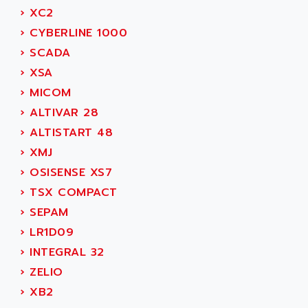
MOVITRAC
›
XC2
ADETEC
LEXIUM
›
CYBERLINE 1000
ADISCOM
SERVVODYN
›
SCADA
ADITEC
SERVODYN
›
XSA
ADL
SE50
›
MICOM
ADL EUROTECH
LTD12
›
ALTIVAR 28
ADLEE POWERTRONIC
MDLA
›
ALTISTART 48
ADLINK
MDLS
›
XMJ
ADLINK TECHNOLOGY
ACMD2
›
OSISENSE XS7
ADM ELECTRONIC
ACM
›
TSX COMPACT
ADMV
PLS514
›
SEPAM
ADN
PLS510
›
LR1D09
ADN PESAGE
PLS508
›
INTEGRAL 32
ADTECH POWER INC
SERVOSTAR
›
ZELIO
ADV
AC FEED MOTOR
›
XB2
ADVANCE