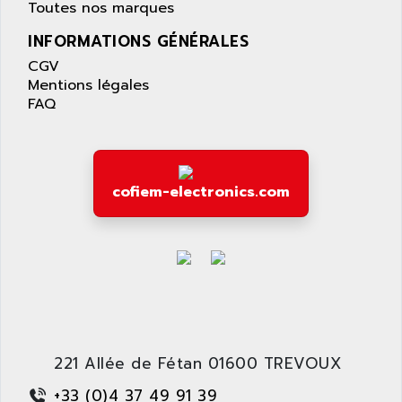
APPLE
Toutes nos marques
LEXIUM 15
APPLICOM
INFORMATIONS GÉNÉRALES
SAFETY RELAY
APPLIED MATERIALS
CGV
COMBIVERT F4
APPLIED ROBOTICS
Mentions légales
SÉRIE 1000
FAQ
APRIL
AZM
APRIMATIC
MDLL
APS
PANELVIEW PLUS
APT
cofiem-electronics.com
PANEL VIEW 550
APTOR
SLC500
APV
S4-S4C-S4C+
APW
RPX10
AQUA SMART
E-ME-T
AQUAFINE
MICROLOGIX
AQUALYSE
PNOZ
221 Allée de Fétan 01600 TREVOUX
AQUAMED
ROTOVAR
+33 (0)4 37 49 91 39
AQUAMETRO