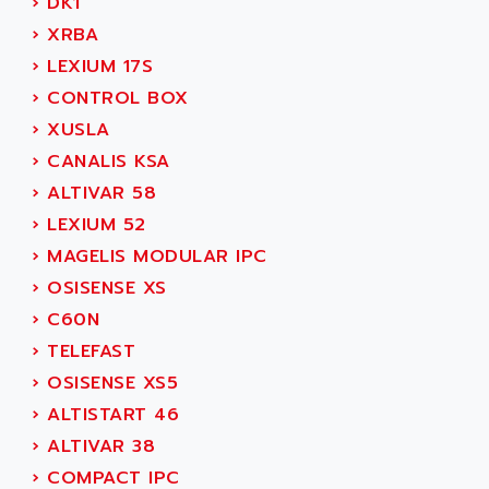
›
DK1
ADAMCZEWSKI
SERVO DRIVE
›
XRBA
ADAMEL
AC MAINSPINDLE
›
LEXIUM 17S
ADANI PSC
KDA
›
CONTROL BOX
ADAPTATER
KDS
›
XUSLA
ADAPTATIVE
TDA
›
CANALIS KSA
ADAPTEC
BUM
›
ALTIVAR 58
ADAPTORR
BUS
›
LEXIUM 52
ADAS
DIAX 04
›
MAGELIS MODULAR IPC
ADC AUTOMATICA
DIAX 4
›
OSISENSE XS
ADDA
cms3
›
C60N
ADDER
CMS
›
TELEFAST
ADDI DATA
PARVEX
›
OSISENSE XS5
ADEL SYSTEM
AMS
›
ALTISTART 46
ADEPT
R6TXB
›
ALTIVAR 38
ADEPT TECHNOLOGY
MOVIDYN
›
COMPACT IPC
ADES