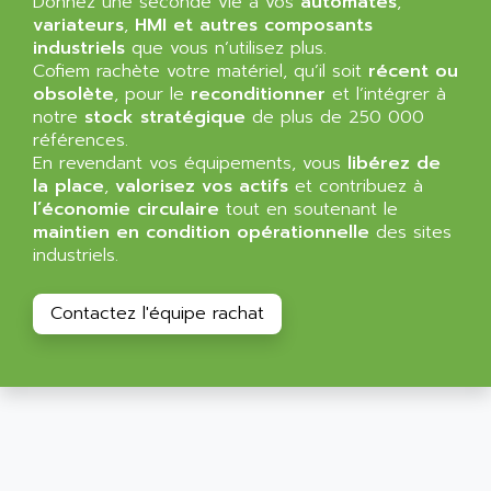
Donnez une seconde vie à vos
automates
,
SIMATIC MP
ALLEGRO MICROSYSTEMS
variateurs
,
HMI et autres composants
MINI MAESTRO
industriels
que vous n’utilisez plus.
ALLEN
Cofiem rachète votre matériel, qu’il soit
récent ou
NT3
ALLEN BRADLEY
obsolète
, pour le
reconditionner
et l’intégrer à
CYBER 4000
notre
stock stratégique
de plus de 250 000
ALLEN CODIERGERATE GMBH
RPX30
références.
ALLEN CODING SYSTEMS
En revendant vos équipements, vous
libérez de
SINUMERIK 820/
ALLEN SYSTEMS
la place
,
valorisez vos actifs
et contribuez à
LOGO
l’économie circulaire
tout en soutenant le
ALLIANCE INSTRUMENTS
maintien en condition opérationnelle
des sites
SIMATIC MULTIPANEL
ALLIANCE MEMORY
industriels.
CL200
ALLIED TELESIS
DIGIVEX
ALLIED TELESYN
Contactez l'équipe rachat
PWE
ALLIED VISION
CL300
ALLIGATOR
SIMOVERT MASTERDRIVES
ALLISON
C100
ALLISON TRANSMISSION
OP35
ALM
SIMATIC TP