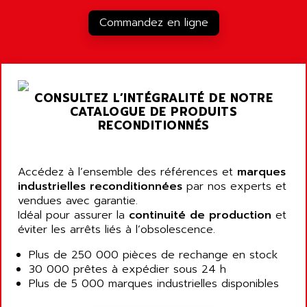
RJ3
AIRMAT
Commandez en ligne
A03B
AIRPES
ARGOLUX AS
AIRWELL
TSX 21
AISA
ALTISTART
AIXIA SYSTEMES
CONSULTEZ L’INTÉGRALITÉ DE NOTRE
TEXT DISPLAY
CATALOGUE DE PRODUITS
AJC BATTERY
SIMATIC S5 115U
RECONDITIONNÉS
AJHUA TECHNOLOGY
SINUMERIK 840
AJR DIFFUSION
SMTBD1
Accédez à l’ensemble des références et
AK ELECTRONIQUE
marques
SMT
industrielles reconditionnées
par nos experts et
AKA
vendues avec garantie.
SMTB
AKER
Idéal pour assurer la
continuité de production
et
SMT-BSI
éviter les arrêts liés à l’obsolescence.
AKIM AG
CPX37
AKKU
Plus de 250 000 pièces de rechange en stock
CE65
30 000 prêtes à expédier sous 24 h
AKO
ROD 426
Plus de 5 000 marques industrielles disponibles
ALACATEL
SINUMERIK 840C