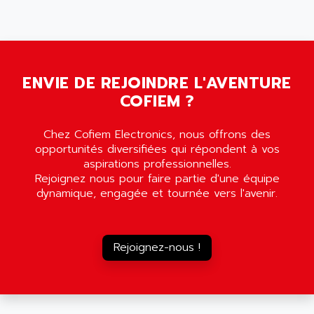
5000
ALX
SMC35
AMADA
SCALANCE
AMAN
SMC40
AMAREX
ENVIE DE REJOINDRE L'AVENTURE
SCM50
AMAT
COFIEM ?
BKD
AMBERSIL
A16B
AMBRESIL
Chez Cofiem Electronics, nous offrons des
MIDIMASTER VECTOR
opportunités diversifiées qui répondent à vos
AMC
MIDIMASTER
aspirations professionnelles.
AMD
Rejoignez nous pour faire partie d'une équipe
SMC200
AMDV
dynamique, engagée et tournée vers l'avenir.
ADVANTYS TELEFAST
AMERICAN DYNAMICS
TELEFAST ABE7
AMERICAN MEGATRENDS
750
Rejoignez-nous !
AMERICAN MICROSEMICONDUCTOR
AT
AMERICAN MICROSEMICONDUCTOR INC
AB2
AMERICAN SIGMA
TC2000
AMERICAN STD INC