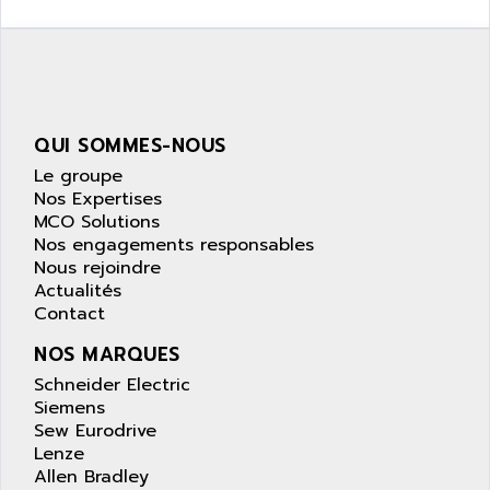
SIMATIC S5-95F
ANYBUS
NUM 1040
AOIP
wyse
AOR
DGN
APACER
BULLETIN 160
QUI SOMMES-NOUS
APATOR
SIMATIC S5 101U
Le groupe
APC
FX SERIE
Nos Expertises
APE
MCO Solutions
VEA
APELCO-CAREL
Nos engagements responsables
CONTROL LOGIX
Nous rejoindre
APELEC
Actualités
VERSAMAX
APEM
Contact
MAGIC
APEX
NOS MARQUES
POSMO
APLEX TECHNOLOGY
Schneider Electric
SIMATIC TI505
APOTEKA
Siemens
PMC 1000
Sew Eurodrive
APPA
ACS400
Lenze
APPARATEBAU HUNDSBACH
Allen Bradley
584S