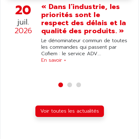
ANDRON
20
« Dans l’industrie, les
TI-305
ANELEC
priorités sont le
DIAS
ANILAM
juil.
respect des délais et la
SMTBSI
ANIME
2026
qualité des produits. »
MP
ANIOS
Le dénominateur commun de toutes
SIMATIC PC
ANKAM
les commandes qui passent par
DPH
Cofiem : le service ADV....
ANKER
STATOVAR
En savoir +
ANRITSU
UCD
ANS
SINUMERIK 820
ANSALDO
SIMOREG K
ANSELL
ALIMENTATION
ANSMANN
IRT
ANSYCO
Voir toutes les actualités
DIGIPLAN
ANTEC
TPD32
ANTEK INSTRUMENTS
ZELIO
ANUVA TECHNOLOGIES