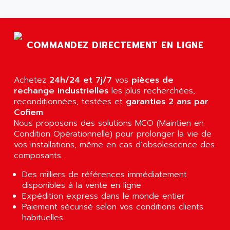
AGTATAC
plc5
AGTATEC AG
SLC 500
AGUT
COMPACTLOGIX
COMMANDEZ DIRECTEMENT EN LIGNE
AHEAD SYSTEMS
FLEX I/O
AHLBERG ELECTRONICS
MICROLOGIX 1200
AIP SYSTEMES
Achetez
24h/24 et 7j/7
vos
pièces de
PANELVIEW 1000
rechange industrielles
AIR
les plus recherchées,
NT620C
reconditionnées, testées et
garanties 2 ans par
AIR ET PULVERISATION
Cofiem
.
SIMATIC S5-101
AIR LIQUIDE
Nous proposons des solutions MCO (Maintien en
SIMATIC TOUCH PANEL
Condition Opérationnelle) pour prolonger la vie de
AIR SYSTEMS
S900 II
vos installations, même en cas d’obsolescence des
AIR WORTHINGTON CREYSSENSAC
composants.
S900
AIRBUS
PHASEO
Des milliers de références immédiatement
AIRCOM
disponibles à la vente en ligne
SIMATIC-S5
AIRELEC
Expédition express dans le monde entier
SIMATIC FIELD PG
Paiement sécurisé selon vos conditions clients
AIRMASTER R1
habituelles
LOGO!
AIRMASTER R1HMI