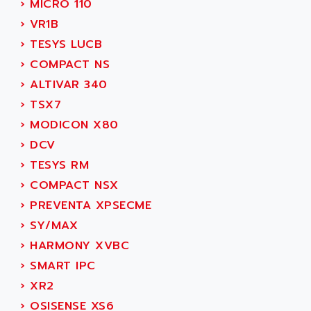
SIMODRIVE 611
›
MICRO 110
ADVANCE HIVOLT
TSX MOMENTUM
›
VR1B
ADVANCE TAPES
NUM 1060
›
TESYS LUCB
ADVANCED ENERGY
NUM 760
›
COMPACT NS
ADVANCED MICRO DEVICES
NUM 750/760
›
ALTIVAR 340
ADVANCED MOTION CONTROLS
NUM750
›
TSX7
ADVANCED POWER TECHNOLOGY
NUM750 / NUM760
›
MODICON X80
ADVANCED UV
NUM 750
›
DCV
ADVANTEC
ULTRA SERIES
›
TESYS RM
ADVANTECH
IPC
›
COMPACT NSX
ADVANTYS FTM
INDUCTEL
›
PREVENTA XPSECME
ADWIN
C500
›
SY/MAX
AE
C200H
›
HARMONY XVBC
AE&T
CQM1
›
SMART IPC
AEC
R88
›
XR2
AECO
CQM1H
›
OSISENSE XS6