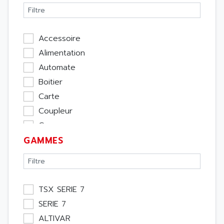
Accessoire
Alimentation
Automate
Boitier
Carte
Coupleur
Cpu
GAMMES
Ecran
Entrée / Sortie
Memoire
Module Métier
TSX SERIE 7
Moteur
SERIE 7
Pupitre Opérateur
ALTIVAR